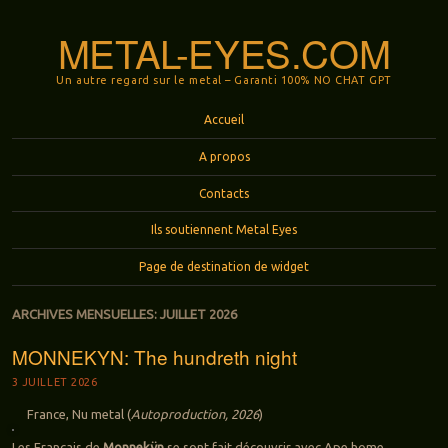
METAL-EYES.COM
Un autre regard sur le metal – Garanti 100% NO CHAT GPT
Menu
Aller au contenu principal
Accueil
A propos
Contacts
Ils soutiennent Metal Eyes
Page de destination de widget
ARCHIVES MENSUELLES:
JUILLET 2026
MONNEKYN: The hundreth night
3 JUILLET 2026
France, Nu metal (
Autoproduction, 2026
)
Les Français de
Monnekÿn
se sont fait découvrir avec Ape home,