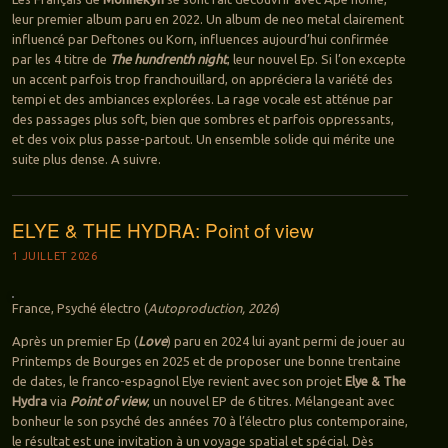
leur premier album paru en 2022. Un album de neo metal clairement
influencé par Deftones ou Korn, influences aujourd’hui confirmée
par les 4 titre de
The hundrenth night
, leur nouvel Ep. Si l’on excepte
un accent parfois trop franchouillard, on appréciera la variété des
tempi et des ambiances explorées. La rage vocale est atténue par
des passages plus soft, bien que sombres et parfois oppressants,
et des voix plus passe-partout. Un ensemble solide qui mérite une
suite plus dense. A suivre.
ELYE & THE HYDRA: Point of view
1 JUILLET 2026
France, Psyché électro (
Autoproduction, 2026
)
Après un premier Ep (
Love
) paru en 2024 lui ayant permi de jouer au
Printemps de Bourges en 2025 et de proposer une bonne trentaine
de dates, le franco-espagnol Elye revient avec son projet
Elye & The
Hydra
via
Point of view
, un nouvel EP de 6 titres. Mélangeant avec
bonheur le son psyché des années 70 à l’électro plus contemporaine,
le résultat est une invitation à un voyage spatial et spécial. Dès