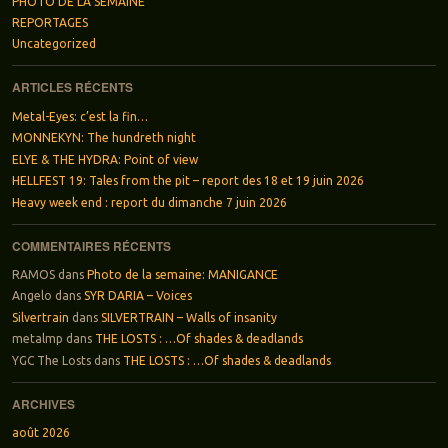
PHOTO DE LA SEMAINE
REPORTAGES
Uncategorized
ARTICLES RÉCENTS
Metal-Eyes: c’est la fin…
MONNEKYN: The hundreth night
ELYE & THE HYDRA: Point of view
HELLFEST 19: Tales from the pit – report des 18 et 19 juin 2026
Heavy week end : report du dimanche 7 juin 2026
COMMENTAIRES RÉCENTS
RAMOS
dans
Photo de la semaine: MANIGANCE
Angelo
dans
SYR DARIA – Voices
Silvertrain
dans
SILVERTRAIN – Walls of insanity
metalmp
dans
THE LOSTS : …Of shades & deadlands
YGC The Losts
dans
THE LOSTS : …Of shades & deadlands
ARCHIVES
août 2026