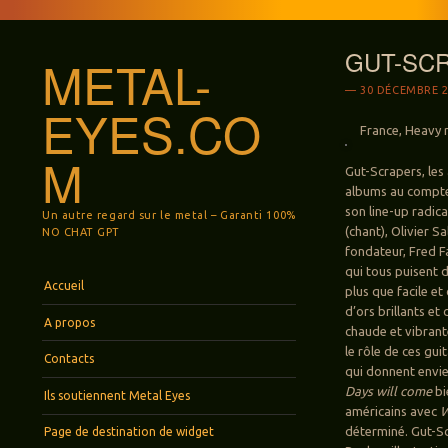
GUT-SCR
METAL-
30 DÉCEMBRE 2
EYES.CO
France, Heavy r
M
Gut-Scrapers, les
albums au compte
son line-up radi
Un autre regard sur le metal – Garanti 100%
(chant), Olivier 
NO CHAT GPT
fondateur, Fred F
qui tous puisent 
Menu
Aller au contenu principal
Accueil
plus que facile et
d’ors brillants et
A propos
chaude et vibrant
le rôle de ces gui
Contacts
qui donnent envi
Days will come
bi
Ils soutiennent Metal Eyes
américains avec
W
déterminé. Gut-Sc
Page de destination de widget