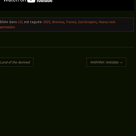
ubliée dans
CD
, est taguée
2025
,
Brennus
,
France
,
Gut-Scrapers
,
Heavy rock
.
permalien
.
ticles
Land of the damned
MANTAH: Antidote
→