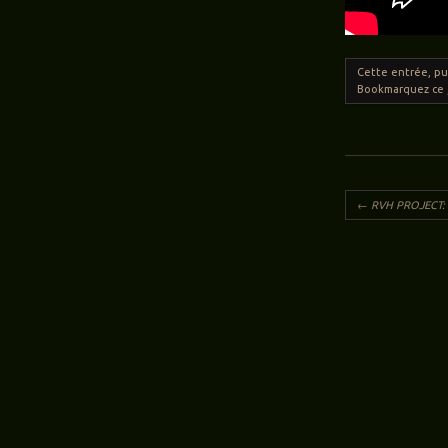
Cette entrée, p
Bookmarquez ce
Navigation des ar
←
RVH PROJECT: 