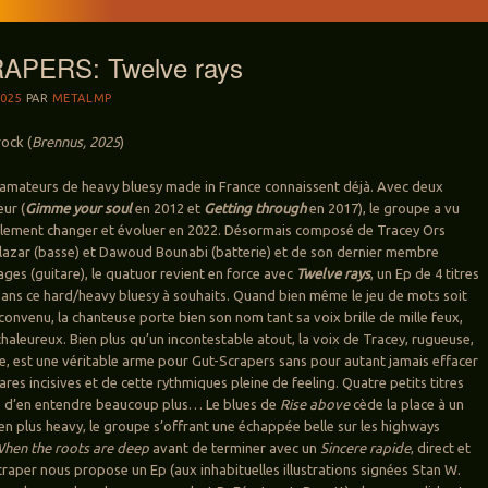
APERS: Twelve rays
025
PAR
METALMP
ock (
Brennus, 2025
)
 amateurs de heavy bluesy made in France connaissent déjà. Avec deux
ur (
Gimme your soul
en 2012 et
Getting through
en 2017), le groupe a vu
calement changer et évoluer en 2022. Désormais composé de Tracey Ors
Salazar (basse) et Dawoud Bounabi (batterie) et de son dernier membre
ages (guitare), le quatuor revient en force avec
Twelve rays
, un Ep de 4 titres
dans ce hard/heavy bluesy à souhaits. Quand bien même le jeu de mots soit
 convenu, la chanteuse porte bien son nom tant sa voix brille de mille feux,
 chaleureux. Bien plus qu’un incontestable atout, la voix de Tracey, rugueuse,
e, est une véritable arme pour Gut-Scrapers sans pour autant jamais effacer
tares incisives et de cette rythmiques pleine de feeling. Quatre petits titres
e d’en entendre beaucoup plus… Le blues de
Rise above
cède la place à un
en plus heavy, le groupe s’offrant une échappée belle sur les highways
hen the roots are deep
avant de terminer avec un
Sincere rapide
, direct et
raper nous propose un Ep (aux inhabituelles illustrations signées Stan W.