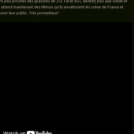
ons plus proches des gravures de J-D. Férat ou L. Benett) plus que solide et
 attend maintenant des Nîmois qu’ils envahissent les scène de France et
ouver leur public. Très prometteur!