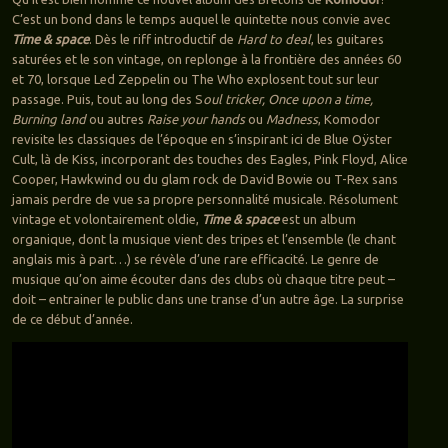
C’est un bond dans le temps auquel le quintette nous convie avec
Time & space
. Dès le riff introductif de
Hard to deal
, les guitares
saturées et le son vintage, on replonge à la frontière des années 60
et 70, lorsque Led Zeppelin ou The Who explosent tout sur leur
passage. Puis, tout au long des S
oul tricker, Once upon a time,
Burning land
ou autres
Raise your hands
ou
Madness
, Komodor
revisite les classiques de l’époque en s’inspirant ici de Blue Oÿster
Cult, là de Kiss, incorporant des touches des Eagles, Pink Floyd, Alice
Cooper, Hawkwind ou du glam rock de David Bowie ou T-Rex sans
jamais perdre de vue sa propre personnalité musicale. Résolument
vintage et volontairement oldie,
Time & space
est un album
organique, dont la musique vient des tripes et l’ensemble (le chant
anglais mis à part…) se révèle d’une rare efficacité. Le genre de
musique qu’on aime écouter dans des clubs où chaque titre peut –
doit – entrainer le public dans une transe d’un autre âge. La surprise
de ce début d’année.