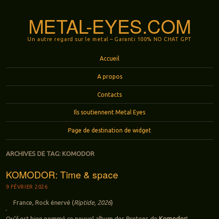
METAL-EYES.COM
Un autre regard sur le metal – Garanti 100% NO CHAT GPT
Menu
Aller au contenu principal
Accueil
A propos
Contacts
Ils soutiennent Metal Eyes
Page de destination de widget
ARCHIVES DE TAG:
KOMODOR
KOMODOR: Time & space
9 FÉVRIER 2026
France, Rock énervé (
Riptide, 2026
)
Qu’il est bien nommé ce nouvel album des Bretons de
Komodor
!