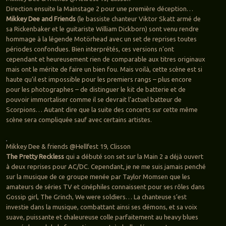
Direction ensuite la Mainstage 2 pour une première déception…
Mikkey Dee and Friends
(le bassiste chanteur Viktor Skatt armé de
sa Rickenbaker et le guitariste William Dickborn) sont venu rendre
hommage à la légende Motörhead avec un set de reprises toutes
périodes confondues. Bien interprétés, ces versions n’ont
cependant et heureusement rien de comparable aux titres originaux
mais ont le mérite de faire un bien fou. Mais voilà, cette scène est si
haute qu’il est impossible pour les premiers rangs – plus encore
pour les photographes – de distinguer le kit de batterie et de
pouvoir immortaliser comme il se devrait l’actuel batteur de
Scorpions… Autant dire que la suite des concerts sur cette même
scène sera compliquée sauf avec certains artistes.
Mikkey Dee & friends @Hellfest 19, Clisson
The Pretty Reckless
qui a débuté son set sur la Main 2 a déjà ouvert
à deux reprises pour AC/DC. Cependant, je ne me suis jamais penché
sur la musique de ce groupe menée par Taylor Momsen que les
amateurs de séries TV et cinéphiles connaissent pour ses rôles dans
Gossip girl, The Grinch, We were soldiers… La chanteuse s’est
investie dans la musique, combattant ainsi ses démons, et sa voix
suave, puissante et chaleureuse colle parfaitement au heavy blues