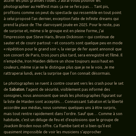
attirer les plus grandes foules. J’aurai voulu pouvoir les
photographier au Hellfest mais ça ne se fera pas… Tant pis,
profitons comme on peut du spectacle qui ressemble en tout point
à celui proposé l’an dernier, exception faite de Infinite dreams qui
prend la place de The clairvoyant jouée en 2025. Pour le reste, pas
de surprise et, même si le groupe est en pleine forme, j’ai
l’impression que Steve Haris, Bruce Dickinson – qui continue de
sauter et de courir partout – et consorts sont quelque peu en mode
« répétition pour le grand soir », la vierge de fer ayant annoncé que
son concert de Paris, trois jours plus tard, sera enregistré et filmé. Il
n’empêche, Iron Maiden délivre un show toujours aussi haut en
couleurs, même si je ne le distingue plus que je ne le vois. Je me
rattraperai lundi, avec la surprise que l’on connait désormais.
Le photographes se ruent à contre courant vers les crash pour le set
de
Sabaton
. l’agent de sécurité, visiblement pas informé des
consignes, nous annoncent que seuls les photographes figurant sur
la liste de Maiden sont acceptés… Connaissant Sabaton et la liberté
accordée aux médias, nous sommes quelques uns à être surpris,
mais tout rentre rapidement dans l’ordre. Sauf que… Comme à son
habitude, c’est un déluge de feu et d’explosions que le groupe de
Joackim Broden nous offre. Ca flambe tant et si bien qu’il est
quasiment impossible de voir les musiciens s’approcher