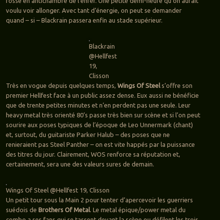
fosse en antichambre de l’enfer. Une petite demi-heure qu’on aurait
voulu voir allonger. Avec tant d’énergie, on peut se demander
quand – si – Blackrain passera enfin au stade supérieur.
Blackrain
@Hellfest
19,
Clisson
Très en vogue depuis quelques temps,
Wings Of Steel
s’offre son
premier Hellfest face à un public assez dense. Eux aussi ne bénéficie
que de trente petites minutes et n’en perdent pas une seule. Leur
heavy metal très orienté 80’s passe très bien sur scène et si l’on peut
sourire aux poses typiques de l’époque de Leo Unnermark (chant)
et, surtout, du guitariste Parker Halub – des poses que ne
renieraient pas Steel Panther – on est vite happés par la puissance
des titres du jour. Clairement, WOS renforce sa réputation et,
certainement, sera une des valeurs sures de demain.
Wings Of Steel @Hellfest 19, Clisson
Un petit tour sous la Main 2 pour tenter d’apercevoir les guerriers
suédois de
Brothers Of Metal
. Le metal épique/power metal du
combo a ses fans qui se tassent devant la scène ou défilent les trois