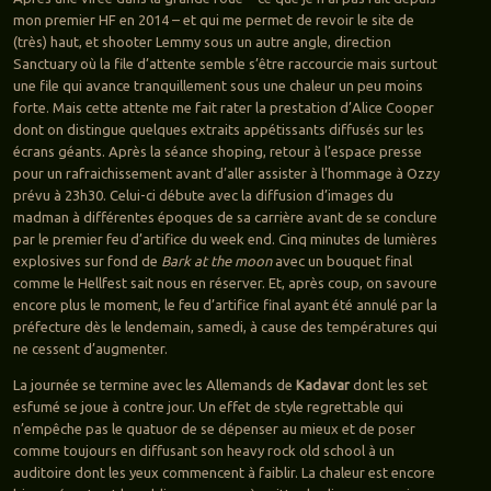
mon premier HF en 2014 – et qui me permet de revoir le site de
(très) haut, et shooter Lemmy sous un autre angle, direction
Sanctuary où la file d’attente semble s’être raccourcie mais surtout
une file qui avance tranquillement sous une chaleur un peu moins
forte. Mais cette attente me fait rater la prestation d’Alice Cooper
dont on distingue quelques extraits appétissants diffusés sur les
écrans géants. Après la séance shoping, retour à l’espace presse
pour un rafraichissement avant d’aller assister à l’hommage à Ozzy
prévu à 23h30. Celui-ci débute avec la diffusion d’images du
madman à différentes époques de sa carrière avant de se conclure
par le premier feu d’artifice du week end. Cinq minutes de lumières
explosives sur fond de
Bark at the moon
avec un bouquet final
comme le Hellfest sait nous en réserver. Et, après coup, on savoure
encore plus le moment, le feu d’artifice final ayant été annulé par la
préfecture dès le lendemain, samedi, à cause des températures qui
ne cessent d’augmenter.
La journée se termine avec les Allemands de
Kadavar
dont les set
esfumé se joue à contre jour. Un effet de style regrettable qui
n’empêche pas le quatuor de se dépenser au mieux et de poser
comme toujours en diffusant son heavy rock old school à un
auditoire dont les yeux commencent à faiblir. La chaleur est encore