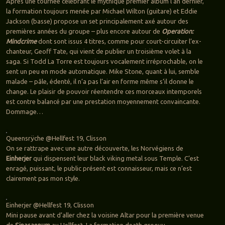
Après une tournée célébrant le mythique premier album l’an dernier,
la formation toujours menée par Michael Wilton (guitare) et Eddie
Jackson (basse) propose un set principalement axé autour des
premières années du groupe – plus encore autour de
Operation:
Mindcrime
dont sont issus 4 titres, comme pour court-circuiter l’ex-
chanteur, Geoff Tate, qui vient de publier un troisième volet à la
saga. Si Todd La Torre est toujours vocalement irréprochable, on le
sent un peu en mode automatique. Mike Stone, quant à lui, semble
malade – pâle, édenté, il n’a pas l’air en forme même s’il donne le
change. Le plaisir de pouvoir réentendre ces morceaux intemporels
est contre balancé par une prestation moyennement convaincante.
Dommage…
Queensrÿche @Hellfest 19, Clisson
On se rattrape avec une autre découverte, les Norvégiens de
Einherjer
qui dispensent leur black viking metal sous Temple. C’est
enragé, puissant, le public présent est connaisseur, mais ce n’est
clairement pas mon style.
Einherjer @Hellfest 19, Clisson
Mini pause avant d’aller chez la voisine Altar pour la première venue