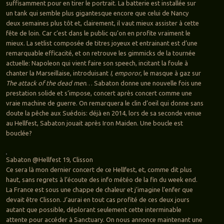
suffisamment pour en tirer le portrait. La batterie est installée sur
un tank qui semble plus gigantesque encore que celui de Nancy
deux semaines plus tôt et, clairement, il vaut mieux assister à cette
fête de loin. Car c’est dans le public qu’on en profite vraiment le
mieux. La setlist composée de titres joyeux et entrainant est d’une
remarquable efficacité, et on retrouve les gimmicks de la tournée
actuelle: Napoleon qui vient faire son speech, incitant la foule à
chanter la Marseillaise, introduisant
I, emporor
, le masque à gaz sur
The attack of the dead men
… Sabaton donne une nouvelle fois une
prestation solide et s’impose, concert après concert comme une
vraie machine de guerre. On remarquera le clin d’oeil qui donne sans
doute la pêche aux Suédois: déjà en 2014, lors de sa seconde venue
au Hellfest, Sabaton jouait après Iron Maiden. Une boucle est
bouclée?
Sabaton @Hellfest 19, Clisson
Ce sera là mon dernier concert de ce Hellfest, et, comme dit plus
haut, sans regrets à l’écoute des info météo de la fin du week end.
La France est sous une chappe de chaleur et j’imagine l’enfer que
devait être Clisson. J’aurai en tout cas profité de ces deux jours
autant que possible, déplorant seulement cette interminable
attente pour accéder à Sanctuary. On nous annonce maintenant une