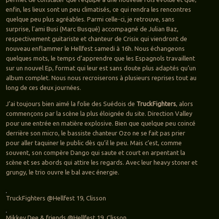
enfin, les lieux sont un peu climatisés, ce qui rendra les rencontres
quelque peu plus agréables. Parmi celle-ci, je retrouve, sans
surprise, l’ami Busi (Marc Busqué) accompagné de Julian Baz,
respectivement guitariste et chanteur de Crisix qui viendront de
nouveau enflammer le Hellfest samedi à 16h. Nous échangeons
quelques mots, le temps d’apprendre que les Espagnols travaillent
sur un nouvel Ep, format qui leur est sans doute plus adaptés qu’un
album complet. Nous nous recroiserons à plusieurs reprises tout au
long de ces deux journées.
J’ai toujours bien aimé la folie des Suédois de
TruckFighters
, alors
commençons par la scène la plus éloignée du site. Direction Valley
pour une entrée en matière explosive. Bien que quelque peu coincé
derrière son micro, le bassiste chanteur Ozo ne se fait pas prier
pour aller taquiner le public dès qu’il le peu. Mais c’est, comme
souvent, son compère Dango qui saute et court en arpentant la
scène et ses abords qui attire les regards. Avec leur heavy stoner et
grungy, le trio ouvre le bal avec énergie.
TruckFighters @Hellfest 19, Clisson
Mikkey Dee & friends @Hellfest 19, Clisson