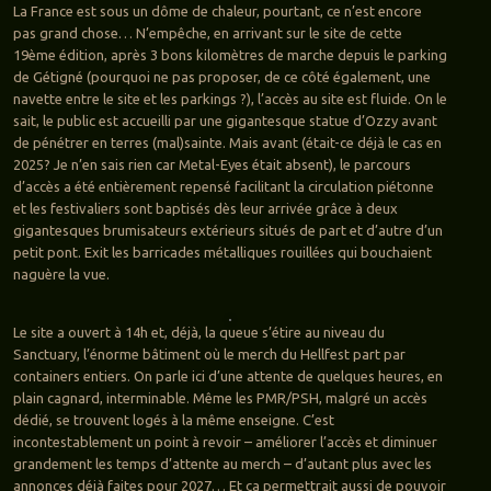
La France est sous un dôme de chaleur, pourtant, ce n’est encore
pas grand chose… N’empêche, en arrivant sur le site de cette
19ème édition, après 3 bons kilomètres de marche depuis le parking
de Gétigné (pourquoi ne pas proposer, de ce côté également, une
navette entre le site et les parkings ?), l’accès au site est fluide. On le
sait, le public est accueilli par une gigantesque statue d’Ozzy avant
de pénétrer en terres (mal)sainte. Mais avant (était-ce déjà le cas en
2025? Je n’en sais rien car Metal-Eyes était absent), le parcours
d’accès a été entièrement repensé facilitant la circulation piétonne
et les festivaliers sont baptisés dès leur arrivée grâce à deux
gigantesques brumisateurs extérieurs situés de part et d’autre d’un
petit pont. Exit les barricades métalliques rouillées qui bouchaient
naguère la vue.
Le site a ouvert à 14h et, déjà, la queue s’étire au niveau du
Sanctuary, l’énorme bâtiment où le merch du Hellfest part par
containers entiers. On parle ici d’une attente de quelques heures, en
plain cagnard, interminable. Même les PMR/PSH, malgré un accès
dédié, se trouvent logés à la même enseigne. C’est
incontestablement un point à revoir – améliorer l’accès et diminuer
grandement les temps d’attente au merch – d’autant plus avec les
annonces déjà faites pour 2027… Et ça permettrait aussi de pouvoir