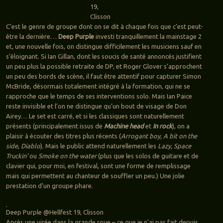
19,
Clisson
C’est le genre de groupe dont on se dit à chaque fois que c’est peut-
être la dernière…
Deep Purple
investi tranquillement la mainstage 2
et, une nouvelle fois, on distingue difficilement les musiciens sauf en
s’éloignant. Si Ian Gillan, dont les soucis de santé annoncés justifient
un peu plus la possible retraite de DP, et Roger Glover s’approchent
un peu des bords de scène, il faut être attentif pour capturer Simon
McBride, désormais totalement intégré à la formation, qui ne se
rapproche que le temps de ses interventions solo. Mais Ian Paice
reste invisible et l’on ne distingue qu’un bout de visage de Don
Airey… Le set est carré, et si les classiques sont naturellement
présents (principalement issus de
Machine head
et
In rock
), on a
plaisir à écouter des titres plus récents (
Arrogant boy, A bit on the
side
,
Diablo
). Mais le public attend naturellement les
Lazy, Space
Truckin’
ou
Smoke on the water
(plus que les solos de guitare et de
clavier qui, pour moi, en festival, sont une forme de remplissage
mais qui permettent au chanteur de souffler un peu.) Une jolie
prestation d’un groupe phare.
Deep Purple @Hellfest 19, Clisson
Après une virée dans la grande roue – ce que je n’ai pas fait depuis