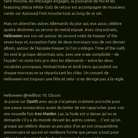
faire mouche, les messages engagés, la puissance de feu et les
featuring (Alicia White-Gulz de retour est accompagné de musiciens
variés sur
Kaiowas
) font mouche tout au long de ce set.
Mais on attend les autres Allemands du jour qui, eux aussi, célèbre
quatre décénnies au service du metal enjoué. Avec cinq extraits,
Helloween
axe son set autour du second volet de Keeper of the
seven keys et, exception faite de deux morceaux issu de son dernier
album, autour de l’épopée Keeper (si l’on y intègre Time of the oath.
On sent le groupe désormais unis, avec une vraie complicité – de
façade? on reste très pro chez les Allemands – entre les deux
vocalistes principaux, Michael Kiske et Andi Deris qui joutent sur
chaque morceau en se répartissant les rôles. Un concert de
Helloween est toujours une fête et celui -ci ne déroge pas à la règle.
Helloween @Hellfest 19, Clisson
Je passe sur
Opeth
avec qui je n’ai jamais vraiment accroché pour
une pause restauration avant de tenter de me rapprocher pour voir
une nouvelle fois
Iron Maiden
. Las, la foule est si dense qu’on se
demande s’il y a du monde devant les autres scènes… C’est qu’un
groupe qui célèbre depuis un peu plus d’un an son cinquantième
anniversaire et qui est en meilleure forme que jamais a tout pour