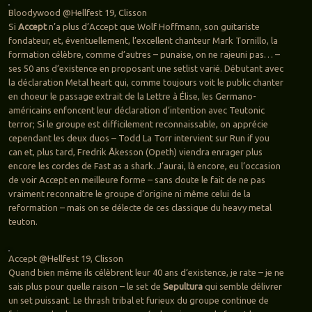
Bloodywood @Hellfest 19, Clisson
Si
Accept
n’a plus d’Accept que Wolf Hoffmann, son guitariste
fondateur, et, éventuellement, l’excellent chanteur Mark Tornillo, la
formation célèbre, comme d’autres – punaise, on ne rajeuni pas… –
ses 50 ans d’existence en proposant une setlist varié. Débutant avec
la déclaration Metal heart qui, comme toujours voit le public chanter
en choeur le passage extrait de la Lettre à Élise, les Germano-
américains enfoncent leur déclaration d’intention avec Teutonic
terror; Si le groupe est difficilement reconnaissable, on apprécie
cependant les deux duos – Todd La Torr intervient sur Run if you
can et, plus tard, Fredrik Åkesson (Opeth) viendra enrager plus
encore les cordes de Fast as a shark. J’aurai, là encore, eu l’occasion
de voir Accept en meilleure forme – sans doute le fait de ne pas
vraiment reconnaitre le groupe d’origine ni même celui de la
reformation – mais on se délecte de ces classique du heavy metal
teuton.
Accept @Hellfest 19, Clisson
Quand bien même ils célèbrent leur 40 ans d’existence, je rate – je ne
sais plus pour quelle raison – le set de
Sepultura
qui semble délivrer
un set puissant. Le thrash tribal et furieux du groupe continue de