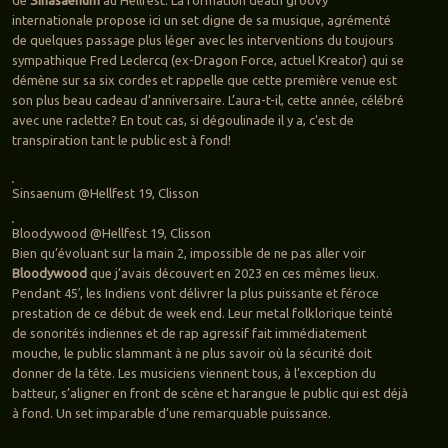
de
Sinasaenum
au Hellfest. La formation death groovy
internationale propose ici un set digne de sa musique, agrémenté
de quelques passage plus léger avec les interventions du toujours
sympathique Fred Leclercq (ex-Dragon Force, actuel Kreator) qui se
démène sur sa six cordes et rappelle que cette première venue est
son plus beau cadeau d’anniversaire. L’aura-t-il, cette année, célébré
avec une raclette? En tout cas, si dégoulinade il y a, c’est de
transpiration tant le public est à fond!
Sinsaenum @Hellfest 19, Clisson
Bloodywood @Hellfest 19, Clisson
Bien qu’évoluant sur la main 2, impossible de ne pas aller voir
Bloodywood
que j’avais découvert en 2023 en ces mêmes lieux.
Pendant 45′, les Indiens vont délivrer la plus puissante et féroce
prestation de ce début de week end. Leur metal folklorique teinté
de sonorités indiennes et de rap agressif fait immédiatement
mouche, le public slammant à ne plus savoir où la sécurité doit
donner de la tête. Les musiciens viennent tous, à l’exception du
batteur, s’aligner en front de scène et harangue le public qui est déjà
à fond. Un set imparable d’une remarquable puissance.