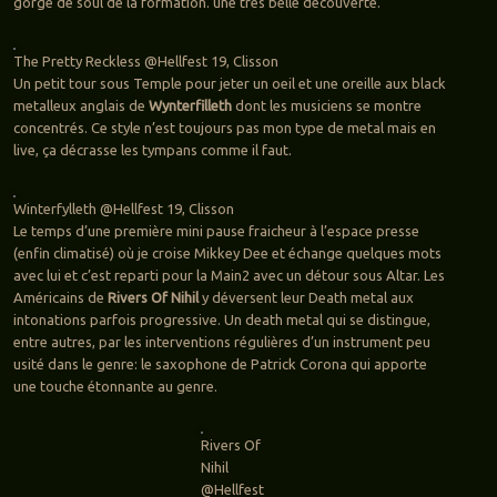
gorgé de soul de la formation. une très belle découverte.
The Pretty Reckless @Hellfest 19, Clisson
Un petit tour sous Temple pour jeter un oeil et une oreille aux black
metalleux anglais de
Wynterfilleth
dont les musiciens se montre
concentrés. Ce style n’est toujours pas mon type de metal mais en
live, ça décrasse les tympans comme il faut.
Winterfylleth @Hellfest 19, Clisson
Le temps d’une première mini pause fraicheur à l’espace presse
(enfin climatisé) où je croise Mikkey Dee et échange quelques mots
avec lui et c’est reparti pour la Main2 avec un détour sous Altar. Les
Américains de
Rivers Of Nihil
y déversent leur Death metal aux
intonations parfois progressive. Un death metal qui se distingue,
entre autres, par les interventions régulières d’un instrument peu
usité dans le genre: le saxophone de Patrick Corona qui apporte
une touche étonnante au genre.
Rivers Of
Nihil
@Hellfest