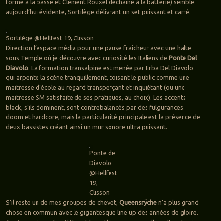
forme à la basse et Clément Rouxel déchainé à la batterie) semble
aujourd’hui évidente, Sortilège délivrant un set puissant et carré.
Sortilège @Hellfest 19, Clisson
Direction l’espace média pour une pause fraicheur avec une halte
sous Temple où je découvre avec curiosité les Italiens de
Ponte Del
Diavolo
. La formation transalpine est menée par Erba Del Diavolo
qui arpente la scène tranquillement, toisant le public comme une
maitresse d’école au regard transperçant et inquiétant (ou une
maitresse SM satisfaite de ses pratiques, au choix). Les accents
black, s’ils dominent, sont contrebalancés par des fulgurances
doom et hardcore, mais la particularité principale est la présence de
deux bassistes créant ainsi un mur sonore ultra puissant.
Ponte de
Diavolo
@Hellfest
19,
Clisson
S’il reste un de mes groupes de chevet,
Queensrÿche
n’a plus grand
chose en commun avec le gigantesque line up des années de gloire.