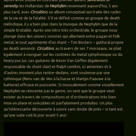
serenity
, les Hollandais de
Nephylim
reviennent aujourd’hui, 5 ans
plus tard, avec
Circuition
, un album conceptuel qui traite des cycles
de la vie et de la fatalité. S’il se définit comme un groupe de death
mélodique, il y a bien plus dans la musique de Nephylim que de la
simple brutalité. Après une intro très orchestrale, le groupe nous
plonge dans des univers sonores qui alternent entre pagan et folk
metal, le tout agrémenté d’un chant – Tim Bosters – guttural propre
au death annoncé.
Circuition
, au travers de ses 7 morceaux, se plait
également à naviguer sur les contrées du metal symphonique ou du
heavy pur jus. Les guitares de Kevin Van Geffen (également
responsable du chant clair) et Ralph Lentkin, ici aériennes et à
d’autres moment plus rentre-dedans, sont soutenue par une
rythmique (Rens van de Ven à la basse et Martjin Paauwe à la
batterie) efficace et puissante. Si musicalement comme visuellement
Nephylim ne réinvente pas le genre, on sent que le groupe veut
exister au travers de compositions et d’orchestrations très bien
mise en place et exécutées et parfaitement produites. Un plus
qu’intéressante découverte à suivre sans doute de près – si tant est
qu’une suite voit le jour avant 5 ans!