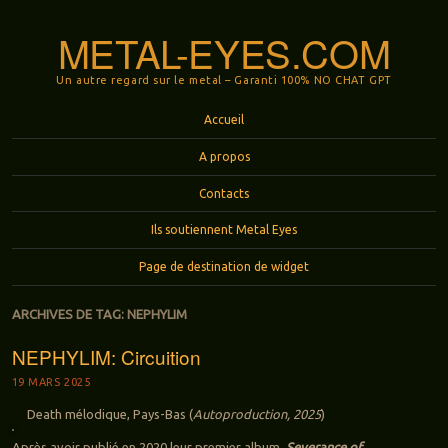
METAL-EYES.COM
Un autre regard sur le metal – Garanti 100% NO CHAT GPT
Menu
Aller au contenu principal
Accueil
A propos
Contacts
Ils soutiennent Metal Eyes
Page de destination de widget
ARCHIVES DE TAG:
NEPHYLIM
NEPHYLIM: Circuition
19 MARS 2025
Death mélodique, Pays-Bas (
Autoproduction, 2025
)
Après avoir publié en 2020 leur premier album,
Severance of