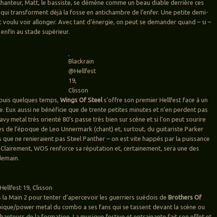
 chanteur, Matt, le bassiste, se démène comme un beau diable derrière ces
ui transforment déjà la fosse en antichambre de l’enfer. Une petite demi-
t voulu voir allonger. Avec tant d’énergie, on peut se demander quand – si –
 enfin au stade supérieur.
Blackrain
@Hellfest
19,
Clisson
puis quelques temps,
Wings Of Steel
s’offre son premier Hellfest face à un
e. Eux aussi ne bénéficie que de trente petites minutes et n’en perdent pas
avy metal très orienté 80’s passe très bien sur scène et si l’on peut sourire
s de l’époque de Leo Unnermark (chant) et, surtout, du guitariste Parker
 que ne renieraient pas Steel Panther – on est vite happés par la puissance
r. Clairement, WOS renforce sa réputation et, certainement, sera une des
demain.
ellfest 19, Clisson
s la Main 2 pour tenter d’apercevoir les guerriers suédois de
Brothers Of
épique/power metal du combo a ses fans qui se tassent devant la scène ou
 chanteurs de la formation. La musique festive et entrainante fait son effet et