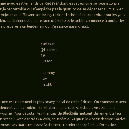
mine avec les Allemands de
Kadavar
dont les set esfumé se joue à contre
 style regrettable qui n’empêche pas le quatuor de se dépenser au mieux et
ujours en diffusant son heavy rock old school à un auditoire dont les yeux
lir. La chaleur est encore bien présente et le public commence à quitter les
se préparer à un lendemain qui s’annonce aussi chaud.
Kadavar
@Hellfest
19,
Clisson
Lemmy
by
night
rnée est clairement la plus heavy metal de cette édition. On commence avec
lement vue du public hier, et clairement, celle-ci est plus visuellement
 voisine. Pour débuter, les Français de
Blackrain
mettent clairement le feu
ur scène. Swan est très en voix, et Jérémie Guiguet, le « petit dernier » arrivé
rouver ses marques assez facilement. Dernier rescapé de la formation