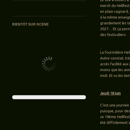
merch du Hellfest 
en plain cagnard,
à la même enseign
grandement les te
BIENTÔT SUR SCENE
2027… Et ça perme
des festivaliers.
La fourmilière Hel
Autre constat, trè
accès facilité au
moins que les ann
midi. Et vu les te
Jeudi 18 juin
C’est une journée
puisque, pour des
ce 19ème Hellfest
été difficilement