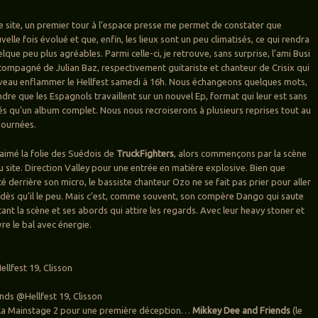
 le site, un premier tour à l’espace presse me permet de constater que
velle fois évolué et que, enfin, les lieux sont un peu climatisés, ce qui rendra
lque peu plus agréables. Parmi celle-ci, je retrouve, sans surprise, l’ami Busi
ompagné de Julian Baz, respectivement guitariste et chanteur de Crisix qui
veau enflammer le Hellfest samedi à 16h. Nous échangeons quelques mots,
dre que les Espagnols travaillent sur un nouvel Ep, format qui leur est sans
s qu’un album complet. Nous nous recroiserons à plusieurs reprises tout au
journées.
 aimé la folie des Suédois de
TruckFighters
, alors commençons par la scène
u site. Direction Valley pour une entrée en matière explosive. Bien que
 derrière son micro, le bassiste chanteur Ozo ne se fait pas prier pour aller
c dès qu’il le peu. Mais c’est, comme souvent, son compère Dango qui saute
ant la scène et ses abords qui attire les regards. Avec leur heavy stoner et
vre le bal avec énergie.
llfest 19, Clisson
nds @Hellfest 19, Clisson
e la Mainstage 2 pour une première déception…
Mikkey Dee and Friends
(le