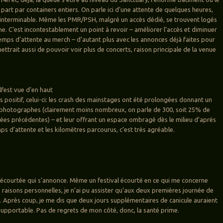
part par containers entiers. On parle ici d’une attente de quelques heures,
 interminable. Même les PMR/PSH, malgré un accès dédié, se trouvent logés
e. C’est incontestablement un point à revoir – améliorer l’accès et diminuer
mps d’attente au merch – d’autant plus avec les annonces déjà faites pour
ttrait aussi de pouvoir voir plus de concerts, raison principale de la venue
lfest vue d’en haut
s positif, celui-ci: les crash des mainstages ont été prolongées donnant un
x photographes (clairement moins nombreux, on parle de 300, soit 25% de
ées précédentes) – et leur offrant un espace ombragé dès le milieu d’après
mps d’attente et les kilomètres parcourus, c’est très agréable.
 écourtée qui s’annonce. Même un festival écourté en ce qui me concerne
 raisons personnelles, je n’ai pu assister qu’aux deux premières journée de
. Après coup, je me dis que deux jours supplémentaires de canicule auraient
 supportable. Pas de regrets de mon côté, donc, la santé prime.