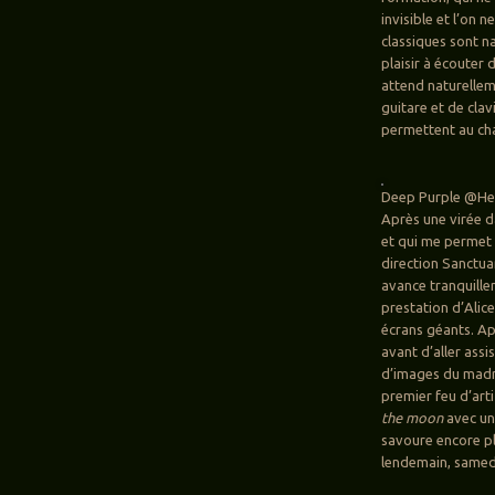
invisible et l’on 
classiques sont n
plaisir à écouter d
attend naturellem
guitare et de clav
permettent au cha
Deep Purple @Hell
Après une virée d
et qui me permet 
direction Sanctuar
avance tranquille
prestation d’Alic
écrans géants. Ap
avant d’aller ass
d’images du madma
premier feu d’art
the moon
avec un 
savoure encore plu
lendemain, samedi