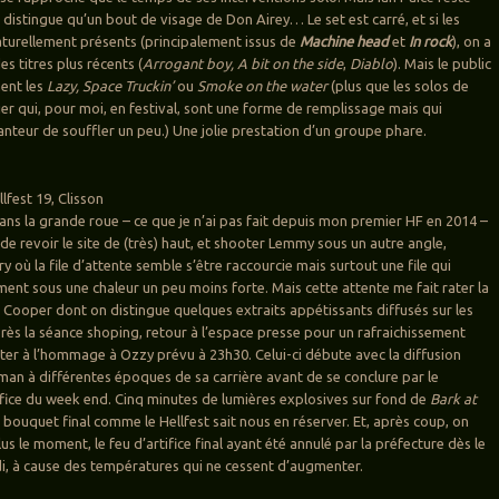
ne distingue qu’un bout de visage de Don Airey… Le set est carré, et si les
aturellement présents (principalement issus de
Machine head
et
In rock
), on a
es titres plus récents (
Arrogant boy, A bit on the side
,
Diablo
). Mais le public
ent les
Lazy, Space Truckin’
ou
Smoke on the water
(plus que les solos de
ier qui, pour moi, en festival, sont une forme de remplissage mais qui
nteur de souffler un peu.) Une jolie prestation d’un groupe phare.
fest 19, Clisson
ans la grande roue – ce que je n’ai pas fait depuis mon premier HF en 2014 –
de revoir le site de (très) haut, et shooter Lemmy sous un autre angle,
y où la file d’attente semble s’être raccourcie mais surtout une file qui
ment sous une chaleur un peu moins forte. Mais cette attente me fait rater la
e Cooper dont on distingue quelques extraits appétissants diffusés sur les
rès la séance shoping, retour à l’espace presse pour un rafraichissement
ister à l’hommage à Ozzy prévu à 23h30. Celui-ci débute avec la diffusion
n à différentes époques de sa carrière avant de se conclure par le
ifice du week end. Cinq minutes de lumières explosives sur fond de
Bark at
bouquet final comme le Hellfest sait nous en réserver. Et, après coup, on
s le moment, le feu d’artifice final ayant été annulé par la préfecture dès le
, à cause des températures qui ne cessent d’augmenter.