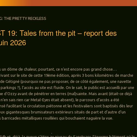
G:
THE PRETTY RECKLESS
19: Tales from the pit – report des
juin 2026
s un dôme de chaleur, pourtant, ce n’est encore pas grand chose…
ivant sur le site de cette 19ème édition, après 3 bons kilomètres de marche
 de Gétigné (pourquoi ne pas proposer, de ce côté également, une navette
s parkings ?), l’accès au site est fluide. On le sait, le public est accueilli par une
e d’Ozzy avant de pénétrer en terres (mal)sainte. Mais avant (était-ce déjà
 n’en sais rien car Metal-Eyes était absent), le parcours d’accès a été
é facilitant la circulation piétonne et les festivaliers sont baptisés dès leur
eux gigantesques brumisateurs extérieurs situés de part et d’autre d’un
es barricades métalliques rouillées qui bouchaient naguère la vue.
 14h et, déjà, la queue s’étire au niveau du Sanctuary, l’énorme bâtiment où le