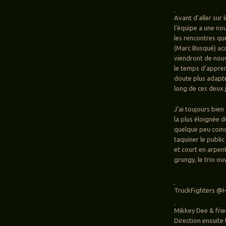
Avant d’aller sur
l’équipe a une nou
les rencontres que
(Marc Busqué) acc
viendront de nou
le temps d’appren
doute plus adapté
long de ces deux 
J’ai toujours bien
la plus éloignée d
quelque peu coincé
taquiner le publi
et court en arpent
grungy, le trio ou
TruckFighters @He
Mikkey Dee & frie
Direction ensuit