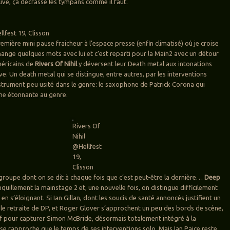
live, ça décrasse les tympans comme il faut.
lfest 19, Clisson
mière mini pause fraicheur à l’espace presse (enfin climatisé) où je croise
ange quelques mots avec lui et c’est reparti pour la Main2 avec un détour
méricains de
Rivers Of Nihil
y déversent leur Death metal aux intonations
e. Un death metal qui se distingue, entre autres, par les interventions
nstrument peu usité dans le genre: le saxophone de Patrick Corona qui
he étonnante au genre.
Rivers Of
Nihil
@Hellfest
19,
Clisson
 groupe dont on se dit à chaque fois que c’est peut-être la dernière…
Deep
nquillement la mainstage 2 et, une nouvelle fois, on distingue difficilement
 en s’éloignant. Si Ian Gillan, dont les soucis de santé annoncés justifient un
ble retraite de DP, et Roger Glover s’approchent un peu des bords de scène,
ntif pour capturer Simon McBride, désormais totalement intégré à la
 se rapproche que le temps de ses interventions solo. Mais Ian Paice reste