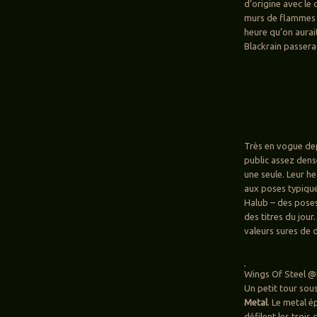
d’origine avec le
murs de flammes q
heure qu’on aurai
Blackrain passera
Très en vogue de
public assez dens
une seule. Leur he
aux poses typique
Halub – des poses
des titres du jou
valeurs sures de 
Wings Of Steel @H
Un petit tour sou
Metal
. Le metal 
défilent les trois