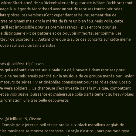
 Viktor Skatt armé de sa Rickenbaker et le guitariste William Dickborn) sont
age à la légende Motörhead avec un set de reprises toutes périodes
interprétés, ces versions n’ont cependant et heureusement rien de
res originaux mais ont le mérite de faire un bien fou. Mais voilà, cette
 qu’il est impossible pour les premiers rangs – plus encore pour les
 distinguer le kit de batterie et de pouvoir immortaliser comme il se
batteur de Scorpions… Autant dire que la suite des concerts sur cette même
quée sauf avec certains artistes.
nds @Hellfest 19, Clisson
ess
qui a débuté son set sur la Main 2 a déjà ouvert à deux reprises pour
 je ne me suis jamais penché sur la musique de ce groupe menée par Taylor
ateurs de séries TV et cinéphiles connaissent pour ses rôles dans Gossip
 We were soldiers… La chanteuse s’est investie dans la musique, combattant
 et sa voix suave, puissante et chaleureuse colle parfaitement au heavy blues
la formation. une très belle découverte.
ss @Hellfest 19, Clisson
 Temple pour jeter un oeil et une oreille aux black metalleux anglais de
 les musiciens se montre concentrés. Ce style n’est toujours pas mon type