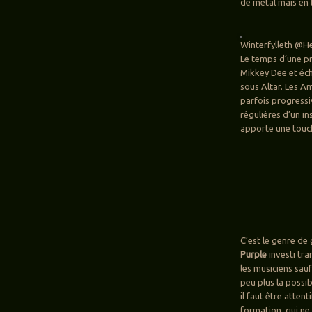
de metal mais en 
Winterfylleth @Hel
Le temps d’une pre
Mikkey Dee et éch
sous Altar. Les A
parfois progressiv
régulières d’un i
apporte une touc
C’est le genre de
Purple
investi tra
les musiciens sauf
peu plus la possi
il faut être atte
formation, qui ne