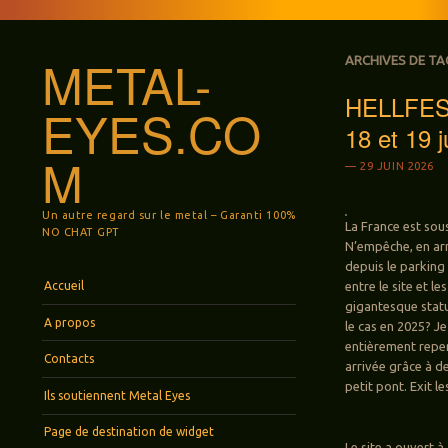
METAL-
ARCHIVES DE TA
HELLFEST 
EYES.CO
18 et 19 
M
29 JUIN 2026
Un autre regard sur le metal – Garanti 100%
La France est sou
NO CHAT GPT
N’empêche, en arr
depuis le parking
Menu
Aller au contenu principal
Accueil
entre le site et le
gigantesque statu
A propos
le cas en 2025? Je
entièrement repens
Contacts
arrivée grâce à d
petit pont. Exit l
Ils soutiennent Metal Eyes
Page de destination de widget
Le site a ouvert à