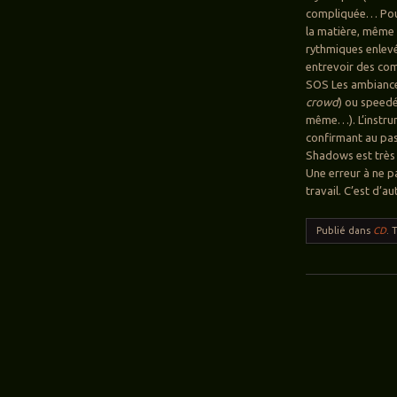
compliquée… Pourt
la matière, même 
rythmiques enlevée
entrevoir des com
SOS Les ambiance
crowd
) ou speedé
même…). L’instr
confirmant au pas
Shadows est très m
Une erreur à ne p
travail. C’est d’a
Publié dans
CD
.
Navigation des ar