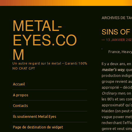
METAL-
ARCHIVES DE TA
SINS OF
EYES.CO
13 JANVIER 20
M
France, Heavy
Un autre regard sur le metal – Garanti 100%
Il y a deux ans, 
NO CHAT GPT
master’s way
, qu
production indign
groupe revient a
Menu
Aller au contenu principal
Accueil
approprié – décid
Ordinary men
, on
A propos
les 80’s et ses c
approximatif qu’o
Contacts
Maiden (on peut m
Ils soutiennent Metal Eyes
vague power metal
recherchant l’effi
Page de destination de widget
genre et veut simp