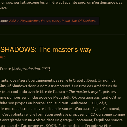
 un sou, qui fait secouer les crinière et taper du pied, on n’en demande pas
rouve!
Tagué
2022
,
AUtoproduction
,
France
,
Heavy Metal
,
Sins Of Shadows
.
 SHADOWS: The master’s way
020
France (
Autoproduction, 2020
)
rante, que n’aurait certainement pas renié le Grateful Dead. Un nom de
Sins Of Shadows
dont le nom est emprunté à un titre des Américains de
je l’ai confondu avec le titre de l’album –
The master’s way
. Et puis ces
mme pompés sur un classique de Megadeth. Ok pourquoi pas, tant qu’il ne
oduire son propos en interpellant l’auditeur. Seulement… Oui, déjà,
s le morceau titre qui ouvre l’album, le son est d’un autre âge… Comment,
 si c’est volontaire, une formation peut-elle proposer un CD qui sonne comme
 enregistrée sur un 4 pistes dans un garage? Forcément, l’équilibre sonore
e un hasard si l’acronyme est SOS?). Et je me dis que l’écoute va être