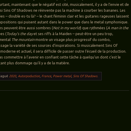
ant, maintenant que le négatif est cité, musicalement, il y a de l’envie et de
si Sins Of Shadows ne réinvente pas la machine à courber les bananes. Les
s – double es-tu là? – le chant féminin clair et les guitares rageuses laissent
positions qui puisent autant dans le power que dans le metal symphonique.
s peuvent être aussi sombres (
Not in my world
) que rythmées (
A man in the
es (
Today’s the day
et ses riffs à la Maiden – peut-être un peu trop,
umental
The mountain
montre un visage plus progressif du combo,
sage la variété de ses sources d’inspirations. Si musicalement Sins Of
oderne et actuel, il sera difficile de passer outre l’écueil de la production.
as commettre à l’avenir en confiant cette tâche à quelqu’un dont c’est le
utant plus dommage qu’il y a de la matière.
Tagué
2020
,
Autorpoduction
,
France
,
Power metal
,
Sins Of Shadows
.
ticles