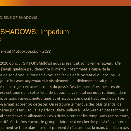
G:
SINS OF SHADOWS
 SHADOWS: Imperium
23
 metal (
Autoproduction, 2022
)
en 2020 donc…,
Sins Of Shadows
nous présentait son premier album,
The
e j’avais quelque peu démonté ici même, notamment à cause de la
e de son époque, tout en évoquant l’envie et le potentiel du groupe. Le
ujourd’hui avec
Imperium
et a visiblement – audiblement serait plus
é de corriger certaines erreurs du passé. Dès les premières mesures de
 est entrainé dans cette furie de classic heavy metal qui nous replonge dans
ompositions variées, mélodiques et efficaces, son chant haut perché parfois
n aimait adorer ou détester. On retrouve la marque des plus grands, de
ême pousser jusqu’à la période Blaze Bailey) à Helloween en passant par la
 scandinave et allemande. Les 9 titres alternent les tempi sans temps mort,
cacité. Cette fois encore, le groupe clairement ne cherche pas à réinventer le
lement se faire plaisir, ce qu’il parvient à réaliser haut la main. Un album pas