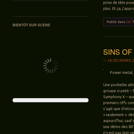
prise de tête pour
plus. Et ça, j’app
Publié dans
CD
.
BIENTÔT SUR SCENE
SINS OF
28 DÉCEMBRE 2
Power metal, 
Une pochette atti
groupe si petit –
Symphony X – que 
premiers riffs co
s’agit que d’intr
« seulement »: dè
aujourd’hui, sauf
une démo des 80’s
n’y est pas (est-c