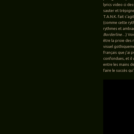
lyrics video ci des
sauter et trépig
T.A.N.K. fait s’ag
(comme cette ryth
rythmes et ambian
Borderline
…) Voic
être la proie des 
visuel gothiquem
français que j’ai 
confondues, et il
entre les mains d
faire le succès qu’