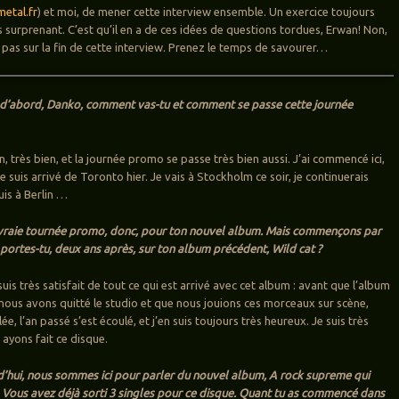
etal.fr
) et moi, de mener cette interview ensemble. Un exercice toujours
s surprenant. C’est qu’il en a de ces idées de questions tordues, Erwan! Non,
 pas sur la fin de cette interview. Prenez le temps de savourer…
t d’abord, Danko, comment vas-tu et comment se passe cette journée
n, très bien, et la journée promo se passe très bien aussi. J’ai commencé ici,
Je suis arrivé de Toronto hier. Je vais à Stockholm ce soir, je continuerais
uis à Berlin …
 vraie tournée promo, donc, pour ton nouvel album. Mais commençons par
d portes-tu, deux ans après, sur ton album précédent, Wild cat ?
suis très satisfait de tout ce qui est arrivé avec cet album : avant que l’album
 nous avons quitté le studio et que nous jouions ces morceaux sur scène,
ée, l’an passé s’est écoulé, et j’en suis toujours très heureux. Je suis très
ayons fait ce disque.
’hui, nous sommes ici pour parler du nouvel album, A rock supreme qui
il. Vous avez déjà sorti 3 singles pour ce disque. Quant tu as commencé dans