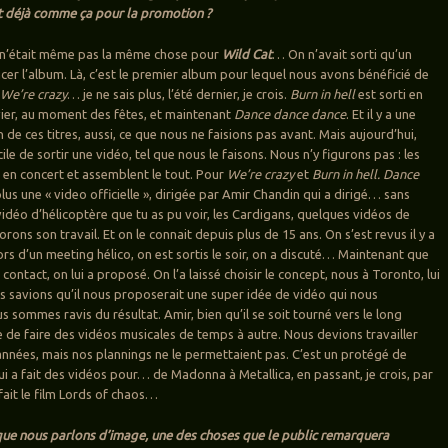
it déjà comme ça pour la promotion ?
 n’était même pas la même chose pour
Wild Cat
… On n’avait sorti qu’un
cer l’album. Là, c’est le premier album pour lequel nous avons bénéficié de
i
We’re crazy
… je ne sais plus, l’été dernier, je crois.
Burn in hell
est sorti en
ier, au moment des fêtes, et maintenant
Dance dance dance
. Et il y a une
de ces titres, aussi, ce que nous ne faisions pas avant. Mais aujourd’hui,
cile de sortir une vidéo, tel que nous le faisons. Nous n’y figurons pas : les
 en concert et assemblent le tout. Pour
We’re crazy
et
Burn in hell. Dance
lus une « video officielle », dirigée par Amir Chandin qui a dirigé… sans
vidéo d’hélicoptère que tu as pu voir, les Cardigans, quelques vidéos de
rons son travail. Et on le connait depuis plus de 15 ans. On s’est revus il y a
rs d’un meeting hélico, on est sortis le soir, on a discuté… Maintenant que
contact, on lui a proposé. On l’a laissé choisir le concept, nous à Toronto, lui
 savions qu’il nous proposerait une super idée de vidéo qui nous
s sommes ravis du résultat. Amir, bien qu’il se soit tourné vers le long
 de faire des vidéos musicales de temps à autre. Nous devions travailler
s années, mais nos plannings ne le permettaient pas. C’est un protégé de
i a fait des vidéos pour… de Madonna à Metallica, en passant, je crois, par
 fait le film Lords of chaos…
que nous parlons d’image, une des choses que le public remarquera