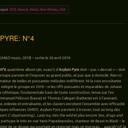
Tagué
2019
,
Mascot
,
Metal
,
Nine Shrines
,
USA
.
PYRE: N°4
(
M&O music, 2019
) – sortie le 26 avril 2019
N°4
, quatrième album (ah, ouais?) d’
Asylum Pyre
doit – pas « devrait » – doit
groupe parisien et l’imposer au grand public, et pas que à domicile. Rien ici
amateur de belles et puissantes mélodies indifférent. Ni la voix envoûtante
 intégré le groupe en 2016 – ni les riffs puissants et imparables de Johann
a rythmique, fondamentale base de toute construction, tenue par l’ex
mmanuel Pélisson (basse) et Thomas Calegari (batterie) est à l’avenant,
, enlevée et entraînante, et les claviers enrobent l’ensemble avec efficacité
elques influences OMD?). Asylum Pyre parvient à trouver, tout au long des
 part 2: daydreaming)
,
Lady Ivy, Into the wild
et plus encore
Sex, drugs and
l participe le très en vue Yanis Papadopoulos, chanteur de Beast In Black – le
entiel de ce disque qui pourtant en regorge! mais ce morceau… aaargh! (cf. la