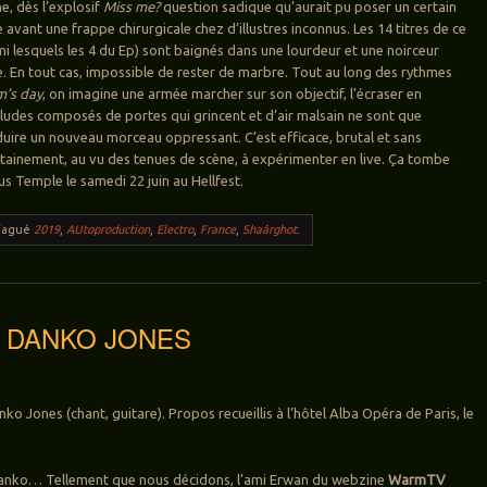
e, dès l’explosif
Miss me?
question sadique qu’aurait pu poser un certain
 avant une frappe chirurgicale chez d’illustres inconnus. Les 14 titres de ce
i lesquels les 4 du Ep) sont baignés dans une lourdeur et une noirceur
. En tout cas, impossible de rester de marbre. Tout au long des rythmes
’s day
, on imagine une armée marcher sur son objectif, l’écraser en
rludes composés de portes qui grincent et d’air malsain ne sont que
duire un nouveau morceau oppressant. C’est efficace, brutal et sans
rtainement, au vu des tenues de scène, à expérimenter en live. Ça tombe
ous Temple le samedi 22 juin au Hellfest.
Tagué
2019
,
AUtoproduction
,
Electro
,
France
,
Shaârghot
.
w: DANKO JONES
ko Jones (chant, guitare). Propos recueillis à l’hôtel Alba Opéra de Paris, le
e Danko… Tellement que nous décidons, l’ami Erwan du webzine
WarmTV