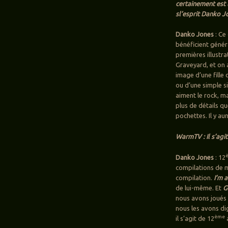
certainement est l
sl’esprit Danko 
Danko Jones
: Ce
bénéficient génér
premières illustra
Graveyard, et on a
image d’une fille 
ou d’une simple si
aiment le rock, ma
plus de détails q
pochettes. Il y a
WarmTV : Il s’agi
Danko Jones
: 12
compilations de m
compilation.
I’m a
de lui-même. Et
G
nous avons joués l
nous les avons dig
ème
il s’agit de 12