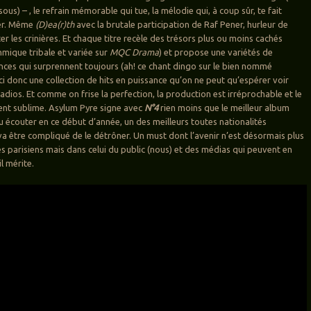
sous) – , le refrain mémorable qui tue, la mélodie qui, à coup sûr, te fait
ner. Même
(D)ea(r)th
avec la brutale participation de Raf Pener, hurleur de
iter les crinières. Et chaque titre recèle des trésors plus ou moins cachés
mique tribale et variée sur
MQC Drama
) et propose une variétés de
ces qui surprennent toujours (ah! ce chant dingo sur le bien nommé
i donc une collection de hits en puissance qu’on ne peut qu’espérer voir
radios. Et comme on frise la perfection, la production est irréprochable et le
ent sublime. Asylum Pyre signe avec
N°4
rien moins que le meilleur album
pu écouter en ce début d’année, un des meilleurs toutes nationalités
 va être compliqué de le détrôner. Un must dont l’avenir n’est désormais plus
es parisiens mais dans celui du public (nous) et des médias qui peuvent en
il mérite.