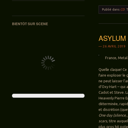
Publié dans
CD
.
BIENTÔT SUR SCENE
ASYLUM 
26 AVRIL 2019
France, Metal 
Quelle claque! Ce
faire exploser le 
ne peut laisser l’
d’Oxy Hart – qui a
Cadot et Steve. L
Heavenly Pierre E
déterminée, rapide
et discrétion (qu
One day (silence,
scars
, titre auque
plus gros hit pot