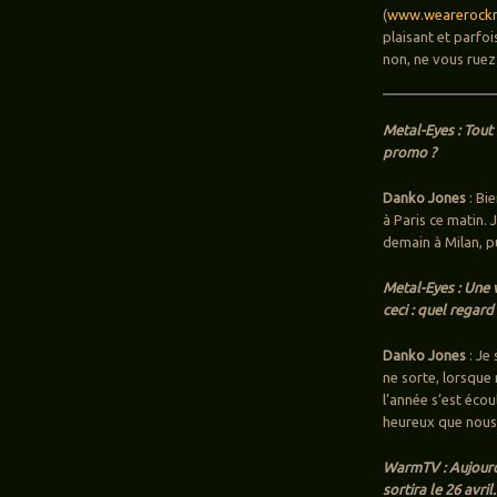
(
www.wearerockm
plaisant et parfoi
non, ne vous ruez
Metal-Eyes : Tou
promo ?
Danko Jones
: Bie
à Paris ce matin. 
demain à Milan, p
Metal-Eyes : Une
ceci : quel regar
Danko Jones
: Je 
ne sorte, lorsque
l’année s’est écoul
heureux que nous 
WarmTV : Aujourd
sortira le 26 avr