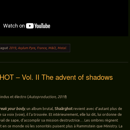
Tagué
2019
,
Asylum Pyre
,
France
,
M&O
,
Metal
.
T – Vol. II The advent of shadows
indus et électro (
Autoproduction, 2019
)
reak your body
, un album brutal,
Shaârghot
revient avec d’autant plus de
a voix (voie), il l’a trouvée. Et intérieurement, elle lui dit, lui ordonne de
vail de sape, d’accomplir sa mission destructrice… Les ombres règnent
 en ce monde où les sonorités puisent plus à Rammstein que Ministry. La