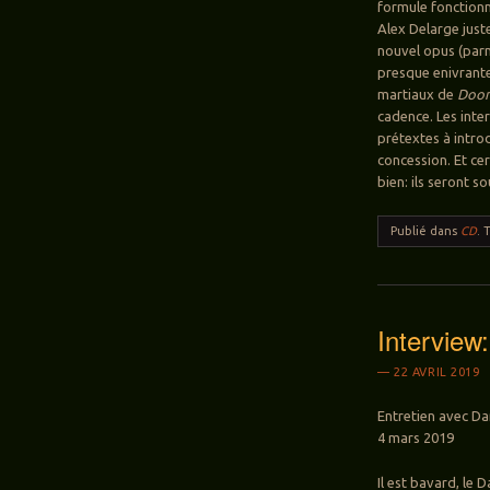
formule fonctionn
Alex Delarge juste
nouvel opus (parm
presque enivrante
martiaux de
Doom
cadence. Les inte
prétextes à intro
concession. Et ce
bien: ils seront s
Publié dans
CD
.
Intervie
22 AVRIL 2019
Entretien avec Dan
4 mars 2019
Il est bavard, l