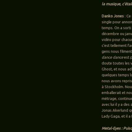
la musique, c’éta
Danko Jones
: Ce
single pour annon
temps. On a sort
décembre ou janv
vidéo pour chacun 
c’est tellement fa
gens nous filment
dance dance
est p
doute toutes les 
Ghost, et nous ado
quelques temps lo
nous avons repris 
à Stockholm. Nous
emballerait et nou
métrage, continue
avec lui il y a de
Jonas Akerlund qu
Lady Gaga, et il a
Metal-Eyes : Puis