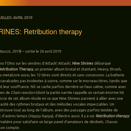
UELLES:
AVRIL 2019
INES: Retribution therapy
ascot, 2019
) – sortie le 26 avril 2019
s l’Ohio sur les cendres d’Attack! Attack!,
Nine Shrines
débarque
Retribution Therapy
, un premier album brutal et chantant. Heavy, thrash,
metalcore aussi, les 12 titres sont directs et sans concession. La batterie
 cavalcades pas évidentes à suivre, comme sur le morceau titres, tandis que
ent leur souffrance. NS se cache parfois derrière un faux calme, comme avec
nnes de
Chain reaction
(dont la partie narrée rappelle un certain énorme hit
force de cet album réside en ce que Nine Shrines parvient à allier avec une
acité des rythmes brutaux et des mélodies vocales impeccables. Un
retrouve tout au long de l’album, avec des passages parfois teintée de
t d’autres temps (
Happy happy
), d’électro aussi. Il y a sur
Retribution therapy
atière pour satisfaire un large panel d’amateurs de décibels. Chacun
 son compte.