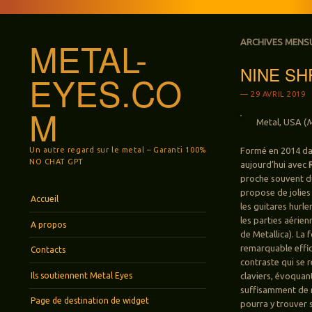
METAL-
ARCHIVES MENS
NINE SHR
EYES.CO
29 AVRIL 2019
M
Metal, USA (
M
Un autre regard sur le metal – Garanti 100%
Formé en 2014 dan
NO CHAT GPT
aujourd’hui avec
proche souvent du 
propose de jolies
Menu
Aller au contenu principal
Accueil
les guitares hurl
les parties aérie
A propos
de Metallica). La 
remarquable effic
Contacts
contraste qui se 
Ils soutiennent Metal Eyes
claviers, évoquan
suffisamment de m
Page de destination de widget
pourra y trouver