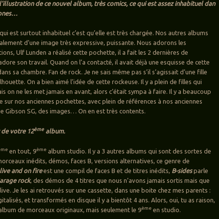
’illustration de ce nouvel album, très comics, ce qui est assez inhabituel dan
Jones…
 qui est surtout inhabituel c’est qu’elle est très chargée. Nos autres albums
alement d’une image très expressive, puissante. Nous adorons les
tions, Ulf Lunden a réalisé cette pochette, il a fait les 2 dernières de
dore son travail. Quand on l’a contacté, il avait déjà une esquisse de cette
dans sa chambre. Fan de rock. Je ne sais même pas s’il s’agissait d’une fille
lhouette. On a bien aimé l’idée de cette rockeuse. Il y a plein de filles qui
is on ne les met jamais en avant, alors c’était sympa à faire. Il y a beaucoup
ue sur nos anciennes pochettes, avec plein de références à nos anciennes
une Gibson SG, des images… On en est très contents.
ème
t de votre 12
album.
ème
ème
en tout, 9
album studio. Il y a 3 autres albums qui sont des sortes de
orceaux inédits, démos, faces B, versions alternatives, ce genre de
live and on fire
est une compil de faces B et de titres inédits,
B-sides
parle
arage rock
, des démos de 4 titres que nous n’avons jamais sortis mais que
ive. Je les ai retrouvés sur une cassette, dans une boite chez mes parents :
italisés, et transformés en disque il y a bientôt 4 ans. Alors, oui, tu as raison,
ème
album de morceaux originaux, mais seulement le 9
en studio.