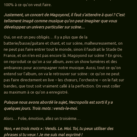
100% à ce qu’on veut faire.
Justement, un concert de Magoyond, il faut s’attendre à quoi ? C’est
tellement imagé comme musique qu’on peut imaginer que vous
développez un univers particulier sur scène…
Oui, on est un peu obligés… Il y a plus que de la
batterie/basse/guitare et chant, et sur scène, malheureusement, on
ne peut pas faire entrer tout le monde, sinon il faudrait le Stade De
France, et on n’en est pas encore là. Magoyond sur scène ? En gros,
on reproduit ce qu’on a sur album, avec un show lumières et des
ambiances pour accompagner notre musique. Aussi, tout ce qu’on
entend sur l’album, on va le retrouver sur scène : ce qu’on ne peut
pas faire directement en live – les chœurs, l’orchestre – on le fait sur
bandes, que tout soit vraiment callé à la perfection. On veut coller
au maximum à ce qu’on a enregistré.
Puisque nous avons abordé le sujet, Necropolis est sorti il y a
quelques jours. Trois mots : vends-le-moi.
Alors… Folie, émotion, allez un troisième…
Non, « en trois mots » : Vends. Le. Moi. Toi, tu peux utiliser des
phrases si tu veux ! Je me suis mal exprimé !