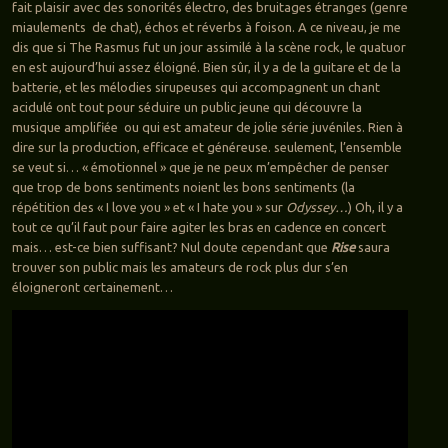
fait plaisir avec des sonorités électro, des bruitages étranges (genre
miaulements de chat), échos et réverbs à foison. A ce niveau, je me
dis que si The Rasmus fut un jour assimilé à la scène rock, le quatuor
en est aujourd’hui assez éloigné. Bien sûr, il y a de la guitare et de la
batterie, et les mélodies sirupeuses qui accompagnent un chant
acidulé ont tout pour séduire un public jeune qui découvre la
musique amplifiée ou qui est amateur de jolie série juvéniles. Rien à
dire sur la production, efficace et généreuse. seulement, l’ensemble
se veut si… « émotionnel » que je ne peux m’empêcher de penser
que trop de bons sentiments noient les bons sentiments (la
répétition des « I love you » et « I hate you » sur
Odyssey…
) Oh, il y a
tout ce qu’il faut pour faire agiter les bras en cadence en concert
mais… est-ce bien suffisant? Nul doute cependant que
Rise
saura
trouver son public mais les amateurs de rock plus dur s’en
éloigneront certainement…