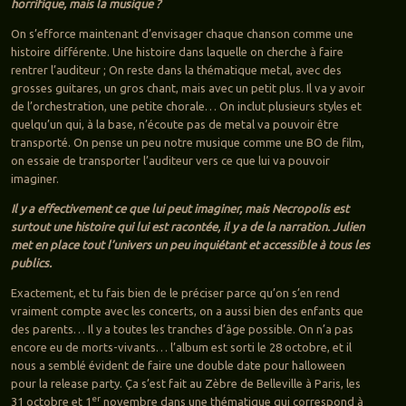
horrifique, mais la musique ?
On s’efforce maintenant d’envisager chaque chanson comme une
histoire différente. Une histoire dans laquelle on cherche à faire
rentrer l’auditeur ; On reste dans la thématique metal, avec des
grosses guitares, un gros chant, mais avec un petit plus. Il va y avoir
de l’orchestration, une petite chorale… On inclut plusieurs styles et
quelqu’un qui, à la base, n’écoute pas de metal va pouvoir être
transporté. On pense un peu notre musique comme une BO de film,
on essaie de transporter l’auditeur vers ce que lui va pouvoir
imaginer.
Il y a effectivement ce que lui peut imaginer, mais Necropolis est
surtout une histoire qui lui est racontée, il y a de la narration. Julien
met en place tout l’univers un peu inquiétant et accessible à tous les
publics.
Exactement, et tu fais bien de le préciser parce qu’on s’en rend
vraiment compte avec les concerts, on a aussi bien des enfants que
des parents… Il y a toutes les tranches d’âge possible. On n’a pas
encore eu de morts-vivants… l’album est sorti le 28 octobre, et il
nous a semblé évident de faire une double date pour halloween
pour la release party. Ça s’est fait au Zèbre de Belleville à Paris, les
er
31 octobre et 1
novembre dans une thématique qui correspond à