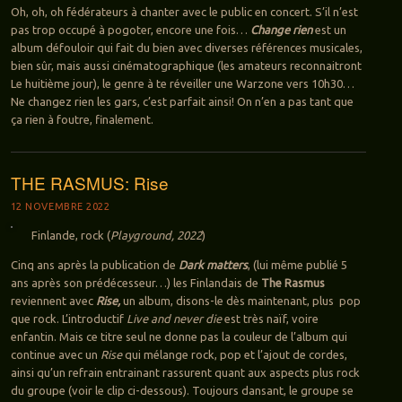
Oh, oh, oh fédérateurs à chanter avec le public en concert. S’il n’est
pas trop occupé à pogoter, encore une fois…
Change rien
est un
album défouloir qui fait du bien avec diverses références musicales,
bien sûr, mais aussi cinématographique (les amateurs reconnaitront
Le huitième jour), le genre à te réveiller une Warzone vers 10h30…
Ne changez rien les gars, c’est parfait ainsi! On n’en a pas tant que
ça rien à foutre, finalement.
THE RASMUS: Rise
12 NOVEMBRE 2022
Finlande, rock (
Playground, 2022
)
Cinq ans après la publication de
Dark matters
, (lui même publié 5
ans après son prédécesseur…) les Finlandais de
The Rasmus
reviennent avec
Rise,
un album, disons-le dès maintenant, plus pop
que rock. L’introductif
Live and never die
est très naïf, voire
enfantin. Mais ce titre seul ne donne pas la couleur de l’album qui
continue avec un
Rise
qui mélange rock, pop et l’ajout de cordes,
ainsi qu’un refrain entrainant rassurent quant aux aspects plus rock
du groupe (voir le clip ci-dessous). Toujours dansant, le groupe se