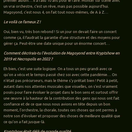
premier album… Il a fallu 10 ans pour le faire. Monter sur scène avec
un vrai orchestre, c’est un rêve, mais pas possible aujourd’hui.
Magoyond, c’est nous 4, on fait tout nous-mêmes, de A à Z…
Le voilà ce fameux Z !
Oui, bien vu, très bon rebond ! Si un jour on devait faire un concert
comme ça, il faudrait la garantie d’une structure et des moyens pour
gérer ça. Peut-être une date unique pour un énorme concert…
Comment décrirais-tu l’évolution de Magoyond entre Kryptshow en
2019 et Necropolis en 2022 ?
Eh bien, c’est une suite logique. On a tous un peu grandi avec ce
qu’on a vécu et le temps passé chez soi avec cette pandémie… On
n’était pas précurseurs, mais le thème s’y prêtait bien ! Petit à petit,
autant dans nos attentes musicales que visuelles, on s’est vraiment
posés pour faire évoluer le projet dans le bon sens et surtout offrir
une œuvre à la hauteur de la contribution des gens qui nous ont fait
confiance et de ce que nous nous avions en tête depuis un bon
moment, l’orchestre, la chorale, toutes ces choses qui ont permis à
notre son d’évoluer et proposer des choses de meilleure qualité que
ce qu’on a fait jusque-là.
Kryptshow était déjà de grande qualité…