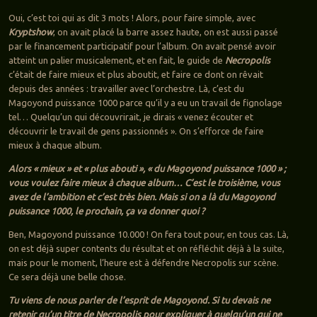
Oui, c’est toi qui as dit 3 mots ! Alors, pour faire simple, avec
Kryptshow
, on avait placé la barre assez haute, on est aussi passé
par le financement participatif pour l’album. On avait pensé avoir
atteint un palier musicalement, et en fait, le guide de
Necropolis
c’était de faire mieux et plus aboutit, et faire ce dont on rêvait
depuis des années : travailler avec l’orchestre. Là, c’est du
Magoyond puissance 1000 parce qu’il y a eu un travail de fignolage
tel… Quelqu’un qui découvrirait, je dirais « venez écouter et
découvrir le travail de gens passionnés ». On s’efforce de faire
mieux à chaque album.
Alors « mieux » et « plus abouti », « du Magoyond puissance 1000 » ;
vous voulez faire mieux à chaque album… C’est le troisième, vous
avez de l’ambition et c’est très bien. Mais si on a là du Magoyond
puissance 1000, le prochain, ça va donner quoi ?
Ben, Magoyond puissance 10.000 ! On fera tout pour, en tous cas. Là,
on est déjà super contents du résultat et on réfléchit déjà à la suite,
mais pour le moment, l’heure est à défendre Necropolis sur scène.
Ce sera déjà une belle chose.
Tu viens de nous parler de l’esprit de Magoyond. Si tu devais ne
retenir qu’un titre de Necropolis pour expliquer à quelqu’un qui ne