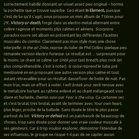
correctement habillé donnant un visuel assez peu original – hormis
la pochette que je trouve superbe. Ceci étant
In Element,
puisque
c’est de lui qu’il s’agit, nous propose un mini album de 7 titres pour
29′,
Victory or death
, forgé dans un electro metal alternant entre
colère rageuse et moments plus calmes et aériens.
Scorpions
paradox
ouvre cet album en présentant les différentes facettes
musicales du combo. Clairement pas mon style mais une chose
interpelle:
In the air 2nite
, reprise du tube de Phil Collins quelque peu
remaniée version électro furieuse. Le résultat est… surprenant pour
le moins. Le chant se calme sur
Until your last breath
, plus rock (et
plus compréhensible, c’est à noter).
Is noise
reprend le tube pré
mentionné en en proposant une autre version plus calme et tout
autant retravaillée pour un résultat dancefloor de boite de nuit. Pas
mon truc, mais un effort à noter.
I will break your neck
renoue avec
le metalcore hurlant au rythme enlevé et au chant mélangeant voix
claire et hurlante, chemin suivi par
Fear is the virus
. Ca cartonne sec
et c’est brutal, très brutal, avant de terminer avec
Your own heart
,
plus léger, proche de la ballade. Sans doute le titre le plus passe
partout du lot.
Victory or defeat
est un patchwork de beaucoup de
choses, trop sans doute pour donner une vraie couleur musicale à
ses géniteurs. Car à trop vouloir explorer, démontrer l’étendue de
ses influences, le groupe ne risque-t-il pas de ne capter aucun