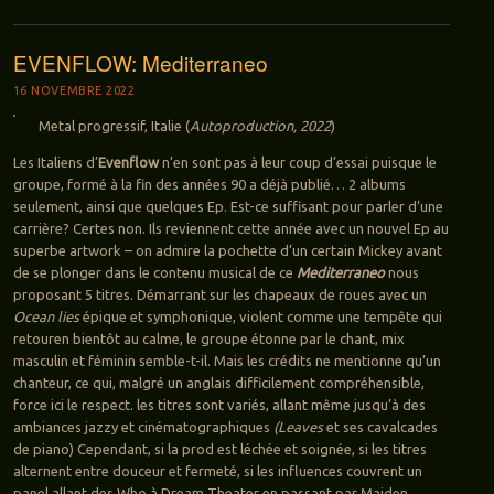
EVENFLOW: Mediterraneo
16 NOVEMBRE 2022
Metal progressif, Italie (
Autoproduction, 2022
)
Les Italiens d’
Evenflow
n’en sont pas à leur coup d’essai puisque le
groupe, formé à la fin des années 90 a déjà publié… 2 albums
seulement, ainsi que quelques Ep. Est-ce suffisant pour parler d’une
carrière? Certes non. Ils reviennent cette année avec un nouvel Ep au
superbe artwork – on admire la pochette d’un certain Mickey avant
de se plonger dans le contenu musical de ce
Mediterraneo
nous
proposant 5 titres. Démarrant sur les chapeaux de roues avec un
Ocean lies
épique et symphonique, violent comme une tempête qui
retouren bientôt au calme, le groupe étonne par le chant, mix
masculin et féminin semble-t-il. Mais les crédits ne mentionne qu’un
chanteur, ce qui, malgré un anglais difficilement compréhensible,
force ici le respect. les titres sont variés, allant même jusqu’à des
ambiances jazzy et cinématographiques
(Leaves
et ses cavalcades
de piano) Cependant, si la prod est léchée et soignée, si les titres
alternent entre douceur et fermeté, si les influences couvrent un
panel allant des Who à Dream Theater en passant par Maiden,