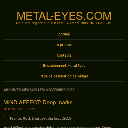
METAL-EYES.COM
Un autre regard sur le metal – Garanti 100% NO CHAT GPT
Menu
Aller au contenu principal
Accueil
A propos
Contacts
Ils soutiennent Metal Eyes
Page de destination de widget
ARCHIVES MENSUELLES:
NOVEMBRE 2022
MIND AFFECT: Deep marks
30 NOVEMBRE 2022
France, Rock (
Autoproduction, 2022
)
Mind Affect
, trio parisien déboule avec son premier album,
Deep