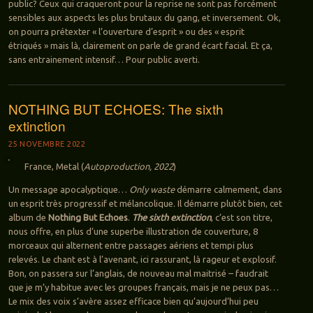
public? Ceux qui craqueront pour la reprise ne sont pas forcément
sensibles aux aspects les plus brutaux du gang, et inversement. Ok,
on pourra prétexter « l’ouverture d’esprit » ou des « esprit
étriqués » mais là, clairement on parle de grand écart facial. Et ça,
sans entrainement intensif… Pour public averti.
NOTHING BUT ECHOES: The sixth
extinction
25 NOVEMBRE 2022
France, Metal (
Autoproduction, 2022
)
Un message apocalyptique…
Only waste
démarre calmement, dans
un esprit très progressif et mélancolique. Il démarre plutôt bien, cet
album de
Nothing But Echoes
.
The sixth extinction
, c’est son titre,
nous offre, en plus d’une superbe illustration de couverture, 8
morceaux qui alternent entre passages aériens et tempi plus
relevés. Le chant est à l’avenant, ici rassurant, là rageur et explosif.
Bon, on passera sur l’anglais, de nouveau mal maitrisé – faudrait
que je m’y habitue avec les groupes français, mais je ne peux pas…
Le mix des voix s’avère assez efficace bien qu’aujourd’hui peu