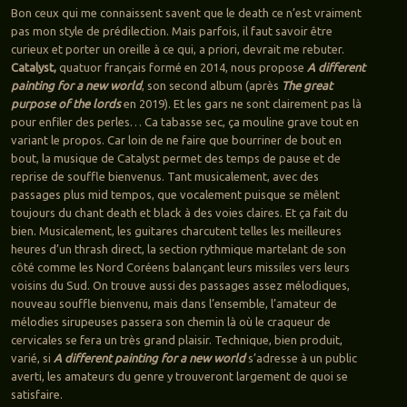
Bon ceux qui me connaissent savent que le death ce n’est vraiment
pas mon style de prédilection. Mais parfois, il faut savoir être
curieux et porter un oreille à ce qui, a priori, devrait me rebuter.
Catalyst,
quatuor français formé en 2014, nous propose
A different
painting for a new world
, son second album (après
The great
purpose of the lords
en 2019). Et les gars ne sont clairement pas là
pour enfiler des perles… Ca tabasse sec, ça mouline grave tout en
variant le propos. Car loin de ne faire que bourriner de bout en
bout, la musique de Catalyst permet des temps de pause et de
reprise de souffle bienvenus. Tant musicalement, avec des
passages plus mid tempos, que vocalement puisque se mêlent
toujours du chant death et black à des voies claires. Et ça fait du
bien. Musicalement, les guitares charcutent telles les meilleures
heures d’un thrash direct, la section rythmique martelant de son
côté comme les Nord Coréens balançant leurs missiles vers leurs
voisins du Sud. On trouve aussi des passages assez mélodiques,
nouveau souffle bienvenu, mais dans l’ensemble, l’amateur de
mélodies sirupeuses passera son chemin là où le craqueur de
cervicales se fera un très grand plaisir. Technique, bien produit,
varié, si
A different painting for a new world
s’adresse à un public
averti, les amateurs du genre y trouveront largement de quoi se
satisfaire.