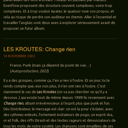
Evenflow proposent des structure souvent complexes, voire trop
complexes. Et à trop vouloir épater, le quatuor noie son propos, et
cela au risque de perdre son auditeur en chemin. Aller à l’essentiel et
travailler l’anglais sont deux axes à explorer sérieusement avant de
proposer un futur album.
LES KROUTES: Change rien
14 NOVEMBRE 2022
France, Punk (mais ça dépend du point de vue…)
(
Autoproduction, 2022
)
Il y a des groupes, comme ça, t’en a rien à foutre. Et un jour, tu te
rends compte que, eux non plus, il n’en ont rien à foutre. C’est
clairement le cas de
Les Kroutes
(on va pas chercher ce qu’il y a
dessous..) qui existe tout de même depuis 1999! Ils reviennent avec
Change rien
, album irrévérencieux à l’esprit plus que punk et fun.
Dès Distributeur, le message est clair: on est la pour s’éclater, avec
des rythmes enlevés, fortement incitateurs de pogo, un esprit ska,
oï et folk, des riffs thrash et des textes rageurs et dénonciateurs de
tous les mots de notre société. Les chansons sont émaillées de ces