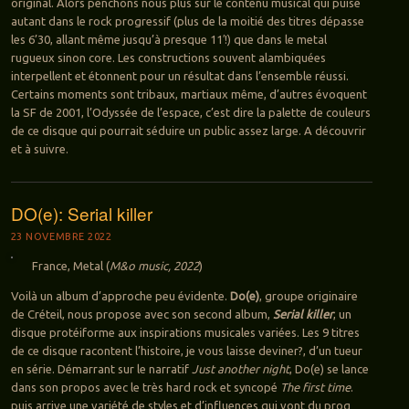
original. Alors penchons nous plus sur le contenu musical qui puise
autant dans le rock progressif (plus de la moitié des titres dépasse
les 6’30, allant même jusqu’à presque 11′!) que dans le metal
rugueux sinon core. Les constructions souvent alambiquées
interpellent et étonnent pour un résultat dans l’ensemble réussi.
Certains moments sont tribaux, martiaux même, d’autres évoquent
la SF de 2001, l’Odyssée de l’espace, c’est dire la palette de couleurs
de ce disque qui pourrait séduire un public assez large. A découvrir
et à suivre.
DO(e): Serial killer
23 NOVEMBRE 2022
France, Metal (
M&o music, 2022
)
Voilà un album d’approche peu évidente.
Do(e)
, groupe originaire
de Créteil, nous propose avec son second album,
Serial killer
, un
disque protéiforme aux inspirations musicales variées. Les 9 titres
de ce disque racontent l’histoire, je vous laisse deviner?, d’un tueur
en série. Démarrant sur le narratif
Just another night
, Do(e) se lance
dans son propos avec le très hard rock et syncopé
The first time
.
puis arrive une variété de styles et d’influences qui vont du prog