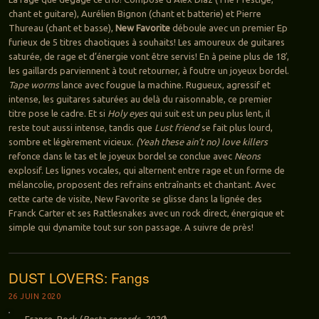
chant et guitare), Aurélien Bignon (chant et batterie) et Pierre
Thureau (chant et basse),
New Favorite
déboule avec un premier Ep
furieux de 5 titres chaotiques à souhaits! Les amoureux de guitares
saturée, de rage et d’énergie vont être servis! En à peine plus de 18′,
les gaillards parviennent à tout retourner, à foutre un joyeux bordel.
Tape worms
lance avec fougue la machine. Rugueux, agressif et
intense, les guitares saturées au delà du raisonnable, ce premier
titre pose le cadre. Et si
Holy eyes
qui suit est un peu plus lent, il
reste tout aussi intense, tandis que
Lust friend
se fait plus lourd,
sombre et légèrement vicieux.
(Yeah these ain’t no) love killers
refonce dans le tas et le joyeux bordel se conclue avec
Neons
explosif. Les lignes vocales, qui alternent entre rage et un forme de
mélancolie, proposent des refrains entraînants et chantant. Avec
cette carte de visite, New Favorite se glisse dans la lignée des
Franck Carter et ses Rattlesnakes avec un rock direct, énergique et
simple qui dynamite tout sur son passage. A suivre de près!
DUST LOVERS: Fangs
26 JUIN 2020
France, Rock (
Besta records, 2020
)