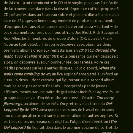
de 24 cm – à mi chemin entre le CD et le vinyle, ça va pas être facile
de lui trouver une place dans la discothèque – ce coffret propose 5
CD présentés dans un fourreau sobre et joliment illustré ainsi qu’un
livre de 42 pages richement agrémenté de photos et documents
d’époque. Les fans et amateurs se délecteront aussi – surtout – de
ces documents sonores que nous offrent Joe Eliott, Rick Savage et
Rick Allen, les 3 membres du groupe d’alors (OK, il y avait Frank
Noon au tout début…). Si l’on redécouvre avec plaisir les deux
premiers albums originaux remasterisés en 2019 (
On through the
night
, 1980, et
High ‘n’ dry
, 1981) et la puissance qui s’en dégageait
alors, on découvre avec un bonheur réel ces raretés, voire ces
inédits présents sur les 3 autres disques. Tout d’abord,
When the
walls came tumbling down
, un live explosif enregistré à Oxford en
1980. 16 titres – dont certains qui figureront sur le second album
mais ne sont pas encore finalisés – interprétés par de jeunes
affamés, menés par une paire de guitaristes incisifs et agressifs. Un
groupe qui a envie d’en découdre sur scène…Ensuite,
Too many
jitterburgs
, un album de raretés. On y retrouve les titres du
Def
Leppard Ep
de 1979 ainsi que des versions de travail de certains
morceaux qui atterriront sur le premier album et autres pépites. Si
certains de ces morceaux ont déjà fait l’objet d’une réédition (
The
Def Leppard Ep
figurait déjà dans le premier volume du coffret de