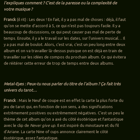
l’expliques comment ? C’est de la paresse ou la complexité de
votre musique ?
Franck
(il rit) : Les deux ! En fait, il y a pas mal de choses : déjà, il faut
qu’on se mette d’accord à 5, ce qui n’est pas toujours facile. Il y a
beaucoup de discussions, ce qui peut causer pas mal de perte de
temps. Ensuite, il y a le travail sur les dates, sur l’univers musical… Il
y a pas mal de boulot. Alors, c’est vrai, c’est un peu long entre deux
album et on va travailler là-dessus puisque on est déjà en train de
travailler sur les idées de compos du prochain album. Ce qui évitera
de réitérer cette erreur de trop de temps entre deux albums.
Metal-Eyes : Peux-tu nous parler du titre de l’album ? Ça fait très
univers du tarot…
Franck
: Mais le Neuf de coupe est en effet la carte la plus forte du
jeu de tarot qui, en fonction de son sens, a des significations
extrêmement positives ou extrêmement négatives. C’est un peu le
thème de cet album qu’on a axé du côté ésotérique et fantastique
avec le clip de
Never give up
. Il est inspiré du minotaure et du fil
d’Ariane. La carte Nine of cups annonce clairement le côté
ésotérique, assez fantastique.