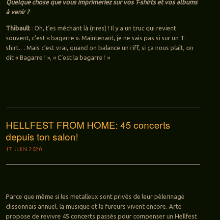
Quelque chose que vous imprimeriez sur vos T-shirts et vos albums
à venir ?
Thibault
: Oh, t’es méchant là (rires) ! Il y a un truc qui revient
souvent, c’est « bagarre ». Maintenant, je ne sais pas si sur un T-
shirt… Mais c’est vrai, quand on balance un riff, si ça nous plaît, on
dit « Bagarre ! », « C’est la bagarre ! »
HELLFEST FROM HOME: 45 concerts
depuis ton salon!
17 JUIN 2020
Parce que même si les metalleux sont privés de leur pèlerinage
clissonnais annuel, la musique et la fureurs vivent encore. Arte
propose de revivre 45 concerts passés pour compenser un Hellfest