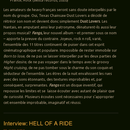
Les amateurs de heavy français seront sans doute interpellés par le
nom du groupe. Oui, Texas Chainsaw Dust Lovers a décidé de
rétrécir son nom et devient donc simplement
Dust Lovers
. Les
Nantais, en amputant ainsi leur patronyme, dénaturent-ils aussi leur
propos musical?
Fangs,
leur nouvel album – et premier sous ce nom
– apporte la preuve du contraire. Joyeux, rock n roll, varié,
l’ensemble des 11 titres continuent de puiser dans cet esprit
cinématographique et populaire. Impossible de rester immobile sur
Born to lose
, de ne pas se laisser interpeller par les deux parties de
Higher desire
, de ne pas voyager dans le temps avec le groovy
Night cruising
, de ne pas tomber sous le charme du son coquin et
séducteur de l’ensemble. Les êtres de la nuit envahissent les rues
avec des sons étonnants, des textures improbables et, par
conséquent, surprenantes.
Fangs
est un disque inventif, qui
repousse les limites et se laisse écouter avec autant de plaisir que
de curiosité. Plusieurs écoutes sont nécessaires pour s’approprier
cet ensemble improbable, imaginatif et réussi.
Interview: HELL OF A RIDE