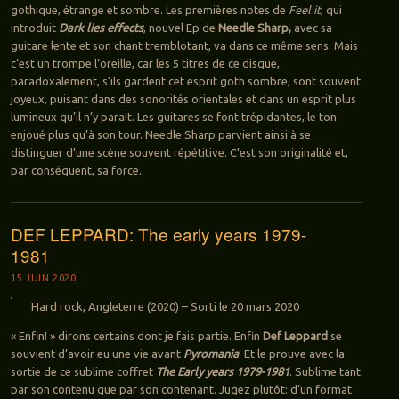
gothique, étrange et sombre. Les premières notes de
Feel it
, qui
introduit
Dark lies effects
, nouvel Ep de
Needle Sharp,
avec sa
guitare lente et son chant tremblotant, va dans ce même sens. Mais
c’est un trompe l’oreille, car les 5 titres de ce disque,
paradoxalement, s’ils gardent cet esprit goth sombre, sont souvent
joyeux, puisant dans des sonorités orientales et dans un esprit plus
lumineux qu’il n’y parait. Les guitares se font trépidantes, le ton
enjoué plus qu’à son tour. Needle Sharp parvient ainsi à se
distinguer d’une scène souvent répétitive. C’est son originalité et,
par conséquent, sa force.
DEF LEPPARD: The early years 1979-
1981
15 JUIN 2020
Hard rock, Angleterre (2020) – Sorti le 20 mars 2020
« Enfin! » dirons certains dont je fais partie. Enfin
Def Leppard
se
souvient d’avoir eu une vie avant
Pyromania
! Et le prouve avec la
sortie de ce sublime coffret
The Early years 1979-1981
. Sublime tant
par son contenu que par son contenant. Jugez plutôt: d’un format