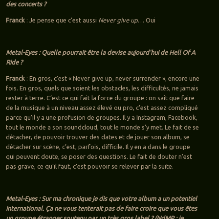
des concerts ?
Franck
: Je pense que c’est aussi
Never give up
… Oui
Metal-Eyes : Quelle pourrait être la devise aujourd’hui de Hell Of A
Ride ?
Franck
: En gros, c’est « Never give up, never surrender », encore une
fois. En gros, quels que soient les obstacles, les difficultés, ne jamais
rester à terre. C’est ce qui fait la force du groupe : on sait que faire
de la musique à un niveau assez élevé ou pro, c’est assez compliqué
parce qu’il y a une profusion de groupes. Il y a Instagram, Facebook,
tout le monde a son soundcloud, tout le monde s’y met. Le fait de se
détacher, de pouvoir trouver des dates et de jouer son album, se
détacher sur scène, c’est, parfois, difficile. Il y en a dans le groupe
qui peuvent doute, se poser des questions. Le fait de douter n’est
pas grave, ce qu’il faut, c’est pouvoir se relever par la suite.
Metal-Eyes : Sur ma chronique je dis que votre album a un potentiel
international. Ça ne vous tenterait pas de faire croire que vous êtes
un groupe étranger soutenu par un très gros label ? (NdMP : je