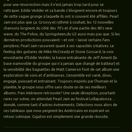
pour une résurrection mais il n’est jamais trop tard pour se
rattraper. Eddie Vedder et sa bande s’éloignent encore et toujours
de cette vague grunge à laquelle ils ont si souvent été affiliés. Pearl
Jam est plus que ça. Groovy et rythmé à souhait, les 12 nouvelles
chansons lorgnent du côté des 70’s et d’une partie des 80’s new
wave, du The Police, du Springsteen,du U2 aussi mais pas que. Si les
dernières productions pouvaient – et ont – laissé certains fans
perplexe, Pearl Jam rassurent quant à ses capacités créatives. Le
feeling des guitares de Mike McCready et Stone Gossard, la voix
envoûtante d’Eddie Vedder, la basse entraînante de Jeff Ament (la
base inamovible du groupe qui n’a jamais que changé de batteur) et
la sensibilité des baguettes de Matt Cameron font de cet album une
exploration de sons et d’ambiances. L’ensemble est varié, doux,
engagé, puissant et entrainant. Toujours inspirés par l’humain et la
planète, le groupe nous offre sans doute un de ses meilleurs
albums. Paix intérieure retrouvée? Une seule déception, pourtant:
rares sur scène, on attendait Pearl Jam au festival Lollapalooza…
Annulé, comme tant d’autres événements. Délectons nous alors de
ces tableaux que nous peignent les Américains en espérant un
retour scénique. Gigaton est simplement une grande réussite.