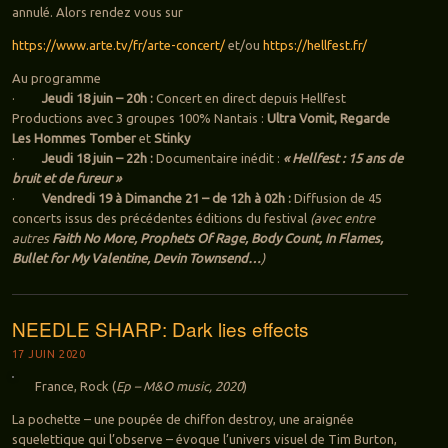
annulé. Alors rendez vous sur
https://www.arte.tv/fr/arte-concert/
et/ou
https://hellfest.fr/
Au programme
·
Jeudi 18 juin – 20h :
Concert en direct depuis Hellfest
Productions avec 3 groupes 100% Nantais :
Ultra Vomit, Regarde
Les Hommes Tomber
et
Stinky
·
Jeudi 18 juin – 22h :
Documentaire inédit :
« Hellfest : 15 ans de
bruit et de fureur »
·
Vendredi 19 à Dimanche 21 – de 12h à 02h :
Diffusion de 45
concerts issus des précédentes éditions du festival
(avec entre
autres
Faith No More, Prophets Of Rage, Body Count, In Flames,
Bullet for My Valentine, Devin Townsend…
)
NEEDLE SHARP: Dark lies effects
17 JUIN 2020
France, Rock (
Ep – M&O music, 2020
)
La pochette – une poupée de chiffon destroy, une araignée
squelettique qui l’observe – évoque l’univers visuel de Tim Burton,