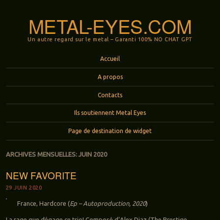
METAL-EYES.COM
Un autre regard sur le metal – Garanti 100% NO CHAT GPT
Menu
Aller au contenu principal
Accueil
A propos
Contacts
Ils soutiennent Metal Eyes
Page de destination de widget
ARCHIVES MENSUELLES:
JUIN 2020
NEW FAVORITE
29 JUIN 2020
France, Hardcore (
Ep – Autoproduction, 2020
)
La rage que dégage ce trio! Composé d’Alex Diaz (The Prestige,