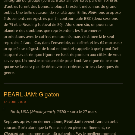
l’intégrale du groupe (consacré aux années 80 et paru en 2018) et
d’autres furent des bonus, la plupart restent méconnus du grand
public. Une belle occasion de se rattraper. Enfin,
Raw
nous propose
3 documents enregistrés par l’incontournable BBC (deux sessions
de 79 et le Reading festival de 80). Alors bien sûr, on pourra se
plaindre des doublons que représentent les 3 premières
productions avec le coffret mentionné, mais c’est bien là le seul
reproche à faire. Car, dans l’ensemble, ce coffret et les 64 morceaux
proposés se déguste de bout en bout et rappelle à quel point Def
Leppard avait de quoi figurer en haut du podium aux côtés de vous
savez qui. Un must incontournable pour tout fan digne de ce nom
qui ne se lassera pas de découvrir et redécouvrir ces classiques du
genre.
PEARL JAM: Gigaton
12 JUIN 2020
Rock, USA (
Monkeyrench, 2020
) – sorti le 27 mars.
Sept ans après son dernier album,
Pearl Jam
revient faire un petit
coucou. Sorti alors que la France est en plein confinement, ce
Gigaton
aura, comme nous, dû patienter. Pas le meilleur moment