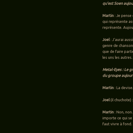
qu’est Soen aujour
Martin
: Je pense
qui représente ass
représente. Aujou
Joel
: J’aurai aus
genre de chanson 
que de faire part
les uns les autres.
Metal-Eyes : Le g
du groupe aujourd
Martin
: La devise
Joel
(il chuchote)
Martin
: Non, non…
importe ce qui se 
faut vivre à fon