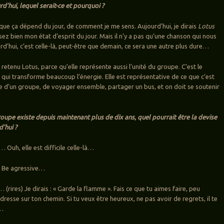
d’hui, lequel serait-ce et pourquoi ?
 que ça dépend du jour, de comment je me sens. Aujourd’hui, je dirais
Lotus
ez bien mon état d’esprit du jour. Mais il n’y a pas qu’une chanson qui nous
rd’hui, c’est celle-là, peut-être que demain, ce sera une autre plus dure…
si retenu Lotus, parce qu’elle représente aussi l’unité du groupe. C’est le
qui transforme beaucoup l’énergie. Elle est représentative de ce que c’est
ie d’un groupe, de voyager ensemble, partager un bus, et on doit se soutenir
roupe existe depuis maintenant plus de dix ans, quel pourrait être la devise
’hui ?
… Ouh, elle est difficile celle-là…
 : Be agressive…
 (rires) Je dirais : « Garde la flamme ». Fais ce que tu aimes faire, peu
dresse sur ton chemin. Si tu veux être heureux, ne pas avoir de regrets, il te
d…