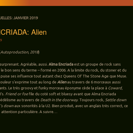
UELLES:
JANVIER 2019
CRIADA: Alien
19
(
Autoproduction, 2018
)
 surprenant. Agréable, aussi.
Alma Encriada
est un groupe de rock sans
 le bon sens du terme – formé en 2006. A la limite du rock, du stoner et du
 puise ses influence tout autant chez Queens Of The Stone Age que Muse.
couleur s’exprime tout au long de
Alien
au travers de 6 morceaux aussi
ants. Le très groovy et funky morceau éponyme cède la place à
Coward,
0’s.
Friend or foe
file du coté soft et bluesy avant que Alma Encriada
hédélisme au travers de
Death in the doorway
. Toujours rock,
Settle down
’s down
aux sonorités à la U2. Bien produit, avec un anglais très correct, ce
 attention particulière. A suivre…