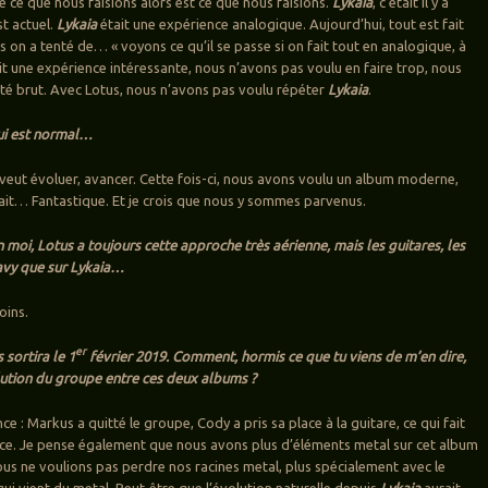
e ce que nous faisions alors est ce que nous faisions.
Lykaia
, c’était il y a
st actuel.
Lykaia
était une expérience analogique. Aujourd’hui, tout est fait
s on a tenté de… « voyons ce qu’il se passe si on fait tout en analogique, à
ait une expérience intéressante, nous n’avons pas voulu en faire trop, nous
té brut. Avec Lotus, nous n’avons pas voulu répéter
Lykaia
.
qui est normal…
 veut évoluer, avancer. Cette fois-ci, nous avons voulu un album moderne,
rait… Fantastique. Et je crois que nous y sommes parvenus.
 moi, Lotus a toujours cette approche très aérienne, mais les guitares, les
eavy que sur Lykaia…
joins.
er
 sortira le 1
février 2019. Comment, hormis ce que tu viens de m’en dire,
olution du groupe entre ces deux albums ?
dence : Markus a quitté le groupe, Cody a pris sa place à la guitare, ce qui fait
nce. Je pense également que nous avons plus d’éléments metal sur cet album
ous ne voulions pas perdre nos racines metal, plus spécialement avec le
qui vient du metal. Peut-être que l’évolution naturelle depuis
Lykaia
aurait