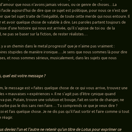
s d’amour que nous n’avons jamais vécues, ou ce genre de choses…La
si facile aujourd’hui de dire que ce sujet est politique, pour nous ce n’est que
r que tel sujet traite de l’inégalité, de toute cette merde qui nous entoure. Il
r et avoir quelque chose de valable à dire. Les paroles partent toujours de
gisse d’une histoire qui nous est arrivée, qu’il s’agisse de toi ou de la
ne pas se baser sur la fiction, de rester réalistes…
’il y a un chemin dans le metal progressif que je n’aime pas vraiment :
oires stupides de manière ironique… Je sens que nous sommes là pour dire
ses, et nous sommes sérieux, musicalement, dans les sujets que nous
s, quel est votre message ?
um, le message est « faites quelque chose de ce qui vous arrive, trouvez une
es « mauvaises » expériences ». Il ne s’agit pas d’être cynique quand
va pas. Putain, trouve une solution et bouge, fait en sorte de changer, ne
ourbe pas le dos sans rien faire… Tu comprends ce que je veux dire ?
i et fais quelque chose. Je ne dis pas qu’il faut sortir et faire comme si tout
e réagir.
us deviez l’un et l’autre ne retenir qu’un titre de Lotus pour exprimer ce