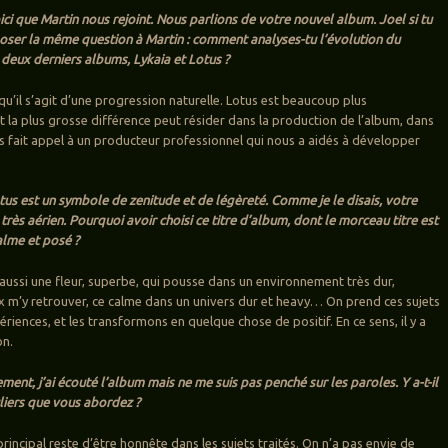
ici que Martin nous rejoint. Nous parlions de votre nouvel album. Joel si tu
poser la même question à Martin : comment analyses-tu l’évolution du
deux derniers albums, Lykaia et Lotus ?
 qu’il s’agit d’une progression naturelle. Lotus est beaucoup plus
t la plus grosse différence peut résider dans la production de l’album, dans
s fait appel à un producteur professionnel qui nous a aidés à développer
otus est un symbole de zenitude et de légèreté. Comme je le disais, votre
rès aérien. Pourquoi avoir choisi ce titre d’album, dont le morceau titre est
alme et posé ?
t aussi une fleur, superbe, qui pousse dans un environnement très dur,
x m’y retrouver, ce calme dans un univers dur et heavy… On prend ces sujets
iences, et les transformons en quelque chose de positif. En ce sens, il y a
on.
ment, j’ai écouté l’album mais ne me suis pas penché sur les paroles. Y a-t-il
uliers que vous abordez ?
rincipal reste d’être honnête dans les sujets traités. On n’a pas envie de