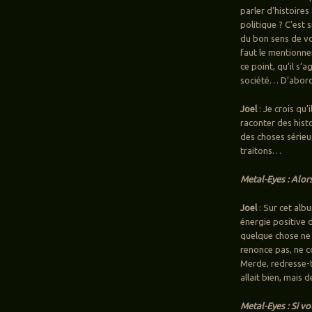
parler d’histoire
politique ? C’est 
du bon sens de voi
faut le mentionne
ce point, qu’il s’a
société… D’abord, 
Joel
: Je crois qu
raconter des hist
des choses sérieu
traitons…
Metal-Eyes : Alor
Joel
: Sur cet alb
énergie positive d
quelque chose ne 
renonce pas, ne c
Merde, redresse-to
allait bien, mais d
Metal-Eyes : Si vo