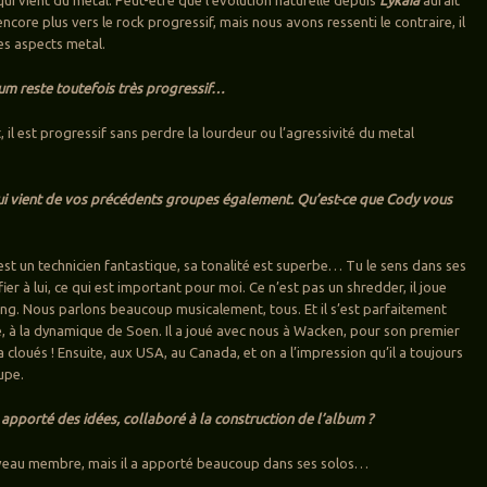
encore plus vers le rock progressif, mais nous avons ressenti le contraire, il
les aspects metal.
bum reste toutefois très progressif…
 il est progressif sans perdre la lourdeur ou l’agressivité du metal
ui vient de vos précédents groupes également. Qu’est-ce que Cody vous
 est un technicien fantastique, sa tonalité est superbe… Tu le sens dans ses
fier à lui, ce qui est important pour moi. Ce n’est pas un shredder, il joue
ng. Nous parlons beaucoup musicalement, tous. Et il s’est parfaitement
, à la dynamique de Soen. Il a joué avec nous à Wacken, pour son premier
 cloués ! Ensuite, aux USA, au Canada, et on a l’impression qu’il a toujours
upe.
l apporté des idées, collaboré à la construction de l’album ?
nouveau membre, mais il a apporté beaucoup dans ses solos…