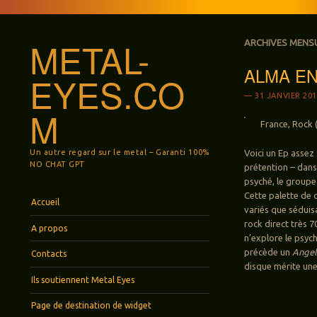
METAL-
ARCHIVES MENS
ALMA EN
EYES.CO
31 JANVIER 20
M
France, Rock 
Un autre regard sur le metal – Garanti 100%
Voici un Ep assez
NO CHAT GPT
prétention – dans
psyché, le groupe
Cette palette de 
Menu
Aller au contenu principal
Accueil
variés que séduis
rock direct très 7
A propos
n’explore le psyc
précède un
Angel
Contacts
disque mérite une
Ils soutiennent Metal Eyes
Page de destination de widget