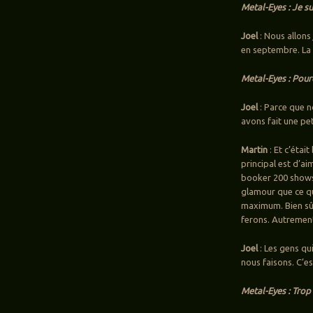
Metal-Eyes : Je s
Joel
: Nous allons
en septembre. La 
Metal-Eyes : Pourq
Joel
: Parce que n
avons fait une pet
Martin
: Et c’étai
principal est d’a
booker 200 shows d
glamour que ce qu
maximum. Bien sûr
ferons. Autrement
Joel
: Les gens q
nous faisons. C’es
Metal-Eyes : Trop