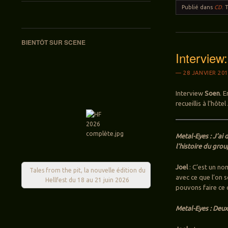
Publié dans
CD
.
BIENTÔT SUR SCENE
Intervie
28 JANVIER 20
Interview
Soen
. 
recueillis à l’hôt
Metal-Eyes : J’ai
l’histoire du gro
Joel
: C’est un no
Tales from the pit, la nouvelle édition du
avec ce que l’on s
Hellfest du 18 au 21 juin 2026
pouvons faire ce 
Metal-Eyes : Deux 