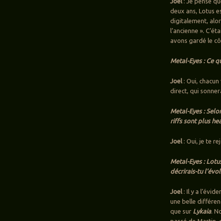
Joel
: Je pense qu
deux ans, Lotus e
digitalement, alor
l’ancienne ». C’ét
avons gardé le cô
Metal-Eyes : Ce 
Joel
: Oui, chacun
direct, qui sonne
Metal-Eyes : Selon
riffs sont plus h
Joel
: Oui, je te re
Metal-Eyes : Lotus
décrirais-tu l’év
Joel
: Il y a l’évi
une belle différe
que sur
Lykaia
. N
passé de Martin, 