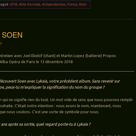
Tagué
2018
,
Alma Encriada
,
AUtoproduction
,
France
,
Rock
.
w: SOEN
19
Entretien avec Joel Ekelöf (chant) et Martin Lopez (batterie) Propos
el Alba Opéra de Paris le 13 décembre 2018
 découvert Soen avec Lykaia, votre précédent album. Sans revenir sur
upe, peux-tu m’expliquer la signification du nom du groupe ?
m qui ne signifie rien du tout. Un mot vide de sens que nous pouvons remplir
ouhaite. C’était notre intention : nous avons le nom, maintenant, nous
que nous voulons. C’est une sorte de symbole pour nous.
ans après sa sortie, quel regard porte-tu à Lykaia ?