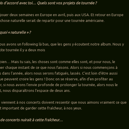
uis d’accord avec toi… Quels sont vos projets de tournée ?
 jouer deux semaines en Europe en avril, puis aux USA. Et retour en Europe
chose naturelle serait de repartir pour une tournée américaine.
uoi « naturelle » ?
ous avons un following là bas, que les gens y écoutent notre album. Nous y
ite tournée il y a deux mois
t bien… Mais tu sais, les choses sont comme elles sont, et pour nous, le
imer chaque instant de ce que nous faisons. Alors si nous commençons à
ans l’année, alors nous serons fatigués, lassés. C’est loin d’être aussi
e peuvent croire les gens ! Donc on se réserve, afin d’en profiter au
, si nous avons l’envie profonde de prolonger la tournée, alors nous le
, nous disparaîtrons l’espace de deux ans.
ui viennent à nos concerts doivent ressentir que nous aimons vraiment ce que
t important de garder cette fraîcheur, à nos yeux.
 de concerts nuirait à cette fraîcheur…