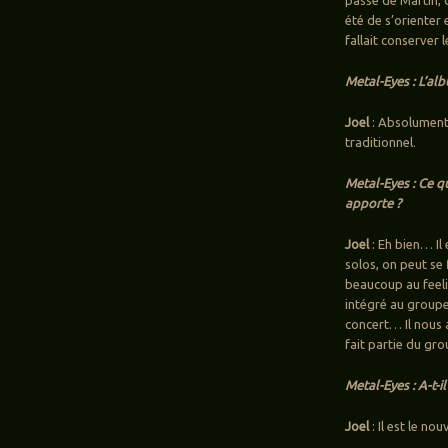
été de s’orienter 
fallait conserver 
Metal-Eyes : L’al
Joel
: Absolument,
traditionnel.
Metal-Eyes : Ce q
apporte ?
Joel
: Eh bien… Il
solos, on peut se 
beaucoup au feeli
intégré au groupe
concert… Il nous a
fait partie du gro
Metal-Eyes : A-t-i
Joel
: Il est le 