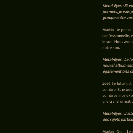
Metal-Eyes : Et vo
permets, je vais 
groupe entre vos 
Martin
: Je pense
professionnelle, e
le son. Nous avon
notre son.
Metal-Eyes : Le l
nouvel album est t
également très c
Joel
: Le lotus es
sombre. Et je peu
sombres, nos expér
une transformati
Metal-Eyes : Juste
des sujets partic
Martin
: Oui… Le p