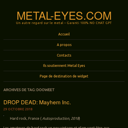
METAL-EYES.COM
Un autre regard sur le metal – Garanti 100% NO CHAT GPT
Menu
Aller au contenu principal
Accueil
A propos
Contacts
Ils soutiennent Metal Eyes
Page de destination de widget
ARCHIVES DE TAG:
DOOWEET
DROP DEAD: Mayhem Inc.
29 OCTOBRE 2018
Hard rock, France (
Autoproduction, 2018
)
Les amateurs de hard rock un peu vintage et glam vont être aux