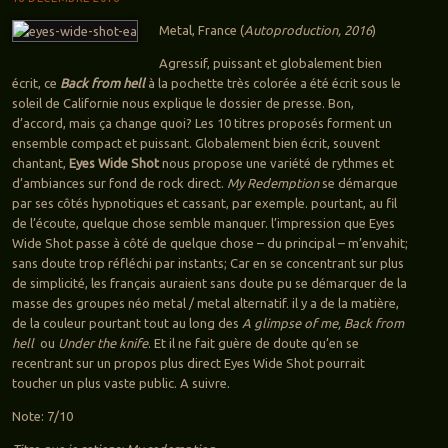
Metal, France (
Autoproduction, 2016
)
Agressif, puissant et globalement bien
écrit, ce
Back from hell
à la pochette très colorée a été écrit sous le
soleil de Californie nous explique le dossier de presse. Bon,
d’accord, mais ça change quoi? Les 10 titres proposés forment un
ensemble compact et puissant. Globalement bien écrit, souvent
chantant,
Eyes Wide Shot
nous propose une variété de rythmes et
d’ambiances sur fond de rock direct.
My Redemption
se démarque
par ses côtés hypnotiques et cassant, par exemple. pourtant, au fil
de l’écoute, quelque chose semble manquer. l’impression que Eyes
Wide Shot passe à côté de quelque chose – du principal – m’envahit;
sans doute trop réfléchi par instants; Car en se concentrant sur plus
de simplicité, les français auraient sans doute pu se démarquer de la
masse des groupes néo metal / metal alternatif. il y a de la matière,
de la couleur pourtant tout au long des
A glimpse of me, Back from
hell
ou
Under the knife
. Et il ne fait guère de doute qu’en se
recentrant sur un propos plus direct Eyes Wide Shot pourrait
toucher un plus vaste public. A suivre.
Note: 7/10