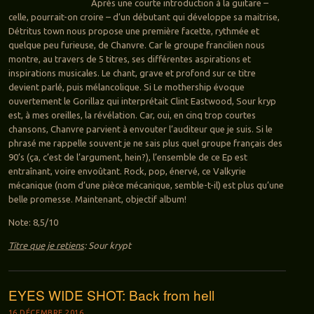
Après une courte introduction à la guitare –
celle, pourrait-on croire – d’un débutant qui développe sa maitrise,
Détritus town nous propose une première facette, rythmée et
quelque peu furieuse, de Chanvre. Car le groupe francilien nous
montre, au travers de 5 titres, ses différentes aspirations et
inspirations musicales. Le chant, grave et profond sur ce titre
devient parlé, puis mélancolique. Si Le mothership évoque
ouvertement le Gorillaz qui interprétait Clint Eastwood, Sour kryp
est, à mes oreilles, la révélation. Car, oui, en cinq trop courtes
chansons, Chanvre parvient à envouter l’auditeur que je suis. Si le
phrasé me rappelle souvent je ne sais plus quel groupe français des
90’s (ça, c’est de l’argument, hein?), l’ensemble de ce Ep est
entraînant, voire envoûtant. Rock, pop, énervé, ce Valkyrie
mécanique (nom d’une pièce mécanique, semble-t-il) est plus qu’une
belle promesse. Maintenant, objectif album!
Note: 8,5/10
Titre que je retiens
: Sour krypt
EYES WIDE SHOT: Back from hell
16 DÉCEMBRE 2016