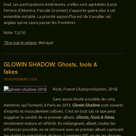
tout. Les participations extérieures, si elles sont agréables (Lucia
Ferrera d’Akentra, Pascale Gronnier) n’apporte guère plus à cet
ensemble instable. La priorité aujourd’hui est de travailler cet
anglais qui ne saura passer les frontières.
Note: 7,5/10
Titre que je retiens
: Betrayal
GLOWIN SHADOW: Ghosts, fools &
fakes
18 NOVEMBRE 2016
Rock, France (
Autoproduction, 2016
)
Sans aucun doute possible, les cinq
membres qui forment, à Paris en 2013,
Glowin Shadow
sont ouverts
d’esprits et musicalement cultivés. C’est en tout cas ce que peut
suggérer la variété de ce premier album,
Ghosts, fools & fakes
,
résolument mature et réfléchi. En mélangeant, alliant, toutes les
influences possible, on se retrouve avec un premier album captivant
(en réalité la compilation de leurs 2 premiers EP), un de ces disques