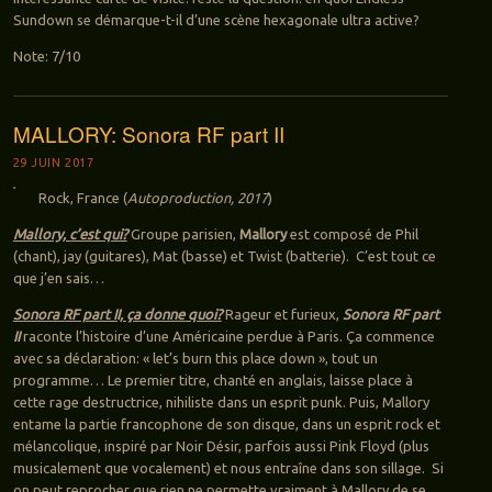
Sundown se démarque-t-il d’une scène hexagonale ultra active?
Note: 7/10
MALLORY: Sonora RF part II
29 JUIN 2017
Rock, France (
Autoproduction, 2017
)
Mallory, c’est qui?
Groupe parisien,
Mallory
est composé de Phil
(chant), jay (guitares), Mat (basse) et Twist (batterie). C’est tout ce
que j’en sais…
Sonora RF part II, ça donne quoi?
Rageur et furieux,
Sonora RF part
II
raconte l’histoire d’une Américaine perdue à Paris. Ça commence
avec sa déclaration: « let’s burn this place down », tout un
programme… Le premier titre, chanté en anglais, laisse place à
cette rage destructrice, nihiliste dans un esprit punk. Puis, Mallory
entame la partie francophone de son disque, dans un esprit rock et
mélancolique, inspiré par Noir Désir, parfois aussi Pink Floyd (plus
musicalement que vocalement) et nous entraîne dans son sillage. Si
on peut reprocher que rien ne permette vraiment à Mallory de se