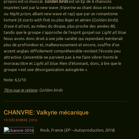
propos est ici musical.
Golden birds
est un Ep de 6 chansons
inspirées tant par la new wave
(Viperine
au chant doux et écorché,
ou
Night prism
, alliant new wave et rap) que par un romantisme
torturé (
It starts with fire
) ou plus léger et aérien (
Golden birds
).
Erase it all
est, au milieu du disque, plus proche des années 80,
tandis que le groupe s’approche de l’esprit gospel sur
Light all blue
.
Nous avons donc droit à une jolie variété qui cependant mériterait
plus de profondeur et, malheureusement et encore, souffre d’un
accent anglais difficilement compréhensible rendant l’écoute peu
attractive. L’ensemble ne parvient pas à me faire vibrer hormi le
morceau titre et
Light all blue
. Rien d’étonnant, donc, à lire que le
groupe « est une désorganisation autogérée ».
Note: 6,5/10
Titre que je retiens
: Golden birds
CHANVRE: Valkyrie mécanique
19 DÉCEMBRE 2016
Rock, France (
EP – Autoproduction, 2016
)