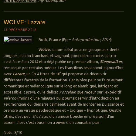
Titre que je retiens
: My redemption
WOLVE: Lazare
13 DÉCEMBRE 2016
Rock, France (Ep –
Autoproduction, 2016
)
Wolve,
le nom idéal pour un groupe aux dents
longues, au son tranchant et saignant, pourrait-on croire. Le trio
s’est formé en 2014 et a déjà publié un premier album,
Sleepwalker,
remarqué par certains médias. Les franciliens reviennent aujourd’hui
avec
Lazare,
un Ep 4 titres de 18′ qui propose de découvrir
différentes facettes de la formation. Car Wolve peut se faire autant
romantique et mélancolique sur le long et alambiqué, intrigant et
accessible,
Lazare,
ou le délicat
Porcelain
que rageur sur l’expéditif
Inferno
(moins d’une minute!) qui pourrait servir d’introduction au
Far,
morceau qui démarre calmeent avant de monter en puissance et
prendre un virage psychédélique et – logique – hypnotique. Quatre
titres, c’est peu. S’il s’agit d’un amuse bouche en prévision d’un
album, alors c’est réussi: on a envie d’en connaitre plus.
Note: 8/10