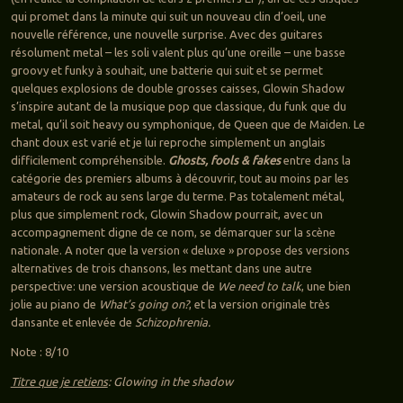
qui promet dans la minute qui suit un nouveau clin d’oeil, une
nouvelle référence, une nouvelle surprise. Avec des guitares
résolument metal – les soli valent plus qu’une oreille – une basse
groovy et funky à souhait, une batterie qui suit et se permet
quelques explosions de double grosses caisses, Glowin Shadow
s’inspire autant de la musique pop que classique, du funk que du
metal, qu’il soit heavy ou symphonique, de Queen que de Maiden. Le
chant doux est varié et je lui reproche simplement un anglais
difficilement compréhensible.
Ghosts, fools & fakes
entre dans la
catégorie des premiers albums à découvrir, tout au moins par les
amateurs de rock au sens large du terme. Pas totalement métal,
plus que simplement rock, Glowin Shadow pourrait, avec un
accompagnement digne de ce nom, se démarquer sur la scène
nationale. A noter que la version « deluxe » propose des versions
alternatives de trois chansons, les mettant dans une autre
perspective: une version acoustique de
We need to talk
, une bien
jolie au piano de
What’s going on?
, et la version originale très
dansante et enlevée de
Schizophrenia.
Note : 8/10
Titre que je retiens
: Glowing in the shadow