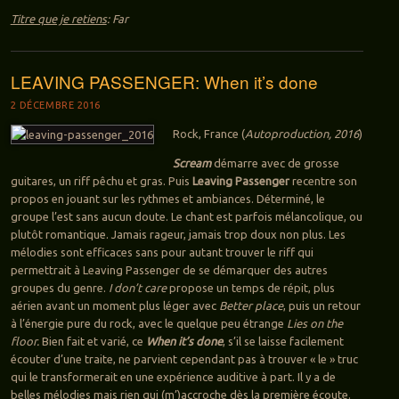
Titre que je retiens
: Far
LEAVING PASSENGER: When it’s done
2 DÉCEMBRE 2016
Rock, France (
Autoproduction, 2016
)
Scream
démarre avec de grosse
guitares, un riff pêchu et gras. Puis
Leaving Passenger
recentre son
propos en jouant sur les rythmes et ambiances. Déterminé, le
groupe l’est sans aucun doute. Le chant est parfois mélancolique, ou
plutôt romantique. Jamais rageur, jamais trop doux non plus. Les
mélodies sont efficaces sans pour autant trouver le riff qui
permettrait à Leaving Passenger de se démarquer des autres
groupes du genre.
I don’t care
propose un temps de répit, plus
aérien avant un moment plus léger avec
Better place
, puis un retour
à l’énergie pure du rock, avec le quelque peu étrange
Lies on the
floor.
Bien fait et varié, ce
When it’s done
, s’il se laisse facilement
écouter d’une traite, ne parvient cependant pas à trouver « le » truc
qui le transformerait en une expérience auditive à part. Il y a de
belles mélodies mais rien qui (m’)accroche dès la première écoute.