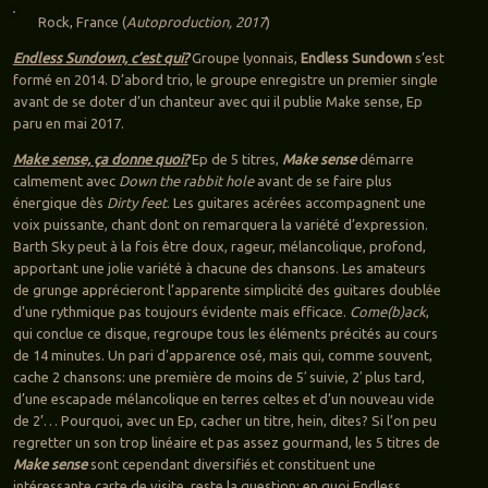
Rock, France (
Autoproduction, 2017
)
Endless Sundown, c’est qui?
Groupe lyonnais,
Endless Sundown
s’est
formé en 2014. D’abord trio, le groupe enregistre un premier single
avant de se doter d’un chanteur avec qui il publie Make sense, Ep
paru en mai 2017.
Make sense, ça donne quoi?
Ep de 5 titres,
Make sense
démarre
calmement avec
Down the rabbit hole
avant de se faire plus
énergique dès
Dirty feet
. Les guitares acérées accompagnent une
voix puissante, chant dont on remarquera la variété d’expression.
Barth Sky peut à la fois être doux, rageur, mélancolique, profond,
apportant une jolie variété à chacune des chansons. Les amateurs
de grunge apprécieront l’apparente simplicité des guitares doublée
d’une rythmique pas toujours évidente mais efficace.
Come(b)ack
,
qui conclue ce disque, regroupe tous les éléments précités au cours
de 14 minutes. Un pari d’apparence osé, mais qui, comme souvent,
cache 2 chansons: une première de moins de 5′ suivie, 2′ plus tard,
d’une escapade mélancolique en terres celtes et d’un nouveau vide
de 2’… Pourquoi, avec un Ep, cacher un titre, hein, dites? Si l’on peu
regretter un son trop linéaire et pas assez gourmand, les 5 titres de
Make sense
sont cependant diversifiés et constituent une
intéressante carte de visite. reste la question: en quoi Endless