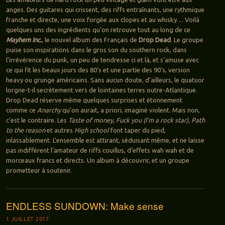
anges. Des guitares qui crissent, des riffs entraînants, une rythmique
franche et directe, une voix forgée aux clopes et au whisky… Voilà
quelques uns des ingrédients qu’on retrouve tout au long de ce
Mayhem Inc.
, le nouvel album des Français de
Drop Dead
. Le groupe
puise son inspirations dans le gros son du southern rock, dans
l’irrévérence du punk, un peu de tendresse ci et là, et s’amuse avec
ce qui fit les beaux jours des 80’s et une partie des 90’s, version
heavy ou grunge américains. Sans aucun doute, d’ailleurs, le quatuor
lorgne-t-il secrètement vers de lointaines terres outre-Atlantique.
Drop Dead réserve même quelques surprises et étonnement
comme ce
Anarchy
qu’on aurait, a priori, imaginé violent. Mais non,
c’est le contraire. Les
Taste of money, Fuck you (I’m a rock star), Path
to the reason
et autres
High school
font taper du pied,
inlassablement. L’ensemble est attirant, séduisant même, et ne laisse
pas indifférent l’amateur de riffs couillus, d’effets wah wah et de
morceaux francs et directs. Un album à découvrir, et un groupe
prometteur à soutenir.
ENDLESS SUNDOWN: Make sense
1 JUILLET 2017