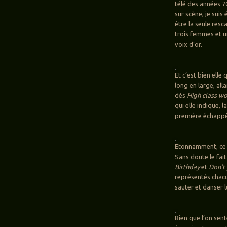
télé des années 7
sur scène, je suis
être la seule re
trois femmes et u
voix d’or.
Et c’est bien elle
long en large, all
dès
High class w
qui elle indique, 
première échappé
Etonnamment, ce 
Sans doute le fait
Birthday
et
Don’t 
représentés chacun
sauter et danser 
Bien que l’on sent