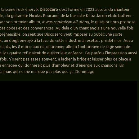
 la scène rock énervé,
Discozero
s’est formé en 2023 autour du chanteur
le, du guitariste Nicolas Foucaud, de la bassiste Katia Jacob et du batteur
Avec son premier album,
It was capitalism all along
, le quatuor nous propose
i des codes et des convenances. Au delà d’un chant anglais une nouvelle fois
préhensible, on sent que Discozero veut imposer au public une sorte
, un doigt envoyé à la face de cette industrie à recettes prédéfinies. Aussi
uants, les 8 morceaux de ce premier album font preuve de rage sinon de
 les quatre refusaient de quitter leur enfance. J’ai parfois l’impression aussi
rfois, n’osent pas assez souvent, à lâcher la bride et laisser plus de place à
e enragée qui donnerait plus d’ampleur et d’énergie aux chansons. Un
a mais qui ne me marque pas plus que ça. Dommage