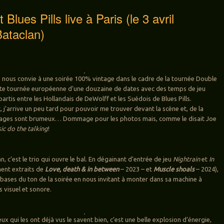
 Blues Pills live à Paris (le 3 avril
ataclan)
s nous convie à une soirée 100% vintage dans le cadre de la tournée Double
tite tournée européenne d’une douzaine de dates avec des temps de jeu
artis entre les Hollandais de DeWolff et les Suédois de Blues Pills.
j’arrive un peu tard pour pouvoir me trouver devant la scène et, de la
airages sont brumeux… Dommage pour les photos mais, comme le disait Joe
ic do the talking
!
an, c’est le trio qui ouvre le bal. En dégainant d’entrée de jeu
Nightrain
et
In
ent extraits de
Love, death & in between
– 2023 – et
Muscle shoals
– 2024),
 bases du ton de la soirée en nous invitant à monter dans sa machine à
 visuel et sonore.
eux qui les ont déjà vus le savent bien, c’est une belle explosion d’énergie,