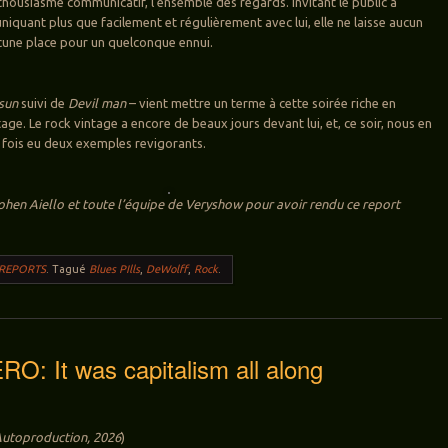
thousiasme communicatif, l’ensemble des regards. Invitant le public à
niquant plus que facilement et régulièrement avec lui, elle ne laisse aucun
cune place pour un quelconque ennui.
 sun
suivi de
Devil man
– vient mettre un terme à cette soirée riche en
age. Le rock vintage a encore de beaux jours devant lui, et, ce soir, nous en
 fois eu deux exemples revigorants.
ohen Aiello et toute l’équipe de Veryshow pour avoir rendu ce report
 REPORTS
.
Tagué
Blues PIlls
,
DeWolff
,
Rock
.
: It was capitalism all along
utoproduction, 2026
)