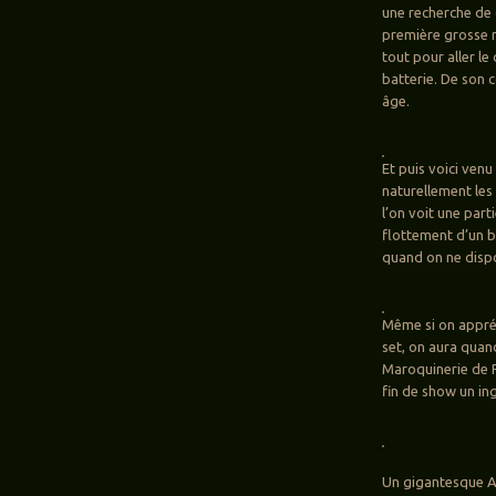
une recherche de c
première grosse mo
tout pour aller le
batterie. De son 
âge.
Et puis voici venu
naturellement les
l’on voit une part
flottement d’un b
quand on ne dispo
Même si on appréc
set, on aura quan
Maroquinerie de Pa
fin de show un in
Un gigantesque A 