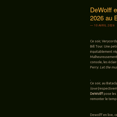
DeWolff et
2026 au B
10 AVRIL 2026
Ce soir, Verycord
Bill Tour. Une pe
équitablement rép
Malheureusement, 
console, les écl
Perry:
Let the mus
Ce soir, au Batacl
love
(respectivem
DeWolff
pose les
remonter le temps
Dewolff en live, c