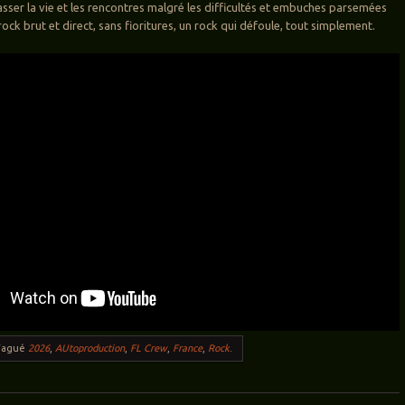
sser la vie et les rencontres malgré les difficultés et embuches parsemées
rock brut et direct, sans fioritures, un rock qui défoule, tout simplement.
Tagué
2026
,
AUtoproduction
,
FL Crew
,
France
,
Rock
.