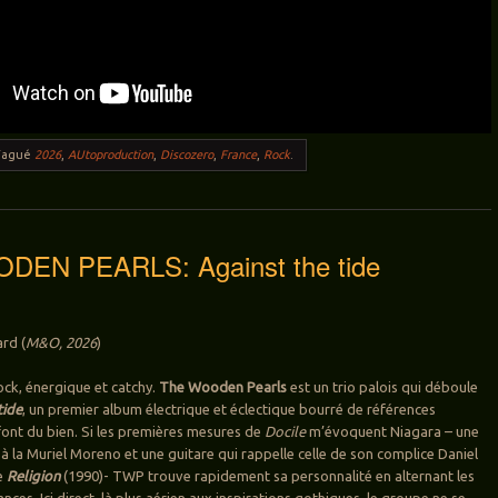
Tagué
2026
,
AUtoproduction
,
Discozero
,
France
,
Rock
.
EN PEARLS: Against the tide
rd (
M&O, 2026
)
 rock, énergique et catchy.
The Wooden Pearls
est un trio palois qui déboule
tide
, un premier album électrique et éclectique bourré de références
font du bien. Si les premières mesures de
Docile
m’évoquent Niagara – une
 à la Muriel Moreno et une guitare qui rappelle celle de son complice Daniel
e
Religion
(1990)- TWP trouve rapidement sa personnalité en alternant les