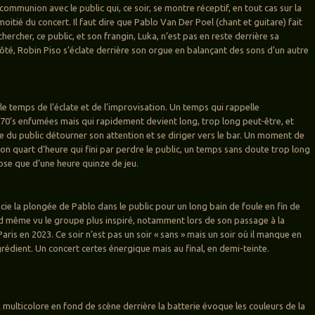
ommunion avec le public qui, ce soir, se montre réceptif, en tout cas sur la
itié du concert. Il faut dire que Pablo Van Der Poel (chant et guitare) fait
 chercher, ce public, et son frangin, Luka, n’est pas en reste derrière sa
côté, Robin Piso s’éclate derrière son orgue en balançant des sons d’un autre
 le temps de l’éclate et de l’improvisation. Un temps qui rappelle
 70’s enfumées mais qui rapidement devient long, trop long peut-être, et
ie du public détourner son attention et se diriger vers le bar. Un moment de
on quart d’heure qui fini par perdre le public, un temps sans doute trop long
se que d’une heure quinze de jeu.
ie la plongée de Pablo dans le public pour un long bain de foule en fin de
d même vu le groupe plus inspiré, notamment lors de son passage à la
ris en 2023. Ce soir n’est pas un soir « sans » mais un soir où il manque en
grédient. Un concert certes énergique mais au final, en demi-teinte.
multicolore en fond de scène derrière la batterie évoque les couleurs de la