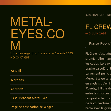
METAL-
ARCHIVES DE TA
FL CREW:
EYES.CO
3 JUIN 2026
M
France, Rock (
A
Un autre regard sur le metal – Garanti 100%
FL Crew
, c’est l’
NO CHAT GPT
premier album aut
les codes. Loïc e
crache sa colère.
Menu
Aller au contenu principal
Accueil
carrément punk, v
Murez à la guitare
A propos
en anglais qu’en 
Rose(s)
, Bill the
Contacts
entre les morceaux
Ils soutiennent Metal Eyes
remporter le prix
de la couverture 
Page de destination de widget
l’être avec la gr