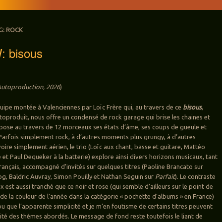
G:
ROCK
 bisous
utoproduction, 2026
)
équipe montée à Valenciennes par Loïc Frère qui, au travers de ce
bisous
,
oproduit, nous offre un condensé de rock garage qui brise les chaines et
xpose au travers de 12 morceaux ses états d’âme, ses coups de gueule et
 Parfois simplement rock, à d’autres moments plus grungy, à d’autres
oire simplement aérien, le trio (Loïc aux chant, basse et guitare, Mattéo
 et Paul Dequeker à la batterie) explore ainsi divers horizons musicaux, tant
français, accompagné d’invités sur quelques titres (Paoline Brancato sur
 dog, Baldric Auvray, Simon Pouilly et Nathan Seguin sur
Parfait
). Le contraste
 est aussi tranché que ce noir et rose (qui semble d’ailleurs sur le point de
 de la couleur de l’année dans la catégorie « pochette d’albums » en France)
ou que l’apparente simplicité et je m’en foutisme de certains titres peuvent
avité des thèmes abordés. Le message de fond reste toutefois le liant de