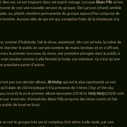
0. Ben oui, on est toujours dans cet esprit vintage. Lorsque
Blues Pills
arrive
 étonné de voir une nouvelle version du groupe. Elin Larsson (chant) semble
scapée, ou, plutôt, membre permanente du groupe aujourd’hui composé de
n homme. Aucune idée de qui est qui, exception faite de la chanteuse à la
 qui, comme d’habitude, fait le show, arpentant, dès son arrivée, la scène de
ant chercher le public en serrant nombre de mains tendues et en s’offrant,
oman
, le premier morceau du show, une première plongée dans le public à
la main tendue comme si elle fendait la foule, son intention. Ce n’est qu’une
e populaire parmi d’autres.
n’est pas son dernier album,
Birthday
, qui est le plus représenté ce soir.
 qu’il date de 2024 explique-t-il la présence de 3 titres (
Top of the sky,
you love i
t) là où le premier album éponyme (2014) et
Holy Moly
(2020) sont
 par 4 extraits. N’empêche, Blues Pills propose des titres courts et fait
le public de bout en bout.
e ce soir le groupe très uni et complice, Erin attire à elle seule, par son