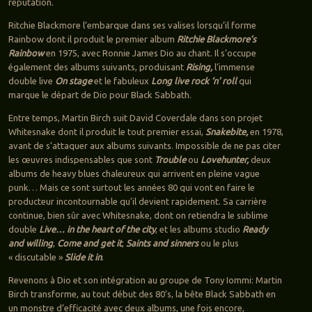
réputation.
Ritchie Blackmore l’embarque dans ses valises lorsqu’il forme
Rainbow dont il produit le premier album
Ritchie Blackmore’s
Rainbow
en 1975, avec Ronnie James Dio au chant. Il s’occupe
également des albums suivants, produisant
Rising,
l’immense
double live
On stage
et le fabuleux
Long live rock ‘n’ roll
qui
marque le départ de Dio pour Black Sabbath.
Entre temps, Martin Birch suit David Coverdale dans son projet
Whitesnake dont il produit le tout premier essai,
Snakebite,
en 1978,
avant de s’attaquer aux albums suivants. Impossible de ne pas citer
les œuvres indispensables que sont
Trouble
ou
Lovehunter,
deux
albums de heavy blues chaleureux qui arrivent en pleine vague
punk… Mais ce sont surtout les années 80 qui vont en faire le
producteur incontournable qu’il devient rapidement. Sa carrière
continue, bien sûr avec Whitesnake, dont on retiendra le sublime
double
Live… in the heart of the city
, et les albums studio
Ready
and willing
,
Come and get it
,
Saints and sinners
ou le plus
« discutable »
Slide it in
.
Revenons à Dio et son intégration au groupe de Tony Iommi: Martin
Birch transforme, au tout début des 80’s, la bête Black Sabbath en
un monstre d’efficacité avec deux albums, une fois encore,