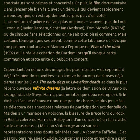
spectateurs sont calmes et concentrés. Et puis, le film documentaire.
Dans l’ensemble bien fait, avec un déroulé qui devient rapidement
chronologique, on est rapidement surpris par, d’un côté,
l’intervention régulière de fans plus ou moins – souvent pas du tout
– connus (Javier Bardem, Scott Ian (Anthrax), Tom Morello (RATM))
ou de simples fans sélectionnés on ne sait trop où ni comment. Mais
certains témoignages séduisent, comme cette Libanaise qui évoque
son premier contact avec Maiden à l’époque de
Fear of the dark
(1992) ou la réelle excitation de Bardem lorsqu’il évoque cette
communion et cette unité du public en concert.
Cependant, en dehors des images les plus récentes – et cependant
déjà très bien documentées – on trouve beaucoup de choses déjà
parues sur les DVD
The early days
et
Live after death
, et dans le plus
récent ouvrage
Infinite dreams
(la lettre de démission de Di’Anno ou
les agendas de Steve Harris, pour ne citer que deux exemples). Si le
die hard fan ne découvre donc que peu de choses, le plus jeune fan
se délectera des anecdotes relatées (la participation accidentelle de
Maiden à un mariage en Pologne, la blessure de Bruce lors du Rock
in Rio, la colère de Harris et Bailey lors d’un concert où un fan crache
sur les musiciens…) Mais on s’interroge aussi sur ces
représentations sans doute générées par l’IA (comme l’affiche…) et
pas toujours réussies d’Eddie, pourtant mascotte et membre à part