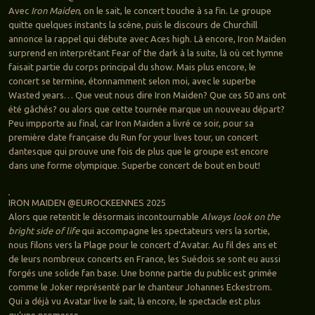
Avec
Iron Maiden
, on le sait, le concert touche à sa fin. Le groupe
quitte quelques instants la scène, puis le discours de Churchill
annonce la rappel qui débute avec Aces high. Là encore, Iron Maiden
surprend en interprétant Fear of the dark à la suite, là où cet hymne
faisait partie du corps principal du show. Mais plus encore, le
concert se termine, étonnamment selon moi, avec le superbe
Wasted years… Que veut nous dire Iron Maiden? Que ces 50 ans ont
été gâchés? ou alors que cette tournée marque un nouveau départ?
Peu impporte au final, car Iron Maiden a livré ce soir, pour sa
première date française du Run for your lives tour, un concert
dantesque qui prouve une fois de plus que le groupe est encore
dans une forme olympique. Superbe concert de bout en bout!
IRON MAIDEN @EUROCKEENNES 2025
Alors que retentit le désormais incontournable
Always look on the
bright side of life
qui accompagne les spectateurs vers la sortie,
nous filons vers la Plage pour le concert d’Avatar. Au fil des ans et
de leurs nombreux concerts en France, les Suédois se sont eu aussi
forgés une solide fan base. Une bonne partie du public est grimée
comme le Joker représenté par le chanteur Johannes Eckestrom.
Qui a déjà vu Avatar live le sait, là encore, le spectacle est plus