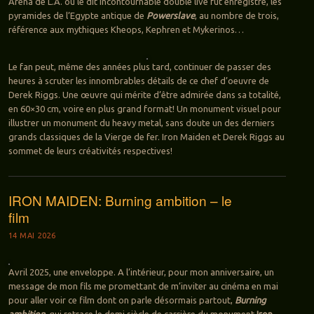
Arena de L.A. où le dit incontournable double live fut enregistré, les
pyramides de l’Egypte antique de
Powerslave
, au nombre de trois,
référence aux mythiques Kheops, Kephren et Mykerinos…
Le fan peut, même des années plus tard, continuer de passer des
heures à scruter les innombrables détails de ce chef d’oeuvre de
Derek Riggs. Une œuvre qui mérite d’être admirée dans sa totalité,
en 60×30 cm, voire en plus grand format! Un monument visuel pour
illustrer un monument du heavy metal, sans doute un des derniers
grands classiques de la Vierge de fer. Iron Maiden et Derek Riggs au
sommet de leurs créativités respectives!
IRON MAIDEN: Burning ambition – le
film
14 MAI 2026
Avril 2025, une enveloppe. A l’intérieur, pour mon anniversaire, un
message de mon fils me promettant de m’inviter au cinéma en mai
pour aller voir ce film dont on parle désormais partout,
Burning
ambition
, qui retrace le demi siècle de carrière du monument
Iron