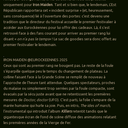
uniquement pour
Iron Maiden
. Tant et si bien que, le lendemain, L’Est
Républicain rapportera cet « incident surprise » (et, heureusement,
sans conséquence) lié à l’ouverture des portes: c’est devenu une
tradition que le directeur du festival accueille le premier festivalier à
accéder aux Eurockéennes pour lui offrir des cadeaux. Là, il s’est
retrouvé face à des fans courant pour arriver au premier rang lui
disant «
on n’a pas le temps
« ! Le sac de goodies sera donc offert au
premier festivalier le lendemain.
IRON MAIDEN @EUROCKEENNES 2025
Ceux qui sont au premier rang ne bougent pas. Le reste de la foule
s’éparpille quelque peu le temps du changement de plateau. La
colline faisant face à la Grande Scène se remplit de nouveau à
l’approche de l’heure tant attendue. Quelques spectateurs, proches
du malaise ou simplement trop serrées par la foule compacte, sont
évacués par la sécu juste avant que ne retentissent les premières
mesures de
Doctor, doctor
(UFO). C’est parti, la folie s’empare de la
marée humaine qui hurle sa joie. Puis, en intro,
The ides of march
,
l’instrumental qui introduit l’album
Killers
retentit tandis que le
gigantesque écran de fond de scène diffuse des animations relatant
les premières années de la Vierge de Fer.