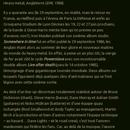
Heavy metal, Angleterre (
EMI, 1986
)
Il y a quarante ans (le 29 septembre, en réalité, mais le retour en
France, au Hellfest puis à l’Arena de Paris la Défense et enfin au
Groupama Stadium de Lyon Décines les 19, 22 et 27 juin prochains,
de la bande à Steve Harris mérite bien qu’on prenne un peu
d’avance, non?), Iron Maiden publiait son sixième album studio.
Somewhere in time
fut en effet publié le 29 septembre 1986, les
Anglais étant alors au sommet de leur gloire et nouveaux maitres
du monde du heavy metal. En effet, à peine un an plus tôt, la vierge
de fer avait clôt le cycle
Powerslave
avec son incontournable
double album
Live after death
(paru le 14 octobre 1985),
témoignage d’une gigantesque tournée mondiale. Deux albums sur
lesquels figuraient déjà quelques clins d’œil malicieux qui se font
légion avec cette sixième sortie.
Au delà d’un line-up désormais totalement stabilisé autour de Bruce
Dickinson (chant), Steve Harris (basse), Dave Murray et Adrian Smith
(guitares) et Nicko McBrain (batterie) et d’une équipe quasi
inchangée (Rod Smallwood et Andy Taylor au management, Martin
Birch à la production et bien d’autres notamment l’équipe technique
– au hasard… Dave Lights – et le road crew), c’est tout l’univers
maidennien qui fédère les fans. Car, au delà de la musique, l’œuvre