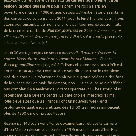
Maiden
, groupe que j’ai vu pour la première fois à Paris en
ouverture de Kiss en 1980 et que, depuis qu’il est en âge d’assister à
des concerts de ce genre, soit 2011 (pour le Final frontier tour), nous
allons voir ensemble au moins une fois par tournée, exception faite
de la première partie de
Run for your lives
en 2025. «
Je ne sais pas
s’il sera diffusé à Orléans mais, on ira à Paris s’il le faut!
» précise-t-
il. transmission familiale?
Jeudi 30 avril, je reçois un sms : «
mercredi 13 mai, tu réserves ta
soirée. Nous allons voir le documentaire sur Maiden
« . Chance,
Burning ambition
sera projeté à Orléans et le rendez-vous à 20h est
noté sur mon agenda. Dont acte. Le soir dit, direction le complexe
ciné de Saran ou je m’attends à voir tout le gratin orléanais des fans
de la Vierge de Fer. Mais finalement, non… La salle, ce soir, n’affiche
pas complet. Il y a environ deux cents spectateurs – beaucoup plus
cependant qu’à Orléans centre. La date choisie, mercredi 13 mai,
joue-t-elle alors que les Français ont un nouveau week-end
prolongé de quatre jours et que, dès 18h00, les médias annoncent
plus de 1200 km d’embouteillages?
Réalisé par Malcolm Venville, ce documentaire retrace la carrière
d’Iron Maiden depuis ses débuts en 1975 jusqu’à aujourd’hui. Peu
connu des fans de heavy metal, Venville, né à Birmingham, a étudié