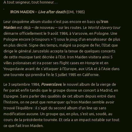
A tout seigneur, tout honneur…
IRON MAIDEN
–
Live after death
(EMI, 1985)
Leur cinquième album studio n’est pas encore en bacs qu’
Iron
Maiden
est déjà – de nouveau – sur les routes. Le
World slavery tour
démarre officiellement le 9 août 1984, à Varsovie, en Pologne. Une
Pologne encore (« toujours » ?) sous le joug d’un envahisseur de plus
en plus décrié. Signe des temps, malgré sa poigne de fer, l’Etat que
dirige le général Jaruzelski accepte la tenue de quelques concerts
de cette musique tant décriée à l’Est. Iron Maiden visitera ainsi 5
villes polonaises et ira poser ses flight cases en Hongrie et en
Yougoslavie avant de s’attaquer à l’Europe, aux USA et à l’Asie dans
une tournée qui prendra fin le 5 juillet 1985 en Californie.
Le 3 septembre 1984,
Powerslave
, le nouvel album de la vierge de
fer parait enfin tandis que le groupe donne un concert à Madrid, en
Espagne. Sans parler des qualités de cet album depuis entré dans
l’histoire, on ne peut que remarquer qu’Iron Maiden semble avoir
trouvé l’équilibre : il s’agit du second album d’un line up sans
modification aucune. Un groupe qui, en plus, s’est uni, soudé, au
cours de la précédente tournée. Et cela a un impact notable sur tout
ce que fait Iron Maiden.