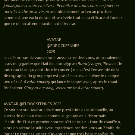
jamais joué ce morceau live… Peut-être devrions nous en jouer un
autre?
»
In the airwaves
, vraisemblablement prévu au prochain
album est une exclu du soir et se révèle tout aussi efficace et furieux
que ce qu’on attend maintenant d’Avatar.
AVATAR
@EUROCKEENNES
2025
Les désormais classiques sont aussi au rendez-vous, principalement
issus du gigantesque Hail the apocalypse (
Bloody angel, Tower
et le
morceau titre qui vient clore le concert) mais c’est l’ensemble de la
discographie du groupe qui est passée en revue, même le quelque
peu décalé
Avatar country
qui lance le rappel avec, après le chant
fédérateur
Glory to our king, Welcome to Avatar country
.
AVATAR @EUROCKEENNES 2025
Ce soir encore, Avatar a livré une prestation exceptionnelle, un
spectacle de haut niveau comme le groupe en a désormais
l’habitude. Et si ce premier concert n’était qu’un « tour de chauffe »,
alors on attend la suite avec impatience. rendez-vous au Zénith de
Paris? En tout cas, ce set d’Avatar est une très belle manière de