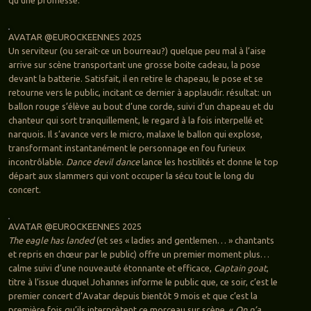
qu’une promesse.
AVATAR @EUROCKEENNES 2025
Un serviteur (ou serait-ce un bourreau?) quelque peu mal à l’aise
arrive sur scène transportant une grosse boite cadeau, la pose
devant la batterie. Satisfait, il en retire le chapeau, le pose et se
retourne vers le public, incitant ce dernier à applaudir. résultat: un
ballon rouge s’élève au bout d’une corde, suivi d’un chapeau et du
chanteur qui sort tranquillement, le regard à la fois interpellé et
narquois. Il s’avance vers le micro, malaxe le ballon qui explose,
transformant instantanément le personnage en fou furieux
incontrôlable.
Dance devil dance
lance les hostilités et donne le top
départ aux slammers qui vont occuper la sécu tout le long du
concert.
AVATAR @EUROCKEENNES 2025
The eagle has landed
(et ses « ladies and gentlemen… » chantants
et repris en chœur par le public) offre un premier moment plus…
calme suivi d’une nouveauté étonnante et efficace,
Captain goat
,
titre à l’issue duquel Johannes informe le public que, ce soir, c’est le
premier concert d’Avatar depuis bientôt 9 mois et que c’est la
première fois qu’ils interprètent ce morceau sur scène. «
On n’a