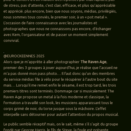
de stress, pas d’attente, c’est clair, efficace, et plus qu’appréciable
et apprécié. plus encore, bien que nous soyons, médias, privilégiés,
nous sommes tous conviés, le premier soir, à un « pot metal ».
L’occasion de faire connaissance avec les journalistes et
photographes que nous ne connaissons pas encore, d’échanger
avec Kem, l’organisateur et de passer un moment simplement
convivial.
@EUROCKEENNES 2025
Alors que je m’apprête à aller photographier
The Raven Age
,
premier des 3 groupes à jouer aujourd’hui, je réalise que l’accueil ne
m’a pas donné mon pass photo… Il faut donc qu’un des membres
du service médias file à vélo pour le récupérer à l’autre bout du site
mais… Lorsqu’il me remet enfin le sésame, il est trop tard, les trois
premiers titres sont terminés. Dommage car si musicalement The
Raven Age propose un metal à la fois moderne et classique, la
formation a travaillé son look, les musiciens apparaissant tous le
corps grimé de noir, du torse jusque sous la mâchoire. L’effet
interpelle sans détourner pour autant l’attention du propos musical.
Le public semble réceptif mais, on le sait, même s’il s’agit du groupe
fondé par George Harris, le fils de Steve, la foule est présente