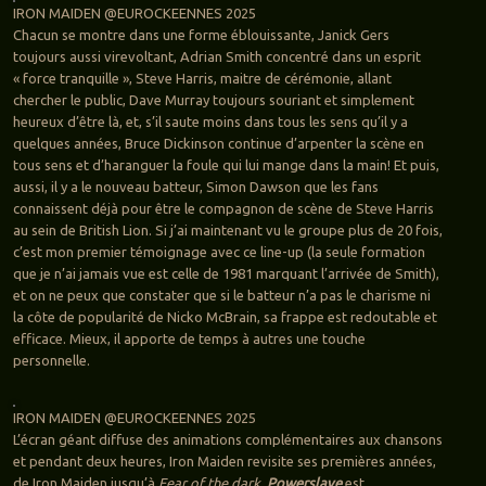
IRON MAIDEN @EUROCKEENNES 2025
Chacun se montre dans une forme éblouissante, Janick Gers
toujours aussi virevoltant, Adrian Smith concentré dans un esprit
« force tranquille », Steve Harris, maitre de cérémonie, allant
chercher le public, Dave Murray toujours souriant et simplement
heureux d’être là, et, s’il saute moins dans tous les sens qu’il y a
quelques années, Bruce Dickinson continue d’arpenter la scène en
tous sens et d’haranguer la foule qui lui mange dans la main! Et puis,
aussi, il y a le nouveau batteur, Simon Dawson que les fans
connaissent déjà pour être le compagnon de scène de Steve Harris
au sein de British Lion. Si j’ai maintenant vu le groupe plus de 20 fois,
c’est mon premier témoignage avec ce line-up (la seule formation
que je n’ai jamais vue est celle de 1981 marquant l’arrivée de Smith),
et on ne peux que constater que si le batteur n’a pas le charisme ni
la côte de popularité de Nicko McBrain, sa frappe est redoutable et
efficace. Mieux, il apporte de temps à autres une touche
personnelle.
IRON MAIDEN @EUROCKEENNES 2025
L’écran géant diffuse des animations complémentaires aux chansons
et pendant deux heures, Iron Maiden revisite ses premières années,
de Iron Maiden jusqu’à
Fear of the dark
.
Powerslave
est