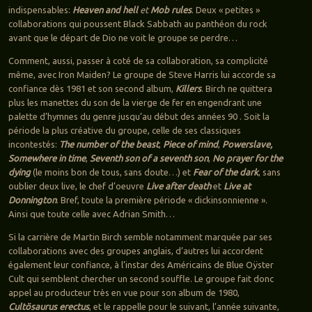
indispensables:
Heaven and hell
e
t
Mob rules
. Deux « petites »
collaborations qui poussent Black Sabbath au panthéon du rock
avant que le départ de Dio ne voit le groupe se perdre…
Comment, aussi, passer à coté de sa collaboration, sa complicité
même, avec Iron Maiden? Le groupe de Steve Harris lui accorde sa
confiance dès 1981 et son second album,
Killers
. Birch ne quittera
plus les manettes du son de la vierge de fer en engendrant une
palette d’hymnes du genre jusqu’au début des années 90 . Soit la
période la plus créative du groupe, celle de ses classiques
incontestés:
The number of the beast
,
Piece of mind
,
Powerslave,
Somewhere in time
,
Seventh son of a seventh son
,
No prayer for the
dying
(le moins bon de tous, sans doute…) et
Fear of the dark
, sans
oublier deux live, le chef d’oeuvre
Live after death
et
Live at
Donnington
. Bref, toute la première période « dickinsonnienne ».
Ainsi que toute celle avec Adrian Smith…
Si la carrière de Martin Birch semble notamment marquée par ses
collaborations avec des groupes anglais, d’autres lui accordent
également leur confiance, à l’instar des Américains de Blue Oÿster
Cult qui semblent chercher un second souffle. Le groupe fait donc
appel au producteur très en vue pour son album de 1980,
Cultösaurus erectus
, et le rappelle pour le suivant, l’année suivante,