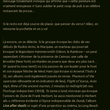
message totalement ironique qui affirme que « cette peinture est
vraiment ennuyeuse »! Sans oublier le petit coup de pub à un célèbre
restaurant de pizzas…
Si le recto est déjà source de plaisir, que penser du verso? Allez, on
retourne la pochette et on y va!
Là encore, on se délecte. Si le groupe évoque les clubs de ses
débuts (le Ruskin Arms, le Marquee, un marteau qui pourrait
évoquer le légendaire Hammersmith Odeon, le Rainbow – on peut
cependant s’étonner de la présence de L’amour, une salle de
Brooklin (New York) où Maiden ne jouera que deux ans plus tard…
SF quand tu nous tient!) ou à la passion de son leader pour le foot
et son équipe fétiche de West Ham (qui écrase ici Arsenal 7 buts à
3!), ses albums sont également passés en revue.
Phantom of the
opera
(en silhouette et en indication de lieu),
Flight of Icarus, Aces
high, Rime of the ancient mariner, 2 minutes to midnight
(eh oui,
l’horloge indique bien 23h58),
To tame a land
, morceau qui évoque
l’univers de
Dune
de Frank Herbert, lui aussi mentionné (« Herbert
ails », référence évidente à l’épice indispensable de
Dune
), l’album
Live after death
, ici sujet d’une projection au cinéma, la Long Beach