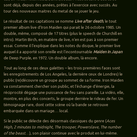
sont déjà, depuis des années, prêtes à l’exercice avec succès. Au
tour des nouveaux maitres du metal de se jouer le jeu.
Le résultat de ces captations se nomme
Live after death
, le tout
premier album live d’Iron Maiden qui parait le 26 octobre 1985. Un
double, même, composé de 17 titres (plus le speech de Churchill en
intro). Martin Birch, en matière de live, n’en est pas à son premier
essai. Comme il l’explique dans les notes du disque, le premier live
auquel il a apporté son oreille est l’incontournable
Maiden In Japan
de Deep Purple, en 1972. Un double album, là encore.
Tout au long de ces deux galettes – les trois premières faces sont
les enregistrements de Los Angeles, la dernière ceux de Londres) le
public (re)découvre un groupe au sommet de sa forme. Iron Maiden
va constamment chercher son public, et l’échange d’énergie, la
réciprocité dégage une puissance de feu sans pareille. La vidéo, elle,
montre, en plus des concerts, le groupe derrière le rideau de fer. Un
témoignage rare, dont cette scène où la bande se retrouve
embarquée dans un mariage… local.
Si le public se délecte des désormais classiques du genre (
Aces
High, 2 minutes to midnight, The trooper, Powerslave, The number
of the beast
…), son plaisir continue avec le produit en lui-même.