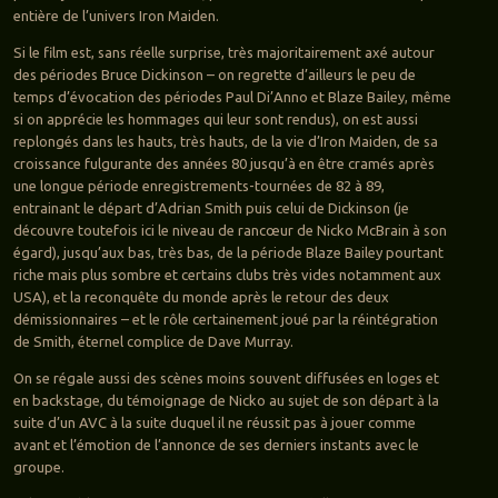
entière de l’univers Iron Maiden.
Si le film est, sans réelle surprise, très majoritairement axé autour
des périodes Bruce Dickinson – on regrette d’ailleurs le peu de
temps d’évocation des périodes Paul Di’Anno et Blaze Bailey, même
si on apprécie les hommages qui leur sont rendus), on est aussi
replongés dans les hauts, très hauts, de la vie d’Iron Maiden, de sa
croissance fulgurante des années 80 jusqu’à en être cramés après
une longue période enregistrements-tournées de 82 à 89,
entrainant le départ d’Adrian Smith puis celui de Dickinson (je
découvre toutefois ici le niveau de rancœur de Nicko McBrain à son
égard), jusqu’aux bas, très bas, de la période Blaze Bailey pourtant
riche mais plus sombre et certains clubs très vides notamment aux
USA), et la reconquête du monde après le retour des deux
démissionnaires – et le rôle certainement joué par la réintégration
de Smith, éternel complice de Dave Murray.
On se régale aussi des scènes moins souvent diffusées en loges et
en backstage, du témoignage de Nicko au sujet de son départ à la
suite d’un AVC à la suite duquel il ne réussit pas à jouer comme
avant et l’émotion de l’annonce de ses derniers instants avec le
groupe.