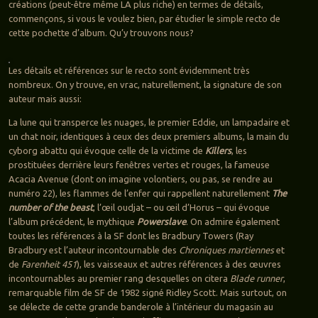
créations (peut-être même LA plus riche) en termes de détails,
commençons, si vous le voulez bien, par étudier le simple recto de
cette pochette d’album. Qu’y trouvons nous?
Les détails et références sur le recto sont évidemment très
nombreux. On y trouve, en vrac, naturellement, la signature de son
auteur mais aussi:
La lune qui transperce les nuages, le premier Eddie, un lampadaire et
un chat noir, identiques à ceux des deux premiers albums, la main du
cyborg abattu qui évoque celle de la victime de
Killers
, les
prostituées derrière leurs fenêtres vertes et rouges, la fameuse
Acacia Avenue (dont on imagine volontiers, ou pas, se rendre au
numéro 22), les flammes de l’enfer qui rappellent naturellement
The
number of the beast
, l’œil oudjat – ou œil d’Horus – qui évoque
l’album précédent, le mythique
Powerslave
. On admire également
toutes les références à la SF dont les Bradbury Towers (Ray
Bradbury est l’auteur incontournable des
Chroniques martiennes
et
de
Farenheit 451
), les vaisseaux et autres références à des œuvres
incontournables au premier rang desquelles on citera
Blade runner
,
remarquable film de SF de 1982 signé Ridley Scott. Mais surtout, on
se délecte de cette grande banderole à l’intérieur du magasin au