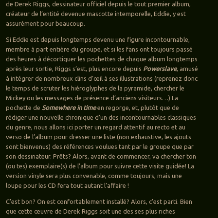
de Derek Riggs, dessinateur officiel depuis le tout premier album,
créateur de l’entité devenue mascotte intemporelle, Eddie, y est
assurément pour beaucoup.
Si Eddie est depuis longtemps devenu une figure incontournable,
membre à part entière du groupe, et si les fans ont toujours passé
des heures à décortiquer les pochettes de chaque album longtemps
après leur sortie, Riggs s’est, plus encore depuis
Powerslave
, amusé
à intégrer de nombreux clins d’œil à ses illustrations (reprenez donc
le temps de scruter les hiéroglyphes de la pyramide, chercher le
Mickey ou les messages de présence d’anciens visiteurs…) La
pochette de
Somewhere in time
en regorge, et, plutôt que de
rédiger une nouvelle chronique d’un des incontournables classiques
du genre, nous allons ici porter un regard attentif au recto et au
verso de l’album pour dresser une liste (non exhaustive, les ajouts
sont bienvenus) des références voulues tant par le groupe que par
son dessinateur. Prêts? Alors, avant de commencer, va chercher ton
(ou tes) exemplaire(s) de l’album pour suivre cette visite guidée! La
version vinyle sera plus convenable, comme toujours, mais une
loupe pour les CD fera tout autant l’affaire !
C’est bon? On est confortablement installé? Alors, c’est parti. Bien
que cette œuvre de Derek Riggs soit une des ses plus riches