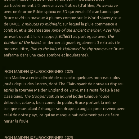
particulièrement à l’honneur avec 4 titres (d’affilée,
Powerslave
avec un énorme Eddie sphinx en 3D qui envahi l’écran tandis que
Bruce revêt un masque à plumes comme sur le World slavery tour
de 84/85,
2 minutes to midnight
, sur lequel la pluie commence à
tomber, et le gigantesque
Rime of the ancient mariner
,
Aces high
arrivant quant à lui en rappel).
Killers
fait part égale avec
The
number of the beast
, ce dernier alignant également 3 extraits ( le
morceau titre,
Run to the hills
et
Hallowed be thy name
avec Bruce
enfermé dans une cage sombre et inquiétante).
IRON MAIDEN @EUROCKEENNES 2025
Iron Maiden a certes décidé de ressortir quelques morceaux plus
joués depuis des lustres, dont The Clairvoyant de nouveau disparu
après la tournée Maiden England de 2014, mais reste fidèle à ses
classiques.
The trooper
voit un nouvel Eddie tunique rouge
débouler, celui-ci, bien connu du public, Bruce portant la même
tunique mais allant échanger son drapeau anglais pour revenir avec
celui de notre pays, ce qui ne manque naturellement pas de faire
hurler la foule.
IRON MAIDEN @EUROCKEENNES 2025