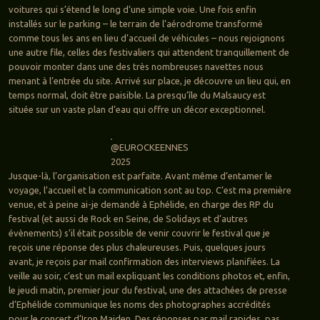
voitures qui s’étend le long d’une simple voie. Une fois enfin
installés sur le parking – le terrain de l’aérodrome transformé
comme tous les ans en lieu d’accueil de véhicules – nous rejoignons
une autre file, celles des festivaliers qui attendent tranquillement de
pouvoir monter dans une des très nombreuses navettes nous
menant à l’entrée du site. Arrivé sur place, je découvre un lieu qui, en
temps normal, doit être paisible. La presqu’île du Malsaucy est
située sur un vaste plan d’eau qui offre un décor exceptionnel.
@EUROCKEENNES
2025
Jusque-là, l’organisation est parfaite. Avant même d’entamer le
voyage, l’accueil et la communication sont au top. C’est ma première
venue, et à peine ai-je demandé à Ephélide, en charge des RP du
festival (et aussi de Rock en Seine, de Solidays et d’autres
évènements) s’il était possible de venir couvrir le festival que je
reçois une réponse des plus chaleureuses. Puis, quelques jours
avant, je reçois par mail confirmation des interviews planifiées. La
veille au soir, c’est un mail expliquant les conditions photos et, enfin,
le jeudi matin, premier jour du festival, une des attachées de presse
d’Ephélide communique les noms des photographes accrédités
pour le concert d’Iron Maiden. Des réponses par mail rapides, pas