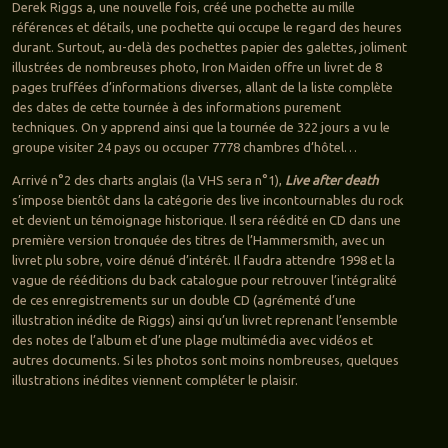
Derek Riggs a, une nouvelle fois, créé une pochette au mille
références et détails, une pochette qui occupe le regard des heures
durant. Surtout, au-delà des pochettes papier des galettes, joliment
illustrées de nombreuses photo, Iron Maiden offre un livret de 8
pages truffées d’informations diverses, allant de la liste complète
des dates de cette tournée à des informations purement
techniques. On y apprend ainsi que la tournée de 322 jours a vu le
groupe visiter 24 pays ou occuper 7778 chambres d’hôtel…
Arrivé n°2 des charts anglais (la VHS sera n°1),
Live after death
s’impose bientôt dans la catégorie des live incontournables du rock
et devient un témoignage historique. Il sera réédité en CD dans une
première version tronquée des titres de l’Hammersmith, avec un
livret plu sobre, voire dénué d’intérêt. Il faudra attendre 1998 et la
vague de rééditions du back catalogue pour retrouver l’intégralité
de ces enregistrements sur un double CD (agrémenté d’une
illustration inédite de Riggs) ainsi qu’un livret reprenant l’ensemble
des notes de l’album et d’une plage multimédia avec vidéos et
autres documents. Si les photos sont moins nombreuses, quelques
illustrations inédites viennent compléter le plaisir.