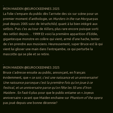
IRON MAIDEN @EUROCKEENNES 2025
La folie s’empare du public dès l’arrivée des six sur scène pour un
premier moment d’anthologie, un
Murders in the rue Morgue
pas
joué depuis 2005 suivi de
Wrathchild
, quant à lui bien intégré aux
setlists. Puis c’es au tour de
Killers
, plus rare encore puisque sorti
des setlist depuis… 1999! Et voici la première apparition d’Eddie,
gigantesque monstre en colère qui vient, armé d’une hache, tenter
de s’en prendre aux musiciens. Heureusement, super Bruce est là qui
vient lui glisser une main dans l’entrejambe, ce qui perturbe la
mascotte qui se plie et se retire.
IRON MAIDEN @EUROCKEENNES 2025
Bruce s’adresse ensuite au public, annonçant, en français
évidemment, que «
ce soir, c’est une naissance et un anniversaire!
Une naissance parceque c’est la première fois qu’on joue à ce
festival, et un anniversaire parce qu’on fête les 50 ans d’Iron
Maiden
« . En faut-il plus pour que le public entame un « Joyeux
anniversaire » avant que Maiden enchaine sur
Phantom of the opera
pas joué depuis une bonne décennie?