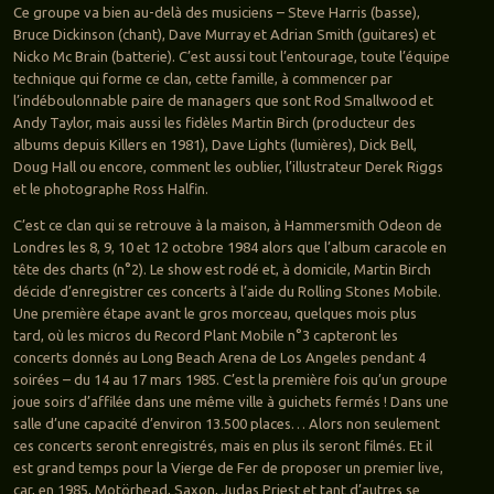
Ce groupe va bien au-delà des musiciens – Steve Harris (basse),
Bruce Dickinson (chant), Dave Murray et Adrian Smith (guitares) et
Nicko Mc Brain (batterie). C’est aussi tout l’entourage, toute l’équipe
technique qui forme ce clan, cette famille, à commencer par
l’indéboulonnable paire de managers que sont Rod Smallwood et
Andy Taylor, mais aussi les fidèles Martin Birch (producteur des
albums depuis Killers en 1981), Dave Lights (lumières), Dick Bell,
Doug Hall ou encore, comment les oublier, l’illustrateur Derek Riggs
et le photographe Ross Halfin.
C’est ce clan qui se retrouve à la maison, à Hammersmith Odeon de
Londres les 8, 9, 10 et 12 octobre 1984 alors que l’album caracole en
tête des charts (n°2). Le show est rodé et, à domicile, Martin Birch
décide d’enregistrer ces concerts à l’aide du Rolling Stones Mobile.
Une première étape avant le gros morceau, quelques mois plus
tard, où les micros du Record Plant Mobile n°3 capteront les
concerts donnés au Long Beach Arena de Los Angeles pendant 4
soirées – du 14 au 17 mars 1985. C’est la première fois qu’un groupe
joue soirs d’affilée dans une même ville à guichets fermés ! Dans une
salle d’une capacité d’environ 13.500 places… Alors non seulement
ces concerts seront enregistrés, mais en plus ils seront filmés. Et il
est grand temps pour la Vierge de Fer de proposer un premier live,
car, en 1985, Motörhead, Saxon, Judas Priest et tant d’autres se