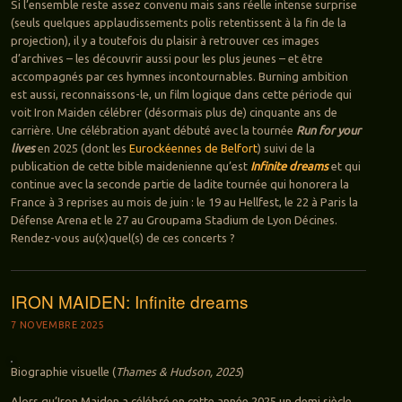
Si l’ensemble reste assez convenu mais sans réelle intense surprise
(seuls quelques applaudissements polis retentissent à la fin de la
projection), il y a toutefois du plaisir à retrouver ces images
d’archives – les découvrir aussi pour les plus jeunes – et être
accompagnés par ces hymnes incontournables. Burning ambition
est aussi, reconnaissons-le, un film logique dans cette période qui
voit Iron Maiden célébrer (désormais plus de) cinquante ans de
carrière. Une célébration ayant débuté avec la tournée
Run for your
lives
en 2025 (dont les
Eurockéennes de Belfort
) suivi de la
publication de cette bible maidenienne qu’est
Infinite dreams
et qui
continue avec la seconde partie de ladite tournée qui honorera la
France à 3 reprises au mois de juin : le 19 au Hellfest, le 22 à Paris la
Défense Arena et le 27 au Groupama Stadium de Lyon Décines.
Rendez-vous au(x)quel(s) de ces concerts ?
IRON MAIDEN: Infinite dreams
7 NOVEMBRE 2025
Biographie visuelle (
Thames & Hudson, 2025
)
Alors qu’Iron Maiden a célébré en cette année 2025 un demi siècle