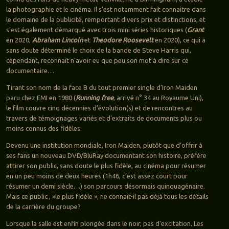
la photographie et le cinéma. Il s’est notamment fait connaitre dans
le domaine de la publicité, remportant divers prix et distinctions, et
s’est également démarqué avec trois mini séries historiques (
Grant
en 2020,
Abraham Lincoln
et
Theodore Roosevelt
en 2020), ce qui a
sans doute déterminé le choix de la bande de Steve Harris qui,
cependant, reconnait n’avoir eu que peu son mot à dire sur ce
documentaire…
Tirant son nom de la face B du tout premier single d’Iron Maiden
paru chez EMI en 1980 (
Running free
, arrivé n° 34 au Royaume Uni),
le film couvre cinq décennies d’évolution(s) et de rencontres au
travers de témoignages variés et d’extraits de documents plus ou
moins connus des fidèles.
Devenu une institution mondiale, Iron Maiden, plutôt que d’offrir à
ses fans un nouveau DVD/BluRay documentant son histoire, préfère
attirer son public, sans doute le plus fidèle, au cinéma pour résumer
en un peu moins de deux heures (1h46, c’est assez court pour
résumer un demi siècle…) son parcours désormais quinquagénaire.
Mais ce public , »le plus fidèle », ne connait-il pas déjà tous les détails
de la carrière du groupe?
Lorsque la salle est enfin plongée dans le noir, pas d’excitation. Les