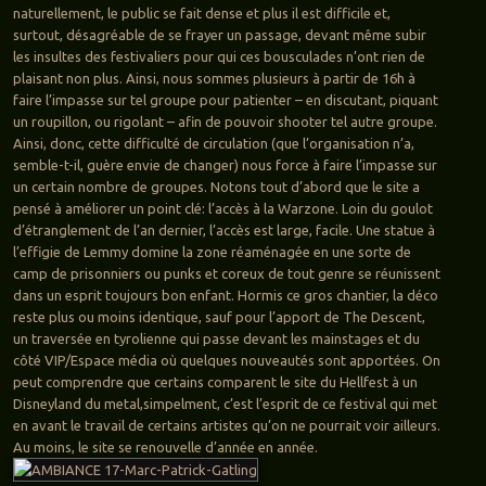
naturellement, le public se fait dense et plus il est difficile et,
surtout, désagréable de se frayer un passage, devant même subir
les insultes des festivaliers pour qui ces bousculades n’ont rien de
plaisant non plus. Ainsi, nous sommes plusieurs à partir de 16h à
faire l’impasse sur tel groupe pour patienter – en discutant, piquant
un roupillon, ou rigolant – afin de pouvoir shooter tel autre groupe.
Ainsi, donc, cette difficulté de circulation (que l’organisation n’a,
semble-t-il, guère envie de changer) nous force à faire l’impasse sur
un certain nombre de groupes. Notons tout d’abord que le site a
pensé à améliorer un point clé: l’accès à la Warzone. Loin du goulot
d’étranglement de l’an dernier, l’accès est large, facile. Une statue à
l’effigie de Lemmy domine la zone réaménagée en une sorte de
camp de prisonniers ou punks et coreux de tout genre se réunissent
dans un esprit toujours bon enfant. Hormis ce gros chantier, la déco
reste plus ou moins identique, sauf pour l’apport de The Descent,
un traversée en tyrolienne qui passe devant les mainstages et du
côté VIP/Espace média où quelques nouveautés sont apportées. On
peut comprendre que certains comparent le site du Hellfest à un
Disneyland du metal,simpelment, c’est l’esprit de ce festival qui met
en avant le travail de certains artistes qu’on ne pourrait voir ailleurs.
Au moins, le site se renouvelle d’année en année.