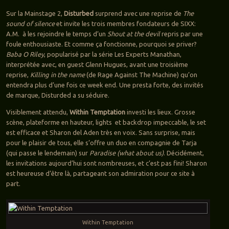
Sur la Mainstage 2,
Disturbed
surprend avec une reprise de
The
sound of silence
et invite les trois membres fondateurs de SIXX:
A.M. à les rejoindre le temps d’un
Shout at the devil
repris par une
foule enthousiaste. Et comme ça fonctionne, pourquoi se priver?
Baba O Riley
, popularisé par la série Les Experts Manathan,
interprétée avec, en guest Glenn Hugues, avant une troisième
reprise,
Killing in the name
(de Rage Against The Machine) qu’on
entendra plus d’une fois ce week end. Une presta forte, des invités
de marque, Disturded a su séduire.
Visiblement attendu,
Within Temptation
investi les lieux. Grosse
scène, plateforme en hauteur, lights et backdrop impeccable, le set
est efficace et Sharon del Aden très en voix. Sans surprise, mais
pour le plaisir de tous, elle s’offre un duo en compagnie de Tarja
(qui passe le lendemain) sur
Paradise (what about us)
. Décidément,
les invitations aujourd’hui sont nombreuses, et c’est pas fini! Sharon
est heureuse d’être là, partageant son admiration pour ce site à
part.
Within Temptation