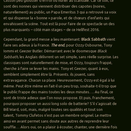
Clisson peu glousser d’effroi ou hurler au scandale. Car ce soir, ce
sont des nonnes qui viennent distribuer des capotes (noires,
naturellement) au public, un Papa Emeritus 3 qui a retrouvé sa voix
et qui dispense la « bonne » parole, et de chœurs d’enfants qui
envahissent la scène. Tout est là pour faire de ce spectacle un des
plus marquants – côté main stages – de ce Hellfest 2016.
Cependant, la grand messe a lieu maintenant:
Black Sabbath
vient
faire ses adieux à la France.
The end
, pour Ozzy Osbourne, Tony
Iommi et Geezer Butler. Démarrant avec le doomesque
Black
Sabbath
, les Anglais délivrent un set simple, sans réelle surprise. Les
classiques sont naturellement de mise, et Ozzy, toujours frappé,
cherche à faire se lever les mains. Tony et Geezer, quant à eux,
semblent simplement être là. Présents. ils jouent, sans
extravagance. Chacun sa place. Heureusement, Ozzy est égal à lui
même. Peut être même en fait-il un peu trop, souhaite-t-il trop que
le public frappe des mains toutes les deux minutes…. Au final, ce
sont de triste adieux que l’on nous propose. Et puis, franchement,
pourquoi proposer un aussi long solo de batterie? S’il s’agissait de
Bill Ward, soit, mais, malgré toutes ses qualités et tout son
talent, Tommy Clufetos n’est pas un membre originel. Le mettre
ainsi en avant permet sans doute aux autres de reprendre leur
souffle… Alors oui, on a plaisir à écouter, chanter, une dernière fois