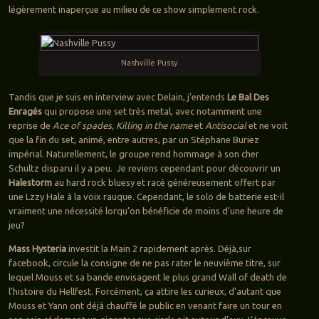
légèrement inaperçue au milieu de ce show simplement rock.
Nashville Pussy
Tandis que je suis en interview avec Delain, j’entends
Le Bal Des
Enragés
qui propose une set très metal, avec notamment une
reprise de
Ace of spades, Killing in the name
et
Antisocial
et ne voit
que la fin du set, animé, entre autres, par un Stéphane Buriez
impérial. Naturellement, le groupe rend hommage à son cher
Schultz disparu il y a peu. Je reviens cependant pour découvrir un
Halestorm
au hard rock bluesy et racé généreusement offert par
une Lzzy Hale à la voix rauque. Cependant, le solo de batterie est-il
vraiment une nécessité lorqu’on bénéficie de moins d’une heure de
jeu?
Mass Hysteria
investit la Main 2 rapidement après. Déjà,sur
facebook, circule la consigne de ne pas rater le neuvième titre, sur
lequel Mouss et sa bande envisagent le plus grand Wall of death de
l’histoire du Hellfest. Forcément, ça attire les curieux, d’autant que
Mouss et Yann ont déjà chauffé le public en venant faire un tour en