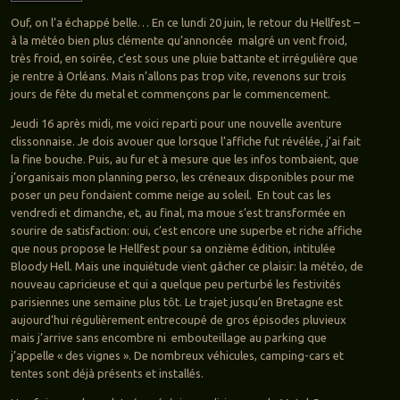
Ouf, on l’a échappé belle… En ce lundi 20 juin, le retour du Hellfest –
à la météo bien plus clémente qu’annoncée malgré un vent froid,
très froid, en soirée, c’est sous une pluie battante et irrégulière que
je rentre à Orléans. Mais n’allons pas trop vite, revenons sur trois
jours de fête du metal et commençons par le commencement.
Jeudi 16 après midi, me voici reparti pour une nouvelle aventure
clissonnaise. Je dois avouer que lorsque l’affiche fut révélée, j’ai fait
la fine bouche. Puis, au fur et à mesure que les infos tombaient, que
j’organisais mon planning perso, les créneaux disponibles pour me
poser un peu fondaient comme neige au soleil. En tout cas les
vendredi et dimanche, et, au final, ma moue s’est transformée en
sourire de satisfaction: oui, c’est encore une superbe et riche affiche
que nous propose le Hellfest pour sa onzième édition, intitulée
Bloody Hell. Mais une inquiétude vient gâcher ce plaisir: la météo, de
nouveau capricieuse et qui a quelque peu perturbé les festivités
parisiennes une semaine plus tôt. Le trajet jusqu’en Bretagne est
aujourd’hui régulièrement entrecoupé de gros épisodes pluvieux
mais j’arrive sans encombre ni embouteillage au parking que
j’appelle « des vignes ». De nombreux véhicules, camping-cars et
tentes sont déjà présents et installés.