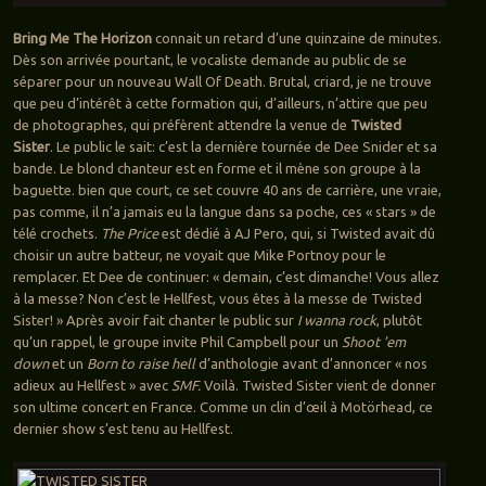
Bring Me The Horizon
connait un retard d’une quinzaine de minutes.
Dès son arrivée pourtant, le vocaliste demande au public de se
séparer pour un nouveau Wall Of Death. Brutal, criard, je ne trouve
que peu d’intérêt à cette formation qui, d’ailleurs, n’attire que peu
de photographes, qui préfèrent attendre la venue de
Twisted
Sister
. Le public le sait: c’est la dernière tournée de Dee Snider et sa
bande. Le blond chanteur est en forme et il mène son groupe à la
baguette. bien que court, ce set couvre 40 ans de carrière, une vraie,
pas comme, il n’a jamais eu la langue dans sa poche, ces « stars » de
télé crochets.
The Price
est dédié à AJ Pero, qui, si Twisted avait dû
choisir un autre batteur, ne voyait que Mike Portnoy pour le
remplacer. Et Dee de continuer: « demain, c’est dimanche! Vous allez
à la messe? Non c’est le Hellfest, vous êtes à la messe de Twisted
Sister! » Après avoir fait chanter le public sur
I wanna rock
, plutôt
qu’un rappel, le groupe invite Phil Campbell pour un
Shoot ’em
down
et un
Born to raise hell
d’anthologie avant d’annoncer « nos
adieux au Hellfest » avec
SMF.
Voilà. Twisted Sister vient de donner
son ultime concert en France. Comme un clin d’œil à Motörhead, ce
dernier show s’est tenu au Hellfest.