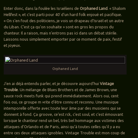
Enter donc, dans la foulée les Israéliens de
Orphaned Land
. « Shalom
Hellfest », et c’est parti pour 40′ d’un hard folk enjoué et pacifique.
« On s’en fout des politiciens, je vois un drapeau d’Israël et un autre
du Liban. C’est ça qu’on souhaite » sont en gros les propos du
chanteur. Il a raison, mais n’entrons pas ici dans un débat stérile.
Laissons nous simplement emporter par ce moment de paix, festif
et joyeux.
Orphaned Land
J’en ai déjà entendu parler, et je découvre aujourd’hui
Vintage
Trouble
. Un mélange de Blues Brothers et de James Brown, une
sauce rock meets funk qui prend immédiatement. Alors oui, cent
fois oui, ce groupe m »rite d’être connu et reconnu. Une musique
intemporelle offerte avec toute leur âme par des musiciens qui se
donnent à fond. Ça groove, ce’est rck, c’est soul, et c’est émouvant
lorsque le chanteur rend un bel, très bel hommage aux victimes des
attaques d’Orlando et de Paris, ainsi qu’à toutes celles qu’il y a eu
entre ces deux attaques ignobles. Vintage Trouble est mon coup de