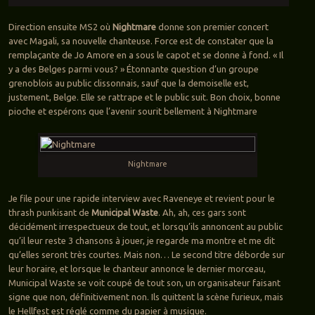
Direction ensuite MS2 où
Nightmare
donne son premier concert
avec Magali, sa nouvelle chanteuse. Force est de constater que la
remplaçante de Jo Amore en a sous le capot et se donne à fond. « Il
y a des Belges parmi vous? » Étonnante question d’un groupe
grenoblois au public clissonnais, sauf que la demoiselle est,
justement, Belge. Elle se rattrape et le public suit. Bon choix, bonne
pioche et espérons que l’avenir sourit bellement à Nightmare
Nightmare
Je file pour une rapide interview avec Raveneye et revient pour le
thrash punkisant de
Municipal Waste
. Ah, ah, ces gars sont
décidément irrespectueux de tout, et lorsqu’ils annoncent au public
qu’il leur reste 3 chansons à jouer, je regarde ma montre et me dit
qu’elles seront très courtes. Mais non… Le second titre déborde sur
leur horaire, et lorsque le chanteur annonce le dernier morceau,
Municipal Waste se voit coupé de tout son, un organisateur faisant
signe que non, définitivement non. Ils quittent la scène furieux, mais
le Hellfest est réglé comme du papier à musique.