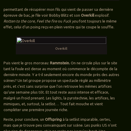
permettant de récupérer mon fils qui vient de passer sa dernière
épreuve de bac, je file voir Bobby Blitz et son
Overkill
explosif.
Rotten to the core, Feel the fire
ou
Fuck you
font toujours le même
effet, celui d’un poing reçu en plein ventre qui te coupe le souffle.
Overkill
Puis vient le gros morceau:
Rammstein.
On ne circule plus sur le site
tant la foule est dense au moment où commence le décompte de la
dernière minute. Y a-t-il seulement encore du monde près des autres
scènes? Un tel groupe propose un spectacle réglé au millimètre
près, et c’est sans surprise que l’on retrouve les mêmes artifices
qu’une semaine plus tôt. Et tout reste aussi intense et efficace,
malgré un froid prenant. Les lights, la pyrotechnie, les artifices, les
mimiques, et, surtout, la setlist… Tout fait mouche et vient
compléter une première journée riche.
Reste, pour conclure, un
Offspring
à la setlist imparable, certes,
mais que je trouve peu convainquant sur scène. Les punks US n’ont