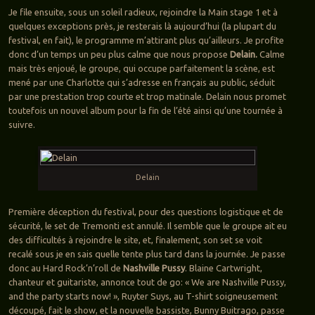
Je file ensuite, sous un soleil radieux, rejoindre la Main stage 1 et à
quelques exceptions près, je resterais là aujourd’hui (la plupart du
festival, en fait), le programme m’attirant plus qu’ailleurs. Je profite
donc d’un temps un peu plus calme que nous propose
Delain.
Calme
mais très enjoué, le groupe, qui occupe parfaitement la scène, est
mené par une Charlotte qui s’adresse en français au public, séduit
par une prestation trop courte et trop matinale. Delain nous promet
toutefois un nouvel album pour la fin de l’été ainsi qu’une tournée à
suivre.
Delain
Première déception du festival, pour des questions logistique et de
sécurité, le set de Tremonti est annulé. Il semble que le groupe ait eu
des difficultés à rejoindre le site, et, finalement, son set se voit
recalé sous je en sais quelle tente plus tard dans la journée. Je passe
donc au Hard Rock’n’roll de
Nashville Pussy
. Blaine Cartwright,
chanteur et guitariste, annonce tout de go: « We are Nashville Pussy,
and the party starts now! », Ruyter Suys, au T-shirt soigneusement
découpé, fait le show, et la nouvelle bassiste, Bunny Buitrago, passe