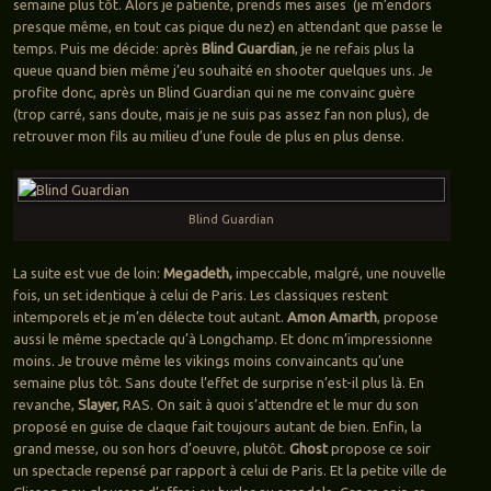
semaine plus tôt. Alors je patiente, prends mes aises (je m’endors
presque même, en tout cas pique du nez) en attendant que passe le
temps. Puis me décide: après
Blind Guardian
, je ne refais plus la
queue quand bien même j’eu souhaité en shooter quelques uns. Je
profite donc, après un Blind Guardian qui ne me convainc guère
(trop carré, sans doute, mais je ne suis pas assez fan non plus), de
retrouver mon fils au milieu d’une foule de plus en plus dense.
Blind Guardian
La suite est vue de loin:
Megadeth,
impeccable, malgré, une nouvelle
fois, un set identique à celui de Paris. Les classiques restent
intemporels et je m’en délecte tout autant.
Amon Amarth
, propose
aussi le même spectacle qu’à Longchamp. Et donc m’impressionne
moins. Je trouve même les vikings moins convaincants qu’une
semaine plus tôt. Sans doute l’effet de surprise n’est-il plus là. En
revanche,
Slayer,
RAS. On sait à quoi s’attendre et le mur du son
proposé en guise de claque fait toujours autant de bien. Enfin, la
grand messe, ou son hors d’oeuvre, plutôt.
Ghost
propose ce soir
un spectacle repensé par rapport à celui de Paris. Et la petite ville de