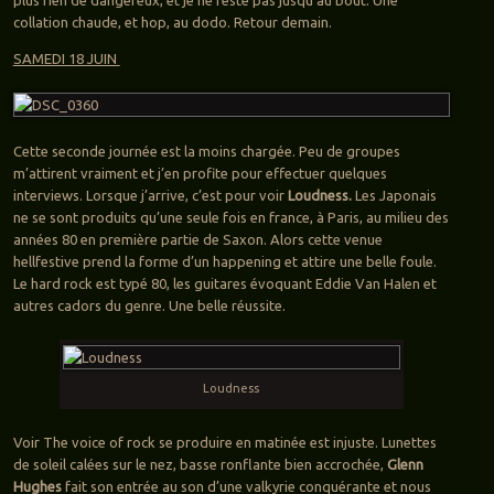
plus rien de dangereux, et je ne reste pas jusqu’au bout. Une
collation chaude, et hop, au dodo. Retour demain.
SAMEDI 18 JUIN
Cette seconde journée est la moins chargée. Peu de groupes
m’attirent vraiment et j’en profite pour effectuer quelques
interviews. Lorsque j’arrive, c’est pour voir
Loudness.
Les Japonais
ne se sont produits qu’une seule fois en france, à Paris, au milieu des
années 80 en première partie de Saxon. Alors cette venue
hellfestive prend la forme d’un happening et attire une belle foule.
Le hard rock est typé 80, les guitares évoquant Eddie Van Halen et
autres cadors du genre. Une belle réussite.
Loudness
Voir The voice of rock se produire en matinée est injuste. Lunettes
de soleil calées sur le nez, basse ronflante bien accrochée,
Glenn
Hughes
fait son entrée au son d’une valkyrie conquérante et nous