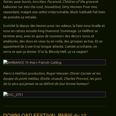
Fairies wear boots, Iron Man, Paranoid, Children of the grave
et
halluciner sur
Into the void, Snowblind, Dirty Women
. Pour moi,
cependant, malgré une setlist irréprochable, Black Sabbath fait bien
de prendre sa retraite.
Scotché là depuis des heures pour ces adieux, la faim nous tiraille et
nous en ratons ensuite King Diamond. Dommage. Le Hellfest se
termine ainsi, avec en guise de souvenirs des décors revus et
améliorés, des duos en veux-tu en voilà, des groupes au top. Et un
agacement lié à une trop longue attente. L’année prochaine, on
verra ce que ça donne. D’ici là, Bloody Hell, ça va saigner!
Merci à Hellfest production, Roger Wessier, Olivier Garnier et les
équipe du point médias, Elodie Jouault, Charles Provost, les gars
de la sécu qui jamais ne se défont de leur bonne humeur!
DOWNLOAD FESTIVAL PARIS du 10