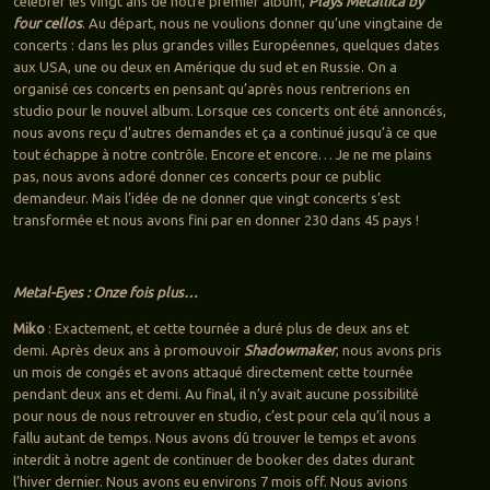
célébrer les vingt ans de notre premier album,
Plays Metallica by
four cellos
. Au départ, nous ne voulions donner qu’une vingtaine de
concerts : dans les plus grandes villes Européennes, quelques dates
aux USA, une ou deux en Amérique du sud et en Russie. On a
organisé ces concerts en pensant qu’après nous rentrerions en
studio pour le nouvel album. Lorsque ces concerts ont été annoncés,
nous avons reçu d’autres demandes et ça a continué jusqu’à ce que
tout échappe à notre contrôle. Encore et encore… Je ne me plains
pas, nous avons adoré donner ces concerts pour ce public
demandeur. Mais l’idée de ne donner que vingt concerts s’est
transformée et nous avons fini par en donner 230 dans 45 pays !
Metal-Eyes : Onze fois plus…
Miko
: Exactement, et cette tournée a duré plus de deux ans et
demi. Après deux ans à promouvoir
Shadowmaker
, nous avons pris
un mois de congés et avons attaqué directement cette tournée
pendant deux ans et demi. Au final, il n’y avait aucune possibilité
pour nous de nous retrouver en studio, c’est pour cela qu’il nous a
fallu autant de temps. Nous avons dû trouver le temps et avons
interdit à notre agent de continuer de booker des dates durant
l’hiver dernier. Nous avons eu environs 7 mois off. Nous avions