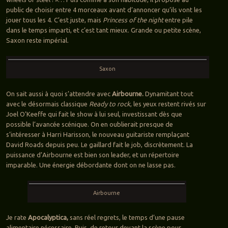
public de choisir entre 4 morceaux avant d’annoncer qu’ils vont les
jouer tous les 4. C’est juste, mais
Princess of the night
entre pile
dans le temps imparti, et c’est tant mieux. Grande ou petite scène,
Saxon reste impérial.
Saxon
On sait aussi à quoi s’attendre avec
Airbourne.
Dynamitant tout
avec le désormais classique
Ready to rock
, les yeux restent rivés sur
Joel O’Keeffe qui fait le show à lui seul, investissant dès que
possible l’avancée scénique. On en oublierait presque de
s’intéresser à Harri Harisson, le nouveau guitariste remplaçant
David Roads depuis peu. Le gaillard fait le job, discrètement. La
puissance d’Airbourne est bien son leader, et un répertoire
imparable. Une énergie débordante dont on ne lasse pas.
Airbourne
Je rate
Apocalyptica,
sans réel regrets, le temps d’une pause
alimentaire nécessaire. Puis, de retour devant la scène pour