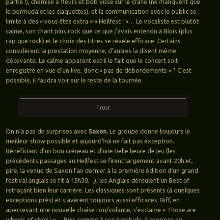
partie !), chemise à fleurs et bob vissé sur le crane (ne manquent que
le bermuda et les claquettes), et la communication avec le public se
limite à des « vous êtes extra » « Hellfest ! »… Le vocaliste est plutôt
calme, son chant plus rock que ce que j’avais entendu à Blois (plus
rap que rock) et le choix des titres se révèle efficace. Certains
considèrent la prestation moyenne, d’autres la disent même
décevante. Le calme apparent est-il le fait que le concert soit
enregistré en vue d’un live, donc « pas de débordements » ? C’est
possible, il faudra voir sur le reste de la tournée.
Trust
On n’a pas de surprises avec
Saxon.
Le groupe donne toujours le
meilleur show possible et aujourd’hui ne fait pas exception.
Bénéficiant d’un bon créneau et d’une belle heure de jeu (les
précédents passages au Hellfest se firent largement avant 20h et,
pire, la venue de Saxon l’an dernier à la première édition d’un grand
festival anglais se fit à 15h30…), les Anglais déroulent un Best of
retraçant bien leur carrière. Les classiques sont présents (à quelques
exceptions près) et s’avèrent toujours aussi efficaces. Biff, en
apercevant une nouvelle chaise rou/volante, s’exclame « Those are
wheels of steel ! »… Puis comme à son habitude, il propose au