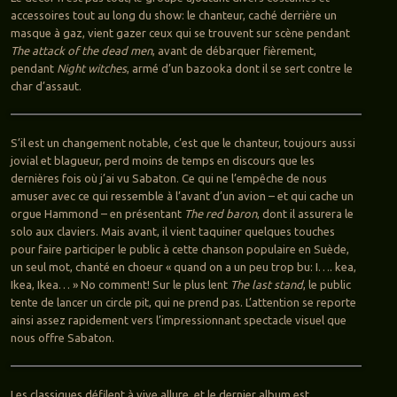
accessoires tout au long du show: le chanteur, caché derrière un
masque à gaz, vient gazer ceux qui se trouvent sur scène pendant
The attack of the dead men
, avant de débarquer fièrement,
pendant
Night witches
, armé d’un bazooka dont il se sert contre le
char d’assaut.
S’il est un changement notable, c’est que le chanteur, toujours aussi
jovial et blagueur, perd moins de temps en discours que les
dernières fois où j’ai vu Sabaton. Ce qui ne l’empêche de nous
amuser avec ce qui ressemble à l’avant d’un avion – et qui cache un
orgue Hammond – en présentant
The red baron
, dont il assurera le
solo aux claviers. Mais avant, il vient taquiner quelques touches
pour faire participer le public à cette chanson populaire en Suède,
un seul mot, chanté en choeur « quand on a un peu trop bu: I…. kea,
Ikea, Ikea… » No comment! Sur le plus lent
The last stand
, le public
tente de lancer un circle pit, qui ne prend pas. L’attention se reporte
ainsi assez rapidement vers l’impressionnant spectacle visuel que
nous offre Sabaton.
Les classiques défilent à vive allure, et le dernier album est