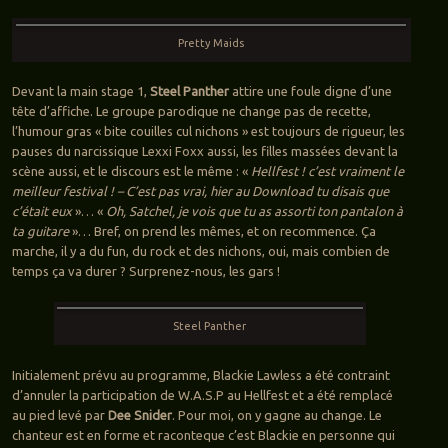
Pretty Maids
Devant la main stage 1,
Steel Panther
attire une foule digne d’une
tête d’affiche. Le groupe parodique ne change pas de recette,
l’humour gras « bite couilles cul nichons » est toujours de rigueur, les
pauses du narcissique Lexxi Foxx aussi, les filles massées devant la
scène aussi, et le discours est le même : «
Hellfest ! c’est vraiment le
meilleur festival ! – C’est pas vrai, hier au Download tu disais que
c’était eux
»… «
Oh, Satchel, je vois que tu as assorti ton pantalon à
ta guitare
»… Bref, on prend les mêmes, et on recommence. Ça
marche, il y a du fun, du rock et des nichons, oui, mais combien de
temps ça va durer ? Surprenez-nous, les gars !
Steel Panther
Initialement prévu au programme, Blackie Lawless a été contraint
d’annuler la participation de W.A.S.P au Hellfest et a été remplacé
au pied levé par
Dee Snider
. Pour moi, on y gagne au change. Le
chanteur est en forme et raconteque c’est Blackie en personne qui