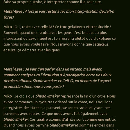
faire sa propre histoire, d’interpréter comme il le souhaite.
Metal-Eyes : Alors je vais rester avec mon interprétation de Jell-o
(rires)
Miko
: Oui, reste avec celle-là ! Ce truc gélatineux et translucide !
Souvent, quand on discute avec les gens, c’est beaucoup plus
intéressant de savoir quel est ton ressenti plutôt que d’explique ce
que nous avons voulu faire. Nous n’avons donné que l’étincelle,
ensuite, ça démarre avec les gens.
Metal-Eyes : Je vais t’en parler dans un instant, mais avant,
comment analyses-tu l’évolution d’Apocalyptica entre vos deux
derniers albums, Shadowmaker et Cell-O, en dehors de l’aspect
production dont nous avons parlé ?
Miko
: Je crois que
Shadowmaker
représente la fin d’un cycle. Nous
avons commencé un cycle très orienté sur le chant, nous voulions
enregistrés des titres qui puissent passer en radio, et y sommes
parvenus avec succès. Ce que nous avons fait également avec
Shadowmaker
. Ces quatre albums d’affilés sont comme une entité.
Quand nous avons terminé
Shadowmaker
et sommes entrés dans