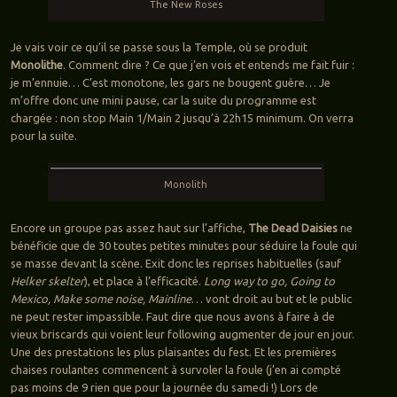
The New Roses
Je vais voir ce qu’il se passe sous la Temple, où se produit
Monolithe
. Comment dire ? Ce que j’en vois et entends me fait fuir :
je m’ennuie… C’est monotone, les gars ne bougent guère… Je
m’offre donc une mini pause, car la suite du programme est
chargée : non stop Main 1/Main 2 jusqu’à 22h15 minimum. On verra
pour la suite.
Monolith
Encore un groupe pas assez haut sur l’affiche,
The Dead Daisies
ne
bénéficie que de 30 toutes petites minutes pour séduire la foule qui
se masse devant la scène. Exit donc les reprises habituelles (sauf
Helker skelter
), et place à l’efficacité.
Long way to go, Going to
Mexico, Make some noise, Mainline
… vont droit au but et le public
ne peut rester impassible. Faut dire que nous avons à faire à de
vieux briscards qui voient leur following augmenter de jour en jour.
Une des prestations les plus plaisantes du fest. Et les premières
chaises roulantes commencent à survoler la foule (j’en ai compté
pas moins de 9 rien que pour la journée du samedi !) Lors de