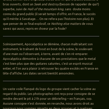
bras ouverts, dont un
Seek and destroy
(besoin de rappeler de qui?)
superbe, suivi de
Hall of the mountain king
, sans doute moins
connu du grand public (il serait temps d’offrir, en France, le succès
qu’il mérite à Savatage… On ne refera pas l’histoire non plus). Et
que penser de ce final explosif, ce
Nothing else matters
de vous
savez qui aussi, repris en choeur par la foule?
Scéniquement, Apocalyptica se démène, chacun maltraitant son
instrument, le traînant de bout en bout de la scène, le soulevant
d’une main ou l’observant, à terre, avant de s’en ré-emparer.
Apocalyptica démontre à chacune de ses prestations que le metal
c’est bien plus que des guitares saturées, c’est un esprit musical
entier, et l’on aura plaisir à retrouver les quatre excités en France en
tête d’affiche. Les dates seront bientôt annoncées.
Un vaste voile flanqué du logo du groupe vient cacher la scène au
regard du public. Les photographes ont reçu pour consigne de se
rendre devant le pit à 21h pour un débriefing – en français, svp.
Aucune consigne n’est donnée, en revanche, nous avons droit au
pourquoi nous sommes répartis en deux groupes et à quelques