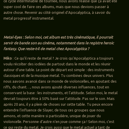
ce cycle interminable de tournée, nous avons réalisé que ça avait été
super cool de faire ces albums, mais que nous devions passer à
autre chose. Revenir au côté originel d’Apocalyptica, à savoir du
metal progressif instrumental.
Metal-Eyes : Selon moi, cet album est très cinématique, il pourrait
servir de bande son au cinéma, notamment dans le registre heroic
fantasy. Que reste-t-il de metal chez Apocalyptica ?
Miko
: Ce qu’il reste de metal ? Je crois qu’Apocalyptica a toujours
voulu récolter des iodées de partout dans le monde et les réunir
autour d’une table. Le point de départ est simple : des instruments
classiques et de la musique metal. Tu combines deux univers. Plus
nous aavons avancé dans ce monde de violoncelles, en ajoutant des
riffs, du chant…, nous avons ajouté diverses influences, tout en
conservant la base : les instruments, et l’attitude. Selon moi, le metal
devrait toujours être à 50% basé sur l’attitude. Pas sur le son. Mais
après 20 ans, il y a plein de choses sur cette table. Tu peux encore
entendre l’influence de Slayer, de tous ces groupes que nous
aimons, et cette manière si particulière, unique de jouer du
violoncelle. Personne d’autre n’en joue comme ça ! Selon moi, c’est
ce qui reste du metal. Je crois aussi que le metal actuel a tant de