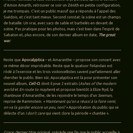
d’Amon Amarth, retrouver ce soir un Zénith en petite configuration,
je me trompais. C’est un public massif qui a répondu à l’appel des
Suédois, et c’est tant mieux. Second constat: la scène est un champs
de bataille. Un vrai, avec sacs de sable et barbelés en devant de
scène. Pas pratique pour les photos, mais c’est bien dans l’esprit de
Sabaton et, plus encore, de son dernier album en date,
The great
war
.
Reste que
Apocalyptica
– et Amaranthe – propose son concert avec
ce même décor improbable. Reste que le quatuor finlandais est
rôdé à l’exercice et les trois violoncellistes savent parfaitement aller
chercher le public. Bien sûr, Apocalyptica est là pour présenter son
nouvel album,
Cell-O
, dont il joue 2 extraits (
Ashes of the modern
world
et
En route to mayhem
) et propose bientôt à Elize Ryd, la
chanteuse d’Amaranthe, de les rejoindre le temps d’un
Seeman,
reprise de Rammstein.
« Maintenant qu’on a réussi à la faire venir,
on va la garder encore un peu, non? »
Approbation du public qui se
délecte d’un
I don’t care
qui vient clore la période « chantée ».
Grace,
dernier titre original, précède une fin que le public accueille à