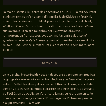
The Treatment
La Main 1 serait-elle l’antre des déceptions du jour ? Ça fait pourtant
quelques temps qu’on attend d’accueillir
Ugly Kid Joe
en festival,
mais… Les américains semblent prendre le public un peu de haut,
Whitfield Crane s’approchant pour déposer deux bouteilles d’eau
sur l’avancée. Bien sûr, Neighbour et Everything about you
remportent un franc succès, tout comme la reprise de
Ace of
spades
ou celle de
Cats in the cradle
(qu’on réentendra sans doute
ce soir…) mais est-ce suffisant. Pas la prestation la plus marquante
du jour.
Ugly Kid Joe
En revanche,
Pretty Maids
veut en découdre et attrape son public à
la gorge dès son arrivée sur scène.
Red hot and heavy
fait toujours
autant d’effet, les deux piliers que sont Ronnie Atkins, le vocaliste
très en voix, et Ken Hammer, guitariste en pleine forme, s’assurant
de l’adhésion du public. Je n’ai encore jamais vu le groupe en salle,
mais vivement que ça se fasse ! Dommage que l’interview prévue
n’ai pu avoir lieu… A revoir !