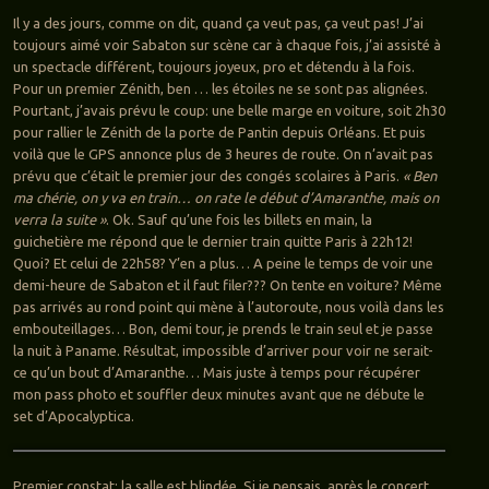
Il y a des jours, comme on dit, quand ça veut pas, ça veut pas! J’ai
toujours aimé voir Sabaton sur scène car à chaque fois, j’ai assisté à
un spectacle différent, toujours joyeux, pro et détendu à la fois.
Pour un premier Zénith, ben … les étoiles ne se sont pas alignées.
Pourtant, j’avais prévu le coup: une belle marge en voiture, soit 2h30
pour rallier le Zénith de la porte de Pantin depuis Orléans. Et puis
voilà que le GPS annonce plus de 3 heures de route. On n’avait pas
prévu que c’était le premier jour des congés scolaires à Paris.
« Ben
ma chérie, on y va en train… on rate le début d’Amaranthe, mais on
verra la suite »
. Ok. Sauf qu’une fois les billets en main, la
guichetière me répond que le dernier train quitte Paris à 22h12!
Quoi? Et celui de 22h58? Y’en a plus… A peine le temps de voir une
demi-heure de Sabaton et il faut filer??? On tente en voiture? Même
pas arrivés au rond point qui mène à l’autoroute, nous voilà dans les
embouteillages… Bon, demi tour, je prends le train seul et je passe
la nuit à Paname. Résultat, impossible d’arriver pour voir ne serait-
ce qu’un bout d’Amaranthe… Mais juste à temps pour récupérer
mon pass photo et souffler deux minutes avant que ne débute le
set d’Apocalyptica.
Premier constat: la salle est blindée. Si je pensais, après le concert