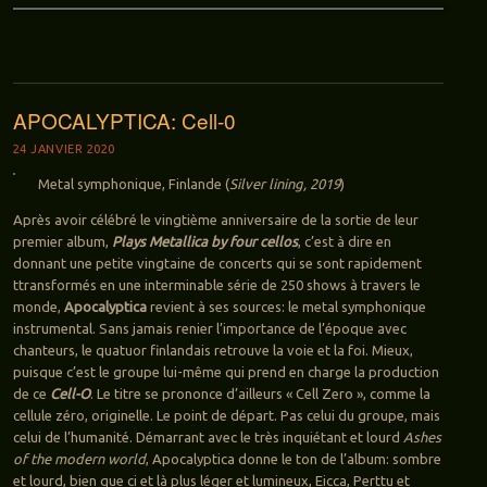
APOCALYPTICA: Cell-0
24 JANVIER 2020
Metal symphonique, Finlande (
Silver lining, 2019
)
Après avoir célébré le vingtième anniversaire de la sortie de leur
premier album,
Plays Metallica by four cellos
, c’est à dire en
donnant une petite vingtaine de concerts qui se sont rapidement
ttransformés en une interminable série de 250 shows à travers le
monde,
Apocalyptica
revient à ses sources: le metal symphonique
instrumental. Sans jamais renier l’importance de l’époque avec
chanteurs, le quatuor finlandais retrouve la voie et la foi. Mieux,
puisque c’est le groupe lui-même qui prend en charge la production
de ce
Cell-O
. Le titre se prononce d’ailleurs « Cell Zero », comme la
cellule zéro, originelle. Le point de départ. Pas celui du groupe, mais
celui de l’humanité. Démarrant avec le très inquiétant et lourd
Ashes
of the modern world
, Apocalyptica donne le ton de l’album: sombre
et lourd, bien que ci et là plus léger et lumineux, Eicca, Perttu et