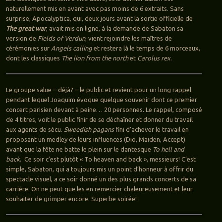
naturellement mis en avant avec pas moins de 6 extraits. Sans
surprise, Apocalyptica, qui, deux jours avant la sortie officielle de
The great war
, avait mis en ligne, à la demande de Sabaton sa
version de
Fields of Verdun
, vient rejoindre les maîtres de
cérémonies sur
Angels calling
et restera là le temps de 6 morceaux,
dont les classiques
The lion from the north
et
Carolus rex
.
Le groupe salue – déjà? – le public et revient pour un long rappel
pendant lequel Joaquim évoque quelque souvenir dont ce premier
concert parisien devant à peine… 20 personnes. Le rappel, composé
de 4 titres, voit le public finir de se déchaîner et donner du travail
aux agents de sécu.
Sweedish pagans
fini d’achever le travail en
proposant un medley de leurs influences (Dio, Maiden, Accept)
avant que la fête ne batte le plein sur le dantesque
To hell and
back
. Ce soir c’est plutôt « To heaven and back », messieurs! C’est
simple, Sabaton, qui a toujours mis un point d’honneur à offrir du
spectacle visuel, a ce soir donné un des plus grands concerts de sa
carrière. On ne peut que les en remercier chaleureusement et leur
souhaiter de grimper encore. Superbe soirée!