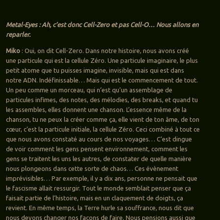
Metal-Eyes : Ah, c’est donc Cell-Zero et pas Cell-O… Nous allons en
reparler.
Miko
: Oui, on dit Cell-Zero. Dans notre histoire, nous avons créé
une particule qui est la cellule Zéro. Une particule imaginaire, le plus
petit atome que tu puisses imagine, invisible, mais qui est dans
notre ADN. Indéfinissable… Mais qui est le commencement de tout.
Un peu comme un morceau, qui n’est qu’un assemblage de
particules infimes, des notes, des mélodies, des breaks, et quand tu
les assembles, elles donnent une chanson. L’essence même de la
chanson, tu ne peux la créer comme ça, elle vient de ton âme, de ton
cœur, c’est la particule initiale, la cellule Zéro. Ceci combiné à tout ce
que nous avons constaté au cours de nos voyages… C’est dingue
de voir comment les gens pensent environnement, comment les
gens se traitent les uns les autres, de constater de quelle manière
nous plongeons dans cette sorte de chaos… Ces évènement
imprévisibles… Par exemple, il y a dix ans, personne ne pensait que
le fascisme allait ressurgir. Tout le monde semblait penser que ça
faisait partie de l’histoire, mais en un claquement de doigts, ça
revient. En même temps, la Terre hurle sa souffrance, nous dit que
nous devons changer nos façons de faire. Nous pensions aussi que