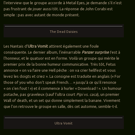
l’interview que le groupe accorde à Metal Eyes, je demande s’il n’est
pas frustrant de jouer aussi tôt. La réponse de John Corabi est
simple : pas avec autant de monde présent.
The Dead Daisies
Les Nantais d’
Ultra Vomit
attirent également une foule
conséquente. Le dernier album, l’inénarrable
Panzer surprise !
est à
l’honneur, et le quatuor est en forme. Voilà un groupe qui mérite le
premier prix de la bonne humeur communicative. Très tôt, Fetus
annonce « on va faire une Hell pêche : on va crier hellfest et vous
levez les doigts et criez ». La consigne est traduite en anglais (« For
those of you who don’t speak French… » jusqu’à ce qu’il renonce
« on s’en fout ! ») et il commence à hurler « Download ! ». Un humour
potache, pas graveleux (sauf l’ultra court
Pipi vs. caca
), un premier
Wall of death, et un set qui donne simplement la banane. Vivement
que l’on retrouve le groupe en salle, dès cet automne, semble-t-il.
Ultra Vomit