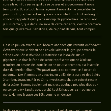
conseils et infos sur ce qu’il va se passer et à quel moment nous
tenir prêts. Et, surtout, le management nous donne toute liberté
pour photographier autant que nous le souhaitons, tout au long du
concert, rappelant qu’il y a beaucoup de pyrotechnie. Je crois, non,
je suis certain, que dans une salle de cette capacité, c’est la première
fois que ça m’arrive. Sabaton a, de ce point de vue, tout compris.
C’est un peu en avance sur l’horaire annoncé que retentit
In flanders
field
avant que le rideau ne s’envole laissant le groupe envahir la
scène avec
Ghost division
. La batterie est installée sur un
gigantesque char, le fond de scène représente quand à lui une
tranchée au dessus de laquelle, on ne peut se tromper, est inscrit le
titre du dernier album,
The great war
. Et ça commence à péter de
partout… Des flammes en veux-tu, en voilà, de la pyro et des lights
à tomber. Joaquim, Pär et Chris investissent chaque coin et recoin
de la scène, Tommy également mais est quelque peu plus discret –
ou concentré – tandis que, perché tout là haut sur sa machine de
mort, Hannes frappe ses fûts comme un dératé.
Le décor n’est pas tout, le groupe ajoutant divers costumes et