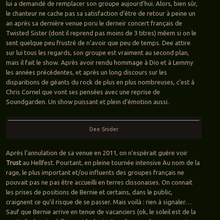
lui a demandé de remplacer son groupe aujourd’hui. Alors, bien sûr,
le chanteur ne cache pas sa satisfaction d’être de retour à peine un
an après sa dernière venue poru le derneir concert français de
Twisted Sister (dont il reprend pas moins de 3 titres) mêem si on le
sent quelque peu frustré de n’avoir que peu de temps. Dee attire
sur lui tous les regards, son groupe est vraiment au second plan,
mais il fait le show. Après avoir rendu hommage à Dio et à Lemmy
les années précédentes, et après un long discours sur les
disparitions de géants du rock de plus en plus nombreuses, c’est à
Chris Cornel que vont ses pensées avec une reprise de
Soundgarden. Un show puissant et plein d’émotion aussi.
Dee Snider
Après l’annulation de sa venue en 2011, on n’espérait guère voir
Trust
au Hellfest. Pourtant, en pleine tournée intensive Au nom de la
rage, le plus important et/ou influents des groupes français ne
pouvait pas ne pas être accueilli en terres clissonaises. On connait
les prises de positions de Bernie et certains, dans le public,
craignent ce qu’il risque de se passer. Mais voilà : rien à signaler…
Sauf que Bernie arrive en tenue de vacanciers (ok, le soleil est de la