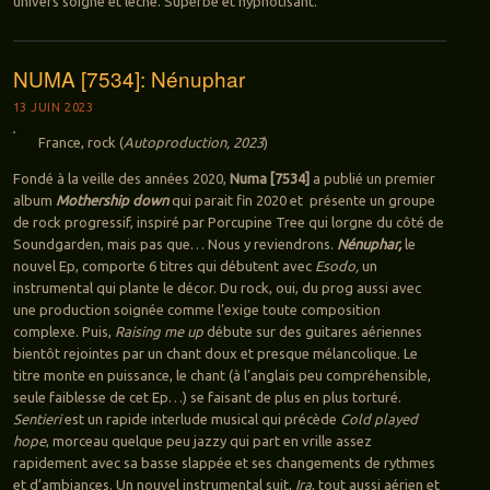
univers soigné et léché. Superbe et hypnotisant.
NUMA [7534]: Nénuphar
13 JUIN 2023
France, rock (
Autoproduction, 2023
)
Fondé à la veille des années 2020,
Numa [7534]
a publié un premier
album
Mothership down
qui parait fin 2020 et présente un groupe
de rock progressif, inspiré par Porcupine Tree qui lorgne du côté de
Soundgarden, mais pas que… Nous y reviendrons.
Nénuphar,
le
nouvel Ep, comporte 6 titres qui débutent avec
Esodo,
un
instrumental qui plante le décor. Du rock, oui, du prog aussi avec
une production soignée comme l’exige toute composition
complexe. Puis,
Raising me up
débute sur des guitares aériennes
bientôt rejointes par un chant doux et presque mélancolique. Le
titre monte en puissance, le chant (à l’anglais peu compréhensible,
seule faiblesse de cet Ep…) se faisant de plus en plus torturé.
Sentieri
est un rapide interlude musical qui précède
Cold played
hope
, morceau quelque peu jazzy qui part en vrille assez
rapidement avec sa basse slappée et ses changements de rythmes
et d’ambiances. Un nouvel instrumental suit,
Ira
, tout aussi aérien et