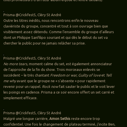
Prisma @Crickfest5, Cléry St André
Outre les titres inédits, nous rencontrons enfin le nouveau
claviériste du groupe, concentré et tout à son ouvrage bien que
visiblement assez détendu. Comme l’ensemble du groupe d’ailleurs
dont un Philippe Sanfilipo souriant et qui dès le début du set va
chercher le public pour ne jamais relâcher sa prise.
Prisma @Crickfest5, Cléry St André
No more tears
, moment calme du set, est également annonciateur
de l’approche de la fin du show. Trois morceaux enlevés se
succèdent – le très chantant
Freedom or war, Guilty of love
et
Tell
me why
avant que le groupe ne « s’absente » pour rapidement
revenir pour un rappel.
Rock now
fait sauter le public et le voit lever
les poings en cadence. Prisma a ce soir encore offert un set carré et
simplement efficace.
Prisma @Crickfest5, Cléry St André
Malgré une longue carrière,
Amon Sethis
reste encore trop
confidentiel. Une fois le changement de plateau terminé, j’incite Ben,