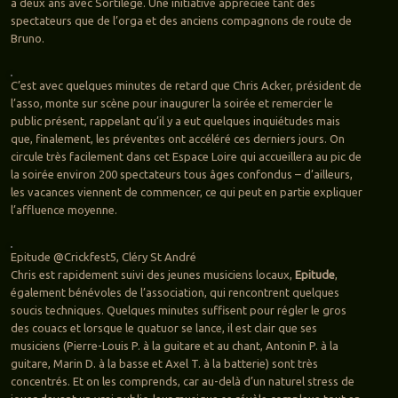
a deux ans avec Sortilège. Une initiative appréciée tant des
spectateurs que de l’orga et des anciens compagnons de route de
Bruno.
C’est avec quelques minutes de retard que Chris Acker, président de
l’asso, monte sur scène pour inaugurer la soirée et remercier le
public présent, rappelant qu’il y a eut quelques inquiétudes mais
que, finalement, les préventes ont accéléré ces derniers jours. On
circule très facilement dans cet Espace Loire qui accueillera au pic de
la soirée environ 200 spectateurs tous âges confondus – d’ailleurs,
les vacances viennent de commencer, ce qui peut en partie expliquer
l’affluence moyenne.
Epitude @Crickfest5, Cléry St André
Chris est rapidement suivi des jeunes musiciens locaux,
Epitude
,
également bénévoles de l’association, qui rencontrent quelques
soucis techniques. Quelques minutes suffisent pour régler le gros
des couacs et lorsque le quatuor se lance, il est clair que ses
musiciens (Pierre-Louis P. à la guitare et au chant, Antonin P. à la
guitare, Marin D. à la basse et Axel T. à la batterie) sont très
concentrés. Et on les comprends, car au-delà d’un naturel stress de