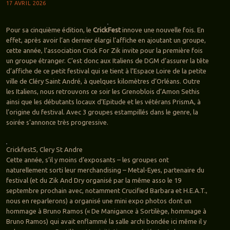
17 AVRIL 2026
Pour sa cinquième édition, le
CrickFest
innove une nouvelle fois. En
effet, après avoir l’an dernier élargi l’affiche en ajoutant un groupe,
cette année, l’association Crick For Zik invite pour la première fois
un groupe étranger. C’est donc aux Italiens de DGM d’assurer la tête
d’affiche de ce petit festival qui se tient à l’Espace Loire de la petite
ville de Cléry Saint André, à quelques kilomètres d’Orléans. Outre
les Italiens, nous retrouvons ce soir les Grenoblois d’Amon Sethis
ainsi que les débutants locaux d’Epitude et les vétérans PrismA, à
l’origine du festival. Avec 3 groupes estampillés dans le genre, la
soirée s’annonce très progressive.
Crickfest5, Clery St Andre
Cette année, s’il y moins d’exposants – les groupes ont
naturellement sorti leur merchandising – Metal-Eyes, partenaire du
festival (et du Zik And Dry organisé par la même asso le 19
septembre prochain avec, notamment Crucified Barbara et H.E.A.T.,
nous en reparlerons) a organisé une mini expo photos dont un
hommage à Bruno Ramos (« De Manigance à Sortilège, hommage à
Bruno Ramos) qui avait enflammé la salle archi bondée ici même il y