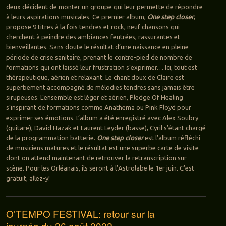
deux décident de monter un groupe qui leur permette de répondre
à leurs aspirations musicales. Ce premier album,
One step closer
,
propose 9 titres à la fois tendres et rock, neuf chansons qui
cherchent à peindre des ambiances feutrées, rassurantes et
bienveillantes. Sans doute le résultat d’une naissance en pleine
période de crise sanitaire, prenant le contre-pied de nombre de
formations qui ont laissé leur frustration s’exprimer… Ici, tout est
thérapeutique, aérien et relaxant. Le chant doux de Claire est
superbement accompagné de mélodies tendres sans jamais être
sirupeuses. L’ensemble est léger et aérien, Pledge Of Healing
s’inspirant de formations comme Anathema ou Pink Floyd pour
exprimer ses émotions. L’album a été enregistré avec Alex Soubry
(guitare), David Hazak et Laurent Leyder (basse), Cyril s’étant chargé
de la programmation batterie.
One step closer
est l’album réfléchi
de musiciens matures et le résultat est une superbe carte de visite
dont on attend maintenant de retrouver la retranscription sur
scène. Pour les Orléanais, ils seront à l’Astrolabe le 1er juin. C’est
gratuit, allez-y!
O’TEMPO FESTIVAL: retour sur la
journée du 26 août 2022