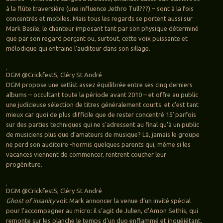
à la flûte traversière (une influence Jethro Tull???) – sont à la fois
concentrés et mobiles. Mais tous les regards se portent aussi sur
Mark Basile, le chanteur imposant tant par son physique déterminé
que par son regard perçant ou, surtout, cette voix puissante et
mélodique qui entraine l’auditeur dans son sillage.
DGM @Crickfest5, Cléry St André
DGM propose une setlist assez équilibrée entre ses cinq derniers
albums – occultant toute la période avant 2010 – et offre au public
une judicieuse sélection de titres généralement courts. et c’est tant
mieux car quoi de plus difficile que de rester concentré 15′ parfois
sur des parties techniques qui ne s’adressent au final qu’à un public
de musiciens plus que d’amateurs de musique? Là, jamais le groupe
ne perd son auditoire -hormis quelques parents qui, même si les
vacances viennent de commencer, rentrent coucher leur
progéniture.
DGM @Crickfest5, Cléry St André
Ghost of insanity
voit Mark annoncer la venue d’un invité spécial
pour l’accompagner au micro: il s’agit de Julien, d’Amon Sethis, qui
remonte sur les planche le temps d’un duo enflammé et inquéiétant.