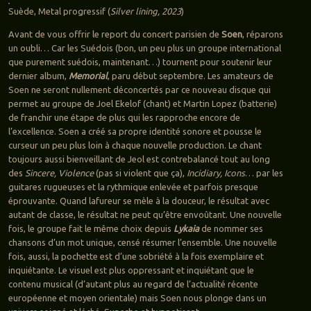
Suède, Metal progressif (
Silver lining, 2023
)
Avant de vous offrir le report du concert parisien de
Soen
, réparons
un oubli… Car les Suédois (bon, un peu plus un groupe international
que purement suédois, maintenant…) tournent pour soutenir leur
dernier album,
Memorial
, paru début septembre. Les amateurs de
Soen ne seront nullement déconcertés par ce nouveau disque qui
permet au groupe de Joel Ekelof (chant) et Martin Lopez (batterie)
de franchir une étape de plus qui les rapproche encore de
l’excellence. Soen a créé sa propre identité sonore et pousse le
curseur un peu plus loin à chaque nouvelle production. Le chant
toujours aussi bienveillant de Jeol est contrebalancé tout au long
des
Sincere, Violence
(pas si violent que ça),
Incidiary, Icons
… par les
guitares rugueuses et la rythmique enlevée et parfois presque
éprouvante. Quand lafureur se mèle à la douceur, le résultat avec
autant de classe, le résultat ne peut qu’être envoûtant. Une nouvelle
fois, le groupe fait le même choix depuis
Lykaia
de nommer ses
chansons d’un mot unique, censé résumer l’ensemble. Une nouvelle
fois, aussi, la pochette est d’une sobriété à la fois exemplaire et
inquiétante. Le visuel est plus oppressant et inquiétant que le
contenu musical (d’autant plus au regard de l’actualité récente
européenne et moyen orientale) mais Soen nous plonge dans un