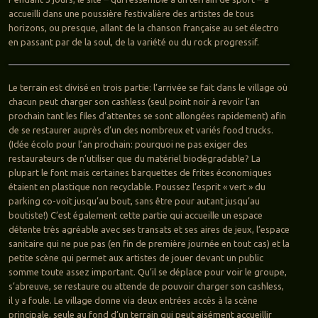
accueilli dans une poussière festivalière des artistes de tous
horizons, ou presque, allant de la chanson française au set électro
en passant par de la soul, de la variété ou du rock progressif.
Le terrain est divisé en trois partie: l’arrivée se fait dans le village où
chacun peut charger son cashless (seul point noir à revoir l’an
prochain tant les files d’attentes se sont allongées rapidement) afin
de se restaurer auprès d’un des nombreux et variés food trucks.
(Idée écolo pour l’an prochain: pourquoi ne pas exiger des
restaurateurs de n’utiliser que du matériel biodégradable? La
plupart le font mais certaines barquettes de frites économiques
étaient en plastique non recyclable. Poussez l’esprit « vert » du
parking co-voit jusqu’au bout, sans être pour autant jusqu’au
boutiste!) C’est également cette partie qui accueille un espace
détente très agréable avec ses transats et ses aires de jeux, l’espace
sanitaire qui ne pue pas (en fin de première journée en tout cas) et la
petite scène qui permet aux artistes de jouer devant un public
somme toute assez important. Qu’il se déplace pour voir le groupe,
s’abreuve, se restaure ou attende de pouvoir charger son cashless,
il y a foule. Le village donne via deux entrées accès à la scène
principale, seule au fond d’un terrain qui peut aisément accueillir