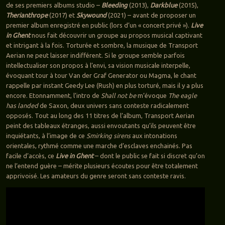
de ses premiers albums studio –
Bleeding
(2013),
Darkblue
(2015),
Therianthrope
(2017) et
Skywound
(2021) – avant de proposer un
premier album enregistré en public (lors d’un « concert privé »).
Live
in Ghent
nous fait découvrir un groupe au propos musical captivant
et intrigant à la fois. Torturée et sombre, la musique de Transport
Aerian ne peut laisser indifférent. Si le groupe semble parfois
intellectualiser son propos à l’envi, sa vision musicale interpelle,
évoquant tour à tour Van der Graf Generator ou Magma, le chant
rappelle par instant Geedy Lee (Rush) en plus torturé, mais il y a plus
encore. Etonnamment, l’intro de
Shall not be
m’évoque
The eagle
has landed
de Saxon, deux univers sans conteste radicalement
opposés. Tout au long des 11 titres de l’album, Transport Aerian
peint des tableaux étranges, aussi envoutants qu’ils peuvent être
inquiétants, à l’image de ce
Smirking sirens
aux intonations
orientales, rythmé comme une marche d’esclaves enchainés. Pas
facile d’accès, ce
Live in Ghent
– dont le public se fait si discret qu’on
ne l’entend guère – mérite plusieurs écoutes pour être totalement
apprivoisé. Les amateurs du genre seront sans conteste ravis.