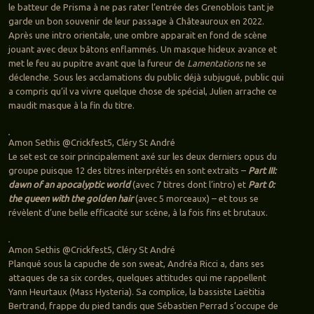
le batteur de Prisma à ne pas rater l’entrée des Grenoblois tant je
garde un bon souvenir de leur passage à Châteauroux en 2022.
Après une intro orientale, une ombre apparait en fond de scène
jouant avec deux bâtons enflammés. Un masque hideux avance et
met le feu au pupitre avant que la fureur de
Lamentations
ne se
déclenche. Sous les acclamations du public déjà subjugué, public qui
a compris qu’il va vivre quelque chose de spécial, Julien arrache ce
maudit masque à la fin du titre.
Amon Sethis @Crickfest5, Cléry St André
Le set est ce soir principalement axé sur les deux derniers opus du
groupe puisque 12 des titres interprétés en sont extraits –
Part III:
dawn of an apocalyptic world
(avec 7 titres dont l’intro) et
Part 0:
the queen with the golden hair
(avec 5 morceaux) – et tous se
révèlent d’une belle efficacité sur scène, à la fois fins et brutaux.
Amon Sethis @Crickfest5, Cléry St André
Planqué sous la capuche de son sweat, Andréa Ricci a, dans ses
attaques de sa six cordes, quelques attitudes qui me rappellent
Yann Heurtaux (Mass Hysteria). Sa complice, la bassiste Laëtitia
Bertrand, frappe du pied tandis que Sébastien Perrad s’occupe de