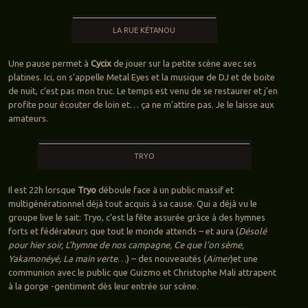
LA RUE KÉTANOU
Une pause permet à
Cycix
de jouer sur la petite scène avec ses
platines. Ici, on s’appelle Metal Eyes et la musique de DJ et de boite
de nuit, c’est pas mon truc. Le temps est venu de se restaurer et j’en
profite pour écouter de loin et… ça ne m’attire pas. Je le laisse aux
amateurs.
TRYO
Il est 22h lorsque
Tryo
déboule face à un public massif et
multigénérationnel déjà tout acquis à sa cause. Qui a déjà vu le
groupe live le sait: Tryo, c’est la fête assurée grâce à des hymnes
forts et fédérateurs que tout le monde attends – et aura (
Désolé
pour hier soir, L’hymne de nos campagne, Ce que l’on sème,
Yakamonéyé, La main verte
…) – des nouveautés (
Aimer
)et une
communion avec le public que Guizmo et Christophe Mali attrapent
à la gorge -gentiment dès leur entrée sur scène.