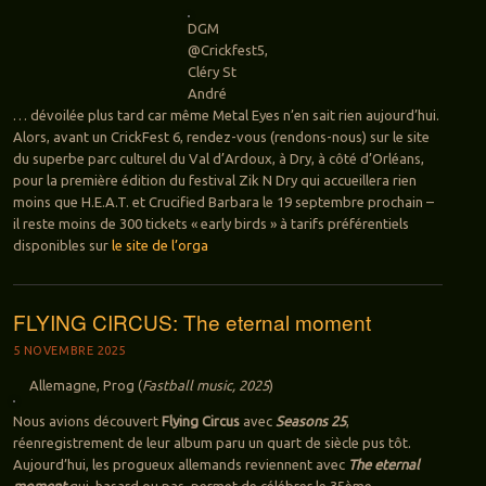
DGM
@Crickfest5,
Cléry St
André
… dévoilée plus tard car même Metal Eyes n’en sait rien aujourd’hui.
Alors, avant un CrickFest 6, rendez-vous (rendons-nous) sur le site
du superbe parc culturel du Val d’Ardoux, à Dry, à côté d’Orléans,
pour la première édition du festival Zik N Dry qui accueillera rien
moins que H.E.A.T. et Crucified Barbara le 19 septembre prochain –
il reste moins de 300 tickets « early birds » à tarifs préférentiels
disponibles sur
le site de l’orga
FLYING CIRCUS: The eternal moment
5 NOVEMBRE 2025
Allemagne, Prog (
Fastball music, 2025
)
Nous avions découvert
Flying Circus
avec
Seasons 25
,
réenregistrement de leur album paru un quart de siècle pus tôt.
Aujourd’hui, les progueux allemands reviennent avec
The eternal
moment
qui, hasard ou pas, permet de célébrer le 35ème