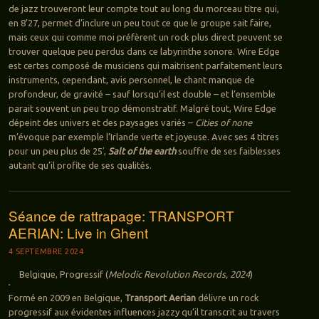
de jazz trouveront leur compte tout au long du morceau titre qui,
en 8’27, permet d’inclure un peu tout ce que le groupe sait faire,
mais ceux qui comme moi préfèrent un rock plus direct peuvent se
trouver quelque peu perdus dans ce labyrinthe sonore. Wire Edge
est certes composé de musiciens qui maitrisent parfaitement leurs
instruments, cependant, avis personnel, le chant manque de
profondeur, de gravité – sauf lorsqu’il est double – et l’ensemble
parait souvent un peu trop démonstratif. Malgré tout, Wire Edge
dépeint des univers et des paysages variés –
Cities of none
m’évoque par exemple l’Irlande verte et joyeuse. Avec ses 4 titres
pour un peu plus de 25′,
Salt of the earth
souffre de ses faiblesses
autant qu’il profite de ses qualités.
Séance de rattrapage: TRANSPORT
AERIAN: Live in Ghent
4 SEPTEMBRE 2024
Belgique, Progressif (
Melodic Revolution Records, 2024
)
Formé en 2009 en Belgique,
Transport Aerian
délivre un rock
progressif aux évidentes influences jazzy qu’il transcrit au travers