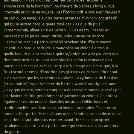
anniversaire de la formation. Au travers de 9 titres, Flying Circus
interpelle et invite au voyage. Dès l’introductif
A talk with the dead
,
on sait qu’on navigue sur les terres étranges d’un rock progressif
qui puise autant dans le genre typé des 70’s que du plus
contemporain, allant ainsi de Jethro Tull à Dream Theater, en
passant par un jeune Deep Purple, voire Kansas ou encore
Fleetwood Mac. La particularité ici provient plus d’instruments
inhabituels dans le rock (de la mandoline au violon électrique –
quelle beauté que ce mariage guitare/violon sur
And you rest
) que
des constructions souvent alambiquées qu’on retrouve un peu
partout. Le chant de Michael Dorp est à l’image de la musique, à la
fois torturé et empli d’émotion. Les guitares de Mickael Rück sont
aussi variées que les territoires explorés. La rythmique du bassiste
(et violoniste) Roger Weitz et du batteur Ande Roderigo est aussi
jazzy que directe, soutien complet à des univers musicaux aérés par
les claviers de Rüdiger Blömmer (également au violon). On notera
également des incursions dans des musiques folkloriques et
traditionnelles, occidentales aussi bien qu’orientales. The eternal
moment fait partie de ces albums qu’on écoute et qu’on décortique,
ceux dont il faut plusieurs écoutes avant de se les approprier
totalement. Une œuvre à part entière qui séduira tous les amateurs
du genre.