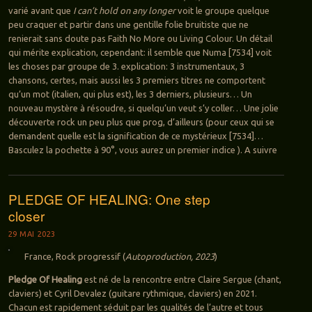
varié avant que
I can’t hold on any longer
voit le groupe quelque
peu craquer et partir dans une gentille folie bruitiste que ne
renierait sans doute pas Faith No More ou Living Colour. Un détail
qui mérite explication, cependant: il semble que Numa [7534] voit
les choses par groupe de 3. explication: 3 instrumentaux, 3
chansons, certes, mais aussi les 3 premiers titres ne comportent
qu’un mot (italien, qui plus est), les 3 derniers, plusieurs… Un
nouveau mystère à résoudre, si quelqu’un veut s’y coller… Une jolie
découverte rock un peu plus que prog, d’ailleurs (pour ceux qui se
demandent quelle est la signification de ce mystérieux [7534]…
Basculez la pochette à 90°, vous aurez un premier indice ). A suivre
PLEDGE OF HEALING: One step
closer
29 MAI 2023
France, Rock progressif (
Autoproduction, 2023
)
Pledge Of Healing
est né de la rencontre entre Claire Sergue (chant,
claviers) et Cyril Devalez (guitare rythmique, claviers) en 2021.
Chacun est rapidement séduit par les qualités de l’autre et tous