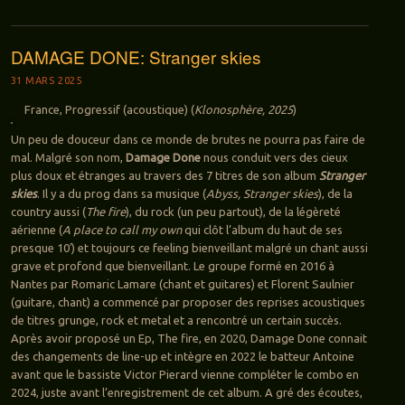
DAMAGE DONE: Stranger skies
31 MARS 2025
France, Progressif (acoustique) (
Klonosphère, 2025
)
Un peu de douceur dans ce monde de brutes ne pourra pas faire de
mal. Malgré son nom,
Damage Done
nous conduit vers des cieux
plus doux et étranges au travers des 7 titres de son album
Stranger
skies
. Il y a du prog dans sa musique (
Abyss, Stranger skies
), de la
country aussi (
The fire
), du rock (un peu partout), de la légèreté
aérienne (
A place to call my own
qui clôt l’album du haut de ses
presque 10′) et toujours ce feeling bienveillant malgré un chant aussi
grave et profond que bienveillant. Le groupe formé en 2016 à
Nantes par Romaric Lamare (chant et guitares) et Florent Saulnier
(guitare, chant) a commencé par proposer des reprises acoustiques
de titres grunge, rock et metal et a rencontré un certain succès.
Après avoir proposé un Ep, The fire, en 2020, Damage Done connait
des changements de line-up et intègre en 2022 le batteur Antoine
avant que le bassiste Victor Pierard vienne compléter le combo en
2024, juste avant l’enregistrement de cet album. A gré des écoutes,