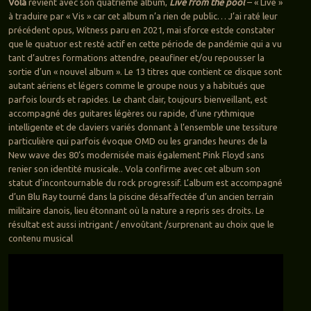
Vola
revient avec son quatrième album,
Live from the poo
l
– « Live »
à traduire par « Vis » car cet album n’a rien de public… J’ai raté leur
précédent opus, Witness paru en 2021, mai sforce estde constater
que le quatuor est resté actif en cette période de pandémie qui a vu
tant d’autres formations attendre, peaufiner et/ou repousser la
sortie d’un « nouvel album ». Le 13 titres que contient ce disque sont
autant aériens et légers comme le groupe nous y a habitués que
parfois lourds et rapides. Le chant clair, toujours bienveillant, est
accompagné des guitares légères ou rapide, d’une rythmique
intelligente et de claviers variés donnant à l’ensemble une tessiture
particulière qui parfois évoque OMD ou les grandes heures de la
New wave des 80’s modernisée mais également Pink Floyd sans
renier son identité musicale.. Vola confirme avec cet album son
statut d’incontournable du rock progressif. L’album est accompagné
d’un Blu Ray tourné dans la piscine désaffectée d’un ancien terrain
militaire danois, lieu étonnant où la nature a repris ses droits. Le
résultat est aussi intrigant / envoûtant /surprenant au choix que le
contenu musical