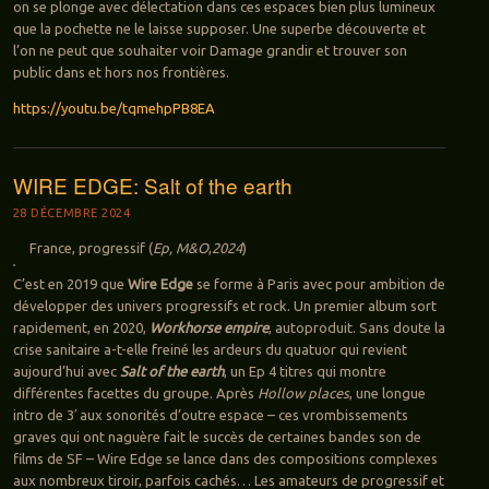
on se plonge avec délectation dans ces espaces bien plus lumineux
que la pochette ne le laisse supposer. Une superbe découverte et
l’on ne peut que souhaiter voir Damage grandir et trouver son
public dans et hors nos frontières.
https://youtu.be/tqmehpPB8EA
WIRE EDGE: Salt of the earth
28 DÉCEMBRE 2024
France, progressif (
Ep, M&O
,
2024
)
C’est en 2019 que
Wire Edge
se forme à Paris avec pour ambition de
développer des univers progressifs et rock. Un premier album sort
rapidement, en 2020,
Workhorse empire
, autoproduit. Sans doute la
crise sanitaire a-t-elle freiné les ardeurs du quatuor qui revient
aujourd’hui avec
Salt of the earth
, un Ep 4 titres qui montre
différentes facettes du groupe. Après
Hollow places
, une longue
intro de 3′ aux sonorités d’outre espace – ces vrombissements
graves qui ont naguère fait le succès de certaines bandes son de
films de SF – Wire Edge se lance dans des compositions complexes
aux nombreux tiroir, parfois cachés… Les amateurs de progressif et