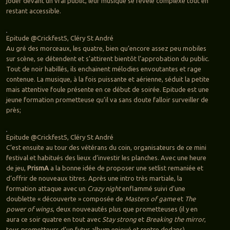
jouer devant un vrai public, leur musique se révèle complexe tout en
restant accessible.
Epitude @Crickfest5, Cléry St André
Au gré des morceaux, les quatre, bien qu’encore assez peu mobiles
sur scène, se détendent et s’attirent bientôt l’approbation du public.
Tout de noir habillés, ils enchainent mélodies envoutantes et rage
contenue. La musique, à la fois puissante et aérienne, séduit la petite
mais attentive foule présente en ce début de soirée. Epitude est une
jeune formation prometteuse qu’il va sans doute falloir surveiller de
près;
Epitude @Crickfest5, Cléry St André
C’est ensuite au tour des vétérans du coin, organisateurs de ce mini
festival et habitués des lieux d’investir les planches. Avec une heure
de jeu,
PrismA
a la bonne idée de proposer une setlist remaniée et
d’offrir de nouveaux titres. Après une intro très martiale, la
formation attaque avec un
Crazy night
enflammé suivi d’une
doublette « découverte » composée de
Masters of game
et
The
power of wings
, deux nouveautés plus que prometteuses (il y en
aura ce soir quatre en tout avec
Stay strong
et
Breaking the mirror
,
tous prometteurs d’un futur album enjoué et rentre dedans).