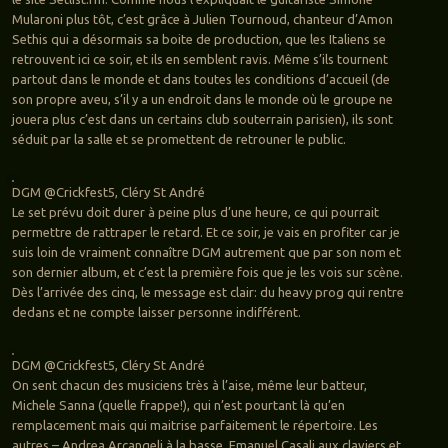
Mularoni plus tôt, c’est grâce à Julien Tournoud, chanteur d’Amon
Sethis qui a désormais sa boite de production, que les Italiens se
retrouvent ici ce soir, et ils en semblent ravis. Même s’ils tournent
partout dans le monde et dans toutes les conditions d’accueil (de
son propre aveu, s’il y a un endroit dans le monde où le groupe ne
jouera plus c’est dans un certains club souterrain parisien), ils sont
séduit par la salle et se promettent de retrouner le public.
DGM @Crickfest5, Cléry St André
Le set prévu doit durer à peine plus d’une heure, ce qui pourrait
permettre de rattraper le retard. Et ce soir, je vais en profiter car je
suis loin de vraiment connaître DGM autrement que par son nom et
son dernier album, et c’est la première fois que je les vois sur scène.
Dès l’arrivée des cinq, le message est clair: du heavy prog qui rentre
dedans et ne compte laisser personne indifférent.
DGM @Crickfest5, Cléry St André
On sent chacun des musiciens très à l’aise, même leur batteur,
Michele Sanna (quelle frappe!), qui n’est pourtant là qu’en
remplacement mais qui maitrise parfaitement le répertoire. Les
autres – Andrea Arcangeli à la basse, Emanuel Casali aux claviers et