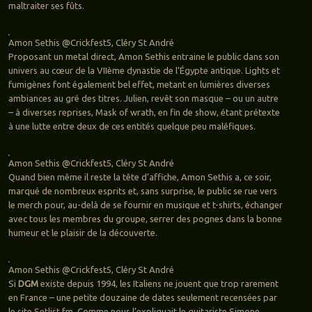
maltraiter ses fûts.
Amon Sethis @Crickfest5, Cléry St André
Proposant un metal direct, Amon Sethis entraine le public dans son
univers au cœur de la VIIème dynastie de l’Égypte antique. Lights et
fumigènes font également bel effet, metant en lumières diverses
ambiances au gré des titres. Julien, revêt son masque – ou un autre
– à diverses reprises, Mask of wrath, en fin de show, étant prétexte
à une lutte entre deux de ces entités quelque peu maléfiques.
Amon Sethis @Crickfest5, Cléry St André
Quand bien même il reste la tête d’affiche, Amon Sethis a, ce soir,
marqué de nombreux esprits et, sans surprise, le public se rue vers
le merch pour, au-delà de se fournir en musique et t-shirts, échanger
avec tous les membres du groupe, serrer des pognes dans la bonne
humeur et le plaisir de la découverte.
Amon Sethis @Crickfest5, Cléry St André
Si
DGM
existe depuis 1994, les Italiens ne jouent que trop rarement
en France – une petite douzaine de dates seulement recensées par
le site Setlist.fm. Comme nous l’expliquait le guitariste Simone