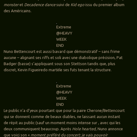
monster
et
Decadence dance
suivi de
Kid ego
issu du premier album
des Américains.
Extreme
@HEAVY
WEEK
END
Nuno Bettencourt est aussi bavard que démonstratif – sans frime
aucune – alignant ses riffs et soli avec une diabolique précision, Pat
Badger (basse) s’appliquant sous son Stettson tandis que, plus
discret, Kevin Figueiredo martèle ses futs tenant la structure.
Extreme
@HEAVY
WEEK
END
Le public n’a d’yeux pourtant que pour la paire Cherone/Bettencourt
qui se donnent comme de beaux diables, ne laissant aucun instant
de répit au public (sauf un moment moins intense sur , avec qui les
deux communiquent beaucoup. Après
Hole hearted
, Nuno annonce
que voici son «
moment préféré du concert: je vais pouvoir