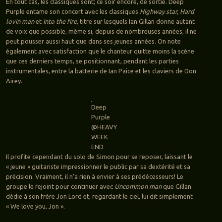
En tout cas, les classiques sont; ce soir encore, de sortie. Deep
Purple entame son concert avec les classiques
Highway star, Hard
lovin man
et
Into the fire
, titre sur lesquels Ian Gillan donne autant
de voix que possible, même si, depuis de nombreuses années, il ne
peut pousser aussi haut que dans ses jeunes années. On note
également avec satisfaction que le chanteur quitte moins la scène
que ces derniers temps, se positionnant, pendant les parties
instrumentales, entre la batterie de Ian Paice et les claviers de Don
Airey.
Deep
Purple
@HEAVY
WEEK
END
Il profite cependant du solo de Simon pour se reposer, laissant le
« jeune » guitariste impressionner le public par sa dextérité et sa
précision. Vraiment, il n’a rien à envier à ses prédécesseurs! Le
groupe le rejoint pour continuer avec
Uncommon man
que Gillan
dédie à son frère Jon Lord et, regardant le ciel, lui dit simplement
« We love you, Jon ».