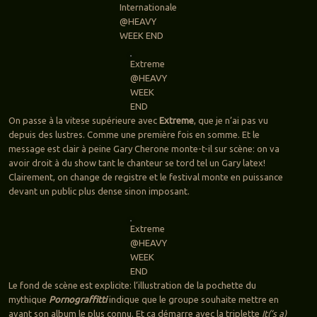
Internationale
@HEAVY
WEEK END
Extreme
@HEAVY
WEEK
END
On passe à la vitese supérieure avec
Extreme
, que je n’ai pas vu
depuis des lustres. Comme une première fois en somme. Et le
message est clair à peine Gary Cherone monte-t-il sur scène: on va
avoir droit à du show tant le chanteur se tord tel un Gary latex!
Clairement, on change de registre et le festival monte en puissance
devant un public plus dense sinon imposant.
Extreme
@HEAVY
WEEK
END
Le fond de scène est explicite: l’illustration de la pochette du
mythique
Pornograffitti
indique que le groupe souhaite mettre en
avant son album le plus connu. Et ça démarre avec la triplette
It(‘s a)