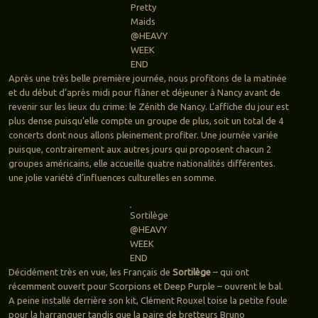
Pretty
Maids
@HEAVY
WEEK
END
Après une très belle première journée, nous profitons de la matinée
et du début d’après midi pour flâner et déjeuner à Nancy avant de
revenir sur les lieux du crime: le Zénith de Nancy. L’affiche du jour est
plus dense puisqu’elle compte un groupe de plus, soit un total de 4
concerts dont nous allons pleinement profiter. Une journée variée
puisque, contrairement aux autres jours qui proposent chacun 2
groupes américains, elle accueille quatre nationalités différentes.
une jolie variété d’influences culturelles en somme.
Sortilège
@HEAVY
WEEK
END
Décidément très en vue, les Français de
Sortilège
– qui ont
récemment ouvert pour Scorpions et Deep Purple – ouvrent le bal.
A peine installé derrière son kit, Clément Rouxel toise la petite foule
pour la harranguer tandis que la paire de bretteurs Bruno