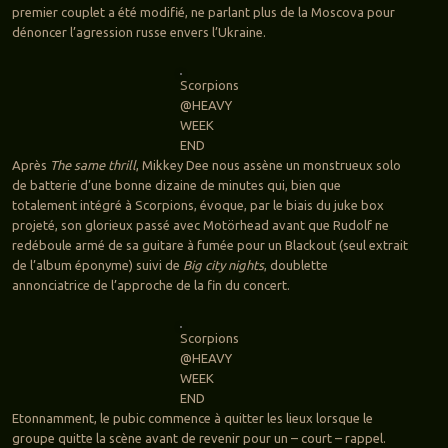
premier couplet a été modifié, ne parlant plus de la Moscova pour
dénoncer l’agression russe envers l’Ukraine.
Scorpions
@HEAVY
WEEK
END
Après
The same thrill
, Mikkey Dee nous assène un monstrueux solo
de batterie d’une bonne dizaine de minutes qui, bien que
totalement intégré à Scorpions, évoque, par le biais du juke box
projeté, son glorieux passé avec Motörhead avant que Rudolf ne
redéboule armé de sa guitare à fumée pour un Blackout (seul extrait
de l’album éponyme) suivi de
Big city nights
, doublette
annonciatrice de l’approche de la fin du concert.
Scorpions
@HEAVY
WEEK
END
Etonnamment, le pubic commence à quitter les lieux lorsque le
groupe quitte la scène avant de revenir pour un – court – rappel.