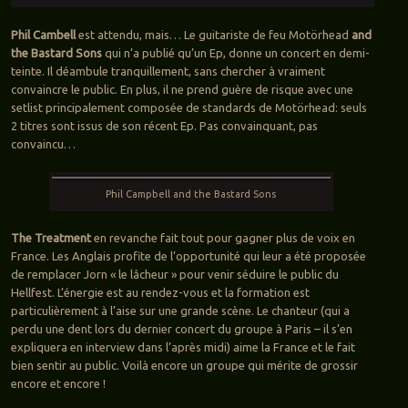
Phil Cambell
est attendu, mais… Le guitariste de feu Motörhead
and
the Bastard Sons
qui n’a publié qu’un Ep, donne un concert en demi-
teinte. Il déambule tranquillement, sans chercher à vraiment
convaincre le public. En plus, il ne prend guère de risque avec une
setlist principalement composée de standards de Motörhead: seuls
2 titres sont issus de son récent Ep. Pas convainquant, pas
convaincu…
Phil Campbell and the Bastard Sons
The Treatment
en revanche fait tout pour gagner plus de voix en
France. Les Anglais profite de l’opportunité qui leur a été proposée
de remplacer Jorn « le lâcheur » pour venir séduire le public du
Hellfest. L’énergie est au rendez-vous et la formation est
particulièrement à l’aise sur une grande scène. Le chanteur (qui a
perdu une dent lors du dernier concert du groupe à Paris – il s’en
expliquera en interview dans l’après midi) aime la France et le fait
bien sentir au public. Voilà encore un groupe qui mérite de grossir
encore et encore !