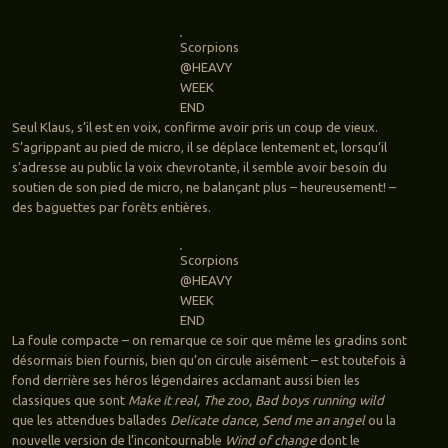
Scorpions
@HEAVY
WEEK
END
Seul Klaus, s’il est en voix, confirme avoir pris un coup de vieux.
S’agrippant au pied de micro, il se déplace lentement et, lorsqu’il
s’adresse au public la voix chevrotante, il semble avoir besoin du
soutien de son pied de micro, ne balançant plus – heureusement! –
des baguettes par forêts entières.
Scorpions
@HEAVY
WEEK
END
La foule compacte – on remarque ce soir que même les gradins sont
désormais bien fournis, bien qu’on circule aisément – est toutefois à
fond derrière ses héros légendaires acclamant aussi bien les
classiques que sont
Make it real, The zoo, Bad boys running wild
que les attendues ballades
Delicate dance, Send me an angel
ou la
nouvelle version de l’incontournable
Wind of change
dont le