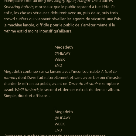
exemplaire tout au long des
Angry again, Hangar 18
ou autres
Sweating bullets
, morceaux que le public reprend à tue-tête. Et
enfin, les choses sérieuses débutent avec un, puis deux, puis trois
crowd surfers qui viennent réveiller les agents de sécurité. une fois
la machine lancée, difficile pour le public de s’arrêter même si le
rythme est ici moins intensif qu’ailleurs.
Megadeth
@HEAVY
WEEK
END
Megadeth continue sur sa lancée avec l’incontournable
A tout le
monde
, dont Dave fait naturellement et sans avoir besoin d’insister
chanter le refrain au public, avant un
Tornado of souls
exemplaire
avant
We’ll be back,
le second et dernier extrait du dernier album.
Simple, direct et efficace…
Megadeth
@HEAVY
WEEK
END