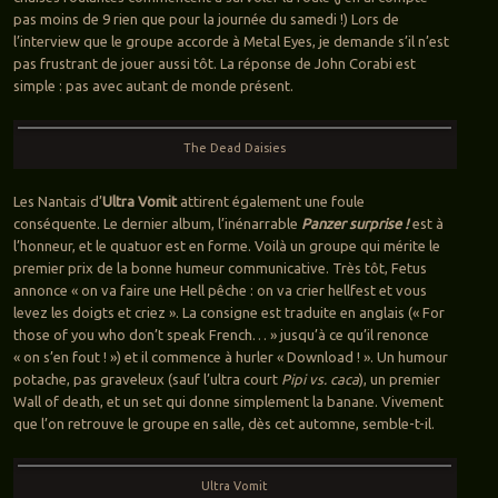
pas moins de 9 rien que pour la journée du samedi !) Lors de
l’interview que le groupe accorde à Metal Eyes, je demande s’il n’est
pas frustrant de jouer aussi tôt. La réponse de John Corabi est
simple : pas avec autant de monde présent.
The Dead Daisies
Les Nantais d’
Ultra Vomit
attirent également une foule
conséquente. Le dernier album, l’inénarrable
Panzer surprise !
est à
l’honneur, et le quatuor est en forme. Voilà un groupe qui mérite le
premier prix de la bonne humeur communicative. Très tôt, Fetus
annonce « on va faire une Hell pêche : on va crier hellfest et vous
levez les doigts et criez ». La consigne est traduite en anglais (« For
those of you who don’t speak French… » jusqu’à ce qu’il renonce
« on s’en fout ! ») et il commence à hurler « Download ! ». Un humour
potache, pas graveleux (sauf l’ultra court
Pipi vs. caca
), un premier
Wall of death, et un set qui donne simplement la banane. Vivement
que l’on retrouve le groupe en salle, dès cet automne, semble-t-il.
Ultra Vomit