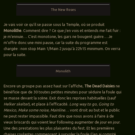
The New Roses
Je vais voir ce qu’il se passe sous la Temple, où se produit
Monolithe
. Comment dire ? Ce que j’en vois et entends me fait fuir :
je m’ennuie… C’est monotone, les gars ne bougent guère… Je
m’offre donc une mini pause, car la suite du programme est
chargée : non stop Main 1/Main 2 jusqu’à 22h15 minimum. On verra
pour la suite.
Monolith
Encore un groupe pas assez haut sur l’affiche,
The Dead Daisies
ne
bénéficie que de 30 toutes petites minutes pour séduire la foule qui
se masse devant la scène. Exit donc les reprises habituelles (sauf
Helker skelter
), et place à l’efficacité.
Long way to go, Going to
Mexico, Make some noise, Mainline
… vont droit au but et le public
ne peut rester impassible. Faut dire que nous avons à faire à de
vieux briscards qui voient leur following augmenter de jour en jour.
Une des prestations les plus plaisantes du fest. Et les premières
chaises roulantes commencent à survoler la foule (j’en ai compté