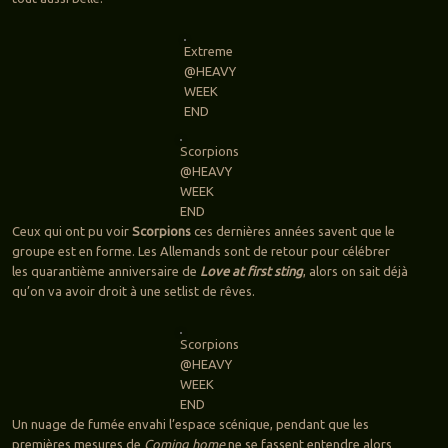
Extreme
@HEAVY
WEEK
END
Scorpions
@HEAVY
WEEK
END
Ceux qui ont pu voir
Scorpions
ces dernières années savent que le
groupe est en forme. Les Allemands sont de retour pour célébrer
les quarantième anniversaire de
Love at first sting
, alors on sait déjà
qu’on va avoir droit à une setlist de rêves.
Scorpions
@HEAVY
WEEK
END
Un nuage de fumée envahi l’espace scénique, pendant que les
premières mesures de
Coming home
ne se fassent entendre alors