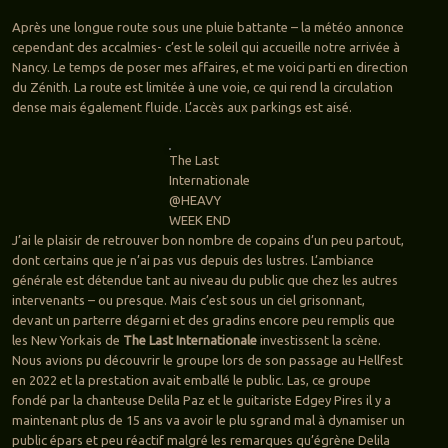
Après une longue route sous une pluie battante – la météo annonce
cependant des accalmies- c’est le soleil qui accueille notre arrivée à
Nancy. Le temps de poser mes affaires, et me voici parti en direction
du Zénith. La route est limitée à une voie, ce qui rend la circulation
dense mais également fluide. L’accès aux parkings est aisé.
The Last
Internationale
@HEAVY
WEEK END
J’ai le plaisir de retrouver bon nombre de copains d’un peu partout,
dont certains que je n’ai pas vus depuis des lustres. L’ambiance
générale est détendue tant au niveau du public que chez les autres
intervenants – ou presque. Mais c’est sous un ciel grisonnant,
devant un parterre dégarni et des gradins encore peu remplis que
les New Yorkais de
The Last Internationale
investissent la scène.
Nous avions pu découvrir le groupe lors de son passage au Hellfest
en 2022 et la prestation avait emballé le public. Las, ce groupe
fondé par la chanteuse Delila Paz et le guitariste Edgey Pires il y a
maintenant plus de 15 ans va avoir le plu sgrand mal à dynamiser un
public épars et peu réactif malgré les remarques qu’égrène Delila