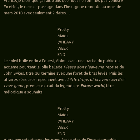
France, je crois que ça fait 6 ans que nous ne sommes pas venus! »
En effet, le dernier passage dans l’hexagone remonte au mois de
mars 2018 avec seulement 2 dates…
Pretty
Maids
@HEAVY
WEEK
END
Le soleil brille enfin à l’ouest, éblouissant une partie du public qui
acclame pourtant la jolie ballade
Please don’t leave me
, reprise de
John Sykes, titre qui termine avec une forêt de bras levés. Puis les
affaires sérieuses reprennent avec
Little drops of heaven
suivi d’un
Love game
, premier extrait du légendaire
Future world
,
titre
mélodique à souhaits.
Pretty
Maids
@HEAVY
WEEK
END
Alors que retentissent les premières notes de l’incontournable