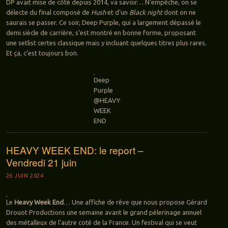
DP avait mise de côté depuis 2014, va savoir… N’empêche, on se
délecte du final composé de
Hush
et d’un
Black night
dont on ne
saurais se passer. Ce soir, Deep Purple, qui a largement dépassé le
demi siècle de carrière, s’est montré en bonne forme, proposant
une setlist certes classique mais y incluant quelques titres plus rares.
Et ça, c’est toujours bon.
Deep
Purple
@HEAVY
WEEK
END
HEAVY WEEK END: le report –
Vendredi 21 juin
26 JUIN 2024
Le
Heavy Week End
… Une affiche de rêve que nous propose Gérard
Drouot Productions une semaine avant le grand pèlerinage annuel
des métalleux de l’autre coté de la France. Un festival qui se veut