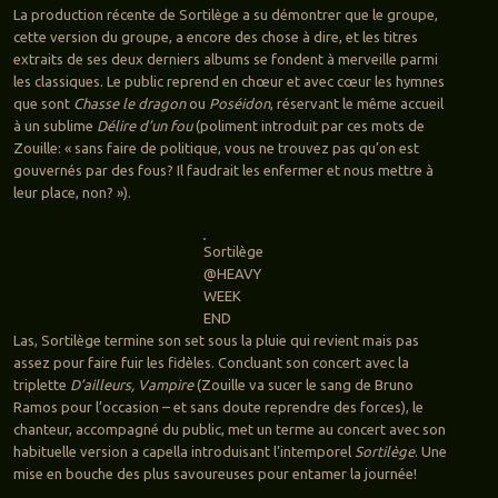
La production récente de Sortilège a su démontrer que le groupe,
cette version du groupe, a encore des chose à dire, et les titres
extraits de ses deux derniers albums se fondent à merveille parmi
les classiques. Le public reprend en chœur et avec cœur les hymnes
que sont
Chasse le dragon
ou
Poséidon
, réservant le même accueil
à un sublime
Délire d’un fou
(poliment introduit par ces mots de
Zouille: « sans faire de politique, vous ne trouvez pas qu’on est
gouvernés par des fous? Il faudrait les enfermer et nous mettre à
leur place, non? »).
Sortilège
@HEAVY
WEEK
END
Las, Sortilège termine son set sous la pluie qui revient mais pas
assez pour faire fuir les fidèles. Concluant son concert avec la
triplette
D’ailleurs, Vampire
(Zouille va sucer le sang de Bruno
Ramos pour l’occasion – et sans doute reprendre des forces), le
chanteur, accompagné du public, met un terme au concert avec son
habituelle version a capella introduisant l’intemporel
Sortilège
. Une
mise en bouche des plus savoureuses pour entamer la journée!