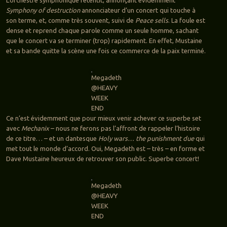
L’orchestre symphonique retentit, annonçant évidemment
Symphony of destruction
annonciateur d’un concert qui touche à
son terme, et, comme très souvent, suivi de
Peace sells
. La foule est
dense et reprend chaque parole comme un seule homme, sachant
que le concert va se terminer (trop) rapidement. En effet, Mustaine
et sa bande quitte la scène une fois ce commerce de la paix terminé.
Megadeth
@HEAVY
WEEK
END
Ce n’est évidemment que pour mieux venir achever ce superbe set
avec
Mechanix
– nous ne ferons pas l’affront de rappeler l’histoire
de ce titre… – et un dantesque
Holy wars… the punishment due
qui
met tout le monde d’accord. Oui, Megadeth est – très – en forme et
Dave Mustaine heureux de retrouver son public. Superbe concert!
Megadeth
@HEAVY
WEEK
END