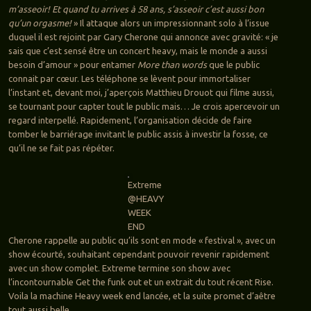
m’asseoir! Et quand tu arrives à 58 ans, s’asseoir c’est aussi bon
qu’un orgasme!
» Il attaque alors un impressionnant solo à l’issue
duquel il est rejoint par Gary Cherone qui annonce avec gravité: « je
sais que c’est sensé être un concert heavy, mais le monde a aussi
besoin d’amour » pour entamer
More than words
que le public
connait par cœur. Les téléphone se lèvent pour immortaliser
l’instant et, devant moi, j’aperçois Matthieu Drouot qui filme aussi,
se tournant pour capter tout le public mais… Je crois apercevoir un
regard interpellé. Rapidement, l’organisation décide de faire
tomber le barriérage invitant le public assis à investir la fosse, ce
qu’il ne se fait pas répéter.
Extreme
@HEAVY
WEEK
END
Cherone rappelle au public qu’ils sont en mode « festival », avec un
show écourté, souhaitant cependant pouvoir revenir rapidement
avec un show complet. Extreme termine son show avec
l’incontournable Get the funk out et un extrait du tout récent Rise.
Voila la machine Heavy week end lancée, et la suite promet d’aêtre
tout aussi belle.