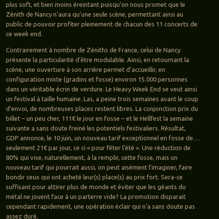
plus soft, et bien moins éreintant puisqu’on nous promet que le
Zénith de Nancy n’aura qu’une seule scène, permettant ainsi au
public de pouvoir profiter pleinement de chacun des 11 concerts de
ce week end.
Contrairement à nombre de Zéniths de France, celui de Nancy
présente la particularité d’être modulable. Ainsi, en retournant la
scène, une ouverture à son arrière permet d’accueillir, en
configuration mixte (gradins et fosse) environ 15.000 personnes
dans un véritable écrin de verdure. Le Heavy Week End se veut ainsi
un festival à taille humaine. Las, a peine trois semaines avant le coup
d’envoi, de nombreuses places restent libres. La conjonction prix du
billet – un peu cher, 111€ le jour en fosse – et le Hellfest la semaine
suivante a sans doute freiné les potentiels festivaliers. Résultat,
GDP annonce, le 10 juin, un nouveau tarif exceptionnel en fosse de…
seulement 21€ par jour, ce ci « pour fêter l’été ». Une réduction de
80% qui vise, naturellement, à la remplir, cette fosse, mais un
nouveau tarif qui pourrait aussi, on peut aisément l’imaginer, faire
bondir ceux qui ont acheté leur(s) place(s) au prix fort. Sera-ce
suffisant pour attirer plus de monde et éviter que les géants du
métal ne jouent face à un parterre vide? La promotion disparait
cependant rapidement, une opération éclair qui n’a sans doute pas
assez duré.