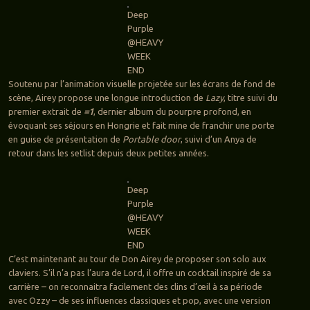
Deep
Purple
@HEAVY
WEEK
END
Soutenu par l’animation visuelle projetée sur les écrans de fond de
scène, Airey propose une longue introduction de
Lazy
, titre suivi du
premier extrait de
=1
, dernier album du pourpre profond, en
évoquant ses séjours en Hongrie et fait mine de franchir une porte
en guise de présentation de
Portable door
, suivi d’un Anya de
retour dans les setlist depuis deux petites années.
Deep
Purple
@HEAVY
WEEK
END
C’est maintenant au tour de Don Airey de proposer son solo aux
claviers. S’il n’a pas l’aura de Lord, il offre un cocktail inspiré de sa
carrière – on reconnaitra facilement des clins d’œil à sa période
avec Ozzy – de ses influences classiques et pop, avec une version