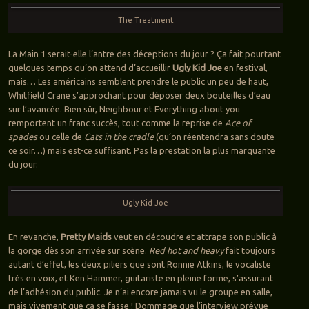
The Treatment
La Main 1 serait-elle l’antre des déceptions du jour ? Ça fait pourtant
quelques temps qu’on attend d’accueillir
Ugly Kid Joe
en festival,
mais… Les américains semblent prendre le public un peu de haut,
Whitfield Crane s’approchant pour déposer deux bouteilles d’eau
sur l’avancée. Bien sûr, Neighbour et Everything about you
remportent un franc succès, tout comme la reprise de
Ace of
spades
ou celle de
Cats in the cradle
(qu’on réentendra sans doute
ce soir…) mais est-ce suffisant. Pas la prestation la plus marquante
du jour.
Ugly Kid Joe
En revanche,
Pretty Maids
veut en découdre et attrape son public à
la gorge dès son arrivée sur scène.
Red hot and heavy
fait toujours
autant d’effet, les deux piliers que sont Ronnie Atkins, le vocaliste
très en voix, et Ken Hammer, guitariste en pleine forme, s’assurant
de l’adhésion du public. Je n’ai encore jamais vu le groupe en salle,
mais vivement que ça se fasse ! Dommage que l’interview prévue