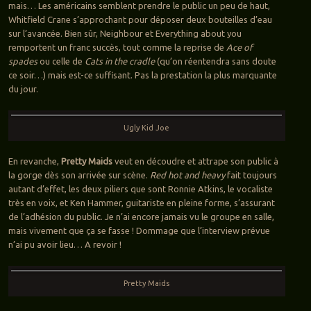
mais… Les américains semblent prendre le public un peu de haut,
Whitfield Crane s’approchant pour déposer deux bouteilles d’eau
sur l’avancée. Bien sûr, Neighbour et Everything about you
remportent un franc succès, tout comme la reprise de
Ace of
spades
ou celle de
Cats in the cradle
(qu’on réentendra sans doute
ce soir…) mais est-ce suffisant. Pas la prestation la plus marquante
du jour.
Ugly Kid Joe
En revanche,
Pretty Maids
veut en découdre et attrape son public à
la gorge dès son arrivée sur scène.
Red hot and heavy
fait toujours
autant d’effet, les deux piliers que sont Ronnie Atkins, le vocaliste
très en voix, et Ken Hammer, guitariste en pleine forme, s’assurant
de l’adhésion du public. Je n’ai encore jamais vu le groupe en salle,
mais vivement que ça se fasse ! Dommage que l’interview prévue
n’ai pu avoir lieu… A revoir !
Pretty Maids