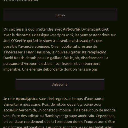
Saxon
On sait aussi à quoi s’attendre avec
Airbourne.
Dynamitant tout
avec le désormais classique
Ready to rock
, les yeux restent rivés sur
Joel O’Keeffe qui fait le show à lui seul, investissant dès que
possible l’avancée scénique. On en oublierait presque de
s’intéresser à Harri Harisson, le nouveau guitariste remplaçant
David Roads depuis peu. Le gaillard fait le job, discrètement. La
puissance d’Airbourne est bien son leader, et un répertoire
imparable. Une énergie débordante dont on ne lasse pas.
Airbourne
Je rate
Apocalyptica,
sans réel regrets, le temps d’une pause
alimentaire nécessaire. Puis, de retour devant la scène pour
accueillir Aerosmith, un constat s’impose : il y a beaucoup de monde
venu faire des adieux au flamboyant groupe américain. Cependant,
on constate rapidement que la formation donne l’impression d’être
en pilotage automatique. Les lights sont top, les poses habituelles