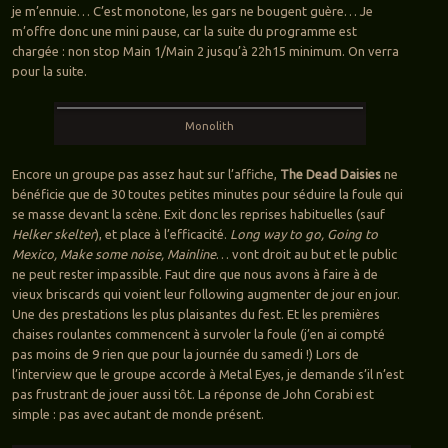
je m’ennuie… C’est monotone, les gars ne bougent guère… Je
m’offre donc une mini pause, car la suite du programme est
chargée : non stop Main 1/Main 2 jusqu’à 22h15 minimum. On verra
pour la suite.
Monolith
Encore un groupe pas assez haut sur l’affiche,
The Dead Daisies
ne
bénéficie que de 30 toutes petites minutes pour séduire la foule qui
se masse devant la scène. Exit donc les reprises habituelles (sauf
Helker skelter
), et place à l’efficacité.
Long way to go, Going to
Mexico, Make some noise, Mainline
… vont droit au but et le public
ne peut rester impassible. Faut dire que nous avons à faire à de
vieux briscards qui voient leur following augmenter de jour en jour.
Une des prestations les plus plaisantes du fest. Et les premières
chaises roulantes commencent à survoler la foule (j’en ai compté
pas moins de 9 rien que pour la journée du samedi !) Lors de
l’interview que le groupe accorde à Metal Eyes, je demande s’il n’est
pas frustrant de jouer aussi tôt. La réponse de John Corabi est
simple : pas avec autant de monde présent.