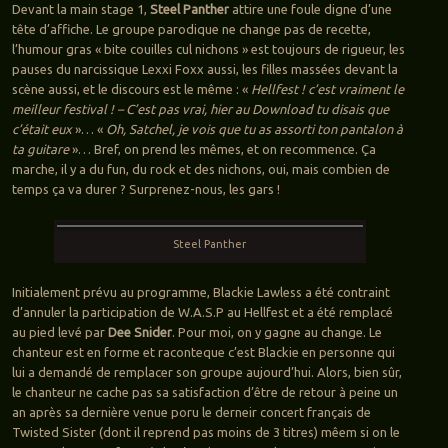
Devant la main stage 1,
Steel Panther
attire une foule digne d’une
tête d’affiche. Le groupe parodique ne change pas de recette,
l’humour gras « bite couilles cul nichons » est toujours de rigueur, les
pauses du narcissique Lexxi Foxx aussi, les filles massées devant la
scène aussi, et le discours est le même : «
Hellfest ! c’est vraiment le
meilleur festival ! – C’est pas vrai, hier au Download tu disais que
c’était eux
»… «
Oh, Satchel, je vois que tu as assorti ton pantalon à
ta guitare
»… Bref, on prend les mêmes, et on recommence. Ça
marche, il y a du fun, du rock et des nichons, oui, mais combien de
temps ça va durer ? Surprenez-nous, les gars !
Steel Panther
Initialement prévu au programme, Blackie Lawless a été contraint
d’annuler la participation de W.A.S.P au Hellfest et a été remplacé
au pied levé par
Dee Snider
. Pour moi, on y gagne au change. Le
chanteur est en forme et raconteque c’est Blackie en personne qui
lui a demandé de remplacer son groupe aujourd’hui. Alors, bien sûr,
le chanteur ne cache pas sa satisfaction d’être de retour à peine un
an après sa dernière venue poru le derneir concert français de
Twisted Sister (dont il reprend pas moins de 3 titres) mêem si on le