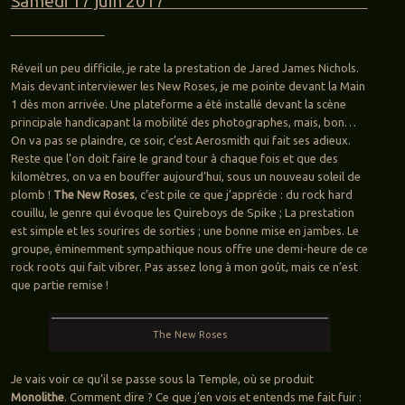
Samedi 17 juin 2017
Réveil un peu difficile, je rate la prestation de Jared James Nichols.
Mais devant interviewer les New Roses, je me pointe devant la Main
1 dès mon arrivée. Une plateforme a été installé devant la scène
principale handicapant la mobilité des photographes, mais, bon…
On va pas se plaindre, ce soir, c’est Aerosmith qui fait ses adieux.
Reste que l’on doit faire le grand tour à chaque fois et que des
kilomètres, on va en bouffer aujourd’hui, sous un nouveau soleil de
plomb !
The New Roses
, c’est pile ce que j’apprécie : du rock hard
couillu, le genre qui évoque les Quireboys de Spike ; La prestation
est simple et les sourires de sorties ; une bonne mise en jambes. Le
groupe, éminemment sympathique nous offre une demi-heure de ce
rock roots qui fait vibrer. Pas assez long à mon goût, mais ce n’est
que partie remise !
The New Roses
Je vais voir ce qu’il se passe sous la Temple, où se produit
Monolithe
. Comment dire ? Ce que j’en vois et entends me fait fuir :