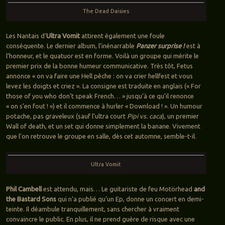
The Dead Daisies
Les Nantais d’
Ultra Vomit
attirent également une foule
conséquente. Le dernier album, l’inénarrable
Panzer surprise !
est à
l’honneur, et le quatuor est en forme. Voilà un groupe qui mérite le
premier prix de la bonne humeur communicative. Très tôt, Fetus
annonce « on va faire une Hell pêche : on va crier hellfest et vous
levez les doigts et criez ». La consigne est traduite en anglais (« For
those of you who don’t speak French… » jusqu’à ce qu’il renonce
« on s’en fout ! ») et il commence à hurler « Download ! ». Un humour
potache, pas graveleux (sauf l’ultra court
Pipi vs. caca
), un premier
Wall of death, et un set qui donne simplement la banane. Vivement
que l’on retrouve le groupe en salle, dès cet automne, semble-t-il.
Ultra Vomit
Phil Cambell
est attendu, mais… Le guitariste de feu Motörhead
and
the Bastard Sons
qui n’a publié qu’un Ep, donne un concert en demi-
teinte. Il déambule tranquillement, sans chercher à vraiment
convaincre le public. En plus, il ne prend guère de risque avec une