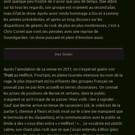
sent quelque peu frustré de n’avoir que peu de temps. Dee attire
sur lui tous les regards, son groupe est vraiment au second plan,
mais il fait le show. Après avoir rendu hommage à Dio et à Lemmy
les années précédentes, et après un long discours sur les
disparitions de géants du rock de plus en plus nombreuses, c’est à
Chris Cornel que vont ses pensées avec une reprise de
Soundgarden. Un show puissant et plein d’émotion aussi.
Dee Snider
Après l’annulation de sa venue en 2011, on n’espérait guère voir
Trust
au Hellfest. Pourtant, en pleine tournée intensive Au nom de la
rage, le plus important et/ou influents des groupes français ne
pouvait pas ne pas être accueilli en terres clissonaises. On connait
les prises de positions de Bernie et certains, dans le public,
craignent ce qu’il risque de se passer. Mais voilà : rien à signaler…
Sauf que Bernie arrive en tenue de vacanciers (ok, le soleil est de la
partie !), chemise à fleurs et bob vissé sur le crane (ne manquent que
le bermuda et les claquettes), et la communication avec le public se
limite à des « vous êtes extra » « Hellfest ! »… Le vocaliste est plutôt
calme, son chant plus rock que ce que j’avais entendu à Blois (plus