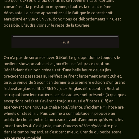
rap que rock) et le choix des titres se révèle efficace. Certains
considèrent la prestation moyenne, d’autres la disent même
décevante. Le calme apparent est-il le fait que le concert soit
enregistré en vue d’un live, donc « pas de débordements » ? C’est
possible, il faudra voir sur le reste de la tournée.
Trust
On n’a pas de surprises avec
Saxon.
Le groupe donne toujours le
meilleur show possible et aujourd’hui ne fait pas exception.
Bénéficiant d’un bon créneau et d’une belle heure de jeu (les
précédents passages au Hellfest se firent largement avant 20h et,
pire, la venue de Saxon l’an dernier à la première édition d’un grand
festival anglais se fit à 15h30…), les Anglais déroulent un Best of
retraçant bien leur carrière. Les classiques sont présents (à quelques
exceptions près) et s’avèrent toujours aussi efficaces. Biff, en
apercevant une nouvelle chaise rou/volante, s’exclame « Those are
wheels of steel ! »… Puis comme à son habitude, il propose au
public de choisir entre 4 morceaux avant d’annoncer qu’ils vont les
jouer tous les 4. C’est juste, mais
Princess of the night
entre pile
dans le temps imparti, et c’est tant mieux. Grande ou petite scène,
Saxon reste impérial.