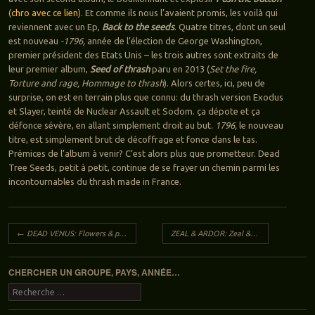
(
chro avec ce lien
). Et comme ils nous l’avaient promis, les voilà qui
reviennent avec un Ep,
Back to the seeds
. Quatre titres, dont un seul
est nouveau
-1796,
année de l’élection de George Washington,
premier président des Etats Unis – les trois autres sont extraits de
leur premier album,
Seed of thrash
paru en 2013 (
Set the fire,
Torture and rage, Hommage to thrash
). Alors certes, ici, peu de
surprise, on est en terrain plus que connu: du thrash version Exodus
et Slayer, teinté de Nuclear Assault et Sodom. ça dépote et ça
défonce sévère, en allant simplement droit au but.
1796,
le nouveau
titre, est simplement brut de décoffrage et fonce dans le tas.
Prémices de l’album à venir? C’est alors plus que prometteur. Dead
Tree Seeds, petit à petit, continue de se frayer un chemin parmi les
incontournables du thrash made in France.
Navigation des articles
←
DEAD VENUS: Flowers & pain
ZEAL & ARDOR: Zeal & ardor
→
CHERCHER UN GROUPE, PAYS, ANNÉE…
Recherche