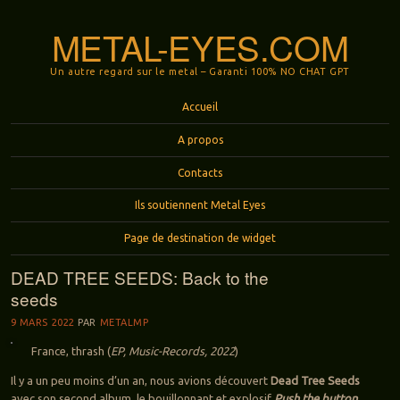
METAL-EYES.COM
Un autre regard sur le metal – Garanti 100% NO CHAT GPT
Menu
Aller au contenu principal
Accueil
A propos
Contacts
Ils soutiennent Metal Eyes
Page de destination de widget
DEAD TREE SEEDS: Back to the
seeds
9 MARS 2022
PAR
METALMP
France, thrash (
EP, Music-Records, 2022
)
Il y a un peu moins d’un an, nous avions découvert
Dead Tree Seeds
avec son second album, le bouillonnant et explosif
Push the button