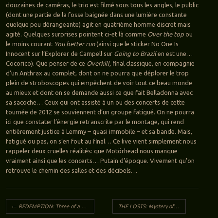
douzaines de caméras, le trio est filmé sous tous les angles, le public
(dont une partie de la fosse baignée dans une lumière constante
quelque peu dérangeante) agit en quatrième homme discret mais
agité. Quelques surprises pointent ci-et là comme
Over the top
ou
le moins courant
You better run
(ainsi que le sticker No One Is
Innocent sur l’Explorer de Campell sur
Going to Brazil
en est une…
Cocorico). Que penser de ce
Overkill,
final classique, en compagnie
d’un Anthrax au complet, dont on ne pourra que déplorer le trop
plein de stroboscopes qui empêchent de voir tout ce beau monde
au mieux et dont on se demande aussi ce que fait Belladonna avec
sa sacoche… Ceux qui ont assisté à un ou des concerts de cette
tournée de 2012 se souviennent d’un groupe fatigué. On ne pourra
ici que constater l’énergie retranscrite par le montage, qui rend
entièrement justice à Lemmy – quasi immobile – et sa bande. Mais,
fatigué ou pas, on s’en fout au final… Ce live vient simplement nous
rappeler deux cruelles réalités: que Motörhead nous manque
vraiment ainsi que les concerts… Putain d’époque. Vivement qu’on
retrouve le chemin des salles et des décibels…
Navigation des articles
←
REDEMPTION: Three of a kind
THE LOSTS: Mystery of depths
→