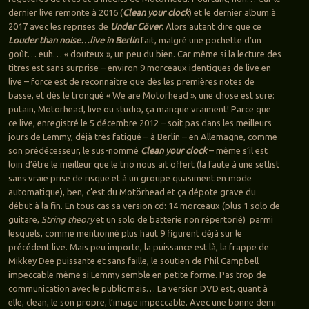
dernier live remonte à 2016 (
Clean your clock
) et le dernier album à
2017 avec les reprises de
Under Cöver
. Alors autant dire que ce
Louder than noise…live in Berlin
fait, malgré une pochette d’un
goût… euh… « douteux », un peu du bien. Car même si la lecture des
titres est sans surprise – environ 9 morceaux identiques de live en
live – force est de reconnaître que dès les premières notes de
basse, et dès le tronqué « We are Motörhead », une chose est sure:
putain, Motörhead, live ou studio, ça manque vraiment! Parce que
ce live, enregistré le 5 décembre 2012 – soit pas dans les meilleurs
jours de Lemmy, déjà très fatigué – à Berlin – en Allemagne, comme
son prédécesseur, le sus-nommé
Clean your clock
– même s’il est
loin d’être le meilleur que le trio nous ait offert (la faute à une setlist
sans vraie prise de risque et à un groupe quasiment en mode
automatique), ben, c’est du Motörhead et ça dépote grave du
début à la fin. En tous cas sa version cd: 14 morceaux (plus 1 solo de
guitare,
String theory
et un solo de batterie non répertorié) parmi
lesquels, comme mentionné plus haut 9 figurent déjà sur le
précédent live. Mais peu importe, la puissance est là, la frappe de
Mikkey Dee puissante et sans faille, le soutien de Phil Campbell
impeccable même si Lemmy semble en petite forme. Pas trop de
communication avec le public mais… La version DVD est, quant à
elle, clean, le son propre, l’image impeccable. Avec une bonne demi