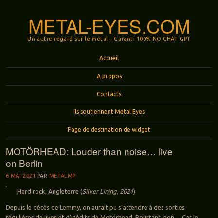
METAL-EYES.COM
Un autre regard sur le metal – Garanti 100% NO CHAT GPT
Menu
Aller au contenu principal
Accueil
A propos
Contacts
Ils soutiennent Metal Eyes
Page de destination de widget
MOTÖRHEAD: Louder than noise… live
on Berlin
6 MAI 2021
PAR
METALMP
Hard rock, Angleterre (
Silver Lining, 2021
)
Depuis le décès de Lemmy, on aurait pu s’attendre à des sorties
régulières de lives et d’inédits de Motörhead. Pourtant, non… Car le