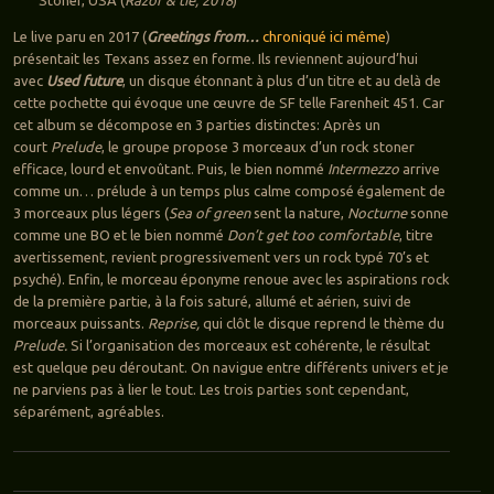
Le live paru en 2017 (
Greetings from…
chroniqué ici même
)
présentait les Texans assez en forme. Ils reviennent aujourd’hui
avec
Used future
, un disque étonnant à plus d’un titre et au delà de
cette pochette qui évoque une œuvre de SF telle Farenheit 451. Car
cet album se décompose en 3 parties distinctes: Après un
court
Prelude
, le groupe propose 3 morceaux d’un rock stoner
efficace, lourd et envoûtant. Puis, le bien nommé
Intermezzo
arrive
comme un… prélude à un temps plus calme composé également de
3 morceaux plus légers (
Sea of green
sent la nature,
Nocturne
sonne
comme une BO et le bien nommé
Don’t get too comfortable
, titre
avertissement, revient progressivement vers un rock typé 70’s et
psyché). Enfin, le morceau éponyme renoue avec les aspirations rock
de la première partie, à la fois saturé, allumé et aérien, suivi de
morceaux puissants.
Reprise,
qui clôt le disque reprend le thème du
Prelude.
Si l’organisation des morceaux est cohérente, le résultat
est quelque peu déroutant. On navigue entre différents univers et je
ne parviens pas à lier le tout. Les trois parties sont cependant,
séparément, agréables.
Navigation des articles