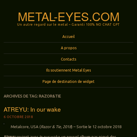
METAL-EYES.COM
Un autre regard sur le metal – Garanti 100% NO CHAT GPT
Menu
Aller au contenu principal
Accueil
A propos
Contacts
Ils soutiennent Metal Eyes
Page de destination de widget
ARCHIVES DE TAG:
RAZOR&TIE
ATREYU: In our wake
6 OCTOBRE 2018
Metalcore, USA (
Razor & Tie, 2018
) – Sortie le 12 octobre 2018
Atreyu
revient avec
In our wake
, un nouvel album pas piqué des