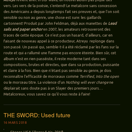
vers. Les vers de la poésie, s’entend! Le metalcore sans concession
des Américains a depuis longtemps fait ses preuves et, que l’on soit
sensible ou non au genre, une chose est sure: les gaillards
cartonnent! Produit par John Feldman, déjà aux manettes de
Lead
sails and paper anchor
en 2007, les amateurs retrouveront des
traces de cette époque. Ce n’est pas un hasard, d’ailleurs, car en
faisant de nouveau appel à ce producteur, Atreyu replonge dans
son passé. Un passé qui, semble-t-il a été réclamé par les fans sur la
route et qui a rallumé une flamme pas encore éteinte. Bien sûr, cet
album n’est en rien passéiste, il reste moderne tant dans ses
compositions, brutes et directes, que dans sa production, puissante
et claire à la fois. Bien que n’étant pas sensible au genre, je dois
reconnaître l’efficacité de morceaux comme
Terrified, Into the open
ou le morceau titre. La violence d’un
Nothing will ever change
ne
déplairait sans doute pas à un Slayer des premiers jours…
Metalcoreux, vous savez ce qu’il vous reste à faire!
THE SWORD: Used future
16 MARS 2018
Stoner, USA (
Razor & tie, 2018
)