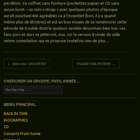
perdition. Ce coffret sans fioriture (pochettes papier et CD sans
aucun livret – un mini « récap » avec quelques photos d’époque
aurait pourtant été agréable) va à l’essentiel (bon, il y a quand
même plus de 80 titres) et est un bon moyen de se remémorer cette
période de trouble dont le quatuor semble désormais bien loin. Les
fans purs et durs se jetteront, eux, sur la version 8 vinyle de celle
même compilation qui ne propose toutefois rien de plus…
Navigation des articles
←
Interview: EXHORTED
YNGWIE MALMSTEEN: Parabellum
→
CHERCHER UN GROUPE, PAYS, ANNÉE…
Recherche
MENU PRINCIPAL
BACK IN TIME
BIOGRAPHIES
CD
Concerts from home