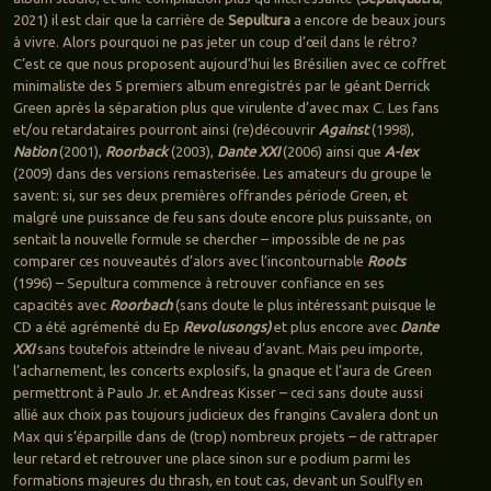
2021) il est clair que la carrière de
Sepultura
a encore de beaux jours
à vivre. Alors pourquoi ne pas jeter un coup d’œil dans le rétro?
C’est ce que nous proposent aujourd’hui les Brésilien avec ce coffret
minimaliste des 5 premiers album enregistrés par le géant Derrick
Green après la séparation plus que virulente d’avec max C. Les fans
et/ou retardataires pourront ainsi (re)découvrir
Against
(1998),
Nation
(2001),
Roorback
(2003),
Dante XXI
(2006) ainsi que
A-lex
(2009) dans des versions remasterisée. Les amateurs du groupe le
savent: si, sur ses deux premières offrandes période Green, et
malgré une puissance de feu sans doute encore plus puissante, on
sentait la nouvelle formule se chercher – impossible de ne pas
comparer ces nouveautés d’alors avec l’incontournable
Roots
(1996) – Sepultura commence à retrouver confiance en ses
capacités avec
Roorbach
(sans doute le plus intéressant puisque le
CD a été agrémenté du Ep
Revolusongs)
et plus encore avec
Dante
XXI
sans toutefois atteindre le niveau d’avant. Mais peu importe,
l’acharnement, les concerts explosifs, la gnaque et l’aura de Green
permettront à Paulo Jr. et Andreas Kisser – ceci sans doute aussi
allié aux choix pas toujours judicieux des frangins Cavalera dont un
Max qui s’éparpille dans de (trop) nombreux projets – de rattraper
leur retard et retrouver une place sinon sur e podium parmi les
formations majeures du thrash, en tout cas, devant un Soulfly en