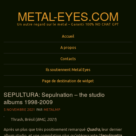
METAL-EYES.COM
Un autre regard sur le metal – Garanti 100% NO CHAT GPT
Menu
Aller au contenu principal
Accueil
A propos
Contacts
Ils soutiennent Metal Eyes
Page de destination de widget
SEPULTURA: Sepulnation – the studio
albums 1998-2009
5 NOVEMBRE 2021
PAR
METALMP
Thrash, Brésil (
BMG, 2021
)
Après un plus que très positivement remarqué
Quadra,
leur dernier
album studio, et une compilation plus qu’intéressante (
Sepulquatra
,