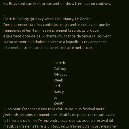
les Boys sont carrés et proposent un show très haut en couleurs.
Electric Callboy @Heavy Week-End, Nancy, Le Zenith
Dès le premier titre, les confettis rougissent le ciel, avant que les
fumigènes et les flammes ne prennent la suite. Le groupe,
également doté de deux chanteurs, change de tenues si souvent
qu’on ne peut qu’admirer la vitesse à laquelle ils reviennent et
alternent entre musique dance et brutalité metalcore.
Electric
Callboy
@Heavy
Week-
End,
Nancy,
Le
Zenith
Si on peut s’étonner d’une telle clôture pour un festival metal –
j’entends certains commentaires dépités du public qui repart avant
la fin jurant qu’on ne l’y reprendra plus, que ça, pour un festival dit
metal, ça n’a rien à faire là… (
bon, vous n’aviez qu’à vous renseigner