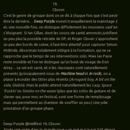
19,
Clisson
C’est le genre de groupe dont on se dit à chaque fois que c’est peut-
être la dernière…
Deep Purple
investi tranquillement la mainstage 2
et, une nouvelle fois, on distingue difficilement les musiciens sauf en
s’éloignant. Si Ian Gillan, dont les soucis de santé annoncés justifient
un peu plus la possible retraite de DP, et Roger Glover s’approchent
un peu des bords de scène, il faut être attentif pour capturer Simon
McBride, désormais totalement intégré à la formation, qui ne se
rapproche que le temps de ses interventions solo. Mais Ian Paice
reste invisible et l’on ne distingue qu’un bout de visage de Don
Airey… Le set est carré, et si les classiques sont naturellement
présents (principalement issus de
Machine head
et
In rock
), on a
plaisir à écouter des titres plus récents (
Arrogant boy, A bit on the
side
,
Diablo
). Mais le public attend naturellement les
Lazy, Space
Truckin’
ou
Smoke on the water
(plus que les solos de guitare et de
clavier qui, pour moi, en festival, sont une forme de remplissage
mais qui permettent au chanteur de souffler un peu.) Une jolie
prestation d’un groupe phare.
Deep Purple @Hellfest 19, Clisson
Après une virée dans la grande roue – ce que je n’ai pas fait depuis