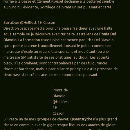
forme à la basse et Clément Rouxel déchainé à la batterie) semble
aujourd’hui évidente, Sortilège délivrant un set puissant et carré.
Sortilège @Hellfest 19, Clisson
Direction l’espace média pour une pause fraicheur avec une halte
sous Temple où je découvre avec curiosité les Italiens de
Ponte Del
Diavolo
. La formation transalpine est menée par Erba Del Diavolo
qui arpente la scène tranquillement, toisant le public comme une
maitresse d’école au regard transperçant et inquiétant (ou une
maitresse SM satisfaite de ses pratiques, au choix). Les accents
black, s’ils dominent, sont contrebalancés par des fulgurances
doom et hardcore, mais la particularité principale est la présence de
deux bassistes créant ainsi un mur sonore ultra puissant.
Ponte de
Diavolo
@Hellfest
19,
Clisson
S’il reste un de mes groupes de chevet,
Queensrÿche
n’a plus grand
chose en commun avec le gigantesque line up des années de gloire.