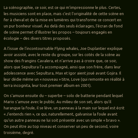
La scénographie, ce soir, est ce qui m’impressionne le plus. Certes,
les musiciens sont en place, mais c’est l’originalité de cette scène en
fer à cheval et de la mise en lumières qui transforme ce concert en
un pur bonheur visuel. Au delà des seuls éclairages, l’écran de fond
de scène permet d’illustrer les propos – toujours engagés en
écologie – des divers titres proposés.
A l’issue de l’incontournable Flying whales, Joe Duplantier explique
avoir assisté, avec le reste du groupe, sur les cotés de la scène au
show des frangins Cavalera, et n’arrive pas à croire que, ce soir,
alors que Sepultura l’a accompagné, ainsi que son frère, dans leur
adolescence avec Sepultura, Max et Igor aient joué avant Gojira. Il
leur dédie même un « nouveau » titre, Love (qui remonte en réalité à
terra incognita, leur tout premier album en 2001).
On s’amuse ensuite du – superbe – solo de batterie pendant lequel
Mario s’amuse avec le public. Au milieu de son set, alors qu’il
harangue la foule, il se lève, un panneau à la main sur lequel est écrit
« J’entends rien », ce qui, naturellement, galvanise la foule avant
qu’un autre panneau ne lui soit présenté avec un simple « bravo ».
On peut être au top niveau et conserver un peu de second, voire
troisième, degré.