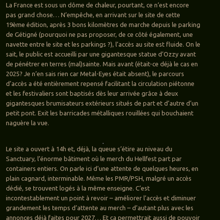
La France est sous un dôme de chaleur, pourtant, ce n’est encore
pas grand chose… N’empêche, en arrivant sur le site de cette
19ème édition, après 3 bons kilomètres de marche depuis le parking
de Gétigné (pourquoi ne pas proposer, de ce côté également, une
navette entre le site et les parkings ?), l’accès au site est fluide. On le
sait, le public est accueilli par une gigantesque statue d’Ozzy avant
de pénétrer en terres (mal)sainte. Mais avant (était-ce déjà le cas en
2025? Je n’en sais rien car Metal-Eyes était absent), le parcours
d’accès a été entièrement repensé facilitant la circulation piétonne
et les festivaliers sont baptisés dès leur arrivée grâce à deux
gigantesques brumisateurs extérieurs situés de part et d’autre d’un
petit pont. Exit les barricades métalliques rouillées qui bouchaient
naguère la vue.
Le site a ouvert à 14h et, déjà, la queue s’étire au niveau du
Sanctuary, l’énorme bâtiment où le merch du Hellfest part par
containers entiers. On parle ici d’une attente de quelques heures, en
plain cagnard, interminable. Même les PMR/PSH, malgré un accès
dédié, se trouvent logés à la même enseigne. C’est
incontestablement un point à revoir – améliorer l’accès et diminuer
grandement les temps d’attente au merch – d’autant plus avec les
annonces déjà faites pour 2027… Et ça permettrait aussi de pouvoir