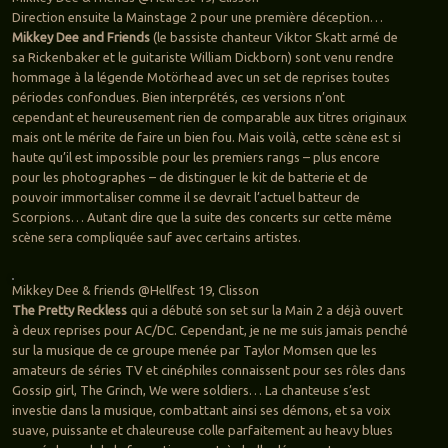
Direction ensuite la Mainstage 2 pour une première déception…
Mikkey Dee and Friends
(le bassiste chanteur Viktor Skatt armé de
sa Rickenbaker et le guitariste William Dickborn) sont venu rendre
hommage à la légende Motörhead avec un set de reprises toutes
périodes confondues. Bien interprétés, ces versions n’ont
cependant et heureusement rien de comparable aux titres originaux
mais ont le mérite de faire un bien fou. Mais voilà, cette scène est si
haute qu’il est impossible pour les premiers rangs – plus encore
pour les photographes – de distinguer le kit de batterie et de
pouvoir immortaliser comme il se devrait l’actuel batteur de
Scorpions… Autant dire que la suite des concerts sur cette même
scène sera compliquée sauf avec certains artistes.
Mikkey Dee & friends @Hellfest 19, Clisson
The Pretty Reckless
qui a débuté son set sur la Main 2 a déjà ouvert
à deux reprises pour AC/DC. Cependant, je ne me suis jamais penché
sur la musique de ce groupe menée par Taylor Momsen que les
amateurs de séries TV et cinéphiles connaissent pour ses rôles dans
Gossip girl, The Grinch, We were soldiers… La chanteuse s’est
investie dans la musique, combattant ainsi ses démons, et sa voix
suave, puissante et chaleureuse colle parfaitement au heavy blues