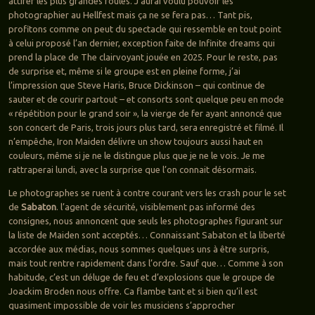
attirer les plus grandes foules. J’aurai voulu pouvoir les
photographier au Hellfest mais ça ne se fera pas… Tant pis,
profitons comme on peut du spectacle qui ressemble en tout point
à celui proposé l’an dernier, exception faite de Infinite dreams qui
prend la place de The clairvoyant jouée en 2025. Pour le reste, pas
de surprise et, même si le groupe est en pleine forme, j’ai
l’impression que Steve Haris, Bruce Dickinson – qui continue de
sauter et de courir partout – et consorts sont quelque peu en mode
« répétition pour le grand soir », la vierge de fer ayant annoncé que
son concert de Paris, trois jours plus tard, sera enregistré et filmé. Il
n’empêche, Iron Maiden délivre un show toujours aussi haut en
couleurs, même si je ne le distingue plus que je ne le vois. Je me
rattraperai lundi, avec la surprise que l’on connait désormais.
Le photographes se ruent à contre courant vers les crash pour le set
de
Sabaton
. l’agent de sécurité, visiblement pas informé des
consignes, nous annoncent que seuls les photographes figurant sur
la liste de Maiden sont acceptés… Connaissant Sabaton et la liberté
accordée aux médias, nous sommes quelques uns à être surpris,
mais tout rentre rapidement dans l’ordre. Sauf que… Comme à son
habitude, c’est un déluge de feu et d’explosions que le groupe de
Joackim Broden nous offre. Ca flambe tant et si bien qu’il est
quasiment impossible de voir les musiciens s’approcher