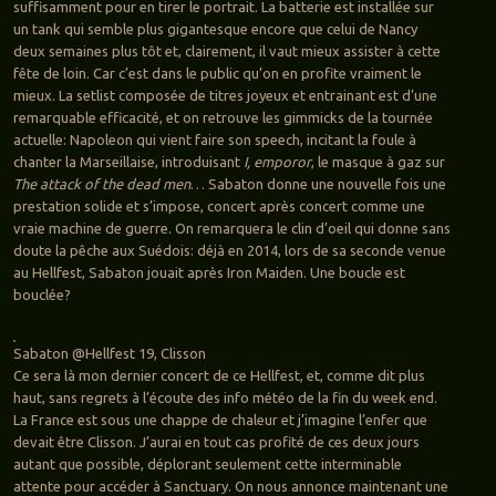
suffisamment pour en tirer le portrait. La batterie est installée sur
un tank qui semble plus gigantesque encore que celui de Nancy
deux semaines plus tôt et, clairement, il vaut mieux assister à cette
fête de loin. Car c’est dans le public qu’on en profite vraiment le
mieux. La setlist composée de titres joyeux et entrainant est d’une
remarquable efficacité, et on retrouve les gimmicks de la tournée
actuelle: Napoleon qui vient faire son speech, incitant la foule à
chanter la Marseillaise, introduisant
I, emporor
, le masque à gaz sur
The attack of the dead men
… Sabaton donne une nouvelle fois une
prestation solide et s’impose, concert après concert comme une
vraie machine de guerre. On remarquera le clin d’oeil qui donne sans
doute la pêche aux Suédois: déjà en 2014, lors de sa seconde venue
au Hellfest, Sabaton jouait après Iron Maiden. Une boucle est
bouclée?
Sabaton @Hellfest 19, Clisson
Ce sera là mon dernier concert de ce Hellfest, et, comme dit plus
haut, sans regrets à l’écoute des info météo de la fin du week end.
La France est sous une chappe de chaleur et j’imagine l’enfer que
devait être Clisson. J’aurai en tout cas profité de ces deux jours
autant que possible, déplorant seulement cette interminable
attente pour accéder à Sanctuary. On nous annonce maintenant une