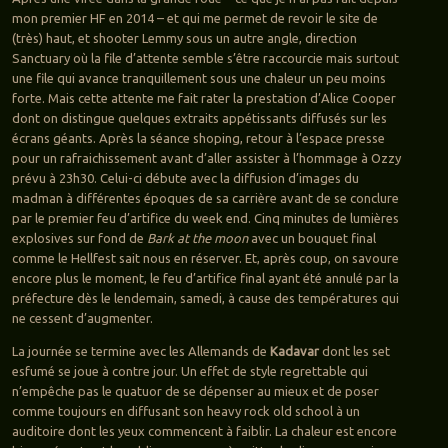
mon premier HF en 2014 – et qui me permet de revoir le site de
(très) haut, et shooter Lemmy sous un autre angle, direction
Sanctuary où la file d’attente semble s’être raccourcie mais surtout
une file qui avance tranquillement sous une chaleur un peu moins
forte. Mais cette attente me fait rater la prestation d’Alice Cooper
dont on distingue quelques extraits appétissants diffusés sur les
écrans géants. Après la séance shoping, retour à l’espace presse
pour un rafraichissement avant d’aller assister à l’hommage à Ozzy
prévu à 23h30. Celui-ci débute avec la diffusion d’images du
madman à différentes époques de sa carrière avant de se conclure
par le premier feu d’artifice du week end. Cinq minutes de lumières
explosives sur fond de
Bark at the moon
avec un bouquet final
comme le Hellfest sait nous en réserver. Et, après coup, on savoure
encore plus le moment, le feu d’artifice final ayant été annulé par la
préfecture dès le lendemain, samedi, à cause des températures qui
ne cessent d’augmenter.
La journée se termine avec les Allemands de
Kadavar
dont les set
esfumé se joue à contre jour. Un effet de style regrettable qui
n’empêche pas le quatuor de se dépenser au mieux et de poser
comme toujours en diffusant son heavy rock old school à un
auditoire dont les yeux commencent à faiblir. La chaleur est encore