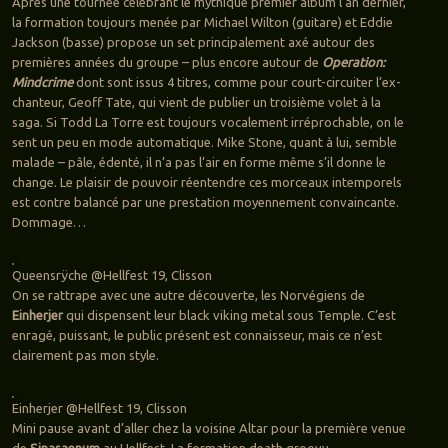
Après une tournée célébrant le mythique premier album l’an dernier,
la formation toujours menée par Michael Wilton (guitare) et Eddie
Jackson (basse) propose un set principalement axé autour des
premières années du groupe – plus encore autour de
Operation:
Mindcrime
dont sont issus 4 titres, comme pour court-circuiter l’ex-
chanteur, Geoff Tate, qui vient de publier un troisième volet à la
saga. Si Todd La Torre est toujours vocalement irréprochable, on le
sent un peu en mode automatique. Mike Stone, quant à lui, semble
malade – pâle, édenté, il n’a pas l’air en forme même s’il donne le
change. Le plaisir de pouvoir réentendre ces morceaux intemporels
est contre balancé par une prestation moyennement convaincante.
Dommage…
Queensrÿche @Hellfest 19, Clisson
On se rattrape avec une autre découverte, les Norvégiens de
Einherjer
qui dispensent leur black viking metal sous Temple. C’est
enragé, puissant, le public présent est connaisseur, mais ce n’est
clairement pas mon style.
Einherjer @Hellfest 19, Clisson
Mini pause avant d’aller chez la voisine Altar pour la première venue