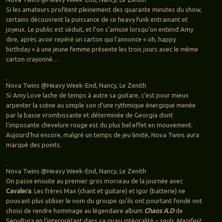
Si les amateurs profitent pleinement des quarante minutes du show,
certains découvrent la puissance de ce heavy funk entrainant et
joyeux. Le public est séduit, et l’on s’amuse lorsqu’on entend Amy
dire, après avoir repéré un carton qui l’annonce « oh, happy
birthday » à une jeune femme présente les trois jours avec le même
carton crayonné…
Nova Twins @Heavy Week-End, Nancy, Le Zenith
Si Amy Love lache de temps à autre sa guitare, c’est pour mieux
arpenter la scène au simple son d’une rythmique énergique menée
par la basse vrombissante et déterminée de Georgia dont
l’imposante chevelure rouge est du plus bel effet en mouvement.
Aujourd’hui encore, malgré un temps de jeu limité, Nova Twins aura
marqué des points.
Nova Twins @Heavy Week-End, Nancy, Le Zenith
On passe ensuite au premier gros morceau de la journée avec
Cavalera
. Les frères Max (chant et guitare) et Igor (batterie) ne
pouvant plus utiliser le nom du groupe qu’ils ont pourtant fondé ont
choisi de rendre hommage au légendaire album
Chaos A.D
de
Sepultura en l’interprétant dans sa quasi intégralité – seuls
Manifest