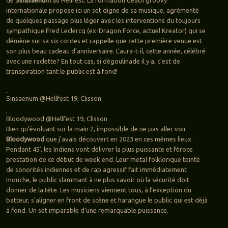
de
Sinasaenum
au Hellfest. La formation death groovy
internationale propose ici un set digne de sa musique, agrémenté
de quelques passage plus léger avec les interventions du toujours
sympathique Fred Leclercq (ex-Dragon Force, actuel Kreator) qui se
démène sur sa six cordes et rappelle que cette première venue est
son plus beau cadeau d’anniversaire. L’aura-t-il, cette année, célébré
avec une raclette? En tout cas, si dégoulinade il y a, c’est de
transpiration tant le public est à fond!
Sinsaenum @Hellfest 19, Clisson
Bloodywood @Hellfest 19, Clisson
Bien qu’évoluant sur la main 2, impossible de ne pas aller voir
Bloodywood
que j’avais découvert en 2023 en ces mêmes lieux.
Pendant 45′, les Indiens vont délivrer la plus puissante et féroce
prestation de ce début de week end. Leur metal folklorique teinté
de sonorités indiennes et de rap agressif fait immédiatement
mouche, le public slammant à ne plus savoir où la sécurité doit
donner de la tête. Les musiciens viennent tous, à l’exception du
batteur, s’aligner en front de scène et harangue le public qui est déjà
à fond. Un set imparable d’une remarquable puissance.