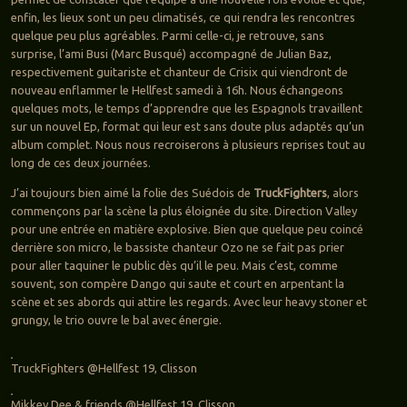
enfin, les lieux sont un peu climatisés, ce qui rendra les rencontres
quelque peu plus agréables. Parmi celle-ci, je retrouve, sans
surprise, l’ami Busi (Marc Busqué) accompagné de Julian Baz,
respectivement guitariste et chanteur de Crisix qui viendront de
nouveau enflammer le Hellfest samedi à 16h. Nous échangeons
quelques mots, le temps d’apprendre que les Espagnols travaillent
sur un nouvel Ep, format qui leur est sans doute plus adaptés qu’un
album complet. Nous nous recroiserons à plusieurs reprises tout au
long de ces deux journées.
J’ai toujours bien aimé la folie des Suédois de
TruckFighters
, alors
commençons par la scène la plus éloignée du site. Direction Valley
pour une entrée en matière explosive. Bien que quelque peu coincé
derrière son micro, le bassiste chanteur Ozo ne se fait pas prier
pour aller taquiner le public dès qu’il le peu. Mais c’est, comme
souvent, son compère Dango qui saute et court en arpentant la
scène et ses abords qui attire les regards. Avec leur heavy stoner et
grungy, le trio ouvre le bal avec énergie.
TruckFighters @Hellfest 19, Clisson
Mikkey Dee & friends @Hellfest 19, Clisson