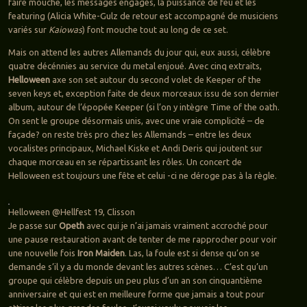
faire mouche, les messages engagés, la puissance de feu et les
featuring (Alicia White-Gulz de retour est accompagné de musiciens
variés sur
Kaiowas
) font mouche tout au long de ce set.
Mais on attend les autres Allemands du jour qui, eux aussi, célèbre
quatre décénnies au service du metal enjoué. Avec cinq extraits,
Helloween
axe son set autour du second volet de Keeper of the
seven keys et, exception faite de deux morceaux issu de son dernier
album, autour de l’épopée Keeper (si l’on y intègre Time of the oath.
On sent le groupe désormais unis, avec une vraie complicité – de
façade? on reste très pro chez les Allemands – entre les deux
vocalistes principaux, Michael Kiske et Andi Deris qui joutent sur
chaque morceau en se répartissant les rôles. Un concert de
Helloween est toujours une fête et celui -ci ne déroge pas à la règle.
Helloween @Hellfest 19, Clisson
Je passe sur
Opeth
avec qui je n’ai jamais vraiment accroché pour
une pause restauration avant de tenter de me rapprocher pour voir
une nouvelle fois
Iron Maiden
. Las, la foule est si dense qu’on se
demande s’il y a du monde devant les autres scènes… C’est qu’un
groupe qui célèbre depuis un peu plus d’un an son cinquantième
anniversaire et qui est en meilleure forme que jamais a tout pour