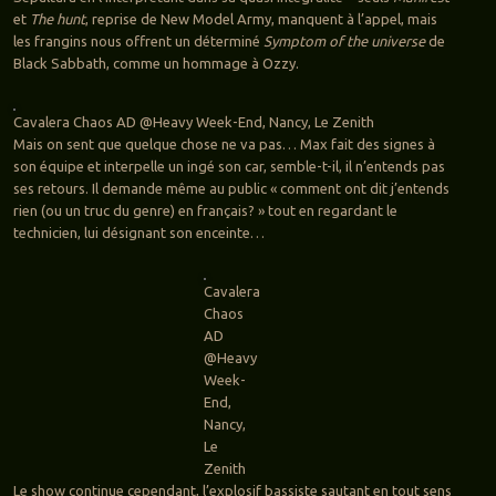
et
The hunt
, reprise de New Model Army, manquent à l’appel, mais
les frangins nous offrent un déterminé
Symptom of the universe
de
Black Sabbath, comme un hommage à Ozzy.
Cavalera Chaos AD @Heavy Week-End, Nancy, Le Zenith
Mais on sent que quelque chose ne va pas… Max fait des signes à
son équipe et interpelle un ingé son car, semble-t-il, il n’entends pas
ses retours. Il demande même au public « comment ont dit j’entends
rien (ou un truc du genre) en français? » tout en regardant le
technicien, lui désignant son enceinte…
Cavalera
Chaos
AD
@Heavy
Week-
End,
Nancy,
Le
Zenith
Le show continue cependant, l’explosif bassiste sautant en tout sens