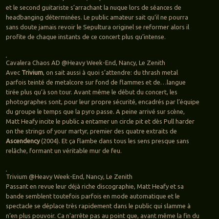
et le second guitariste s’arrachant la nuque lors de séances de
headbanging déterminées. Le public amateur sait qu’il ne pourra
sans doute jamais revoir le Sepultura originel se reformer alors il
profite de chaque instants de ce concert plus qu’intense.
Cavalera Chaos AD @Heavy Week-End, Nancy, Le Zenith
Avec
Trivium
, on sait aussi à quoi s’attendre: du thrash metal
parfois teinté de metalcore sur fond de flammes et de…langue
tirée plus qu’à son tour. Avant même le début du concert, les
photographes sont, pour leur propre sécurité, encadrés par l’équipe
du groupe le temps que la pyro passe. A peine arrivé sur scène,
Matt Heafy incite le public a entamer un circle pit et dès Pull harder
on the strings of your martyr, premier des quatre extraits de
Ascendency
(2004). Et ça flambe dans tous les sens presque sans
relâche, formant un véritable mur de feu.
Trivium @Heavy Week-End, Nancy, Le Zenith
Passant en revue leur déjà riche discographie, Matt Heafy et sa
bande semblent toutefois parfois en mode automatique et le
spectacle se déplace très rapidement dans le public qui slamme à
n’en plus pouvoir. Ca n’arrête pas au point que, avant même la fin du