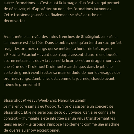
autres formations… C’est aussi là la magie d’un festival qui permet
de découvrir, et d’apprécier ou non, des formations inconnues.
Cette troisième journée va finalement se révéler riche de
découvertes.
Avant même l’arrivée des indus frenchies de
Shaârghot
sur scène,
l’ambiance est à la fête. Dans le public, quelqu’un tend un sac qui fait
réagir les premiers rangs qui se mettent à hurler de très joyeux
« Pikachu! Pikachu! » avant que n’apparaissent d’abord une bouée
licorne entrainant des « la licorne! la licorne » et un dragon noir avec
une série de « Krokmou! Krokmou! » tandis que, dans le pit, une
sorte de grinch vient frotter sa main enduite de noir les visages des
premiers rangs. L’ambiance est, comme la journée, chaude avant
même le premier riff!
Shaârghot @Heavy Week-End, Nancy, Le Zenith
Je n’ai encore jamais eu l’opportunité d’assister à un concert de
Shaârghot. Et je ne serai pas déçu du voyage. Car, si je connais le
concept – l’humanité a été infectée par un virus transformant les
gens en noir – le groupe s’impose rapidement comme une machine
de guerre au show exceptionnel.