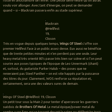
fosse en antichambre de l’enfer. Une petite demi-heure qu’on aurait
voulu voir allonger. Avec tant d’énergie, on peut se demander
quand – si – Blackrain passera enfin au stade supérieur.
Blackrain
@Hellfest
19,
Clisson
Très en vogue depuis quelques temps,
Wings Of Steel
s’offre son
premier Hellfest face à un public assez dense. Eux aussi ne bénéficie
que de trente petites minutes et n’en perdent pas une seule. Leur
heavy metal très orienté 80’s passe très bien sur scène et si l’on peut
sourire aux poses typiques de l’époque de Leo Unnermark (chant)
et, surtout, du guitariste Parker Halub – des poses que ne
renieraient pas Steel Panther – on est vite happés par la puissance
des titres du jour. Clairement, WOS renforce sa réputation et,
certainement, sera une des valeurs sures de demain.
Wings Of Steel @Hellfest 19, Clisson
Un petit tour sous la Main 2 pour tenter d’apercevoir les guerriers
suédois de
Brothers Of Metal
. Le metal épique/power metal du
combo a ses fans qui se tassent devant la scène ou défilent les trois