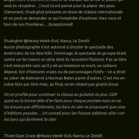
veut en récupérer…) tout ici est pensé pour le plaisir des yeux.
Clairement, Shaârghot présente un show de stature internationale
et on peut se demander ce qui l’empêche d’exploser chez nous et
hors de nos frontières… Exceptionnel!
Shaârghot @Heavy Week-End, Nancy, Le Zenith
Aucun photographe n’est autorisé à shooter le spectacle des
Américains de Ice Nine Kills. Dommage, le spectacle du groupe étant
centré sur les tueurs en série dont ils racontent l’histoire. Pas un titre
n’est interprété sans qu’il y ait au minimum un mort, un cadavre
dépecé, tiré d’histoires vraies ou de personnages fictifs – on a droit
au Joker de Batman et à Norman Bates parmi d’autres. C’est mis en
scène titre par titre mais, au final, on en retient pas grand chose.
On en profite pour continuer la chasse au gobelet du jour, GDP
ayant eu la bonne idée d’en faire pour chaque journée mais on ne
les trouve que difficilement, les bars du site ne proposant que ceux
d’éditions passées… Un conseil pour les futures éditions: aller voir
les bars qui dominent le site!
Three Days Grace @Heavy Week-End, Nancy, Le Zenith