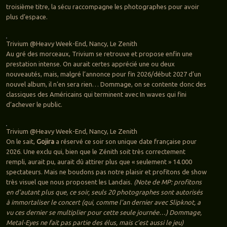
troisième titre, la sécu raccompagne les photographes pour avoir
plus d’espace.
Trivium @Heavy Week-End, Nancy, Le Zenith
Au gré des morceaux, Trivium se retrouve et propose enfin une
prestation intense. On aurait certes apprécié une ou deux
nouveautés, mais, malgré l’annonce pour fin 2026/début 2027 d’un
nouvel album, il n’en sera rien… Dommage, on se contente donc des
classiques des Américains qui terminent avec In waves qui fini
d’achever le public.
Trivium @Heavy Week-End, Nancy, Le Zenith
On le sait,
Gojira
a réservé ce soir son unique date française pour
2026. Une exclu qui, bien que le Zénith soit très correctement
rempli, aurait pu, aurait dû attirer plus que « seulement » 14.000
spectateurs. Mais ne boudons pas notre plaisir et profitons de show
très visuel que nous proposent les Landais.
(Note de MP: profitons
en d’autant plus que, ce soir, seuls 20 photographes sont autorisés
à immortaliser le concert (qui, comme l’an dernier avec Slipknot, a
vu ces dernier se multiplier pour cette seule journée…) Dommage,
Metal-Eyes ne fait pas partie des élus, mais c’est aussi le jeu)