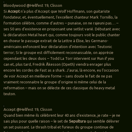
Bloodywood @Hellfest 19, Clisson
Si
Accept
n’a plus d’Accept que Wolf Hoffmann, son guitariste
fondateur, et, éventuellement, l’excellent chanteur Mark Tornillo, la
formation célèbre, comme d’autres – punaise, on ne rajeuni pas… –
ses 50 ans d’existence en proposant une setlist varié. Débutant avec
la déclaration Metal heart qui, comme toujours voit le public chanter
en choeur le passage extrait de la Lettre à Élise, les Germano-
américains enfoncent leur déclaration d’intention avec Teutonic
terror; Si le groupe est difficilement reconnaissable, on apprécie
cependant les deux duos – Todd La Torr intervient sur Run if you
can et, plus tard, Fredrik Åkesson (Opeth) viendra enrager plus
encore les cordes de Fast as a shark. J’aurai, là encore, eu l’occasion
de voir Accept en meilleure forme – sans doute le fait de ne pas
vraiment reconnaitre le groupe d’origine ni même celui de la
reformation – mais on se délecte de ces classique du heavy metal
teuton.
Accept @Hellfest 19, Clisson
Quand bien même ils célèbrent leur 40 ans d’existence, je rate – je ne
sais plus pour quelle raison – le set de
Sepultura
qui semble délivrer
un set puissant. Le thrash tribal et furieux du groupe continue de