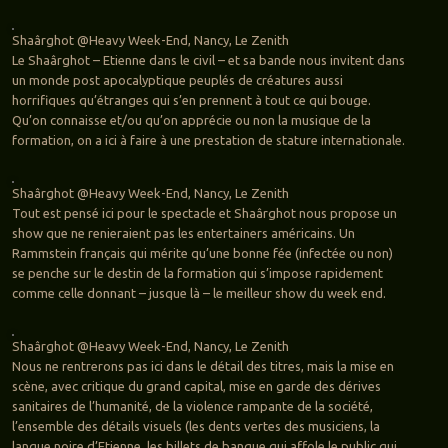
Shaârghot @Heavy Week-End, Nancy, Le Zenith
Le Shaârghot – Etienne dans le civil – et sa bande nous invitent dans
un monde post apocalyptique peuplés de créatures aussi
horrifiques qu’étranges qui s’en prennent à tout ce qui bouge.
Qu’on connaisse et/ou qu’on apprécie ou non la musique de la
formation, on a ici à faire à une prestation de stature internationale.
Shaârghot @Heavy Week-End, Nancy, Le Zenith
Tout est pensé ici pour le spectacle et Shaârghot nous propose un
show que ne renieraient pas les entertainers américains. Un
Rammstein français qui mérite qu’une bonne fée (infectée ou non)
se penche sur le destin de la formation qui s’impose rapidement
comme celle donnant – jusque là – le meilleur show du week end.
Shaârghot @Heavy Week-End, Nancy, Le Zenith
Nous ne rentrerons pas ici dans le détail des titres, mais la mise en
scène, avec critique du grand capital, mise en garde des dérives
sanitaires de l’humanité, de la violence rampante de la société,
l’ensemble des détails visuels (les dents vertes des musiciens, la
langue noire d’Etienne, les billets de banque qui affole le public qui