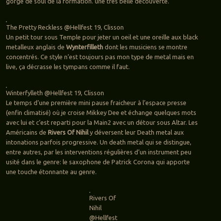
gorgé de soul de la formation. une très belle découverte.
The Pretty Reckless @Hellfest 19, Clisson
Un petit tour sous Temple pour jeter un oeil et une oreille aux black
metalleux anglais de
Wynterfilleth
dont les musiciens se montre
concentrés. Ce style n’est toujours pas mon type de metal mais en
live, ça décrasse les tympans comme il faut.
Winterfylleth @Hellfest 19, Clisson
Le temps d’une première mini pause fraicheur à l’espace presse
(enfin climatisé) où je croise Mikkey Dee et échange quelques mots
avec lui et c’est reparti pour la Main2 avec un détour sous Altar. Les
Américains de
Rivers Of Nihil
y déversent leur Death metal aux
intonations parfois progressive. Un death metal qui se distingue,
entre autres, par les interventions régulières d’un instrument peu
usité dans le genre: le saxophone de Patrick Corona qui apporte
une touche étonnante au genre.
Rivers Of
Nihil
@Hellfest