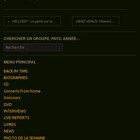
Navigation des articles
←
HELLFEST : un point sur la programmation
DEAD VENUS: Flowers & pain
→
CHERCHER UN GROUPE, PAYS, ANNÉE…
Recherche
MENU PRINCIPAL
BACK IN TIME
BIOGRAPHIES
CD
Concerts from home
Concours
DVD
INTERVIEWS
LIVE REPORTS
LIVRES
NEWS
PHOTO DE LA SEMAINE