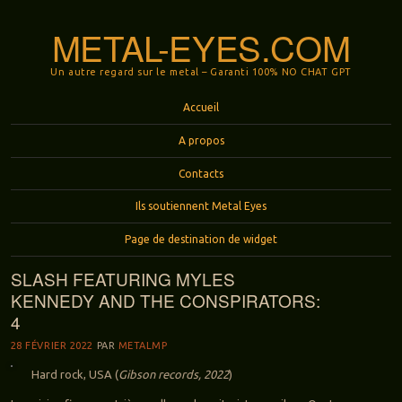
METAL-EYES.COM
Un autre regard sur le metal – Garanti 100% NO CHAT GPT
Menu
Aller au contenu principal
Accueil
A propos
Contacts
Ils soutiennent Metal Eyes
Page de destination de widget
SLASH FEATURING MYLES
KENNEDY AND THE CONSPIRATORS:
4
28 FÉVRIER 2022
PAR
METALMP
Hard rock, USA (
Gibson records, 2022
)