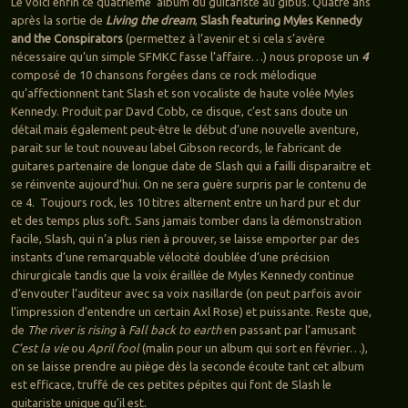
Le voici enfin ce quatrième album du guitariste au gibus. Quatre ans
après la sortie de
Living the dream
,
Slash featuring Myles Kennedy
and the Conspirators
(permettez à l’avenir et si cela s’avère
nécessaire qu’un simple SFMKC fasse l’affaire…) nous propose un
4
composé de 10 chansons forgées dans ce rock mélodique
qu’affectionnent tant Slash et son vocaliste de haute volée Myles
Kennedy. Produit par Davd Cobb, ce disque, c’est sans doute un
détail mais également peut-être le début d’une nouvelle aventure,
parait sur le tout nouveau label Gibson records, le fabricant de
guitares partenaire de longue date de Slash qui a failli disparaitre et
se réinvente aujourd’hui. On ne sera guère surpris par le contenu de
ce 4. Toujours rock, les 10 titres alternent entre un hard pur et dur
et des temps plus soft. Sans jamais tomber dans la démonstration
facile, Slash, qui n’a plus rien à prouver, se laisse emporter par des
instants d’une remarquable vélocité doublée d’une précision
chirurgicale tandis que la voix éraillée de Myles Kennedy continue
d’envouter l’auditeur avec sa voix nasillarde (on peut parfois avoir
l’impression d’entendre un certain Axl Rose) et puissante. Reste que,
de
The river is rising
à
Fall back to earth
en passant par l’amusant
C’est la vie
ou
April fool
(malin pour un album qui sort en février…),
on se laisse prendre au piège dès la seconde écoute tant cet album
est efficace, truffé de ces petites pépites qui font de Slash le
guitariste unique qu’il est.