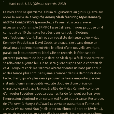
Hard rock, USA (
Gibson records, 2022
)
Le voici enfin ce quatrième album du guitariste au gibus. Quatre ans
après la sortie de
Living the dream
,
Slash featuring Myles Kennedy
and the Conspirators
(permettez à l’avenir et si cela s’avère
nécessaire qu’un simple SFMKC fasse l’affaire…) nous propose un
4
composé de 10 chansons forgées dans ce rock mélodique
qu’affectionnent tant Slash et son vocaliste de haute volée Myles
Kennedy. Produit par Davd Cobb, ce disque, c’est sans doute un
détail mais également peut-être le début d’une nouvelle aventure,
parait sur le tout nouveau label Gibson records, le fabricant de
guitares partenaire de longue date de Slash qui a failli disparaitre et
se réinvente aujourd’hui. On ne sera guère surpris par le contenu de
ce 4. Toujours rock, les 10 titres alternent entre un hard pur et dur
et des temps plus soft. Sans jamais tomber dans la démonstration
facile, Slash, qui n’a plus rien à prouver, se laisse emporter par des
instants d’une remarquable vélocité doublée d’une précision
chirurgicale tandis que la voix éraillée de Myles Kennedy continue
d’envouter l’auditeur avec sa voix nasillarde (on peut parfois avoir
l’impression d’entendre un certain Axl Rose) et puissante. Reste que,
de
The river is rising
à
Fall back to earth
en passant par l’amusant
C’est la vie
ou
April fool
(malin pour un album qui sort en février…),
on se laisse prendre au piège dès la seconde écoute tant cet album