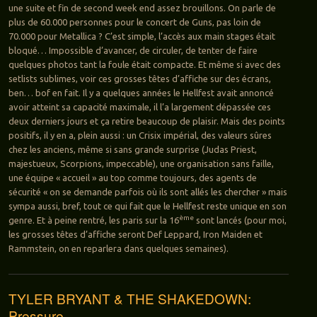
une suite et fin de second week end assez brouillons. On parle de
plus de 60.000 personnes pour le concert de Guns, pas loin de
70.000 pour Metallica ? C’est simple, l’accès aux main stages était
bloqué… Impossible d’avancer, de circuler, de tenter de faire
quelques photos tant la foule était compacte. Et même si avec des
setlists sublimes, voir ces grosses têtes d’affiche sur des écrans,
ben… bof en fait. Il y a quelques années le Hellfest avait annoncé
avoir atteint sa capacité maximale, il l’a largement dépassée ces
deux derniers jours et ça retire beaucoup de plaisir. Mais des points
positifs, il y en a, plein aussi : un Crisix impérial, des valeurs sûres
chez les anciens, même si sans grande surprise (Judas Priest,
majestueux, Scorpions, impeccable), une organisation sans faille,
une équipe « accueil » au top comme toujours, des agents de
sécurité « on se demande parfois où ils sont allés les chercher » mais
sympa aussi, bref, tout ce qui fait que le Hellfest reste unique en son
ème
genre. Et à peine rentré, les paris sur la 16
sont lancés (pour moi,
les grosses têtes d’affiche seront Def Leppard, Iron Maiden et
Rammstein, on en reparlera dans quelques semaines).
TYLER BRYANT & THE SHAKEDOWN:
Pressure