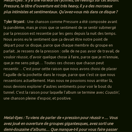
Metal-Eyes : Il y a une variété de rythmes, de feelings sur cet album.
Pressure, le titre d’ouverture est très heavy, il y a des morceaux
plus intimistes et sentimentaux. Qu’avez-vous mis dans ce disque ?
Tyler Bryant
: Une chanson comme Pressure a été composée avant
la pandémie, mais je crois que ce sentiment de se sentir submergé
par la pression est ressentie par les gens depuis la nuit des temps.
Nous avons eu le sentiment que ça devait être notre point de
départ pour ce disque, parce que chaque membre du groupe en
parlait. Je ressens de la pression : celle de ne pas avoir de travail, de
vouloir réussir, d’avoir quelque chose à faire, parce que je m’ennuie,
que je me sens piégé… Toutes ces choses que chacun peut
ressentir… C’est pour cette raison que nous avons choisi de placer
l’aguille de la pochette dans le rouge, parce que c’est ce que nous
ressentons actuellement. Mais nous ne pouvions nous arrêter là,
nous devions explorer d’autres sentiments pour voir le bout du
tunnel. C’est la raison pour laquelle l’album se termine avec
Coastin’
,
une chanson pleine d’espoir, et positive.
Metal-Eyes : Tu viens de parler de « pression pour réussir » … Vous
avez joué en ouverture de groupes gigantesques, avez sorti une
demi-douzaine d’albums… Que manque-t-il pour vous faire passer