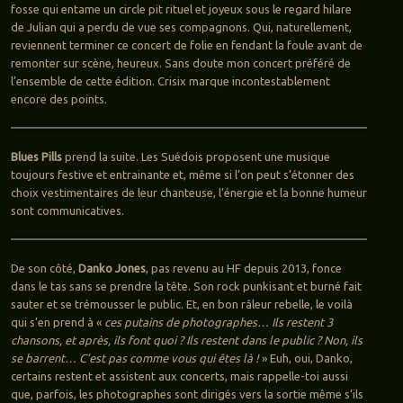
fosse qui entame un circle pit rituel et joyeux sous le regard hilare
de Julian qui a perdu de vue ses compagnons. Qui, naturellement,
reviennent terminer ce concert de folie en fendant la foule avant de
remonter sur scène, heureux. Sans doute mon concert préféré de
l’ensemble de cette édition. Crisix marque incontestablement
encore des points.
Blues Pills
prend la suite. Les Suédois proposent une musique
toujours festive et entrainante et, même si l’on peut s’étonner des
choix vestimentaires de leur chanteuse, l’énergie et la bonne humeur
sont communicatives.
De son côté,
Danko Jones
, pas revenu au HF depuis 2013, fonce
dans le tas sans se prendre la tête. Son rock punkisant et burné fait
sauter et se trémousser le public. Et, en bon râleur rebelle, le voilà
qui s’en prend à «
ces putains de photographes… Ils restent 3
chansons, et après, ils font quoi ? Ils restent dans le public ? Non, ils
se barrent… C’est pas comme vous qui êtes là !
» Euh, oui, Danko,
certains restent et assistent aux concerts, mais rappelle-toi aussi
que, parfois, les photographes sont dirigés vers la sortie même s’ils