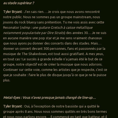
au stade supérieur ?
Tyler Bryant
: J’en sais rien… Je crois que nous avons rencontré
notre public. Nous ne sommes pas un groupe mainstream, nous
jouons du rock bluesy sans prétention. Tu me vois assis avec cette
Resonator (
ndmp : une guitare Gretsch à caisse métallique
notamment popularisée par Dire Straits
) des années 30… Je ne suis
en aucune manière une pop star et je me sens vraiment chanceux
que nous ayons pu donner des concerts dans des stades. Mais…
donner un concert devant 300 personnes, fans et passionnés par la
musique de The Shakedown, est tout aussi gratifiant. A mes yeux,
en tout cas ! Le succès à grande échelle n’a jamais été le but de ce
groupe, notre objectif est de créer la musique que nous adorons.
Continuer sur cette voie, comme les artistes que je respecte, c’est ce
que je souhaite : faire le plus de disque jusqu’à ce que je ne le puisse
plus.
Metal-Eyes : Vous n’avez presque jamais changé de line-up…
Tyler Bryant
: Oui, à l’exception de notre bassiste qui a quitté le
groupe après 8 ans. Nous nous sommes quittés en très bons termes
et nous nous parlons encore… Il commencé en tant que batteur, et il