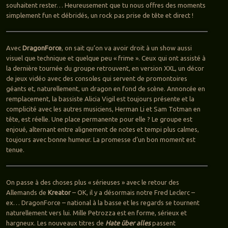
souhaitent rester… Heureusement que tu nous offres des moments
simplement fun et débridés, un rock pas prise de tête et direct !
Avec
DragonForce
, on sait qu’on va avoir droit à un show aussi
visuel que technique et quelque peu « frime ». Ceux qui ont assisté à
la dernière tournée du groupe retrouvent, en version XXL, un décor
de jeux vidéo avec des consoles qui servent de promontoires
géants et, naturellement, un dragon en fond de scène. Annoncée en
remplacement, la bassiste Alicia Vigil est toujours présente et la
complicité avec les autres musiciens, Herman Li et Sam Totman en
tête, est réelle. Une place permanente pour elle ? Le groupe est
enjoué, alternant entre alignement de notes et tempi plus calmes,
toujours avec bonne humeur. La promesse d’un bon moment est
tenue.
On passe à des choses plus « sérieuses » avec le retour des
Allemands de
Kreator
– OK, il y a désormais notre Fred Leclerc –
ex… DragonForce – national à la basse et les regards se tournent
naturellement vers lui. Mille Petrozza est en forme, sérieux et
hargneux. Les nouveaux titres de
Hate über alles
passent