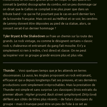
connait la (petite) discographie du combo, est un peu dommage car
on dirait que le Gallois se complait à ne plus jouer que dans un
tribute band – ce qui ne fut pourtant pas le cas en avril dernier lors
de la tournée française. Mais on est au Hellfest et ce soir, les cendres
de Lemmy doivent être déposées au pied de sa statue, alors, ce
concert serait-il un dernier hommage ?
Tyler Bryant & the Shakedown
se fraie un chemin sur la route des
grands. Le rock vintage, ou comme le désignent certains « classic
rock », chaleureux et entrainant du gang fait mouche. Il n’y a
simplement ici rien à redire, c’est direct et classe. On ne peut
qu’espérer voir ce groupe grandir encore plus et plus vite.
Thunder
… Voici quelques temps que je les attends en terres
clissonnaises. Là aussi, les Anglais proposent un rock entrainant,
efficace et qui a depuis longtemps fait ses preuves, et ses dernières
productions sont simplement irréprochables. Mais la prestation de
Thunder est simple et sans surprise. Les classiques (trois extraits du
premier album :
Higher ground, Back street symphony
et
Dirty love
)
défilent aux côtés de titres plus récents – de futurs classiques du
groupe – mais il manque peut-être un peu de folie à ce set au