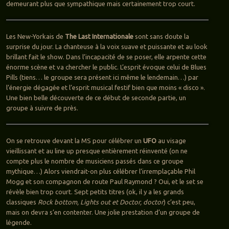
demeurant plus que sympathique mais certainement trop court.
Les New-Yorkais de
The Last Internationale
sont sans doute la
surprise du jour. La chanteuse à la voix suave et puissante et au look
brillant fait le show. Dans l’incapacité de se poser, elle arpente cette
énorme scène et va chercher le public. L’esprit évoque celui de Blues
Pills (tiens… le groupe sera présent ici même le lendemain…) par
l’énergie dégagée et l’esprit musical festif bien que moins « disco ».
Une bien belle découverte de ce début de seconde partie, un
groupe à suivre de près.
On se retrouve devant la MS pour célébrer un
UFO
au visage
vieillissant et au line up presque entièrement réinventé (on ne
compte plus le nombre de musiciens passés dans ce groupe
mythique…) Alors viendrait-on plus célébrer l’irremplaçable Phil
Mogg et son compagnon de route Paul Raymond ? Oui, et le set se
révèle bien trop court. Sept petits titres (ok, il y a les grands
classiques
Rock bottom, Lights out et Doctor, doctor
) c’est peu,
mais on devra s’en contenter. Une jolie prestation d’un groupe de
légende.