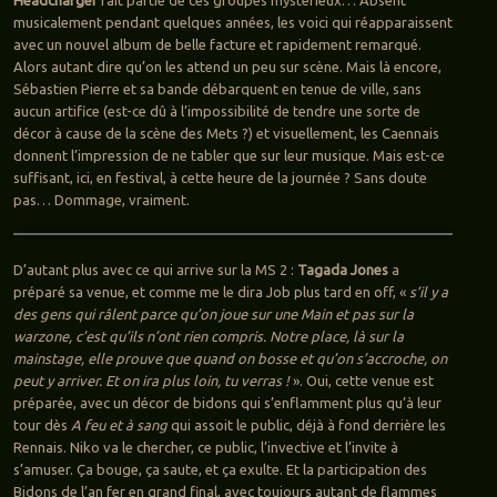
musicalement pendant quelques années, les voici qui réapparaissent
avec un nouvel album de belle facture et rapidement remarqué.
Alors autant dire qu’on les attend un peu sur scène. Mais là encore,
Sébastien Pierre et sa bande débarquent en tenue de ville, sans
aucun artifice (est-ce dû à l’impossibilité de tendre une sorte de
décor à cause de la scène des Mets ?) et visuellement, les Caennais
donnent l’impression de ne tabler que sur leur musique. Mais est-ce
suffisant, ici, en festival, à cette heure de la journée ? Sans doute
pas… Dommage, vraiment.
D’autant plus avec ce qui arrive sur la MS 2 :
Tagada Jones
a
préparé sa venue, et comme me le dira Job plus tard en off, «
s’il y a
des gens qui râlent parce qu’on joue sur une Main et pas sur la
warzone, c’est qu’ils n’ont rien compris. Notre place, là sur la
mainstage, elle prouve que quand on bosse et qu’on s’accroche, on
peut y arriver. Et on ira plus loin, tu verras !
». Oui, cette venue est
préparée, avec un décor de bidons qui s’enflamment plus qu’à leur
tour dès
A feu et à sang
qui assoit le public, déjà à fond derrière les
Rennais. Niko va le chercher, ce public, l’invective et l’invite à
s’amuser. Ça bouge, ça saute, et ça exulte. Et la participation des
Bidons de l’an fer en grand final, avec toujours autant de flammes