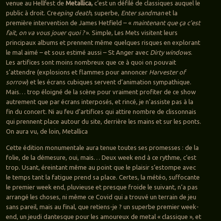
venue au Hellfest de
Metallica,
c’est un défilé de classiques auquel le
public à droit. Cre
eping death
, superbe,
Enter sandman
et la
première intervention de James Hetfield – «
maintenant que ça c’est
fait, on va vous jouer quoi ?
». Simple, Les Mets visitent leurs
principaux albums et prennent même quelques risques en explorant
le mal aimé – et sous estimé aussi – St Anger avec
Dirty windows
.
Les artifices sont moins nombreux que ce à quoi on pouvait
s’attendre (explosions et flammes pour annoncer
Harvester of
sorrow
) et les écrans cubiques servent d’animation sympathique.
Mais… trop éloigné de la scène pour vraiment profiter de ce show
autrement que par écrans interposés, et rincé, je n’assiste pas à la
fin du concert. Ni au feu d’artifices qui attire nombre de clissonnais
qui prennent place autour du site, derrière les mains et sur les ponts.
On aura vu, de loin, Metallica
Cette édition monumentale aura tenue toutes ses promesses : de la
folie, de la démesure, oui, mais… Deux week end à ce rythme, c’est
trop. Usant, éreintant même au point que le plaisir s’estompe avec
le temps tant la fatigue prend sa place. Certes, la météo, suffocante
le premier week end, pluvieuse et presque froide le suivant, n’a pas
arrangé les choses, ni même ce Covid qui a trouvé un terrain de jeu
sans pareil, mais au final, que retiens-je ? un superbe premier week-
end, un jeudi dantesque pour les amoureux de metal « classique », et