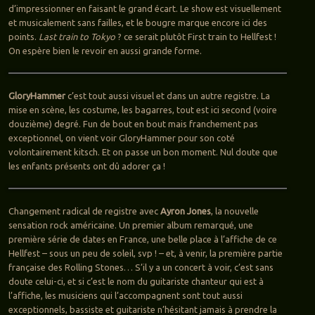
d’impressionner en faisant le grand écart. Le show est visuellement
et musicalement sans failles, et le bougre marque encore ici des
points.
Last train to Tokyo
? ce serait plutôt First train to Hellfest !
On espère bien le revoir en aussi grande forme.
GloryHammer
c’est tout aussi visuel et dans un autre registre. La
mise en scène, les costume, les bagarres, tout est ici second (voire
douzième) degré. Fun de bout en bout mais franchement pas
exceptionnel, on vient voir GloryHammer pour son coté
volontairement kitsch. Et on passe un bon moment. Nul doute que
les enfants présents ont dû adorer ça !
Changement radical de registre avec
Ayron Jones
, la nouvelle
sensation rock américaine. Un premier album remarqué, une
première série de dates en France, une belle place à l’affiche de ce
Hellfest – sous un peu de soleil, svp ! – et, à venir, la première partie
française des Rolling Stones… S’il y a un concert à voir, c’est sans
doute celui-ci, et si c’est le nom du guitariste chanteur qui est à
l’affiche, les musiciens qui l’accompagnent sont tout aussi
exceptionnels, bassiste et guitariste n’hésitant jamais à prendre la