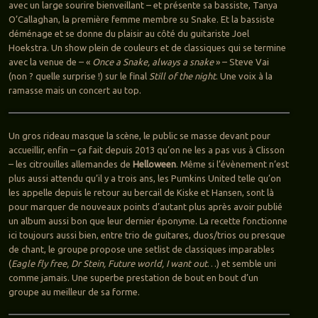
avec un large sourire bienveillant – et présente sa bassiste, Tanya
O’Callaghan, la première femme membre su Snake. Et la bassiste
déménage et se donne du plaisir au côté du guitariste Joel
Hoekstra. Un show plein de couleurs et de classiques qui se termine
avec la venue de – «
Once a Snake, always a snake
» – Steve Vai
(non ? quelle surprise !) sur le final
Still of the night
. Une voix à la
ramasse mais un concert au top.
Un gros rideau masque la scène, le public se masse devant pour
accueillir, enfin – ça fait depuis 2013 qu’on ne les a pas vus à Clisson
– les citrouilles allemandes de
Helloween
. Même si l’évènement n’est
plus aussi attendu qu’il y a trois ans, les Pumkins United telle qu’on
les appelle depuis le retour au bercail de Kiske et Hansen, sont là
pour marquer de nouveaux points d’autant plus après avoir publié
un album aussi bon que leur dernier éponyme. La recette fonctionne
ici toujours aussi bien, entre trio de guitares, duos/trios ou presque
de chant, le groupe propose une setlist de classiques imparables
(
Eagle fly free, Dr Stein, Future world, I want out
…) et semble uni
comme jamais. Une superbe prestation de bout en bout d’un
groupe au meilleur de sa forme.