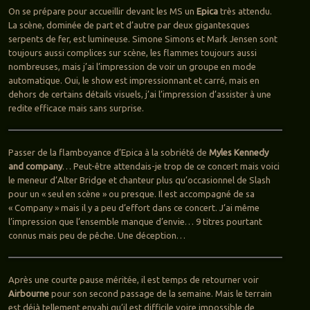
On se prépare pour accueillir devant les MS un
Epica
très attendu.
La scène, dominée de part et d’autre par deux gigantesques
serpents de fer, est lumineuse. Simone Simons et Mark Jensen sont
toujours aussi complices sur scène, les flammes toujours aussi
nombreuses, mais j’ai l’impression de voir un groupe en mode
automatique. Oui, le show est impressionnant et carré, mais en
dehors de certains détails visuels, j’ai l’impression d’assister à une
redite efficace mais sans surprise.
Passer de la flamboyance d’Epica à la sobriété de
Myles Kennedy
and company
… Peut-être attendais-je trop de ce concert mais voici
le meneur d’Alter Bridge et chanteur plus qu’occasionnel de Slash
pour un « seul en scène » ou presque. Il est accompagné de sa
« Company » mais il y a peu d’effort dans ce concert. J’ai même
l’impression que l’ensemble manque d’envie… 9 titres pourtant
connus mais peu de pêche. Une déception…
Après une courte pause méritée, il est temps de retourner voir
Airbourne
pour son second passage de la semaine. Mais le terrain
est déjà tellement envahi qu’il est difficile voire impossible de