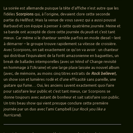
La soirée est allemande puisque la tête d’affiche n’est autre que les
fidèles
Scorpions
qui, à l’origine, devaient clore cette seconde
partie du Hellfest. Mais la venue de vous savez qui a aussi poussé
Barbaud et son équipe à penser à cette quatrième journée. Meine et
sa bande ont accepté de clore cette journée du jeudi et c’est tant
mieux. Car même si le chanteur semble parfois en mode diesel – lent
à démarrer – le groupe trouve rapidement sa vitesse de croisière.
Avec Scorpions, on sait exactement ce qu’on va avoir : un chanteur
qui distribue l’équivalent de la forêt amazonienne en baguettes, un
break de ballades intemporelles (avec un Wind of Change revisité
en hommage à l’Ukraine) et une large place laissée au nouvel album
(avec, de mémoire, au moins cinq titres extraits de
Rock believer
),
un show son et lumières rodé et d’une efficacité sans pareille, une
guitare qui fume… Oui, les anciens savent exactement quoi faire
pour satisfaire leur public et c’est tant mieux, car Scorpions se
donne toujours avec autant de bonheur et sait satisfaire son public.
Un très beau show qui vient presque conclure cette première
journée par un duo avec l’ami Campbell (
sur Rock you like a
hurricane
).