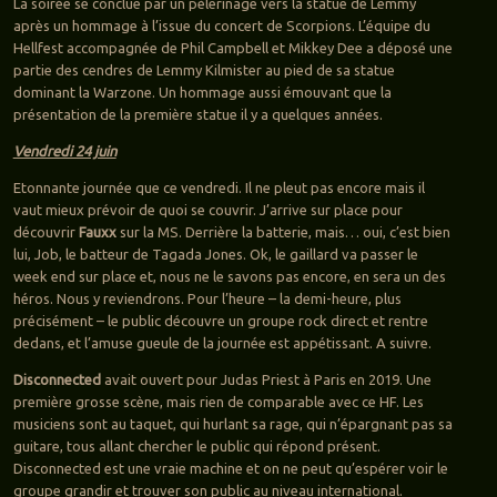
La soirée se conclue par un pèlerinage vers la statue de Lemmy
après un hommage à l’issue du concert de Scorpions. L’équipe du
Hellfest accompagnée de Phil Campbell et Mikkey Dee a déposé une
partie des cendres de Lemmy Kilmister au pied de sa statue
dominant la Warzone. Un hommage aussi émouvant que la
présentation de la première statue il y a quelques années.
Vendredi 24 juin
Etonnante journée que ce vendredi. Il ne pleut pas encore mais il
vaut mieux prévoir de quoi se couvrir. J’arrive sur place pour
découvrir
Fauxx
sur la MS. Derrière la batterie, mais… oui, c’est bien
lui, Job, le batteur de Tagada Jones. Ok, le gaillard va passer le
week end sur place et, nous ne le savons pas encore, en sera un des
héros. Nous y reviendrons. Pour l’heure – la demi-heure, plus
précisément – le public découvre un groupe rock direct et rentre
dedans, et l’amuse gueule de la journée est appétissant. A suivre.
Disconnected
avait ouvert pour Judas Priest à Paris en 2019. Une
première grosse scène, mais rien de comparable avec ce HF. Les
musiciens sont au taquet, qui hurlant sa rage, qui n’épargnant pas sa
guitare, tous allant chercher le public qui répond présent.
Disconnected est une vraie machine et on ne peut qu’espérer voir le
groupe grandir et trouver son public au niveau international.