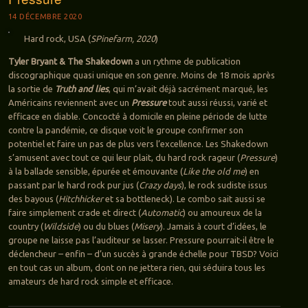
14 DÉCEMBRE 2020
Hard rock, USA (
SPinefarm, 2020
)
Tyler Bryant & The Shakedown
a un rythme de publication
discographique quasi unique en son genre. Moins de 18 mois après
la sortie de
Truth and lies
, qui m’avait déjà sacrément marqué, les
Américains reviennent avec un
Pressure
tout aussi réussi, varié et
efficace en diable. Concocté à domicile en pleine période de lutte
contre la pandémie, ce disque voit le groupe confirmer son
potentiel et faire un pas de plus vers l’excellence. Les Shakedown
s’amusent avec tout ce qui leur plait, du hard rock rageur (
Pressure
)
à la ballade sensible, épurée et émouvante (
Like the old me
) en
passant par le hard rock pur jus (
Crazy days
), le rock sudiste issus
des bayous (
Hitchhicker
et sa bottleneck). Le combo sait aussi se
faire simplement crade et direct (
Automatic
) ou amoureux de la
country (
Wildside
) ou du blues (
Misery
). Jamais à court d’idées, le
groupe ne laisse pas l’auditeur se lasser. Pressure pourrait-il être le
déclencheur – enfin – d’un succès à grande échelle pour TBSD? Voici
en tout cas un album, dont on ne jettera rien, qui séduira tous les
amateurs de hard rock simple et efficace.