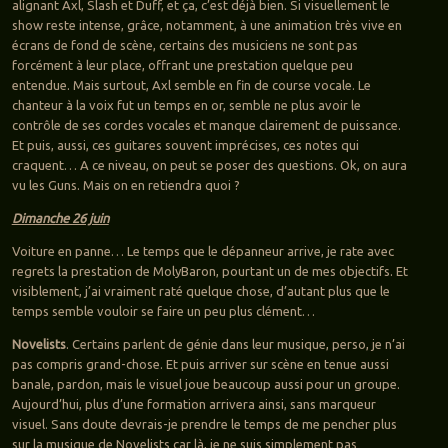
alignant Axl, Slash et Duff, et ça, c’est déjà bien. Si visuellement le
show reste intense, grâce, notamment, à une animation très vive en
écrans de fond de scène, certains des musiciens ne sont pas
forcément à leur place, offrant une prestation quelque peu
entendue. Mais surtout, Axl semble en fin de course vocale. Le
chanteur à la voix fut un temps en or, semble ne plus avoir le
contrôle de ses cordes vocales et manque clairement de puissance.
Et puis, aussi, ces guitares souvent imprécises, ces notes qui
craquent… A ce niveau, on peut se poser des questions. Ok, on aura
vu les Guns. Mais on en retiendra quoi ?
Dimanche 26 juin
Voiture en panne… Le temps que le dépanneur arrive, je rate avec
regrets la prestation de MolyBaron, pourtant un de mes objectifs. Et
visiblement, j’ai vraiment raté quelque chose, d’autant plus que le
temps semble vouloir se faire un peu plus clément…
Novelists
. Certains parlent de génie dans leur musique, perso, je n’ai
pas compris grand-chose. Et puis arriver sur scène en tenue aussi
banale, pardon, mais le visuel joue beaucoup aussi pour un groupe.
Aujourd’hui, plus d’une formation arrivera ainsi, sans marqueur
visuel. Sans doute devrais-je prendre le temps de me pencher plus
sur la musique de Novelists car là, je ne suis simplement pas