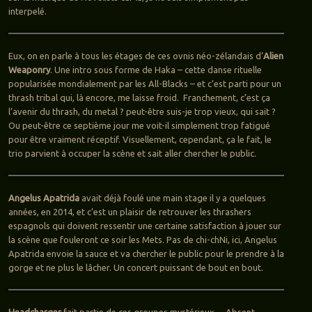
interpelé.
Eux, on en parle à tous les étages de ces ovnis néo-zélandais d’
Alien
Weaponry
. Une intro sous forme de Haka – cette danse rituelle
popularisée mondialement par les All-Blacks – et c’est parti pour un
thrash tribal qui, là encore, me laisse froid. Franchement, c’est ça
l’avenir du thrash, du metal ? peut-être suis-je trop vieux, qui sait ?
Ou peut-être ce septième jour me voit-il simplement trop fatigué
pour être vraiment réceptif. Visuellement, cependant, ça le fait, le
trio parvient à occuper la scène et sait aller chercher le public.
Angelus Apatrida
avait déjà foulé une main stage il y a quelques
années, en 2014, et c’est un plaisir de retrouver les thrashers
espagnols qui doivent ressentir une certaine satisfaction à jouer sur
la scène que fouleront ce soir les Mets. Pas de chi-chNi, ici, Angelus
Apatrida envoie la sauce et va chercher le public pour le prendre à la
gorge et ne plus le lâcher. Un concert puissant de bout en bout.
Headcharger
fait partie de ces groupes mystérieux… Absent