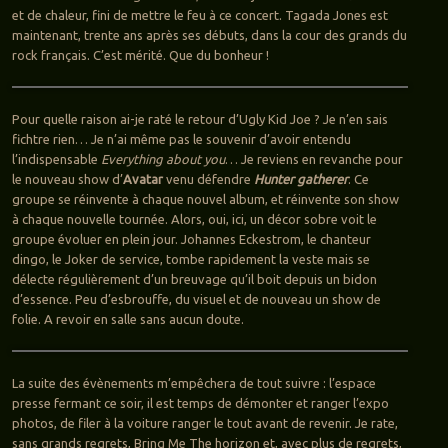
et de chaleur, fini de mettre le feu à ce concert. Tagada Jones est
maintenant, trente ans après ses débuts, dans la cour des grands du
rock français. C’est mérité. Que du bonheur !
Pour quelle raison ai-je raté le retour d’Ugly Kid Joe ? Je n’en sais
fichtre rien… Je n’ai même pas le souvenir d’avoir entendu
l’indispensable
Everything about you
… Je reviens en revanche pour
le nouveau show d’
Avatar
venu défendre
Hunter gatherer
. Ce
groupe se réinvente à chaque nouvel album, et réinvente son show
à chaque nouvelle tournée. Alors, oui, ici, un décor sobre voit le
groupe évoluer en plein jour. Johannes Eckestrom, le chanteur
dingo, le Joker de service, tombe rapidement la veste mais se
délecte régulièrement d’un breuvage qu’il boit depuis un bidon
d’essence. Peu d’esbrouffe, du visuel et de nouveau un show de
folie. A revoir en salle sans aucun doute.
La suite des évènements m’empêchera de tout suivre : l’espace
presse fermant ce soir, il est temps de démonter et ranger l’expo
photos, de filer à la voiture ranger le tout avant de revenir. Je rate,
sans grands regrets, Bring Me The horizon et, avec plus de regrets,