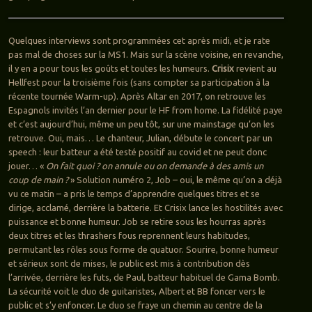
Quelques interviews sont programmées cet après midi, et je rate
pas mal de choses sur la MS1. Mais sur la scène voisine, en revanche,
il y en a pour tous les goûts et toutes les humeurs.
Crisix
revient au
Hellfest pour la troisième fois (sans compter sa participation à la
récente tournée Warm-up). Après Altar en 2017, on retrouve les
Espagnols invités l’an dernier pour le HF from home. La fidélité paye
et c’est aujourd’hui, même un peu tôt, sur une mainstage qu’on les
retrouve. Oui, mais… Le chanteur, Julian, débute le concert par un
speech : leur batteur a été testé positif au covid et ne peut donc
jouer… «
On fait quoi ? on annule ou on demande à des amis un
coup de main ?
» Solution numéro 2, Job – oui, le même qu’on a déjà
vu ce matin – a pris le temps d’apprendre quelques titres et se
dirige, acclamé, derrière la batterie. Et Crisix lance les hostilités avec
puissance et bonne humeur. Job se retire sous les hourras après
deux titres et les thrashers fous reprennent leurs habitudes,
permutant les rôles sous forme de quatuor. Sourire, bonne humeur
et sérieux sont de mises, le public est mis à contribution dès
l’arrivée, derrière les futs, de Paul, batteur habituel de Gama Bomb.
La sécurité voit le duo de guitaristes, Albert et BB foncer vers le
public et s’y enfoncer. Le duo se fraye un chemin au centre de la