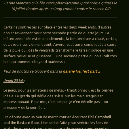
Carine Mancuso (« la fée verte photographie ») qui nous a quittés le
16 juillet dernier après un long combat contre le cancer. RIP
Certains sont restés sur place entre les deux week ends, d’autres
non et reviennent pour cette seconde partie de quatre jours. La
météo annoncée est moins clémente, la température a chuté, certes,
et les jours qui viennent vont s’avérer tout aussi compliqués à cause
de la pluie qui, dès le vendredi, transforme le terrain solide en une
surface boueuse et glissante… Une seconde partie qu’on aurait très
bien pu nommer « beyond madness ».
Plus de photos se trouvent dans la
galerie Hellfest part 2
Jeudi 23 juin
Le jeudi, pour les amateurs de metal « traditionnel », est la journée
idéale. Le gratin qui défile dès 15h30 sur les main stages est
impressionnant. Pour moi, c’est simple, je n’en décolle pas – ou
presque – de la journée…
On débute avec un peu de merch tout en écoutant
Phil Campbell
and the Bastard Sons
. Une setlist faite pour séduire les fans de
Motörhead, un set sans grande prise de risque ce qui, quand on