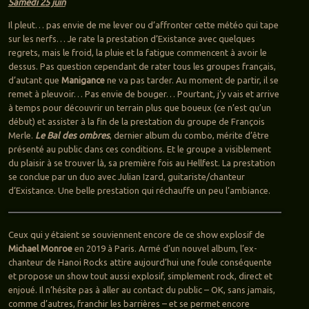
Samedi 25 juin
Il pleut… pas envie de me lever ou d’affronter cette météo qui tape
sur les nerfs… Je rate la prestation d’Existance avec quelques
regrets, mais le froid, la pluie et la fatigue commencent à avoir le
dessus. Pas question cependant de rater tous les groupes français,
d’autant que
Manigance
ne va pas tarder. Au moment de partir, il se
remet à pleuvoir… Pas envie de bouger… Pourtant, j’y vais et arrive
à temps pour découvrir un terrain plus que boueux (ce n’est qu’un
début) et assister à la fin de la prestation du groupe de François
Merle.
Le Bal des ombres
, dernier album du combo, mérite d’être
présenté au public dans ces conditions. Et le groupe a visiblement
du plaisir à se trouver là, sa première fois au Hellfest. La prestation
se conclue par un duo avec Julian Izard, guitariste/chanteur
d’Existance. Une belle prestation qui réchauffe un peu l’ambiance.
Ceux qui y étaient se souviennent encore de ce show explosif de
Michael Monroe
en 2019 à Paris. Armé d’un nouvel album, l’ex-
chanteur de Hanoi Rocks attire aujourd’hui une foule conséquente
et propose un show tout aussi explosif, simplement rock, direct et
enjoué. Il n’hésite pas à aller au contact du public – OK, sans jamais,
comme d’autres, franchir les barrières – et se permet encore