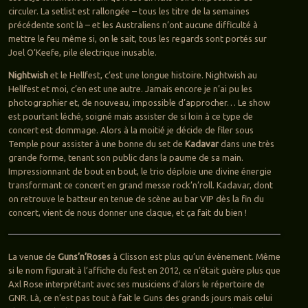
circuler. La setlist est rallongée – tous les titre de la semaines
précédente sont là – et les Australiens n’ont aucune difficulté à
mettre le feu même si, on le sait, tous les regards sont portés sur
Joel O’Keefe, pile électrique inusable.
Nightwish
et le Hellfest, c’est une longue histoire. Nightwish au
Hellfest et moi, c’en est une autre. Jamais encore je n’ai pu les
photographier et, de nouveau, impossible d’approcher… Le show
est pourtant léché, soigné mais assister de si loin à ce type de
concert est dommage. Alors à la moitié je décide de filer sous
Temple pour assister à une bonne du set de
Kadavar
dans une très
grande forme, tenant son public dans la paume de sa main.
Impressionnant de bout en bout, le trio déploie une divine énergie
transformant ce concert en grand messe rock’n’roll. Kadavar, dont
on retrouve le batteur en tenue de scène au bar VIP dès la fin du
concert, vient de nous donner une claque, et ça fait du bien !
La venue de
Guns’n’Roses
à Clisson est plus qu’un évènement. Même
si le nom figurait à l’affiche du fest en 2012, ce n’était guère plus que
Axl Rose interprétant avec ses musiciens d’alors le répertoire de
GNR. Là, ce n’est pas tout à fait le Guns des grands jours mais celui