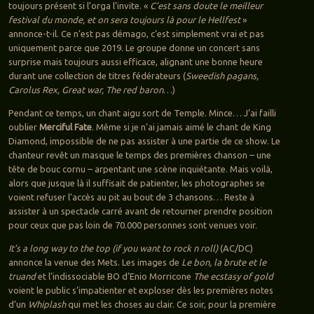
toujours présent si l’orga l’invite. «
C’est sans doute le meilleur
festival du monde, et on sera toujours là pour le Hellfest
»
annonce-t-il. Ce n’est pas démago, c’est simplement vrai et pas
uniquement parce que 2019. Le groupe donne un concert sans
surprise mais toujours aussi efficace, alignant une bonne heure
durant une collection de titres fédérateurs (
Sweedish pagans,
Carolus Rex, Great war, The red baron
…)
Pendant ce temps, un chant aigu sort de Temple. Mince… J’ai failli
oublier
Merciful Fate
. Même si je n’ai jamais aimé le chant de King
Diamond, impossible de ne pas assister à une partie de ce show. Le
chanteur revêt un masque le temps des premières chanson – une
tête de bouc cornu – arpentant une scène inquiétante. Mais voilà,
alors que jusque là il suffisait de patienter, les photographes se
voient refuser l’accès au pit au bout de 3 chansons… Reste à
assister à un spectacle carré avant de retourner prendre position
pour ceux que pas loin de 70.000 personnes sont venues voir.
It’s a long way to the top (if you want to rock n roll)
(AC/DC)
annonce la venue des Mets. Les images de
Le bon, la brute et le
truand
et l’indissociable BO d’Enio Morricone
The ecstasy of gold
voient le public s’impatienter et exploser dès les premières notes
d’un
Whiplash
qui met les choses au clair. Ce soir, pour la première