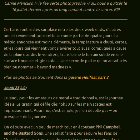
Carine Mancuso (« la fée verte photographie ») qui nous a quittés le
16 juillet dernier après un long combat contre le cancer. RIP
Certains sont restés sur place entre les deux week ends, d’autres
non et reviennent pour cette seconde partie de quatre jours. La
météo annoncée est moins clémente, la température a chuté, certes,
et les jours qui viennent vont s’avérer tout aussi compliqués à cause
de la pluie qui, dès le vendredi, transforme le terrain solide en une
surface boueuse et glissante… Une seconde partie qu’on aurait très
bien pu nommer « beyond madness ».
Plus de photos se trouvent dans la
galerie Hellfest part 2
Jeudi 23 juin
Le jeudi, pour les amateurs de metal « traditionnel », est la journée
idéale. Le gratin qui défile dès 15h30 sur les main stages est
impressionnant. Pour moi, c’est simple, je n’en décolle pas – ou
presque – de la journée…
On débute avec un peu de merch tout en écoutant
Phil Campbell
and the Bastard Sons
. Une setlist faite pour séduire les fans de
Motörhead, un set sans grande prise de risque ce qui, quand on