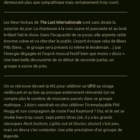
demeurant plus que sympathique mais certainement trop court.
Les New-Yorkais de
The Last Internationale
sont sans doute la
surprise du jour. La chanteuse à la voix suave et puissante et au look
brillant fait le show. Dans l’incapacité de se poser, elle arpente cette
énorme scène et va chercher le public. L’esprit évoque celui de Blues
Pills (tiens… le groupe sera présent ici même le lendemain…) par
l’énergie dégagée et l’esprit musical festif bien que moins « disco ».
Une bien belle découverte de ce début de seconde partie, un
groupe à suivre de près.
On se retrouve devant la MS pour célébrer un
UFO
au visage
vieillissant et au line up presque entièrement réinventé (on ne
compte plus le nombre de musiciens passés dans ce groupe
mythique…) Alors viendrait-on plus célébrer l’irremplaçable Phil
Mogg et son compagnon de route Paul Raymond ? Oui, et le set se
révèle bien trop court. Sept petits titres (ok, il y a les grands
classiques
Rock bottom, Lights out et Doctor, doctor
) c’est peu,
mais on devra s’en contenter. Une jolie prestation d’un groupe de
légende.