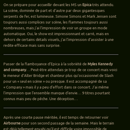
On se prépare pour accueillir devant les MS un
Epica
très attendu.
La scène, dominée de part et d’autre par deux gigantesques
serpents de fer, est lumineuse. Simone Simons et Mark Jensen sont
toujours aussi complices sur scène, les flammes toujours aussi
nombreuses, mais j’ai l’impression de voir un groupe en mode
automatique. Oui, le show est impressionnant et carré, mais en
dehors de certains détails visuels, j’ai l’impression d’assister à une
redite efficace mais sans surprise.
Passer de la flamboyance d’Epica à la sobriété de
Myles Kennedy
and company
… Peut-être attendais-je trop de ce concert mais voici
le meneur d’Alter Bridge et chanteur plus qu’occasionnel de Slash
pour un « seul en scène » ou presque. Il est accompagné de sa
« Company » mais il y a peu d’effort dans ce concert. J’ai même
l’impression que l’ensemble manque d’envie… 9 titres pourtant
connus mais peu de pêche. Une déception…
Après une courte pause méritée, il est temps de retourner voir
Airbourne
pour son second passage de la semaine. Mais le terrain
est déjà tellement envahi qu’il est difficile voire impossible de