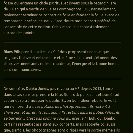
fosse qui entame un circle pit rituel et joyeux sous le regard hilare
de Julian qui a perdu de vue ses compagnons. Qui, naturellement,
reviennent terminer ce concert de folie en fendant la foule avant de
remonter sur scène, heureux. Sans doute mon concert préféré de
l’ensemble de cette édition. Crisix marque incontestablement
encore des points.
Blues Pills
prend la suite. Les Suédois proposent une musique
toujours festive et entrainante et, même si l’on peut s’étonner des
choix vestimentaires de leur chanteuse, l’énergie et la bonne humeur
sont communicatives.
De son côté,
Danko Jones
, pas revenu au HF depuis 2013, fonce
dans le tas sans se prendre la tête. Son rock punkisant et burné fait
sauter et se trémousser le public. Et, en bon râleur rebelle, le voilà
qui s’en prend à «
ces putains de photographes… Ils restent 3
chansons, et après, ils font quoi ? Ils restent dans le public ? Non, ils
se barrent… C’est pas comme vous qui êtes là !
» Euh, oui, Danko,
certains restent et assistent aux concerts, mais rappelle-toi aussi
que, parfois, les photographes sont dirigés vers la sortie même s’ils