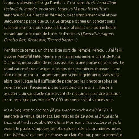
toujours présent si l’orga l’invite. «
C’est sans doute le meilleur
festival du monde, et on sera toujours là pour le Hellfest
»
annonce-t-il. Ce n’est pas démago, c’est simplement vrai et pas
uniquement parce que 2019. Le groupe donne un concert sans
surprise mais toujours aussi efficace, alignant une bonne heure
durant une collection de titres fédérateurs (
Sweedish pagans,
Carolus Rex, Great war, The red baron
…)
Pendant ce temps, un chant aigu sort de Temple. Mince… J’ai failli
oublier
Merciful Fate
. Même si je n’ai jamais aimé le chant de King
Diamond, impossible de ne pas assister à une partie de ce show. Le
chanteur revêt un masque le temps des premières chanson – une
tête de bouc cornu – arpentant une scène inquiétante. Mais voilà,
alors que jusque là il suffisait de patienter, les photographes se
voient refuser l’accès au pit au bout de 3 chansons… Reste à
assister à un spectacle carré avant de retourner prendre position
pour ceux que pas loin de 70.000 personnes sont venues voir.
It’s a long way to the top (if you want to rock n roll)
(AC/DC)
annonce la venue des Mets. Les images de
Le bon, la brute et le
truand
et l’indissociable BO d’Enio Morricone
The ecstasy of gold
voient le public s’impatienter et exploser dès les premières notes
d’un
Whiplash
qui met les choses au clair. Ce soir, pour la première