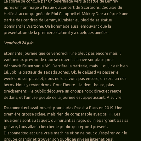
La soirée se conclue par un pèlerinage vers la statue de Lemmy
après un hommage à l’issue du concert de Scorpions. L’équipe du
Hellfest accompagnée de Phil Campbell et Mikkey Dee a déposé une
partie des cendres de Lemmy Kilmister au pied de sa statue
dominant la Warzone. Un hommage aussi émouvant que la
présentation de la première statue il y a quelques années.
Vendredi 24 juin
Etonnante journée que ce vendredi. Il ne pleut pas encore mais il
vaut mieux prévoir de quoi se couvrir. J’arrive sur place pour
découvrir
Fauxx
sur la MS. Derrière la batterie, mais… oui, c’est bien
lui, Job, le batteur de Tagada Jones. Ok, le gaillard va passer le
week end sur place et, nous ne le savons pas encore, en sera un des
héros. Nous y reviendrons. Pour l’heure – la demi-heure, plus
précisément – le public découvre un groupe rock direct et rentre
dedans, et l’amuse gueule de la journée est appétissant. A suivre.
Disconnected
avait ouvert pour Judas Priest à Paris en 2019. Une
première grosse scène, mais rien de comparable avec ce HF. Les
musiciens sont au taquet, qui hurlant sa rage, qui n’épargnant pas sa
guitare, tous allant chercher le public qui répond présent.
Disconnected est une vraie machine et on ne peut qu’espérer voir le
groupe grandir et trouver son public au niveau international.