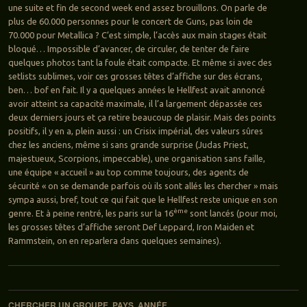
une suite et fin de second week end assez brouillons. On parle de
plus de 60.000 personnes pour le concert de Guns, pas loin de
70.000 pour Metallica ? C’est simple, l’accès aux main stages était
bloqué… Impossible d’avancer, de circuler, de tenter de faire
quelques photos tant la foule était compacte. Et même si avec des
setlists sublimes, voir ces grosses têtes d’affiche sur des écrans,
ben… bof en fait. Il y a quelques années le Hellfest avait annoncé
avoir atteint sa capacité maximale, il l’a largement dépassée ces
deux derniers jours et ça retire beaucoup de plaisir. Mais des points
positifs, il y en a, plein aussi : un Crisix impérial, des valeurs sûres
chez les anciens, même si sans grande surprise (Judas Priest,
majestueux, Scorpions, impeccable), une organisation sans faille,
une équipe « accueil » au top comme toujours, des agents de
sécurité « on se demande parfois où ils sont allés les chercher » mais
sympa aussi, bref, tout ce qui fait que le Hellfest reste unique en son
ème
genre. Et à peine rentré, les paris sur la 16
sont lancés (pour moi,
les grosses têtes d’affiche seront Def Leppard, Iron Maiden et
Rammstein, on en reparlera dans quelques semaines).
Navigation des articles
CHERCHER UN GROUPE, PAYS, ANNÉE…