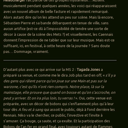
musicalement pendant quelques années, les voici qui réapparaissent
avec un nouvel album de belle facture et rapidement remarqué.
Alors autant dire qu’on les attend un peu sur scène. Mais là encore,
Sébastien Pierre et sa bande débarquent en tenue de ville, sans
aucun artifice (est-ce dû à l’impossibilité de tendre une sorte de
décor à cause de la scène des Mets ?) et visuellement, les Caennais
donnent l’impression de ne tabler que sur leur musique. Mais est-ce
suffisant, ici, en festival, à cette heure de la journée ? Sans doute
pas… Dommage, vraiment.
D’autant plus avec ce qui arrive sur la MS 2 :
Tagada Jones
a
préparé sa venue, et comme me le dira Job plus tard en off, «
s’il y a
des gens qui râlent parce qu’on joue sur une Main et pas sur la
warzone, c’est qu’ils n’ont rien compris. Notre place, là sur la
mainstage, elle prouve que quand on bosse et qu’on s’accroche, on
peut y arriver. Et on ira plus loin, tu verras !
». Oui, cette venue est
préparée, avec un décor de bidons qui s’enflamment plus qu’à leur
tour dès
A feu et à sang
qui assoit le public, déjà à fond derrière les
Rennais. Niko va le chercher, ce public, l’invective et l’invite à
s’amuser. Ça bouge, ça saute, et ça exulte. Et la participation des
Bidons de l’an fer en grand final, avec toujours autant de flammes