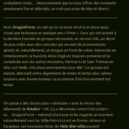
souhaitent rester… Heureusement que tu nous offres des moments
simplement fun et débridés, un rock pas prise de tête et direct !
Avec
DragonForce
, on sait qu’on va avoir droit à un show aussi
visuel que technique et quelque peu « frime ». Ceux qui ont assisté à
la dernière tournée du groupe retrouvent, en version XXL, un décor
de jeux vidéo avec des consoles qui servent de promontoires
géants et, naturellement, un dragon en fond de scène. Annoncée en
remplacement, la bassiste Alicia Vigil est toujours présente et la
complicité avec les autres musiciens, Herman Li et Sam Totman en
tête, est réelle. Une place permanente pour elle ? Le groupe est
enjoué, alternant entre alignement de notes et tempi plus calmes,
toujours avec bonne humeur. La promesse d’un bon moment est
tenue.
On passe à des choses plus « sérieuses » avec le retour des
Allemands de
Kreator
– OK, il y a désormais notre Fred Leclerc –
ex… DragonForce – national à la basse et les regards se tournent
naturellement vers lui. Mille Petrozza est en forme, sérieux et
hargneux. Les nouveaux titres de
Hate über alles
passent