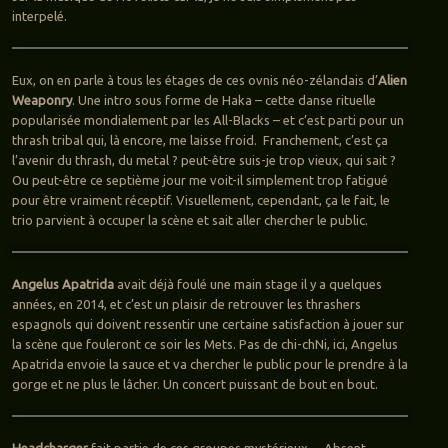
interpelé.
Eux, on en parle à tous les étages de ces ovnis néo-zélandais d’
Alien
Weaponry
. Une intro sous forme de Haka – cette danse rituelle
popularisée mondialement par les All-Blacks – et c’est parti pour un
thrash tribal qui, là encore, me laisse froid. Franchement, c’est ça
l’avenir du thrash, du metal ? peut-être suis-je trop vieux, qui sait ?
Ou peut-être ce septième jour me voit-il simplement trop fatigué
pour être vraiment réceptif. Visuellement, cependant, ça le fait, le
trio parvient à occuper la scène et sait aller chercher le public.
Angelus Apatrida
avait déjà foulé une main stage il y a quelques
années, en 2014, et c’est un plaisir de retrouver les thrashers
espagnols qui doivent ressentir une certaine satisfaction à jouer sur
la scène que fouleront ce soir les Mets. Pas de chi-chNi, ici, Angelus
Apatrida envoie la sauce et va chercher le public pour le prendre à la
gorge et ne plus le lâcher. Un concert puissant de bout en bout.
Headcharger
fait partie de ces groupes mystérieux… Absent