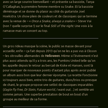
avec un large sourire bienveillant – et présente sa bassiste, Tanya
O’Callaghan, la première femme membre su Snake. Et la bassiste
déménage et se donne du plaisir au côté du guitariste Joel
Hoekstra. Un show plein de couleurs et de classiques qui se termine
avec la venue de – «
Once a Snake, always a snake
» – Steve Vai
(non ? quelle surprise !) sur le final
Still of the night
. Une voix à la
ramasse mais un concert au top.
Un gros rideau masque la scène, le public se masse devant pour
accueillir, enfin – ça fait depuis 2013 qu’on ne les a pas vus à Clisson
– les citrouilles allemandes de
Helloween
. Même si l’évènement n’est
plus aussi attendu qu’il y a trois ans, les Pumkins United telle qu’on
les appelle depuis le retour au bercail de Kiske et Hansen, sont là
pour marquer de nouveaux points d’autant plus après avoir publié
un album aussi bon que leur dernier éponyme. La recette fonctionne
ici toujours aussi bien, entre trio de guitares, duos/trios ou presque
de chant, le groupe propose une setlist de classiques imparables
(
Eagle fly free, Dr Stein, Future world, I want out
…) et semble uni
comme jamais. Une superbe prestation de bout en bout d’un
groupe au meilleur de sa forme.