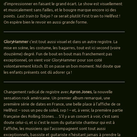
d’impressionner en faisant le grand écart. Le show est visuellement
et musicalement sans failles, et le bougre marque encore ici des
points.
Last train to Tokyo
? ce serait plutôt First train to Hellfest !
On espère bien le revoir en aussi grande forme.
GloryHammer
c’est tout aussi visuel et dans un autre registre. La
mise en scène, les costume, les bagarres, tout est ici second (voire
douzième) degré. Fun de bout en bout mais franchement pas
exceptionnel, on vient voir GloryHammer pour son coté
volontairement kitsch. Et on passe un bon moment. Nul doute que
les enfants présents ont dû adorer ça !
Changement radical de registre avec
Ayron Jones
, la nouvelle
sensation rock américaine. Un premier album remarqué, une
première série de dates en France, une belle place à l’affiche de ce
Hellfest – sous un peu de soleil, svp ! – et, à venir, la première partie
française des Rolling Stones… S’il y a un concert à voir, c’est sans
doute celui-ci, et si c’est le nom du guitariste chanteur qui est à
l’affiche, les musiciens qui l’accompagnent sont tout aussi
exceptionnels, bassiste et guitariste n’hésitant jamais à prendre la