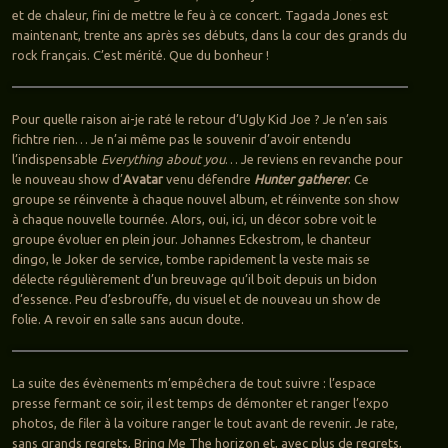
et de chaleur, fini de mettre le feu à ce concert. Tagada Jones est
maintenant, trente ans après ses débuts, dans la cour des grands du
rock français. C’est mérité. Que du bonheur !
Pour quelle raison ai-je raté le retour d’Ugly Kid Joe ? Je n’en sais
fichtre rien… Je n’ai même pas le souvenir d’avoir entendu
l’indispensable
Everything about you
… Je reviens en revanche pour
le nouveau show d’
Avatar
venu défendre
Hunter gatherer
. Ce
groupe se réinvente à chaque nouvel album, et réinvente son show
à chaque nouvelle tournée. Alors, oui, ici, un décor sobre voit le
groupe évoluer en plein jour. Johannes Eckestrom, le chanteur
dingo, le Joker de service, tombe rapidement la veste mais se
délecte régulièrement d’un breuvage qu’il boit depuis un bidon
d’essence. Peu d’esbrouffe, du visuel et de nouveau un show de
folie. A revoir en salle sans aucun doute.
La suite des évènements m’empêchera de tout suivre : l’espace
presse fermant ce soir, il est temps de démonter et ranger l’expo
photos, de filer à la voiture ranger le tout avant de revenir. Je rate,
sans grands regrets, Bring Me The horizon et, avec plus de regrets,