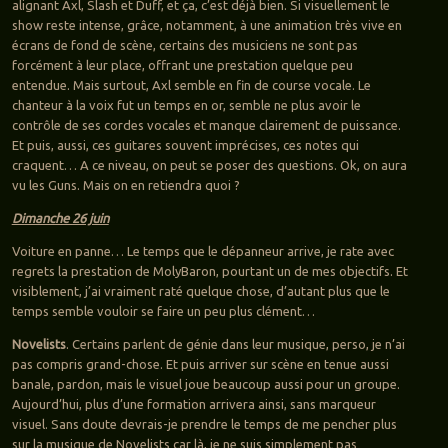
alignant Axl, Slash et Duff, et ça, c’est déjà bien. Si visuellement le
show reste intense, grâce, notamment, à une animation très vive en
écrans de fond de scène, certains des musiciens ne sont pas
forcément à leur place, offrant une prestation quelque peu
entendue. Mais surtout, Axl semble en fin de course vocale. Le
chanteur à la voix fut un temps en or, semble ne plus avoir le
contrôle de ses cordes vocales et manque clairement de puissance.
Et puis, aussi, ces guitares souvent imprécises, ces notes qui
craquent… A ce niveau, on peut se poser des questions. Ok, on aura
vu les Guns. Mais on en retiendra quoi ?
Dimanche 26 juin
Voiture en panne… Le temps que le dépanneur arrive, je rate avec
regrets la prestation de MolyBaron, pourtant un de mes objectifs. Et
visiblement, j’ai vraiment raté quelque chose, d’autant plus que le
temps semble vouloir se faire un peu plus clément…
Novelists
. Certains parlent de génie dans leur musique, perso, je n’ai
pas compris grand-chose. Et puis arriver sur scène en tenue aussi
banale, pardon, mais le visuel joue beaucoup aussi pour un groupe.
Aujourd’hui, plus d’une formation arrivera ainsi, sans marqueur
visuel. Sans doute devrais-je prendre le temps de me pencher plus
sur la musique de Novelists car là, je ne suis simplement pas