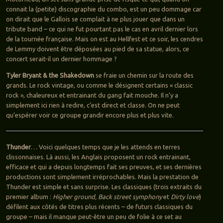
connait la (petite) discographie du combo, est un peu dommage car
on dirait que le Gallois se complait à ne plus jouer que dans un
tribute band – ce qui ne fut pourtant pas le cas en avril dernier lors
de la tournée française. Mais on est au Hellfest et ce soir, les cendres
de Lemmy doivent être déposées au pied de sa statue, alors, ce
concert serait-il un dernier hommage ?
Tyler Bryant & the Shakedown
se fraie un chemin sur la route des
grands. Le rock vintage, ou comme le désignent certains « classic
rock », chaleureux et entrainant du gang fait mouche. Il n’y a
simplement ici rien à redire, c’est direct et classe. On ne peut
qu’espérer voir ce groupe grandir encore plus et plus vite.
Thunder
… Voici quelques temps que je les attends en terres
clissonnaises. Là aussi, les Anglais proposent un rock entrainant,
efficace et qui a depuis longtemps fait ses preuves, et ses dernières
productions sont simplement irréprochables. Mais la prestation de
Thunder est simple et sans surprise. Les classiques (trois extraits du
premier album :
Higher ground, Back street symphony
et
Dirty love
)
défilent aux côtés de titres plus récents – de futurs classiques du
groupe – mais il manque peut-être un peu de folie à ce set au