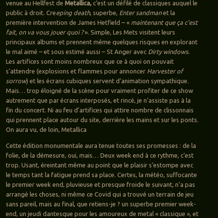
venue au Hellfest de
Metallica,
c’est un défilé de classiques auquel le
public à droit. Cre
eping death
, superbe,
Enter sandman
et la
première intervention de James Hetfield – «
maintenant que ça c’est
fait, on va vous jouer quoi ?
». Simple, Les Mets visitent leurs
principaux albums et prennent même quelques risques en explorant
le mal aimé – et sous estimé aussi – St Anger avec
Dirty windows
.
Les artifices sont moins nombreux que ce à quoi on pouvait
s’attendre (explosions et flammes pour annoncer
Harvester of
sorrow
) et les écrans cubiques servent d’animation sympathique.
Mais… trop éloigné de la scène pour vraiment profiter de ce show
autrement que par écrans interposés, et rincé, je n’assiste pas à la
fin du concert. Ni au feu d’artifices qui attire nombre de clissonnais
qui prennent place autour du site, derrière les mains et sur les ponts.
On aura vu, de loin, Metallica
Cette édition monumentale aura tenue toutes ses promesses : de la
folie, de la démesure, oui, mais… Deux week end à ce rythme, c’est
trop. Usant, éreintant même au point que le plaisir s’estompe avec
le temps tant la fatigue prend sa place. Certes, la météo, suffocante
le premier week end, pluvieuse et presque froide le suivant, n’a pas
arrangé les choses, ni même ce Covid qui a trouvé un terrain de jeu
sans pareil, mais au final, que retiens-je ? un superbe premier week-
end, un jeudi dantesque pour les amoureux de metal « classique », et