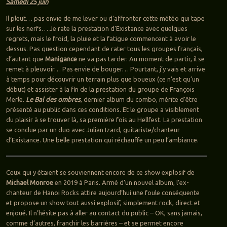
Samedi 25 juin
Il pleut… pas envie de me lever ou d’affronter cette météo qui tape
sur les nerfs… Je rate la prestation d’Existance avec quelques
regrets, mais le froid, la pluie et la fatigue commencent à avoir le
dessus. Pas question cependant de rater tous les groupes français,
d’autant que
Manigance
ne va pas tarder. Au moment de partir, il se
remet à pleuvoir… Pas envie de bouger… Pourtant, j’y vais et arrive
à temps pour découvrir un terrain plus que boueux (ce n’est qu’un
début) et assister à la fin de la prestation du groupe de François
Merle.
Le Bal des ombres
, dernier album du combo, mérite d’être
présenté au public dans ces conditions. Et le groupe a visiblement
du plaisir à se trouver là, sa première fois au Hellfest. La prestation
se conclue par un duo avec Julian Izard, guitariste/chanteur
d’Existance. Une belle prestation qui réchauffe un peu l’ambiance.
Ceux qui y étaient se souviennent encore de ce show explosif de
Michael Monroe
en 2019 à Paris. Armé d’un nouvel album, l’ex-
chanteur de Hanoi Rocks attire aujourd’hui une foule conséquente
et propose un show tout aussi explosif, simplement rock, direct et
enjoué. Il n’hésite pas à aller au contact du public – OK, sans jamais,
comme d’autres, franchir les barrières – et se permet encore