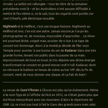
circuler. La setlist est rallongée – tous les titre de la semaines
précédente sont là – et les Australiens n’ont aucune difficulté à
mettre le feu même si, on le sait, tous les regards sont portés sur
Joel O’Keefe, pile électrique inusable.
Nightwish
et le Hellfest, c’est une longue histoire. Nightwish au
Hellfest et moi, c’en est une autre. Jamais encore je n’ai pu les
photographier et, de nouveau, impossible d’approcher… Le show
est pourtant léché, soigné mais assister de si loin à ce type de
concert est dommage. Alors à la moitié je décide de filer sous
Temple pour assister à une bonne du set de
Kadavar
dans une très
grande forme, tenant son public dans la paume de sa main.
Impressionnant de bout en bout, le trio déploie une divine énergie
transformant ce concert en grand messe rock’n’roll. Kadavar, dont
on retrouve le batteur en tenue de scène au bar VIP dès la fin du
concert, vient de nous donner une claque, et ça fait du bien !
La venue de
Guns’n’Roses
à Clisson est plus qu’un évènement. Même
si le nom figurait à l’affiche du fest en 2012, ce n’était guère plus que
Axl Rose interprétant avec ses musiciens d’alors le répertoire de
GNR. Là, ce n’est pas tout à fait le Guns des grands jours mais celui