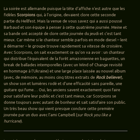
La soirée est allemande puisque la tête d’affiche n’est autre que les
fidèles
Scorpions
qui, à l’origine, devaient clore cette seconde
partie du Hellfest. Mais la venue de vous savez qui a aussi poussé
Barbaud et son équipe à penser à cette quatrième journée. Meine et
sa bande ont accepté de clore cette journée du jeudi et c’est tant
mieux. Car même si le chanteur semble parfois en mode diesel – lent
à démarrer – le groupe trouve rapidement sa vitesse de croisière.
Avec Scorpions, on sait exactement ce qu’on va avoir : un chanteur
qui distribue l’équivalent de la forêt amazonienne en baguettes, un
break de ballades intemporelles (avec un Wind of Change revisité
en hommage à l’Ukraine) et une large place laissée au nouvel album
(avec, de mémoire, au moins cinq titres extraits de
Rock believer
),
un show son et lumières rodé et d’une efficacité sans pareille, une
guitare qui fume… Oui, les anciens savent exactement quoi faire
pour satisfaire leur public et c’est tant mieux, car Scorpions se
donne toujours avec autant de bonheur et sait satisfaire son public.
Un très beau show qui vient presque conclure cette première
journée par un duo avec l’ami Campbell (
sur Rock you like a
hurricane
).