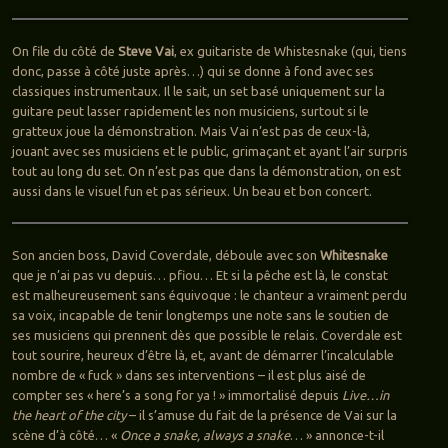
On file du côté de
Steve Vai
, ex guitariste de Whistesnake (qui, tiens
donc, passe à côté juste après…) qui se donne à fond avec ses
classiques instrumentaux. Il le sait, un set basé uniquement sur la
guitare peut lasser rapidement les non musiciens, surtout si le
gratteux joue la démonstration. Mais Vai n’est pas de ceux-là,
jouant avec ses musiciens et le public, grimaçant et ayant l’air surpris
tout au long du set. On n’est pas que dans la démonstration, on est
aussi dans le visuel fun et pas sérieux. Un beau et bon concert.
Son ancien boss, David Coverdale, déboule avec son
Whitesnake
que je n’ai pas vu depuis… pfiou… Et si la pêche est là, le constat
est malheureusement sans équivoque : le chanteur a vraiment perdu
sa voix, incapable de tenir longtemps une note sans le soutien de
ses musiciens qui prennent dès que possible le relais. Coverdale est
tout sourire, heureux d’être là, et, avant de démarrer l’incalculable
nombre de « fuck » dans ses interventions – il est plus aisé de
compter ses « here’s a song for ya ! » immortalisé depuis
Live…in
the heart of the city
– il s’amuse du fait de la présence de Vai sur la
scène d’à côté… «
Once a snake, always a snake
… » annonce-t-il