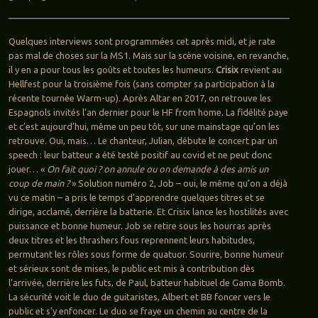
Quelques interviews sont programmées cet après midi, et je rate
pas mal de choses sur la MS1. Mais sur la scène voisine, en revanche,
il y en a pour tous les goûts et toutes les humeurs.
Crisix
revient au
Hellfest pour la troisième fois (sans compter sa participation à la
récente tournée Warm-up). Après Altar en 2017, on retrouve les
Espagnols invités l’an dernier pour le HF from home. La fidélité paye
et c’est aujourd’hui, même un peu tôt, sur une mainstage qu’on les
retrouve. Oui, mais… Le chanteur, Julian, débute le concert par un
speech : leur batteur a été testé positif au covid et ne peut donc
jouer… «
On fait quoi ? on annule ou on demande à des amis un
coup de main ?
» Solution numéro 2, Job – oui, le même qu’on a déjà
vu ce matin – a pris le temps d’apprendre quelques titres et se
dirige, acclamé, derrière la batterie. Et Crisix lance les hostilités avec
puissance et bonne humeur. Job se retire sous les hourras après
deux titres et les thrashers fous reprennent leurs habitudes,
permutant les rôles sous forme de quatuor. Sourire, bonne humeur
et sérieux sont de mises, le public est mis à contribution dès
l’arrivée, derrière les futs, de Paul, batteur habituel de Gama Bomb.
La sécurité voit le duo de guitaristes, Albert et BB foncer vers le
public et s’y enfoncer. Le duo se fraye un chemin au centre de la