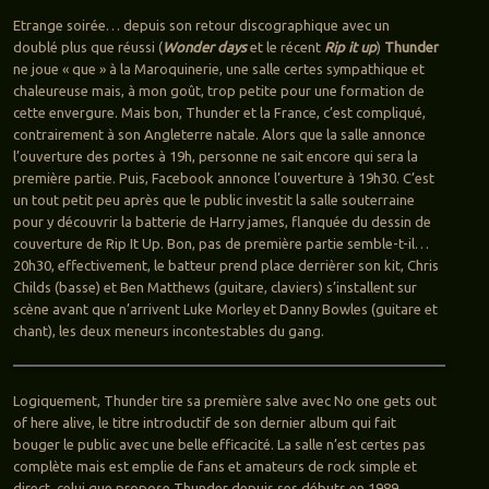
Etrange soirée… depuis son retour discographique avec un
doublé plus que réussi (
Wonder days
et le récent
Rip it up
)
Thunder
ne joue « que » à la Maroquinerie, une salle certes sympathique et
chaleureuse mais, à mon goût, trop petite pour une formation de
cette envergure. Mais bon, Thunder et la France, c’est compliqué,
contrairement à son Angleterre natale. Alors que la salle annonce
l’ouverture des portes à 19h, personne ne sait encore qui sera la
première partie. Puis, Facebook annonce l’ouverture à 19h30. C’est
un tout petit peu après que le public investit la salle souterraine
pour y découvrir la batterie de Harry james, flanquée du dessin de
couverture de Rip It Up. Bon, pas de première partie semble-t-il…
20h30, effectivement, le batteur prend place derrièrer son kit, Chris
Childs (basse) et Ben Matthews (guitare, claviers) s’installent sur
scène avant que n’arrivent Luke Morley et Danny Bowles (guitare et
chant), les deux meneurs incontestables du gang.
Logiquement, Thunder tire sa première salve avec No one gets out
of here alive, le titre introductif de son dernier album qui fait
bouger le public avec une belle efficacité. La salle n’est certes pas
complète mais est emplie de fans et amateurs de rock simple et
direct, celui que propose Thunder depuis ses débuts en 1989.