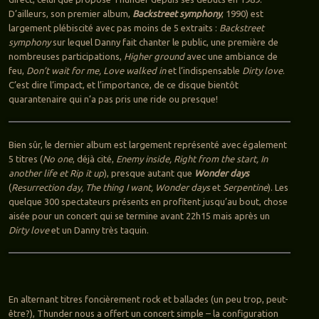
D’ailleurs, son premier album,
Backstreet symphony
, 1990) est
largement plébiscité avec pas moins de 5 extraits :
Backstreet
symphony
sur lequel Danny fait chanter le public, une première de
nombreuses participations,
Higher ground
avec une ambiance de
feu,
Don’t wait for me, Love walked in
et l’indispensable
Dirty love
.
C’est dire l’impact, et l’importance, de ce disque bientôt
quarantenaire qui n’a pas pris une ride ou presque!
Bien sûr, le dernier album est largement représenté avec également
5 titres (
No one
, déjà cité,
Enemy inside, Right from the start, In
another life et Rip it up
), presque autant que
Wonder days
(
Resurrection day, The thing I want, Wonder days
et
Serpentine
). Les
quelque 300 spectateurs présents en profitent jusqu’au bout, chose
aisée pour un concert qui se termine avant 22h15 mais après un
Dirty love
et un Danny très taquin.
En alternant titres foncièrement rock et ballades (un peu trop, peut-
être?), Thunder nous a offert un concert simple – la configuration