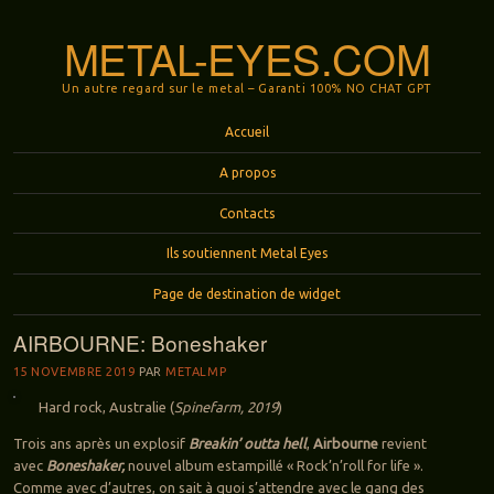
METAL-EYES.COM
Un autre regard sur le metal – Garanti 100% NO CHAT GPT
Menu
Aller au contenu principal
Accueil
A propos
Contacts
Ils soutiennent Metal Eyes
Page de destination de widget
AIRBOURNE: Boneshaker
15 NOVEMBRE 2019
PAR
METALMP
Hard rock, Australie (
Spinefarm, 2019
)
Trois ans après un explosif
Breakin’ outta hell
,
Airbourne
revient
avec
Boneshaker,
nouvel album estampillé « Rock’n’roll for life ».
Comme avec d’autres, on sait à quoi s’attendre avec le gang des