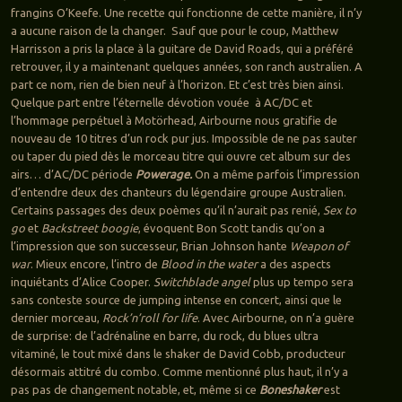
frangins O’Keefe. Une recette qui fonctionne de cette manière, il n’y
a aucune raison de la changer. Sauf que pour le coup, Matthew
Harrisson a pris la place à la guitare de David Roads, qui a préféré
retrouver, il y a maintenant quelques années, son ranch australien. A
part ce nom, rien de bien neuf à l’horizon. Et c’est très bien ainsi.
Quelque part entre l’éternelle dévotion vouée à AC/DC et
l’hommage perpétuel à Motörhead, Airbourne nous gratifie de
nouveau de 10 titres d’un rock pur jus. Impossible de ne pas sauter
ou taper du pied dès le morceau titre qui ouvre cet album sur des
airs… d’AC/DC période
Powerage.
On a même parfois l’impression
d’entendre deux des chanteurs du légendaire groupe Australien.
Certains passages des deux poèmes qu’il n’aurait pas renié,
Sex to
go
et
Backstreet boogie
, évoquent Bon Scott tandis qu’on a
l’impression que son successeur, Brian Johnson hante
Weapon of
war
. Mieux encore, l’intro de
Blood in the water
a des aspects
inquiétants d’Alice Cooper.
Switchblade angel
plus up tempo sera
sans conteste source de jumping intense en concert, ainsi que le
dernier morceau,
Rock’n’roll for life
. Avec Airbourne, on n’a guère
de surprise: de l’adrénaline en barre, du rock, du blues ultra
vitaminé, le tout mixé dans le shaker de David Cobb, producteur
désormais attitré du combo. Comme mentionné plus haut, il n’y a
pas pas de changement notable, et, même si ce
Boneshaker
est