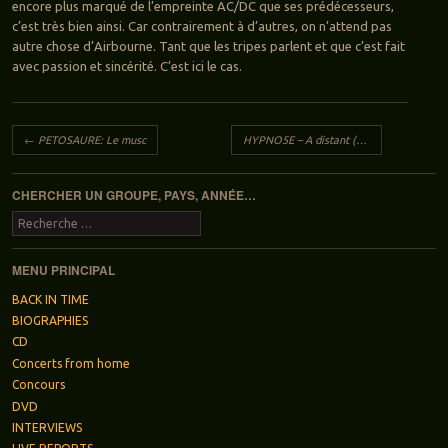
encore plus marqué de l’empreinte AC/DC que ses prédécesseurs,
c’est très bien ainsi. Car contrairement à d’autres, on n’attend pas
autre chose d’Airbourne. Tant que les tripes parlent et que c’est fait
avec passion et sincérité. C’est ici le cas.
Navigation des articles
←
PETOSAURE: Le musc
HYPNO5E – A distant (dark) source
→
CHERCHER UN GROUPE, PAYS, ANNÉE…
Recherche
MENU PRINCIPAL
BACK IN TIME
BIOGRAPHIES
CD
Concerts from home
Concours
DVD
INTERVIEWS