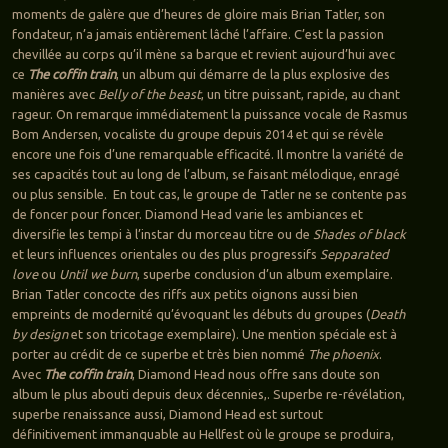
moments de galère que d’heures de gloire mais Brian Tatler, son
fondateur, n’a jamais entièrement lâché l’affaire. C’est la passion
chevillée au corps qu’il mène sa barque et revient aujourd’hui avec
ce
The coffin train
, un album qui démarre de la plus explosive des
manières avec
Belly of the beast
, un titre puissant, rapide, au chant
rageur. On remarque immédiatement la puissance vocale de Rasmus
Bom Andersen, vocaliste du groupe depuis 2014 et qui se révèle
encore une fois d’une remarquable efficacité. Il montre la variété de
ses capacités tout au long de l’album, se faisant mélodique, enragé
ou plus sensible. En tout cas, le groupe de Tatler ne se contente pas
de foncer pour foncer. Diamond Head varie les ambiances et
diversifie les tempi à l’instar du morceau titre ou de
Shades of black
et leurs influences orientales ou des plus progressifs
Sepparated
love
ou
Until we burn
, superbe conclusion d’un album exemplaire.
Brian Tatler concocte des riffs aux petits oignons aussi bien
empreints de modernité qu’évoquant les débuts du groupes (
Death
by design
et son tricotage exemplaire). Une mention spéciale est à
porter au crédit de ce superbe et très bien nommé
The phoenix
.
Avec
The coffin train
, Diamond Head nous offre sans doute son
album le plus abouti depuis deux décennies,. Superbe re-révélation,
superbe renaissance aussi, Diamond Head est surtout
définitivement immanquable au Hellfest où le groupe se produira,