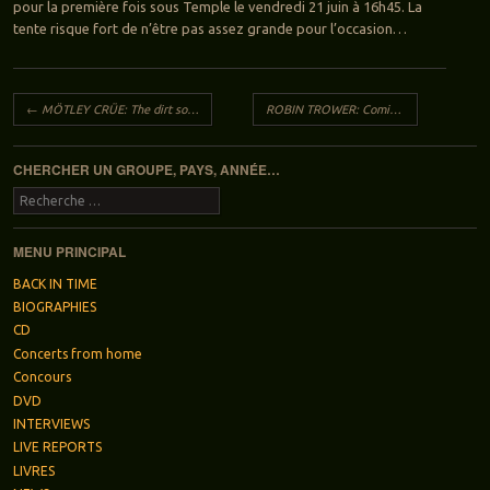
pour la première fois sous Temple le vendredi 21 juin à 16h45. La
tente risque fort de n’être pas assez grande pour l’occasion…
Navigation des articles
←
MÖTLEY CRÜE: The dirt soundtrack
ROBIN TROWER: Coming closer to the day
CHERCHER UN GROUPE, PAYS, ANNÉE…
Recherche
MENU PRINCIPAL
BACK IN TIME
BIOGRAPHIES
CD
Concerts from home
Concours
DVD
INTERVIEWS
LIVE REPORTS
LIVRES