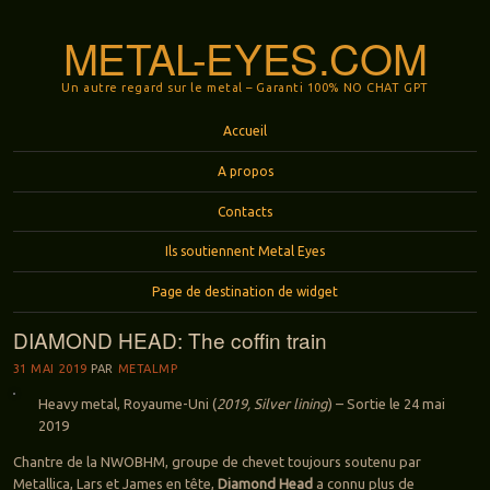
METAL-EYES.COM
Un autre regard sur le metal – Garanti 100% NO CHAT GPT
Menu
Aller au contenu principal
Accueil
A propos
Contacts
Ils soutiennent Metal Eyes
Page de destination de widget
DIAMOND HEAD: The coffin train
31 MAI 2019
PAR
METALMP
Heavy metal, Royaume-Uni (
2019, Silver lining
) – Sortie le 24 mai
2019
Chantre de la NWOBHM, groupe de chevet toujours soutenu par
Metallica, Lars et James en tête,
Diamond Head
a connu plus de