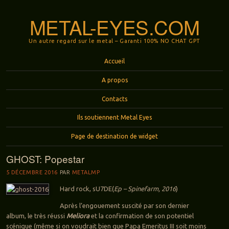
METAL-EYES.COM
Un autre regard sur le metal – Garanti 100% NO CHAT GPT
Menu
Aller au contenu principal
Accueil
A propos
Contacts
Ils soutiennent Metal Eyes
Page de destination de widget
GHOST: Popestar
5 DÉCEMBRE 2016
PAR
METALMP
Hard rock, sU7DE(
Ep – Spinefarm, 2016
)
Après l’engouement suscité par son dernier
album, le très réussi
Meliora
et la confirmation de son potentiel
scénique (même si on voudrait bien que Papa Emeritus III soit moins