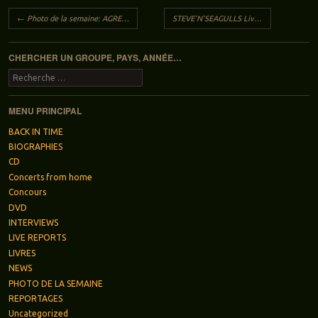
Navigation des articles
←
Photo de la semaine: AGRESSOR
STEVE’N’SEAGULLS Live à Blois (Chato Do) le 29 nov. 2016
CHERCHER UN GROUPE, PAYS, ANNÉE…
Recherche
MENU PRINCIPAL
BACK IN TIME
BIOGRAPHIES
CD
Concerts from home
Concours
DVD
INTERVIEWS
LIVE REPORTS
LIVRES
NEWS
PHOTO DE LA SEMAINE
REPORTAGES
Uncategorized