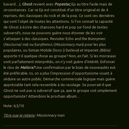
bavard…),
Ghost
revient avec
Popestar,
Ep au titre facile mais de
circonstances. Car ce Ep est constitué d’un titre original et de 4
reprises, des classiques du rock et de la pop. Ce sont ces dernières
qui sont l’objet de toutes les attentions. Si l’on connait la capacité
de Ghost à écrire des chansons hard et pop sur fond de textes
subversifs, nous ne pouvons guère nous étonner de les voir
s’attaquer à des classiques. Revisiter Echo and the Bunnymen
(
Nocturnal me
) ou Eurythmics (
Missionnary man
) pour les plus
populaires, ou Simian Mobile Disco (
I believe
) et Imperiet
(Bible)
apporte-t-il quelque chose au groupe? Non, en fait. Si les morceaux
sont parfaitement interprétés, on n’y voit guère d’intérêt. Enfoncer
le clou de
Meliora?
Une confirmation par le biais de nouveautés eut
été préférable. Ici, on a plus l’impression d’opportunisme visant à
séduire un autre public. Démarche commerciale logique mais guère
appréciable tant cela ressemble à du racolage. Se pourrait-il que
Ghost ne soit pas si subversif que ça, que le groupe soit simplement
opportuniste? Attendons le prochain album…
Note: 6,5/10
Titre que je retiens
: Missionnary man