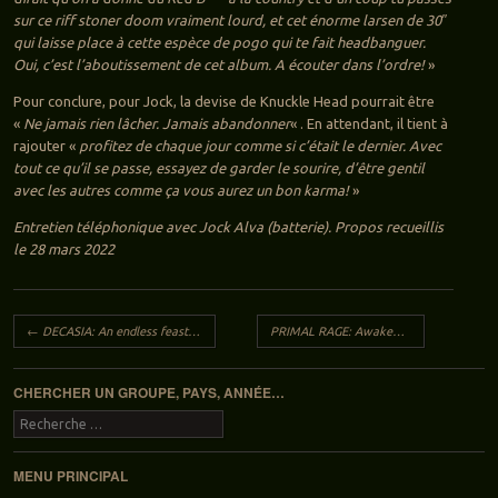
sur ce riff stoner doom vraiment lourd, et cet énorme larsen de 30″
qui laisse place à cette espèce de pogo qui te fait headbanguer.
Oui, c’est l’aboutissement de cet album. A écouter dans l’ordre!
»
Pour conclure, pour Jock, la devise de Knuckle Head pourrait être
«
Ne jamais rien lâcher. Jamais abandonner
« . En attendant, il tient à
rajouter «
profitez de chaque jour comme si c’était le dernier. Avec
tout ce qu’il se passe, essayez de garder le sourire, d’être gentil
avec les autres comme ça vous aurez un bon karma!
»
Entretien téléphonique avec Jock Alva (batterie). Propos recueillis
le 28 mars 2022
Navigation des articles
←
DECASIA: An endless feast for hyenas
PRIMAL RAGE: Awakening the masses
→
CHERCHER UN GROUPE, PAYS, ANNÉE…
Recherche
MENU PRINCIPAL