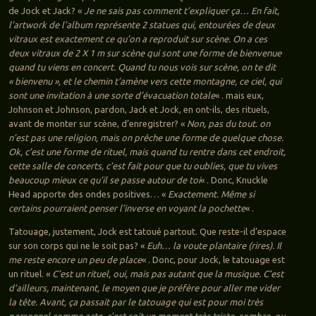
de Jock et Jack? «
Je ne sais pas comment t’expliquer ça… En fait,
l’artwork de l’album représente 2 statues qui, entourées de deux
vitraux est exactement ce qu’on a reproduit sur scène. On a ces
deux vitraux de 2 X 1 m sur scène qui sont une forme de bienvenue
quand tu viens en concert. Quand tu nous vois sur scène, on te dit
« bienvenu », et le chemin t’amène vers cette montagne, ce ciel, qui
sont une invitation à une sorte d’évacuation totale
« . mais eux,
Johnson et Johnson, pardon, Jack et Jock, en ont-ils, des rituels,
avant de monter sur scène, d’enregistrer? «
Non, pas du tout. on
n’est pas une religion, mais on prêche une forme de quelque chose.
Ok, c’est une forme de rituel, mais quand tu rentre dans cet endroit,
cette salle de concerts, c’est fait pour que tu oublies, que tu vives
beaucoup mieux ce qu’il se passe autour de toi
« . Donc, Knuckle
Head apporte des ondes positives… «
Exactement. Même si
certains pourraient penser l’inverse en voyant la pochette
« .
Tatouage, justement, Jock est tatoué partout. Que reste-il d’espace
sur son corps qui ne le soit pas? «
Euh… la voute plantaire (rires). Il
me reste encore un peu de plac
e
« . Donc, pour Jock, le tatouage est
un rituel. «
C’est un rituel, oui, mais pas autant que la musique. C’est
d’ailleurs, maintenant, le moyen que je préfère pour aller me vider
la tête. Avant, ça passait par le tatouage qui est pour moi très
personnel comme acte. c’est soit un moment très triste, sombre, ou