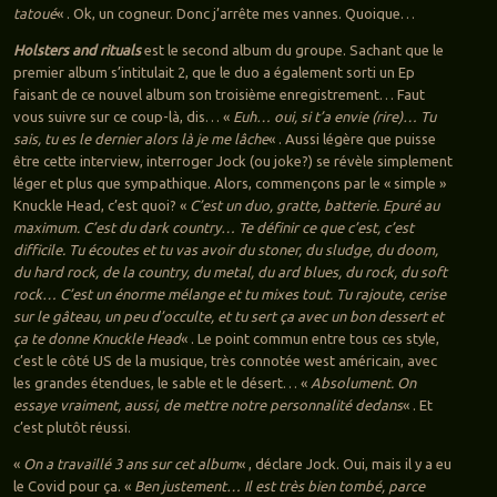
tatoué
« . Ok, un cogneur. Donc j’arrête mes vannes. Quoique…
Holsters and rituals
est le second album du groupe. Sachant que le
premier album s’intitulait 2, que le duo a également sorti un Ep
faisant de ce nouvel album son troisième enregistrement… Faut
vous suivre sur ce coup-là, dis… «
Euh… oui, si t’a envie (rire)… Tu
sais, tu es le dernier alors là je me lâche
« . Aussi légère que puisse
être cette interview, interroger Jock (ou joke?) se révèle simplement
léger et plus que sympathique. Alors, commençons par le « simple »
Knuckle Head, c’est quoi? «
C’est un duo, gratte, batterie. Epuré au
maximum. C’est du dark country… Te définir ce que c’est, c’est
difficile. Tu écoutes et tu vas avoir du stoner, du sludge, du doom,
du hard rock, de la country, du metal, du ard blues, du rock, du soft
rock… C’est un énorme mélange et tu mixes tout. Tu rajoute, cerise
sur le gâteau, un peu d’occulte, et tu sert ça avec un bon dessert et
ça te donne Knuckle Head
« . Le point commun entre tous ces style,
c’est le côté US de la musique, très connotée west américain, avec
les grandes étendues, le sable et le désert… «
Absolument. On
essaye vraiment, aussi, de mettre notre personnalité dedans
« . Et
c’est plutôt réussi.
«
On a travaillé 3 ans sur cet album
« , déclare Jock. Oui, mais il y a eu
le Covid pour ça. «
Ben justement… Il est très bien tombé, parce