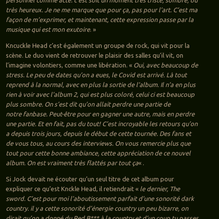
très heureux. Je ne me marque que pour ça, pas pour l’art. C’est ma
façon de m’exprimer, et maintenant, cette expression passe par la
musique qui est mon exutoire
. »
Kncuckle Head c’est également un groupe de rock, qui vit pour la
scène. Le duo vient de retrouver le plaisir des salles qu’il vit, on
l’imagine volontiers, comme une libération. «
Oui, avec beaucoup de
stress. Le peu de dates qu’on a eues, le Covid est arrivé. Là tout
reprend à la normal, avec en plus la sortie de l’album. Il n’a en plus
rien à voir avec l’album 2, qui est plus coloré, celui ci est beaucoup
plus sombre. On s’est dit qu’on allait perdre une partie de
notre fanbase. Peut-être pour en gagner une autre, mais en perdre
une partie. Et en fait, pas du tout! C’est incroyable les retours qu’on
a depuis trois jours, depuis le début de cette tournée. Des fans et
de vous tous, au cours des interviews. On vous remercie plus que
tout pour cette bonne ambiance, cette appréciation de ce nouvel
album. On est vraiment très flattés par tout ça
« .
Si Jock devait ne écouter qu’un seul titre de cet album pour
expliquer ce qu’est Knckle Head, il retiendrait «
le dernier, The
sword. C’est pour moi l’aboutissement parfait d’une sonorité dark
country. il y a cette sonorité d’énergie country un peu bizarre, on
dirait qu’on a donné du Red B*** à la country et d’un coup tu passes