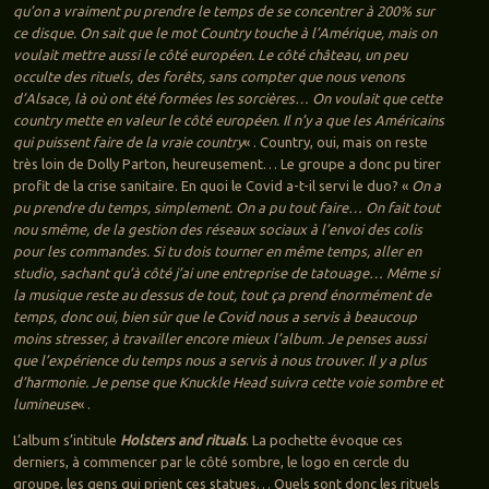
qu’on a vraiment pu prendre le temps de se concentrer à 200% sur
ce disque. On sait que le mot Country touche à l’Amérique, mais on
voulait mettre aussi le côté européen. Le côté château, un peu
occulte des rituels, des forêts, sans compter que nous venons
d’Alsace, là où ont été formées les sorcières… On voulait que cette
country mette en valeur le côté européen. Il n’y a que les Américains
qui puissent faire de la vraie country
« . Country, oui, mais on reste
très loin de Dolly Parton, heureusement… Le groupe a donc pu tirer
profit de la crise sanitaire. En quoi le Covid a-t-il servi le duo? «
On a
pu prendre du temps, simplement. On a pu tout faire… On fait tout
nou smême, de la gestion des réseaux sociaux à l’envoi des colis
pour les commandes. Si tu dois tourner en même temps, aller en
studio, sachant qu’à côté j’ai une entreprise de tatouage… Même si
la musique reste au dessus de tout, tout ça prend énormément de
temps, donc oui, bien sûr que le Covid nous a servis à beaucoup
moins stresser, à travailler encore mieux l’album. Je penses aussi
que l’expérience du temps nous a servis à nous trouver. Il y a plus
d’harmonie. Je pense que Knuckle Head suivra cette voie sombre et
lumineuse
« .
L’album s’intitule
Holsters and rituals
. La pochette évoque ces
derniers, à commencer par le côté sombre, le logo en cercle du
groupe, les gens qui prient ces statues… Quels sont donc les rituels