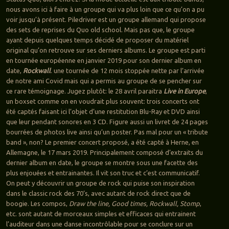
nous avons ici à faire à un groupe qui va plus loin que ce qu’on a pu
voir jusqu’à présent. Piledriver est un groupe allemand qui propose
des sets de reprises du Quo old school. Mais pas que, le groupe
ayant depuis quelques temps décidé de proposer du matériel
original qu’on retrouve sur ses derniers albums. Le groupe est parti
en tournée européenne en janvier 2019 pour son dernier album en
date,
Rockwall
. une tournée de 12 mois stoppée nette par l’arrivée
de notre ami Covid mais qui a permis au groupe de se pencher sur
ce rare témoignage. Jugez plutôt: le 28 avril paraitra
Live in Europe
,
un boxset comme on en voudrait plus souvent: trois concerts ont
été captés faisant ici l’objet d’une restitution Blu-Ray et DVD ainsi
que leur pendant sonores en 3 CD. Figure aussi un livret de 24 pages
bourrées de photos live ainsi qu’un poster. Pas mal pour un « tribute
band », non? Le premier concert proposé, a été capté à Herne, en
Allemagne, le 17 mars 2019. Principalement composé d’extraits du
dernier album en date, le groupe se montre sous une facette des
plus enjouées et entrainantes. Il vit son truc et c’est communicatif.
On peut y découvrir un groupe de rock qui puise son inspiration
dans le classic rock des 70’s, avec autant de rock direct que de
boogie. Les compos,
Draw the line, Good times, Rockwall, Stomp
,
etc. sont autant de morceaux simples et efficaces qui entrainent
l’auditeur dans une danse incontrôlable pour se conclure sur un