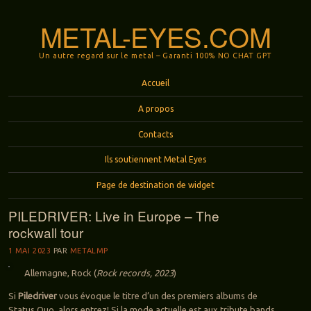
METAL-EYES.COM
Un autre regard sur le metal – Garanti 100% NO CHAT GPT
Menu
Aller au contenu principal
Accueil
A propos
Contacts
Ils soutiennent Metal Eyes
Page de destination de widget
PILEDRIVER: Live in Europe – The
rockwall tour
1 MAI 2023
PAR
METALMP
Allemagne, Rock (
Rock records, 2023
)
Si
Piledriver
vous évoque le titre d’un des premiers albums de
Status Quo, alors entrez! Si la mode actuelle est aux tribute bands,