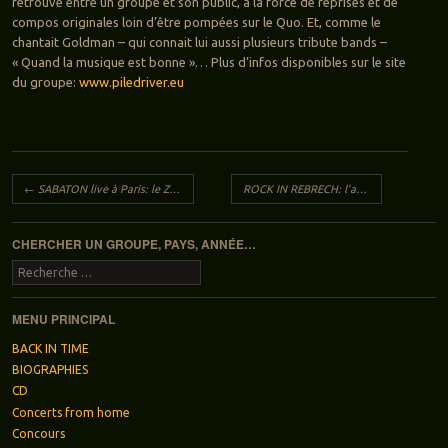
retrouve entre un groupe et son public, à la force de reprises et de
compos originales loin d’être pompées sur le Quo. Et, comme le
chantait Goldman – qui connait lui aussi plusieurs tribute bands –
« Quand la musique est bonne »… Plus d’infos disponibles sur le site
du groupe:
www.piledriver.eu
Navigation des articles
←
SABATON live à Paris: le Zénith, 21 avril 2023 (avec Lordi et Baby Metal)
ROCK IN REBRECH: l’affiche complète
→
CHERCHER UN GROUPE, PAYS, ANNÉE…
Recherche
MENU PRINCIPAL
BACK IN TIME
BIOGRAPHIES
CD
Concerts from home
Concours