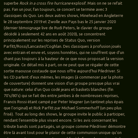
superbe
Rock in a cross fire hurricane
explosif. Mais on ne se refait
pas. Fan un jour, fan toujours, ce concert se termine avec 3
classiques du Quo. Les deux autres shows, Minehead en Angleterre
le 28 septembre 2019 et Zwolle aux Pays bas le 25 janvier 2020
(dernier témoignage live de Rudi Peters, le clavier du groupe
décédé à seulement 42 ans en août 2020), se concentrent
principalement sur les reprises de Status Quo, version
Parfitt/Rossi/Lancaster/Coghlan. Des classiques à profusion joués
avec entrain et envie et, soyons honnêtes, qui ne souffrent que d’un
chant pas toujours à la hauteur de ce que nous proposait la version
originale. Ce détail mis à part, on ne peut que se régaler de cette
sortie maousse costaude que nous offre aujourd’hui Piledriver. Si
les CD parlent d’eux mêmes, les images (à commencer par la photo
de couverture) donnent une vision d’un groupe presque plus vrai
que nature: celui d’un Quo codé jeans et baskets blanches (fin
70’s/80’s) qui se fait des entre jambes à de nombreuses reprises,
Francis Rossi étant campé par Peter Wagner (un tantinet plus épais
que l’original) et Rick Parfitt par Michael Sommerhoff (un peu plus
frisé). Tout au long des shows, le groupe invite le public à participer,
rendant l’ensemble plus vivant encore. Si les avis concernant les
tribute bands sont partagés, un groupe comme Piledriver démontre
être là avant tout pour le plaisir de cette communion unique qu’on