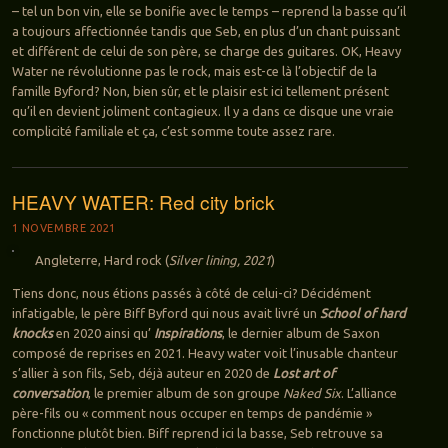
– tel un bon vin, elle se bonifie avec le temps – reprend la basse qu’il
a toujours affectionnée tandis que Seb, en plus d’un chant puissant
et différent de celui de son père, se charge des guitares. OK, Heavy
Water ne révolutionne pas le rock, mais est-ce là l’objectif de la
famille Byford? Non, bien sûr, et le plaisir est ici tellement présent
qu’il en devient joliment contagieux. Il y a dans ce disque une vraie
complicité familiale et ça, c’est somme toute assez rare.
HEAVY WATER: Red city brick
1 NOVEMBRE 2021
Angleterre, Hard rock (
Silver lining, 2021
)
Tiens donc, nous étions passés à côté de celui-ci? Décidément
infatigable, le père Biff Byford qui nous avait livré un
School of hard
knocks
en 2020 ainsi qu’
I
nspirations
, le dernier album de Saxon
composé de reprises en 2021. Heavy water voit l’inusable chanteur
s’allier à son fils, Seb, déjà auteur en 2020 de
Lost art of
conversation
, le premier album de son groupe
Naked Six
. L’alliance
père-fils ou « comment nous occuper en temps de pandémie »
fonctionne plutôt bien. Biff reprend ici la basse, Seb retrouve sa