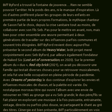
Biff Byford a trouvé la fontaine de jouvence… Rien ne semble
pouvoir l’arrêter. Ni le poids des ans, ni le manque d’inspiration. Là
où d’autres préfèrent placer les groupes de leurs enfants en
première partie de leurs propres formations, le mythique chanteur
de Saxon fait le choix, depuis la crise sanitaire tout au moins, de
collaborer avec son fils Seb. Pas pour le mettre en avant, non, mais
bien pour créer ensemble une œuvre permettant à deux
générations de travailler sur des influences parfois communes et
souvent très éloignées. Biff Byford revient donc aujourd’hui
présenter le second album de
Heavy Water
, ledit projet mené
conjointement avec Seb Byford, par ailleurs également fondateur
de Naked Six (
Lost art of conversation
, en 2020). Sur le premier
album du « duo »,
Red city brick
(2021), on avait pu découvrir une
famille qui testait diverses choses pour se retrouver musicalement,
et cela fut une belle occupation en pleine période de pandémie.
Avec
Dreams of yesterday
, le duo continue d’explorer les envies et
influences musicales de chacun, et la palette est variée. Du
nostalgique morceau titre qui ouvre l’album avec une envie de
retourner en 1965 au grunge qui a vu Seb grandir, le duo père/fils se
fait plaisir en explorant une musique à la fois puissante, entrainante,
vintage, directe ou parfois plus douce, se partageant le chant au gré
des titres. L’énergie est bien présente, Biff particulièrement en voix