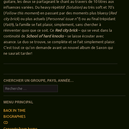
guitare, les deux se partageant le chant au travers de 10 titres aux
influences variées. Du heavy répétitif
(Solution)
au très soft et 70’s
(
Follow this moment
) en passant par des moments plus bluesy (
Red
city brick
) ou plus actuels (
Personnal issue n°1
) ou au final trépidant
(
Faith
), la famille se fait plaisir, simplement, sans chercher à
réinventer quoi que ce soit. Ce
Red city brick
– qui se veut dans la
continuité de
School of hard knocks
– se laisse écouter avec
aisance. Le duo se trouve, se complète et se fait simplement plaisir.
C’est tout ce qu’on demande avant un nouvel album de Saxon qui
ne saurait tarder!
Navigation des articles
CHERCHER UN GROUPE, PAYS, ANNÉE…
Recherche
MENU PRINCIPAL
BACK IN TIME
BIOGRAPHIES
CD
Concerts from home