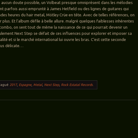
s aucun doute possible, un Volbeat presque omniprésent dans les mélodies
hant parfois aussi emprunté à James Hetfield ou des lignes de guitares qui
des heures du hair metal, Mötley Crüe en tête. Avec de telles références, on
r plus. Et l’album défile à belle allure. malgré quelques faiblesses inhérentes
 combo, on sent tout de même la naissance de ce qui pourrait devenir un
eulement Next Step se défait de ces influences pour explorer et imposer sa
lité et si le marché international lui ouvre les bras. C’est cette seconde
plus délicate…
Tagué
2017
,
Espagne
,
Metal
,
Next Step
,
Rock Estatal Records
.
ticles