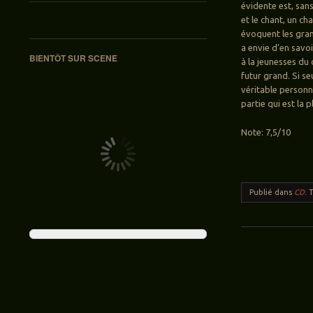
évidente est, san
et le chant, un c
évoquent les gran
a envie d’en savoi
BIENTÔT SUR SCENE
à la jeunesses du
futur grand. Si s
véritable personna
partie qui est la 
Note: 7,5/10
Publié dans
CD
.
Navigation des ar