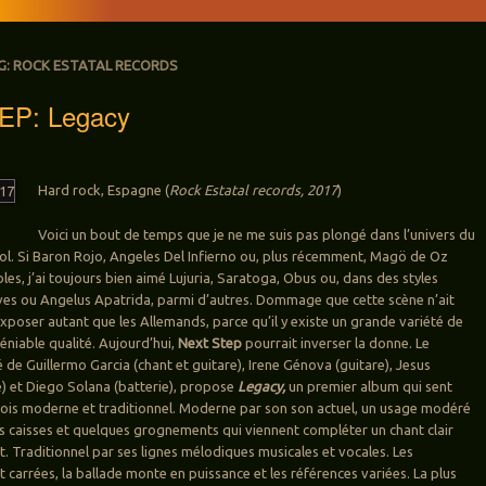
G:
ROCK ESTATAL RECORDS
EP: Legacy
Hard rock, Espagne (
Rock Estatal records, 2017
)
Voici un bout de temps que je ne me suis pas plongé dans l’univers du
l. Si Baron Rojo, Angeles Del Infierno ou, plus récemment, Magö de Oz
es, j’ai toujours bien aimé Lujuria, Saratoga, Obus ou, dans des styles
es ou Angelus Apatrida, parmi d’autres. Dommage que cette scène n’ait
exposer autant que les Allemands, parce qu’il y existe un grande variété de
éniable qualité. Aujourd’hui,
Next Step
pourrait inverser la donne. Le
de Guillermo Garcia (chant et guitare), Irene Génova (guitare), Jesus
) et Diego Solana (batterie), propose
Legacy,
un premier album qui sent
 fois moderne et traditionnel. Moderne par son son actuel, un usage modéré
 caisses et quelques grognements qui viennent compléter un chant clair
nt. Traditionnel par ses lignes mélodiques musicales et vocales. Les
 carrées, la ballade monte en puissance et les références variées. La plus