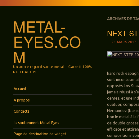
METAL-
ARCHIVES DE TA
NEXT ST
EYES.CO
21 MARS 2017
M
Un autre regard sur le metal – Garanti 100%
NO CHAT GPT
hard rock espagno
sont incontournabl
opposés Los Suav
Menu
Aller au contenu principal
Accueil
jamais réussi à s’
genres, et une ind
A propos
quatuor, composé 
Hernandez (basse
Contacts
bon le metal à la
Ils soutiennent Metal Eyes
de double grosses
efficace et attira
Page de destination de widget
compositions sont