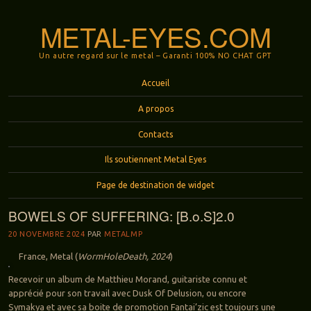
METAL-EYES.COM
Un autre regard sur le metal – Garanti 100% NO CHAT GPT
Menu
Aller au contenu principal
Accueil
A propos
Contacts
Ils soutiennent Metal Eyes
Page de destination de widget
BOWELS OF SUFFERING: [B.o.S]2.0
20 NOVEMBRE 2024
PAR
METALMP
France, Metal (
WormHoleDeath, 2024
)
Recevoir un album de Matthieu Morand, guitariste connu et
apprécié pour son travail avec Dusk Of Delusion, ou encore
Symakya et avec sa boite de promotion Fantai’zic est toujours une