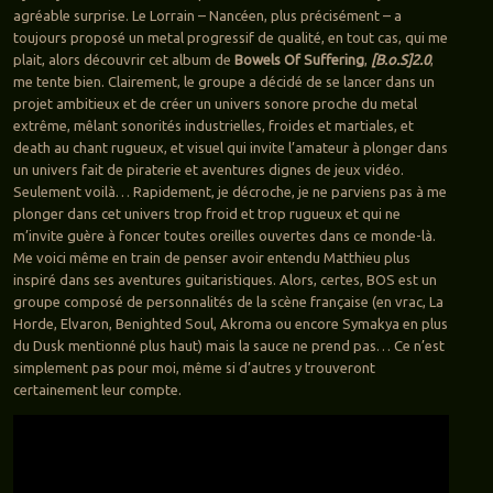
agréable surprise. Le Lorrain – Nancéen, plus précisément – a
toujours proposé un metal progressif de qualité, en tout cas, qui me
plait, alors découvrir cet album de
Bowels Of Suffering
,
[B.o.S]2.0
,
me tente bien. Clairement, le groupe a décidé de se lancer dans un
projet ambitieux et de créer un univers sonore proche du metal
extrême, mêlant sonorités industrielles, froides et martiales, et
death au chant rugueux, et visuel qui invite l’amateur à plonger dans
un univers fait de piraterie et aventures dignes de jeux vidéo.
Seulement voilà… Rapidement, je décroche, je ne parviens pas à me
plonger dans cet univers trop froid et trop rugueux et qui ne
m’invite guère à foncer toutes oreilles ouvertes dans ce monde-là.
Me voici même en train de penser avoir entendu Matthieu plus
inspiré dans ses aventures guitaristiques. Alors, certes, BOS est un
groupe composé de personnalités de la scène française (en vrac, La
Horde, Elvaron, Benighted Soul, Akroma ou encore Symakya en plus
du Dusk mentionné plus haut) mais la sauce ne prend pas… Ce n’est
simplement pas pour moi, même si d’autres y trouveront
certainement leur compte.