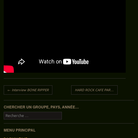
Navigation des articles
←
Interview BONE RIPPER
HARD ROCK CAFE PARIS: c’est fini…
→
CHERCHER UN GROUPE, PAYS, ANNÉE…
Recherche
MENU PRINCIPAL