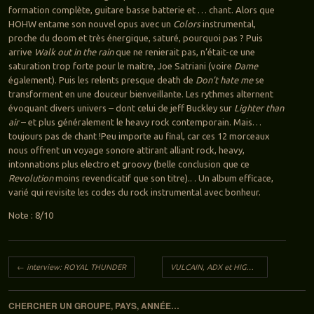
formation complète, guitare basse batterie et … chant. Alors que
HOHW entame son nouvel opus avec un
Colors
instrumental,
proche du doom et très énergique, saturé, pourquoi pas ? Puis
arrive
Walk out in the rain
que ne renierait pas, n’était-ce une
saturation trop forte pour le maitre, Joe Satriani (voire
Dame
également). Puis les relents presque death de
Don’t hate me
se
transforment en une douceur bienveillante. Les rythmes alternent
évoquant divers univers – dont celui de jeff Buckley sur
Lighter than
air
– et plus généralement le heavy rock contemporain. Mais…
toujours pas de chant !Peu importe au final, car ces 12 morceaux
nous offrent un voyage sonore attirant alliant rock, heavy,
intonnations plus electro et groovy (belle conclusion que ce
Revolution
moins revendicatif que son titre).. . Un album efficace,
varié qui revisite les codes du rock instrumental avec bonheur.
Note : 8/10
Navigation des articles
←
interview: ROYAL THUNDER
VULCAIN, ADX et HIGH SCREAM live à Olivet (45), le 8 avril 2017
CHERCHER UN GROUPE, PAYS, ANNÉE…