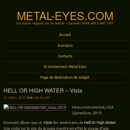
METAL-EYES.COM
Un autre regard sur le metal – Garanti 100% NO CHAT GPT
Menu
Aller au contenu principal
Accueil
A propos
Contacts
Ils soutiennent Metal Eyes
Page de destination de widget
HELL OR HIGH WATER – Vista
13 AVRIL 2017
PAR
METALMP
Heavy instrumental, USA
(
Spinefarm, 2017
)
Etonnant album que ce
Vista
des Américains de
Hell Or High Water
.
Une visite sur le site du groupe montre en effet le visage d’une