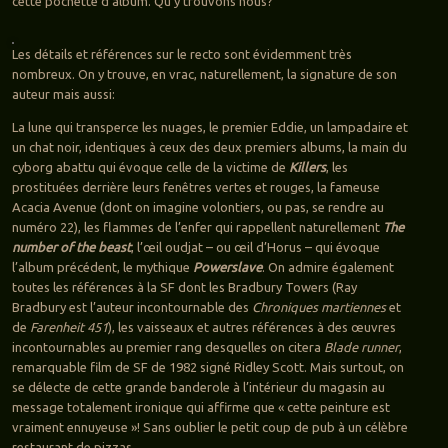
cette pochette d’album. Qu’y trouvons nous?
Les détails et références sur le recto sont évidemment très
nombreux. On y trouve, en vrac, naturellement, la signature de son
auteur mais aussi:
La lune qui transperce les nuages, le premier Eddie, un lampadaire et
un chat noir, identiques à ceux des deux premiers albums, la main du
cyborg abattu qui évoque celle de la victime de
Killers
, les
prostituées derrière leurs fenêtres vertes et rouges, la fameuse
Acacia Avenue (dont on imagine volontiers, ou pas, se rendre au
numéro 22), les flammes de l’enfer qui rappellent naturellement
The
number of the beast
, l’œil oudjat – ou œil d’Horus – qui évoque
l’album précédent, le mythique
Powerslave
. On admire également
toutes les références à la SF dont les Bradbury Towers (Ray
Bradbury est l’auteur incontournable des
Chroniques martiennes
et
de
Farenheit 451
), les vaisseaux et autres références à des œuvres
incontournables au premier rang desquelles on citera
Blade runner
,
remarquable film de SF de 1982 signé Ridley Scott. Mais surtout, on
se délecte de cette grande banderole à l’intérieur du magasin au
message totalement ironique qui affirme que « cette peinture est
vraiment ennuyeuse »! Sans oublier le petit coup de pub à un célèbre
restaurant de pizzas…