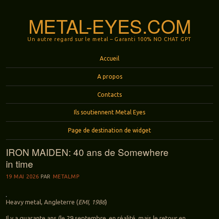
METAL-EYES.COM
Un autre regard sur le metal – Garanti 100% NO CHAT GPT
Menu
Aller au contenu principal
Accueil
A propos
Contacts
Ils soutiennent Metal Eyes
Page de destination de widget
IRON MAIDEN: 40 ans de Somewhere
in time
19 MAI 2026
PAR
METALMP
Heavy metal, Angleterre (
EMI, 1986
)
Il y a quarante ans (le 29 septembre, en réalité, mais le retour en