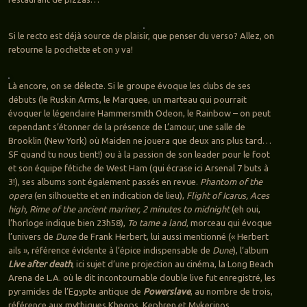
Si le recto est déjà source de plaisir, que penser du verso? Allez, on
retourne la pochette et on y va!
Là encore, on se délecte. Si le groupe évoque les clubs de ses
débuts (le Ruskin Arms, le Marquee, un marteau qui pourrait
évoquer le légendaire Hammersmith Odeon, le Rainbow – on peut
cependant s’étonner de la présence de L’amour, une salle de
Brooklin (New York) où Maiden ne jouera que deux ans plus tard…
SF quand tu nous tient!) ou à la passion de son leader pour le foot
et son équipe fétiche de West Ham (qui écrase ici Arsenal 7 buts à
3!), ses albums sont également passés en revue.
Phantom of the
opera
(en silhouette et en indication de lieu),
Flight of Icarus, Aces
high, Rime of the ancient mariner, 2 minutes to midnight
(eh oui,
l’horloge indique bien 23h58),
To tame a land
, morceau qui évoque
l’univers de
Dune
de Frank Herbert, lui aussi mentionné (« Herbert
ails », référence évidente à l’épice indispensable de
Dune
), l’album
Live after death
, ici sujet d’une projection au cinéma, la Long Beach
Arena de L.A. où le dit incontournable double live fut enregistré, les
pyramides de l’Egypte antique de
Powerslave
, au nombre de trois,
référence aux mythiques Kheops, Kephren et Mykerinos…