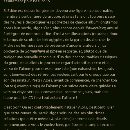
assurément pour beaucoup.
Si Eddie est depuis longtemps devenu une figure incontournable,
membre à part entière du groupe, et si les fans ont toujours passé
des heures à décortiquer les pochettes de chaque album longtemps
après leur sortie, Riggs s’est, plus encore depuis
Powerslave
, amusé
à intégrer de nombreux clins d’œil à ses illustrations (reprenez donc
le temps de scruter les hiéroglyphes de la pyramide, chercher le
Mickey ou les messages de présence d’anciens visiteurs…) La
pochette de
Somewhere in time
en regorge, et, plutôt que de
rédiger une nouvelle chronique d’un des incontournables classiques
du genre, nous allons ici porter un regard attentif au recto et au
verso de l’album pour dresser une liste (non exhaustive, les ajouts
sont bienvenus) des références voulues tant par le groupe que par
son dessinateur. Prêts? Alors, avant de commencer, va chercher ton
(ou tes) exemplaire(s) de l’album pour suivre cette visite guidée! La
version vinyle sera plus convenable, comme toujours, mais une
loupe pour les CD fera tout autant l’affaire !
C’est bon? On est confortablement installé? Alors, c’est parti. Bien
que cette œuvre de Derek Riggs soit une des ses plus riches
créations (peut-être même LA plus riche) en termes de détails,
commençons, si vous le voulez bien, par étudier le simple recto de