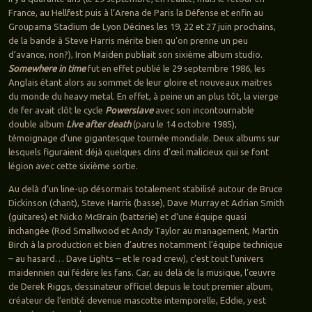
France, au Hellfest puis à l’Arena de Paris la Défense et enfin au
Groupama Stadium de Lyon Décines les 19, 22 et 27 juin prochains,
de la bande à Steve Harris mérite bien qu’on prenne un peu
d’avance, non?), Iron Maiden publiait son sixième album studio.
Somewhere in time
fut en effet publié le 29 septembre 1986, les
Anglais étant alors au sommet de leur gloire et nouveaux maitres
du monde du heavy metal. En effet, à peine un an plus tôt, la vierge
de fer avait clôt le cycle
Powerslave
avec son incontournable
double album
Live after death
(paru le 14 octobre 1985),
témoignage d’une gigantesque tournée mondiale. Deux albums sur
lesquels figuraient déjà quelques clins d’œil malicieux qui se font
légion avec cette sixième sortie.
Au delà d’un line-up désormais totalement stabilisé autour de Bruce
Dickinson (chant), Steve Harris (basse), Dave Murray et Adrian Smith
(guitares) et Nicko McBrain (batterie) et d’une équipe quasi
inchangée (Rod Smallwood et Andy Taylor au management, Martin
Birch à la production et bien d’autres notamment l’équipe technique
– au hasard… Dave Lights – et le road crew), c’est tout l’univers
maidennien qui fédère les fans. Car, au delà de la musique, l’œuvre
de Derek Riggs, dessinateur officiel depuis le tout premier album,
créateur de l’entité devenue mascotte intemporelle, Eddie, y est