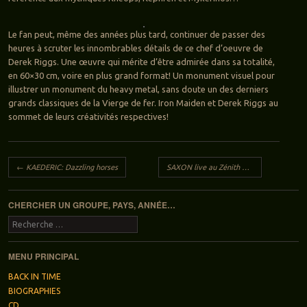
Le fan peut, même des années plus tard, continuer de passer des
heures à scruter les innombrables détails de ce chef d’oeuvre de
Derek Riggs. Une œuvre qui mérite d’être admirée dans sa totalité,
en 60×30 cm, voire en plus grand format! Un monument visuel pour
illustrer un monument du heavy metal, sans doute un des derniers
grands classiques de la Vierge de fer. Iron Maiden et Derek Riggs au
sommet de leurs créativités respectives!
Navigation des articles
←
KAEDERIC: Dazzling horses
SAXON live au Zénith de Paris
→
CHERCHER UN GROUPE, PAYS, ANNÉE…
Recherche
MENU PRINCIPAL
BACK IN TIME
BIOGRAPHIES
CD