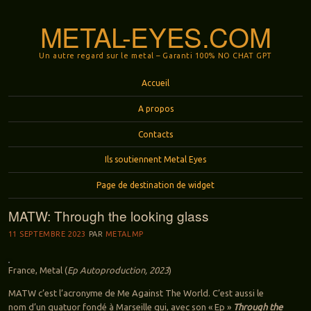
METAL-EYES.COM
Un autre regard sur le metal – Garanti 100% NO CHAT GPT
Menu
Aller au contenu principal
Accueil
A propos
Contacts
Ils soutiennent Metal Eyes
Page de destination de widget
MATW: Through the looking glass
11 SEPTEMBRE 2023
PAR
METALMP
France, Metal (
Ep Autoproduction, 2023
)
MATW c’est l’acronyme de Me Against The World. C’est aussi le
nom d’un quatuor fondé à Marseille qui, avec son « Ep »
Through the