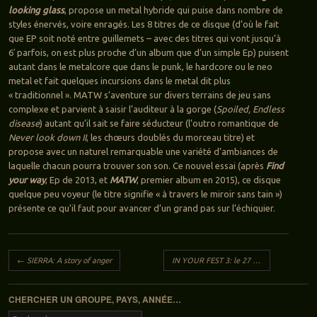
looking glass
, propose un metal hybride qui puise dans nombre de
styles énervés, voire enragés. Les 8 titres de ce disque (d’où le fait
que EP soit noté entre guillemets – avec des titres qui vont jusqu’à
6′ parfois, on est plus proche d’un album que d’un simple Ep) puisent
autant dans le metalcore que dans le punk, le hardcore ou le neo
metal et fait quelques incursions dans le metal dit plus
« traditionnel ». MATW s’aventure sur divers terrains de jeu sans
complexe et parvient à saisir l’auditeur à la gorge (
Spoiled, Endless
disease
) autant qu’il sait se faire séducteur (l’outro romantique de
Never look down II
, les chœurs doublés du morceau titre) et
propose avec un naturel remarquable une variété d’ambiances de
laquelle chacun pourra trouver son son. Ce nouvel essai (après
Find
your way
, Ep de 2013, et
MATW
, premier album en 2015), ce disque
quelque peu voyeur (le titre signifie « à travers le miroir sans tain »)
présente ce qu’il faut pour avancer d’un grand pas sur l’échiquier.
Navigation des articles
←
SIERRA: A story of anger
IN YOUR FEST 3: le 27 avril 2024
→
CHERCHER UN GROUPE, PAYS, ANNÉE…