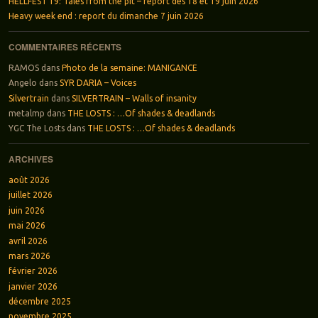
HELLFEST 19: Tales from the pit – report des 18 et 19 juin 2026
Heavy week end : report du dimanche 7 juin 2026
COMMENTAIRES RÉCENTS
RAMOS
dans
Photo de la semaine: MANIGANCE
Angelo
dans
SYR DARIA – Voices
Silvertrain
dans
SILVERTRAIN – Walls of insanity
metalmp
dans
THE LOSTS : …Of shades & deadlands
YGC The Losts
dans
THE LOSTS : …Of shades & deadlands
ARCHIVES
août 2026
juillet 2026
juin 2026
mai 2026
avril 2026
mars 2026
février 2026
janvier 2026
décembre 2025
novembre 2025