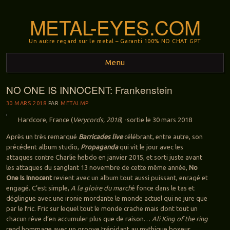
METAL-EYES.COM
Un autre regard sur le metal – Garanti 100% NO CHAT GPT
Menu
NO ONE IS INNOCENT: Frankenstein
Aller au contenu principal
30 MARS 2018
PAR
METALMP
Hardcore, France (
Verycords, 2018
) -sortie le 30 mars 2018
Après un très remarqué
Barricades live
célébrant, entre autre, son
précédent album studio,
Propaganda
qui vit le jour avec les
attaques contre Charlie hebdo en janvier 2015, et sorti juste avant
les attaques du sanglant 13 novembre de cette même année,
No
One Is Innocent
revient avec un album tout aussi puissant, enragé et
engagé. C’est simple,
A la gloire du march
é fonce dans le tas et
déglingue avec une ironie mordante le monde actuel qui ne jure que
par le fric. Fric sur lequel tout le monde crache mais dont tout un
chacun rêve d’en accumuler plus que de raison…
Ali King of the ring
rend hommage avec un groove trépidant au mythique boxeur