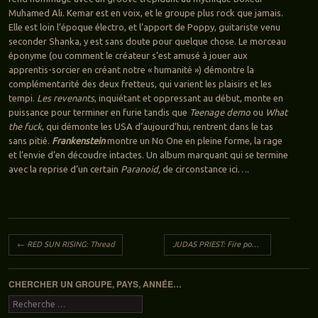
Muhamed Ali. Kemar est en voix, et le groupe plus rock que jamais.
Elle est loin l’époque électro, et l’apport de Poppy, guitariste venu
seconder Shanka, y est sans doute pour quelque chose. Le morceau
éponyme (ou comment le créateur s’est amusé à jouer aux
apprentis-sorcier en créant notre « humanité ») démontre la
complémentarité des deux fretteus, qui varient les plaisirs et les
tempi.
Les revenants
, inquiétant et oppressant au début, monte en
puissance pour terminer en furie tandis que
Teenage demo
ou
What
the fuck
, qui démonte les USA d’aujourd’hui, rentrent dans le tas
sans pitié.
Frankenstein
montre un No One en pleine forme, la rage
et l’envie d’en découdre intactes. Un album marquant qui se termine
avec la reprise d’un certain
Paranoid,
de circonstance ici….
Navigation des articles
←
RED SUN RISING: Thread
JUDAS PRIEST: Fire power
→
CHERCHER UN GROUPE, PAYS, ANNÉE…
Recherche