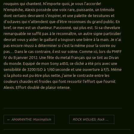
rouquins qui chantent. N’importe quoi, je vous l’accorde!
N’empêche, Alexis possède une voix rare, puissante, un trémolo
dont certains devraient s’inspirer, et une palette de tessitures et
d’octaves qui n’attendent que d’être reconnues du grand public. En
bref, ce mec est un chanteur. Passionné, qui plus est. Si sa chevelure
remarquable ne suffit pas à le reconnaître, un autre signe particulier
devrait vous y aider: le gaillard a toujours une bière à la main. Je n’ai
pas encore réussi à déterminer si c’est la même pour la soirée ou
pas… Dans le cas contraire, il est sur scène. Comme ici, lors du PMFF
IV du 8 janvier 2012. Une fête du metal français qui se tint au Divan
du monde. Equipé de mon Sony a450, ce cliché a été pris avec une
sensibilité de 3200 ISO à 1/60 seconde et une ouverture à F/5. Même
si la photo eut pu être plus nette, j’aime le contraste entre les
couleurs chaudes et froides qui font ressortir l’effort que fournit
Alexis. Effort doublé de plaisir intense.
Navigation des articles
←
AMARANTHE: Maximalism
ROCK WOLVES: Rock Wolves
→