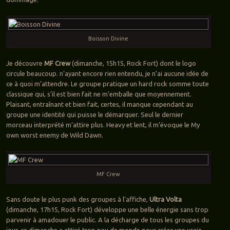
Boisson Divine
Je découvre
MF Crew
(dimanche, 15h15, Rock Fort) dont le logo
circule beaucoup. n’ayant encore rien entendu, je n’ai aucune idée de
ce à quoi m’attendre. Le groupe pratique un hard rock somme toute
classique qui, s’il est bien fait ne m’emballe que moyennement.
Plaisant, entraînant et bien fait, certes, il manque cependant au
groupe une identité qui puisse le démarquer. Seul le dernier
morceau interprété m’attire plus. Heavy et lent, il m’évoque le My
own worst enemy de Wild Dawn.
MF Crew
Sans doute le plus punk des groupes à l’affiche,
Ultra Volta
(dimanche, 17h15, Rock Fort) développe une belle énergie sans trop
parvenir à amadouer le public. A la décharge de tous les groupes du
jour, ce dimanche a attiré trop peu de monde pour créer une vraie