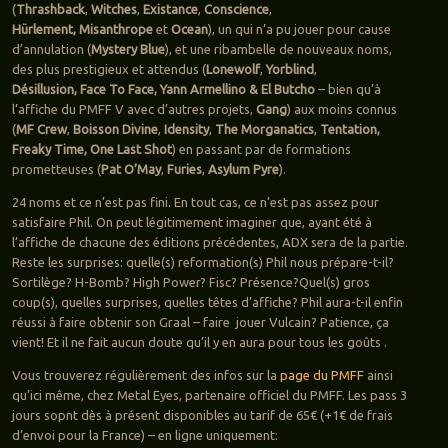
(
Thrashback
,
Witches
,
Existance
,
Conscience
,
Hürlement,
Misanthrope
et
Ocean
), un qui n’a pu jouer pour cause
d’annulation (
Mystery Blue
), et une ribambelle de nouveaux noms,
des plus prestigieux et attendus (
Lonewolf
,
Yorblind
,
Désillusion,
Face To Face, Yann Armellino & El Butcho
– bien qu’à
l’affiche du PMFF V avec d’autres projets,
Gang
) aux moins connus
(
MF Crew
,
Boisson Divine
,
Idensity
,
The Morganatics
,
Tentation,
Freaky Time,
One Last Shot
) en passant par de formations
prometteuses (
Pat O’May
,
Furies
,
Asylum Pyre
).
24 noms et ce n’est pas fini. En tout cas, ce n’est pas assez pour
satisfaire Phil. On peut légitimement imaginer que, ayant été à
l’affiche de chacune des éditions précédentes, ADX sera de la partie.
Reste les surprises: quelle(s) reformation(s) Phil nous prépare-t-il?
Sortilège? H-Bomb? High Power? Fisc? Présence?Quel(s) gros
coup(s), quelles surprises, quelles têtes d’affiche? Phil aura-t-il enfin
réussi à faire obtenir son Graal – faire jouer Vulcain? Patience, ça
vient! Et il ne fait aucun doute qu’il y en aura pour tous les goûts .
Vous trouverez régulièrement des infos sur la
page du PMFF
ainsi
qu’ici même, chez Metal Eyes, partenaire officiel du PMFF. Les pass 3
jours sopnt dès à présent disponibles au tarif de 65€ (+1€ de frais
d’envoi pour la France) – en ligne uniquement: