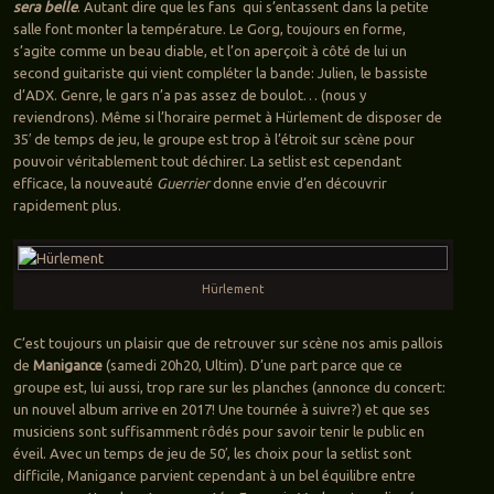
sera belle
. Autant dire que les fans qui s’entassent dans la petite
salle font monter la température. Le Gorg, toujours en forme,
s’agite comme un beau diable, et l’on aperçoit à côté de lui un
second guitariste qui vient compléter la bande: Julien, le bassiste
d’ADX. Genre, le gars n’a pas assez de boulot… (nous y
reviendrons). Même si l’horaire permet à Hürlement de disposer de
35′ de temps de jeu, le groupe est trop à l’étroit sur scène pour
pouvoir véritablement tout déchirer. La setlist est cependant
efficace, la nouveauté
Guerrier
donne envie d’en découvrir
rapidement plus.
Hürlement
C’est toujours un plaisir que de retrouver sur scène nos amis pallois
de
Manigance
(samedi 20h20, Ultim). D’une part parce que ce
groupe est, lui aussi, trop rare sur les planches (annonce du concert:
un nouvel album arrive en 2017! Une tournée à suivre?) et que ses
musiciens sont suffisamment rôdés pour savoir tenir le public en
éveil. Avec un temps de jeu de 50′, les choix pour la setlist sont
difficile, Manigance parvient cependant à un bel équilibre entre