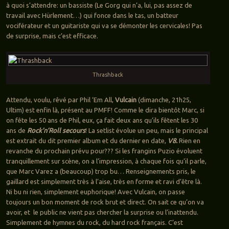
à quoi s’attendre: un bassiste (Le Gorg qui n’a, lui, pas assez de
travail avec Hürlement…) qui fonce dans le tas, un batteur
vociférateur et un guitariste qui va se démonter les cervicales! Pas
de surprise, mais c’est efficace.
Thrashback
Attendu, voulu, rêvé par Phil ‘Em All,
Vulcain
(dimanche, 21h25,
Ultim) est enfin là, présent au PMFF! Comme le dira bientôt Marc, si
on fête les 50 ans de Phil, eux, ça fait deux ans qu’ils fêtent les 30
ans de
Rock’n’Roll secours
! La setlist évolue un peu, mais le principal
est extrait du dit premier album et du dernier en date,
V8.
Rien en
revanche du prochain prévu pour??? Si les frangins Puzio évoluent
tranquillement sur scène, on a l’impression, à chaque fois qu’il parle,
que Marc Varez a (beaucoup) trop bu… Renseignements pris, le
gaillard est simplement très à l’aise, très en forme et ravi d’être là.
Ni bu ni rien, simplement euphorique! Avec Vulcain, on passe
toujours un bon moment de rock brut et direct. On sait ce qu’on va
avoir, et le public ne vient pas chercher la surprise ou l’inattendu.
Simplement de hymnes du rock, du hard rock français. C’est