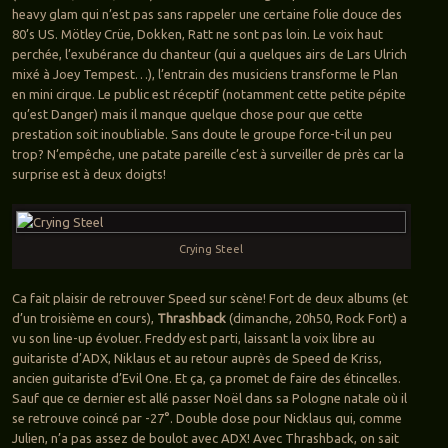
heavy glam qui n’est pas sans rappeler une certaine folie douce des
80’s US. Mötley Crüe, Dokken, Ratt ne sont pas loin. Le voix haut
perchée, l’exubérance du chanteur (qui a quelques airs de Lars Ulrich
mixé à Joey Tempest…), l’entrain des musiciens transforme le Plan
en mini cirque. Le public est réceptif (notamment cette petite pépite
qu’est Danger) mais il manque quelque chose pour que cette
prestation soit inoubliable. Sans doute le groupe force-t-il un peu
trop? N’empêche, une patate pareille c’est à surveiller de près car la
surprise est à deux doigts!
Crying Steel
Ca fait plaisir de retrouver Speed sur scène! Fort de deux albums (et
d’un troisième en cours),
Thrashback
(dimanche, 20h50, Rock Fort) a
vu son line-up évoluer. Freddy est parti, laissant la voix libre au
guitariste d’ADX, Niklaus et au retour auprès de Speed de Kriss,
ancien guitariste d’Evil One. Et ça, ça promet de faire des étincelles.
Sauf que ce dernier est allé passer Noël dans sa Pologne natale où il
se retrouve coincé par -27°. Double dose pour Nicklaus qui, comme
Julien, n’a pas assez de boulot avec ADX! Avec Thrashback, on sait