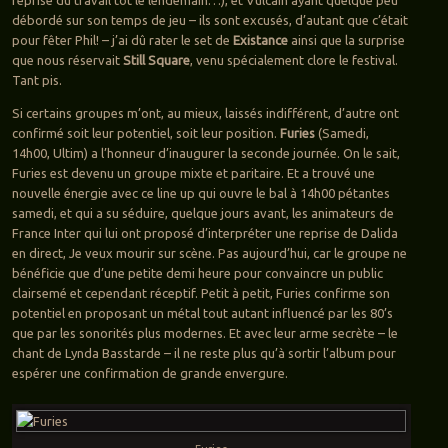
reprise du travail tôt le lendemain…), et Vulcain ayant quelque peu
débordé sur son temps de jeu – ils sont excusés, d’autant que c’était
pour fêter Phil! – j’ai dû rater le set de
Existance
ainsi que la surprise
que nous réservait
Still Square
, venu spécialement clore le festival.
Tant pis.
Si certains groupes m’ont, au mieux, laissés indifférent, d’autre ont
confirmé soit leur potentiel, soit leur position.
Furies
(Samedi,
14h00, Ultim) a l’honneur d’inaugurer la seconde journée. On le sait,
Furies est devenu un groupe mixte et paritaire. Et a trouvé une
nouvelle énergie avec ce line up qui ouvre le bal à 14h00 pétantes
samedi, et qui a su séduire, quelque jours avant, les animateurs de
France Inter qui lui ont proposé d’interpréter une reprise de Dalida
en direct, Je veux mourir sur scène. Pas aujourd’hui, car le groupe ne
bénéficie que d’une petite demi heure pour convaincre un public
clairsemé et cependant réceptif. Petit à petit, Furies confirme son
potentiel en proposant un métal tout autant influencé par les 80’s
que par les sonorités plus modernes. Et avec leur arme secrète – le
chant de Lynda Basstarde – il ne reste plus qu’à sortir l’album pour
espérer une confirmation de grande envergure.