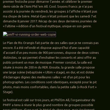
premier festoche pour démarrer l’année. et célébrer le premier
demi-siècle de l’Ami Phil ’em All. Cool. Soyons francs: je n’ai pas
assisté à la journée du vendredi, les groupes à l’affiche n’étant pas
ma chope de bière. Metal-Eyes n’était présent que les samedi 7 et
dimanche 8 janvier 2017. Récap de ces deux dernières journées de
« l’ultime » édition d’un festival mythique, unique en son genre.
Le Plan de Ris Orangis fait partie de ces salles que je ne connais pas
encore. Il a été refondé et dispose aujourd’hui d’une capacité
d’accueil d’un peu moins de 900 personnes, dispose de deux scènes
distinctes, ce qui permet d’enchaîner les concerts et ainsi offrir au
public présent un max de musique. Premier constat, la salle est
située à moins de 200 m du RER. Ensuite, la grande salle propose
une large scène (rebaptisée « Ultim » stage), en dur, et est dotée
d’éclairages dignes des meilleures salles – et d’un pit pour les
photographes. Les conditions sont identiques, excepté pour le pit
photo, mais moins confortables, dans la petite salle (« Rock Fort »
Stage).
Le festival est calé sur trois jours, et Phil’Em All, l’organisateur du
PMFF a tenu à réunir le plus grand nombre de groupes possible
pour célébrer, d’une part, le Metal de chez nous, mais également