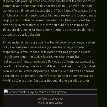
dispose d’un parking accessible, ceux qui utilisent les transports en
commun sont dépendants des horaires de RER. Et avec une rame
par heure en fin de soirée, ce public réfléchi à deux fois, malgré une
affiche à la fois attirante,dont la faiblesse réside sans doute dans le
trop grand nombre de formations obscures. Pourtant, c’est bien le
principe d’un tel festival que d’offrir au public la possibilité de
découvrir des jeunes groupes, non? Parlons donc de ces derniers,
et tant pis pour les absents!
En revanche, on ne saura que féliciter l’excellence de l’organisation.
S’il y a eu quelques couacs sans gravité, les timings ont été
respectés à la minute près, et le pari n’était pas gagné d’avance.
Tout le personnel – accueil, sécurité, merchandising, bar,
restauration (mention spéciale à Fayrouz et Vincent qui tiennent le
food truck FalaFay, couple adorable et nourriture… miam, quoi!) et
bien sûr les musiciens disponibles, ainsi que le public très en forme –
a été au top. En résumé, bien qu’échec financier et commercial, ce
PMFF a été une vraie réussite artistique, digne des plus grands.
Le foodtruck FalaFay
Miam et très sympa!