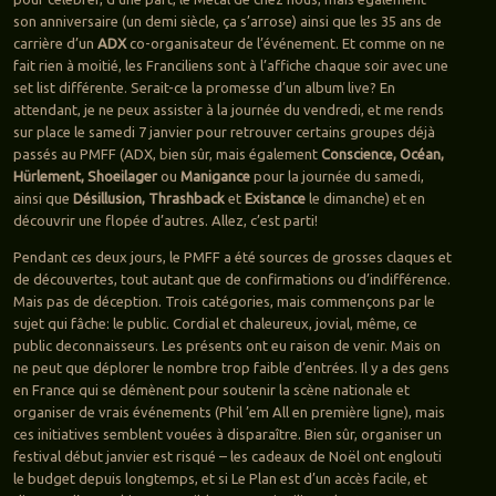
son anniversaire (un demi siècle, ça s’arrose) ainsi que les 35 ans de
carrière d’un
ADX
co-organisateur de l’événement. Et comme on ne
fait rien à moitié, les Franciliens sont à l’affiche chaque soir avec une
set list différente. Serait-ce la promesse d’un album live? En
attendant, je ne peux assister à la journée du vendredi, et me rends
sur place le samedi 7 janvier pour retrouver certains groupes déjà
passés au PMFF (ADX, bien sûr, mais également
Conscience, Océan,
Hürlement, Shoeilager
ou
Manigance
pour la journée du samedi,
ainsi que
Désillusion, Thrashback
et
Existance
le dimanche) et en
découvrir une flopée d’autres. Allez, c’est parti!
Pendant ces deux jours, le PMFF a été sources de grosses claques et
de découvertes, tout autant que de confirmations ou d’indifférence.
Mais pas de déception. Trois catégories, mais commençons par le
sujet qui fâche: le public. Cordial et chaleureux, jovial, même, ce
public deconnaisseurs. Les présents ont eu raison de venir. Mais on
ne peut que déplorer le nombre trop faible d’entrées. Il y a des gens
en France qui se démènent pour soutenir la scène nationale et
organiser de vrais événements (Phil ’em All en première ligne), mais
ces initiatives semblent vouées à disparaître. Bien sûr, organiser un
festival début janvier est risqué – les cadeaux de Noël ont englouti
le budget depuis longtemps, et si Le Plan est d’un accès facile, et