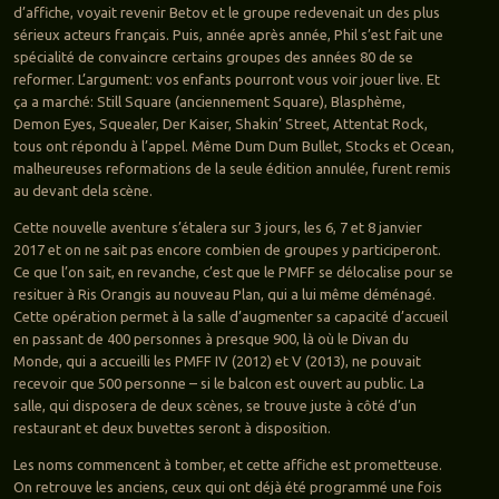
d’affiche, voyait revenir Betov et le groupe redevenait un des plus
sérieux acteurs français. Puis, année après année, Phil s’est fait une
spécialité de convaincre certains groupes des années 80 de se
reformer. L’argument: vos enfants pourront vous voir jouer live. Et
ça a marché: Still Square (anciennement Square), Blasphème,
Demon Eyes, Squealer, Der Kaiser, Shakin’ Street, Attentat Rock,
tous ont répondu à l’appel. Même Dum Dum Bullet, Stocks et Ocean,
malheureuses reformations de la seule édition annulée, furent remis
au devant dela scène.
Cette nouvelle aventure s’étalera sur 3 jours, les 6, 7 et 8 janvier
2017 et on ne sait pas encore combien de groupes y participeront.
Ce que l’on sait, en revanche, c’est que le PMFF se délocalise pour se
resituer à Ris Orangis au nouveau Plan, qui a lui même déménagé.
Cette opération permet à la salle d’augmenter sa capacité d’accueil
en passant de 400 personnes à presque 900, là où le Divan du
Monde, qui a accueilli les PMFF IV (2012) et V (2013), ne pouvait
recevoir que 500 personne – si le balcon est ouvert au public. La
salle, qui disposera de deux scènes, se trouve juste à côté d’un
restaurant et deux buvettes seront à disposition.
Les noms commencent à tomber, et cette affiche est prometteuse.
On retrouve les anciens, ceux qui ont déjà été programmé une fois