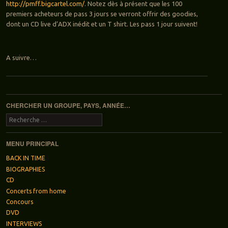
http://pmff.bigcartel.com/
. Notez dès à présent que les 100
premiers acheteurs de pass 3 jours se verront offrir des goodies,
dont un CD live d’ADX inédit et un T shirt. Les pass 1 jour suivent!
A suivre…
Navigation des articles
CHERCHER UN GROUPE, PAYS, ANNÉE…
Recherche
MENU PRINCIPAL
BACK IN TIME
BIOGRAPHIES
CD
Concerts from home
Concours
DVD
INTERVIEWS