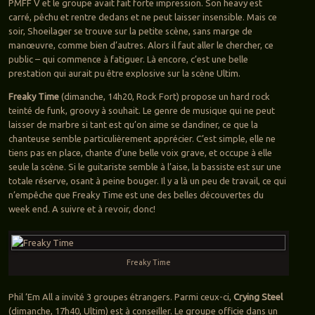
PMFF V et le groupe avait fait forte impression. Son heavy est
carré, pêchu et rentre dedans et ne peut laisser insensible. Mais ce
soir, Shoeilager se trouve sur la petite scène, sans marge de
manœuvre, comme bien d’autres. Alors il faut aller le chercher, ce
public – qui commence à fatiguer. Là encore, c’est une belle
prestation qui aurait pu être explosive sur la scène Ultim.
Freaky Time
(dimanche, 14h20, Rock Fort) propose un hard rock
teinté de funk, groovy à souhait. Le genre de musique qui ne peut
laisser de marbre si tant est qu’on aime se dandiner, ce que la
chanteuse semble particulièrement apprécier. C’est simple, elle ne
tiens pas en place, chante d’une belle voix grave, et occupe à elle
seule la scène. Si le guitariste semble à l’aise, la bassiste est sur une
totale réserve, osant à peine bouger. Il y a là un peu de travail, ce qui
n’empêche que Freaky Time est une des belles découvertes du
week end. A suivre et à revoir, donc!
Freaky Time
Phil ‘Em All a invité 3 groupes étrangers. Parmi ceux-ci,
Crying Steel
(dimanche, 17h40, Ultim) est à conseiller. Le groupe officie dans un