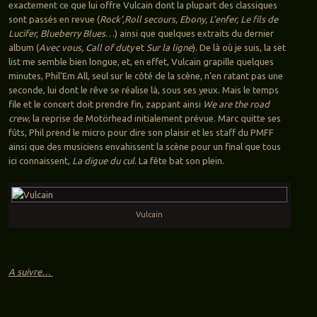
exactement ce que lui offre Vulcain dont la plupart des classiques
sont passés en revue (
Rock’,Roll secours, Ebony, L’enfer, Le fils de
Lucifer, Blueberry Blues
…) ainsi que quelques extraits du dernier
album (
Avec vous, Call of duty
et
Sur la ligne
). De là où je suis, la set
list me semble bien longue, et, en effet, Vulcain grapille quelques
minutes, Phil’Em All, seul sur le côté de la scène, n’en ratant pas une
seconde, lui dont le rêve se réalise là, sous ses yeux. Mais le temps
file et le concert doit prendre fin, zappant ainsi
We are the road
crew
, la reprise de Motörhead initialement prévue. Marc quitte ses
fûts, Phil prend le micro pour dire son plaisir et les staff du PMFF
ainsi que des musiciens envahissent la scène pour un final que tous
ici connaissent,
La digue du cul
. La fête bat son plein.
Vulcain
A suivre…