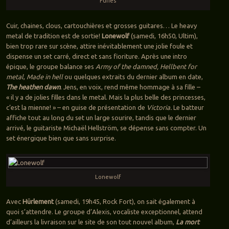
Furies
Cuir, chaines, clous, cartouchières et grosses guitares… Le heavy
metal de tradition est de sortie!
Lonewolf
(samedi, 16h50, Ultim),
bien trop rare sur scène, attire inévitablement une jolie foule et
dispense un set carré, direct et sans fioriture. Après une intro
épique, le groupe balance ses
Army of the damned, Hellbent for
metal
,
Made in hell
ou quelques extraits du dernier album en date,
The heathen dawn
. Jens, en voix, rend même hommage à sa fille –
« il y a de jolies filles dans le metal. Mais la plus belle des princesses,
c’est la mienne! » – en guise de présentation de
Victoria.
Le batteur
affiche tout au long du set un large sourire, tandis que le dernier
arrivé, le guitariste Michaël Hellström, se dépense sans compter. Un
set énergique bien que sans surprise.
Lonewolf
Avec
Hürlement
(samedi, 19h45, Rock Fort), on sait également à
quoi s’attendre. Le groupe d’Alexis, vocaliste exceptionnel, attend
d’ailleurs la livraison sur le site de son tout nouvel album,
La mort