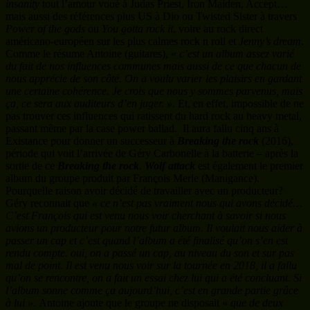
insanity
tout l’amour voué à Judas Priest, Iron Maiden, Accept…
mais aussi des références plus US à Dio ou Twisted Sister à travers
Power of the gods
ou
You gotta rock it
, voire au rock direct
américano-européen sur les plus calmes rock n roll et
Jenny’s dream
.
Comme le résume Antoine (guitares), «
c’est un album assez varié
du fait de nos influences communes mais aussi de ce que chacun de
nous apprécie de son côté. On a voulu varier les plaisirs en gardant
une certaine cohérence. Je crois que nous y sommes parvenus, mais
ça, ce sera aux auditeurs d’en juger. ».
Et, en effet, impossible de ne
pas trouver ces influences qui ratissent du hard rock au heavy metal,
passant même par la case power ballad. Il aura fallu cinq ans à
Existance pour donner un successeur à
Breaking the rock
(2016),
période qui voit l’arrivée de Géry Carbonelle à la batterie – après la
sortie de ce
Breaking the rock
.
Wolf attack
est également le premier
album du groupe produit par François Merle (Manigance).
Pourquelle raison avoir décidé de travailler avec un producteur?
Géry reconnait que
« ce n’est pas vraiment nous qui avons décidé…
C’est François qui est venu nous voir cherchant à savoir si nous
avions un producteur pour notre futur album. Il voulait nous aider à
passer un cap et c’est quand l’album a été finalisé qu’on s’en est
rendu compte. oui, on a passé un cap, au niveau du son et sur pas
mal de point. Il est venu nous voir sur la tournée en 2018, il a fallu
qu’on se rencontre, on a fait un essai chez lui qui a été concluant. Si
l’album sonne comme ça aujourd’hui, c’est en grande partie grâce
à lui ».
Antoine ajoute que le groupe ne disposait «
que de deux