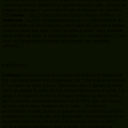
concerts parisienne. Retrouver la capitale bruyante, salle, odorante et
toujours en travaux n’a pour objectif que de retrouver les frenchies
d’
Existance
– que j’ai bien involontairement ratés au Hellfest – et
Helloween
– que j’ai bien heureusement vu à ce même Hellfest. En
arrivant boulevard des Capucines, une longue file patiente et piétine,
ce qui est plutôt bon signe. Après les salles à moitié vides, il semble
que le public ait envie de revenir en masse, et c’est tant mieux. C’est
donc un Olympia quasi complet qui accueille nos citrouilles
préférées.
EXISTANCE
Existance
ouvre ce soir en lieu et place des Suédois d’Hammerfall
qui, sans explications, sont programmés sur l’ensemble de la tournée
à l’exception de Paris et Lyon. Tant mieux pour le groupe de Julian
Izard qui attaque la scène dès 20h et prend directement le public à la
gorge. Les amateurs le savent, Existance propose un heavy metal
racé et puissant, totalement influencé par les 80’s, sans rien écarter:
du look cuir et clous, bandanas sur le crane… au mélodies
accrocheuses et rentre dedans en passant par le chant haut perché et
puissant tout y est sans une once de nostalgie. Scéniquement, en une
tout petite demi heure, les quatre font tout pour séduire le public
qu’ils se mettent rapidement dans la poche. Là où d’autres en