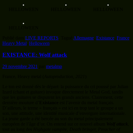
HELLOWEEN
HELLOWEEN
HELLOWEEN
HELLOWEEN
Publié dans
LIVE REPORTS
.
Tagué
Allemagne
,
Existance
,
France
,
Heavy Metal
,
Helloween
.
EXISTANCE: Wolf attack
29 novembre 2021
par
metalmp
France, Heavy metal (
Autoproduction, 2021
)
Le ton est donné dès le départ: la puissance du cri poussé par Julian
Izard (chant et guitare) invoque directement le Metal God, tandis
que les guitares se disputent les grands anciens. Clairement, cette
dernière mouture d’
Existance
est l’avenir du metal français.
D’ailleurs, le terme « français » est ici en trop tant le groupe a un
son, une attitude, une identité musicale d’envergure internationale.
La jeune garde a été bercée au son du metal principalement
européen de l’âge d’or. On entend sur ce nouvel album
Wolf attack
,
tout au long des
Highgate vampire
,
Death bringer,
Preacher of