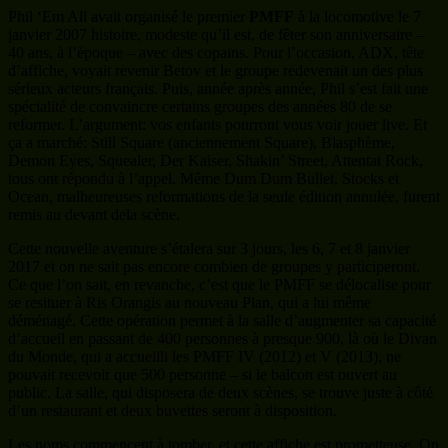
Phil ‘Em All avait organisé le premier
PMFF
à la locomotive le 7
janvier 2007 histoire, modeste qu’il est, de fêter son anniversaire –
40 ans, à l’époque – avec des copains. Pour l’occasion, ADX, tête
d’affiche, voyait revenir Betov et le groupe redevenait un des plus
sérieux acteurs français. Puis, année après année, Phil s’est fait une
spécialité de convaincre certains groupes des années 80 de se
reformer. L’argument: vos enfants pourront vous voir jouer live. Et
ça a marché: Still Square (anciennement Square), Blasphème,
Demon Eyes, Squealer, Der Kaiser, Shakin’ Street, Attentat Rock,
tous ont répondu à l’appel. Même Dum Dum Bullet, Stocks et
Ocean, malheureuses reformations de la seule édition annulée, furent
remis au devant dela scène.
Cette nouvelle aventure s’étalera sur 3 jours, les 6, 7 et 8 janvier
2017 et on ne sait pas encore combien de groupes y participeront.
Ce que l’on sait, en revanche, c’est que le PMFF se délocalise pour
se resituer à Ris Orangis au nouveau Plan, qui a lui même
déménagé. Cette opération permet à la salle d’augmenter sa capacité
d’accueil en passant de 400 personnes à presque 900, là où le Divan
du Monde, qui a accueilli les PMFF IV (2012) et V (2013), ne
pouvait recevoir que 500 personne – si le balcon est ouvert au
public. La salle, qui disposera de deux scènes, se trouve juste à côté
d’un restaurant et deux buvettes seront à disposition.
Les noms commencent à tomber, et cette affiche est prometteuse. On