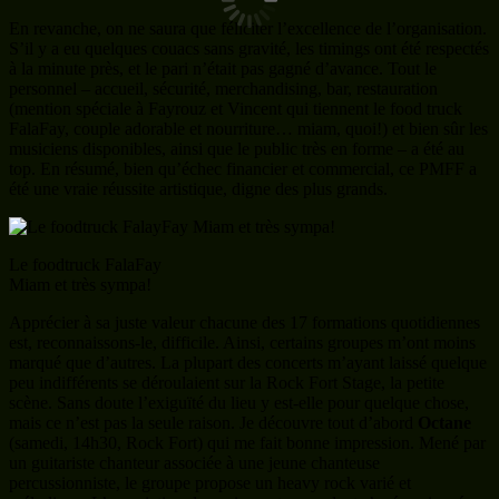
En revanche, on ne saura que féliciter l’excellence de l’organisation.
S’il y a eu quelques couacs sans gravité, les timings ont été respectés
à la minute près, et le pari n’était pas gagné d’avance. Tout le
personnel – accueil, sécurité, merchandising, bar, restauration
(mention spéciale à Fayrouz et Vincent qui tiennent le food truck
FalaFay, couple adorable et nourriture… miam, quoi!) et bien sûr les
musiciens disponibles, ainsi que le public très en forme – a été au
top. En résumé, bien qu’échec financier et commercial, ce PMFF a
été une vraie réussite artistique, digne des plus grands.
Le foodtruck FalaFay
Miam et très sympa!
Apprécier à sa juste valeur chacune des 17 formations quotidiennes
est, reconnaissons-le, difficile. Ainsi, certains groupes m’ont moins
marqué que d’autres. La plupart des concerts m’ayant laissé quelque
peu indifférents se déroulaient sur la Rock Fort Stage, la petite
scène. Sans doute l’exiguïté du lieu y est-elle pour quelque chose,
mais ce n’est pas la seule raison. Je découvre tout d’abord
Octane
(samedi, 14h30, Rock Fort) qui me fait bonne impression. Mené par
un guitariste chanteur associée à une jeune chanteuse
percussionniste, le groupe propose un heavy rock varié et