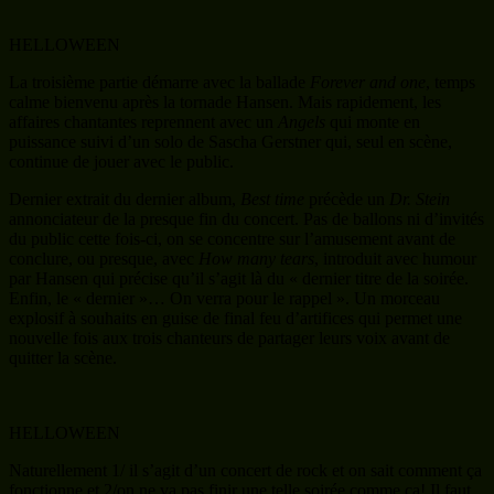
HELLOWEEN
La troisième partie démarre avec la ballade
Forever and one
, temps
calme bienvenu après la tornade Hansen. Mais rapidement, les
affaires chantantes reprennent avec un
Angels
qui monte en
puissance suivi d’un solo de Sascha Gerstner qui, seul en scène,
continue de jouer avec le public.
Dernier extrait du dernier album,
Best time
précède un
Dr. Stein
annonciateur de la presque fin du concert. Pas de ballons ni d’invités
du public cette fois-ci, on se concentre sur l’amusement avant de
conclure, ou presque, avec
How many tears
, introduit avec humour
par Hansen qui précise qu’il s’agit là du « dernier titre de la soirée.
Enfin, le « dernier »… On verra pour le rappel ». Un morceau
explosif à souhaits en guise de final feu d’artifices qui permet une
nouvelle fois aux trois chanteurs de partager leurs voix avant de
quitter la scène.
HELLOWEEN
Naturellement 1/ il s’agit d’un concert de rock et on sait comment ça
fonctionne et 2/on ne va pas finir une telle soirée comme ça! Il faut