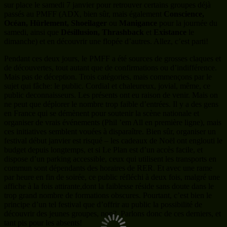
sur place le samedi 7 janvier pour retrouver certains groupes déjà
passés au PMFF (ADX, bien sûr, mais également
Conscience,
Océan, Hürlement, Shoeilager
ou
Manigance
pour la journée du
samedi, ainsi que
Désillusion, Thrashback
et
Existance
le
dimanche) et en découvrir une flopée d’autres. Allez, c’est parti!
Pendant ces deux jours, le PMFF a été sources de grosses claques et
de découvertes, tout autant que de confirmations ou d’indifférence.
Mais pas de déception. Trois catégories, mais commençons par le
sujet qui fâche: le public. Cordial et chaleureux, jovial, même, ce
public deconnaisseurs. Les présents ont eu raison de venir. Mais on
ne peut que déplorer le nombre trop faible d’entrées. Il y a des gens
en France qui se démènent pour soutenir la scène nationale et
organiser de vrais événements (Phil ’em All en première ligne), mais
ces initiatives semblent vouées à disparaître. Bien sûr, organiser un
festival début janvier est risqué – les cadeaux de Noël ont englouti le
budget depuis longtemps, et si Le Plan est d’un accès facile, et
dispose d’un parking accessible, ceux qui utilisent les transports en
commun sont dépendants des horaires de RER. Et avec une rame
par heure en fin de soirée, ce public réfléchi à deux fois, malgré une
affiche à la fois attirante,dont la faiblesse réside sans doute dans le
trop grand nombre de formations obscures. Pourtant, c’est bien le
principe d’un tel festival que d’offrir au public la possibilité de
découvrir des jeunes groupes, non? Parlons donc de ces derniers, et
tant pis pour les absents!