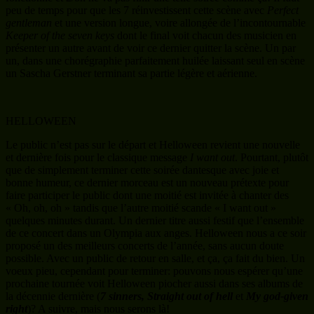
peu de temps pour que les 7 réinvestissent cette scène avec
Perfect
gentleman
et une version longue, voire allongée de l’incontournable
Keeper of the seven keys
dont le final voit chacun des musicien en
présenter un autre avant de voir ce dernier quitter la scène. Un par
un, dans une chorégraphie parfaitement huilée laissant seul en scène
un Sascha Gerstner terminant sa partie légère et aérienne.
HELLOWEEN
Le public n’est pas sur le départ et Helloween revient une nouvelle
et dernière fois pour le classique message
I want out
. Pourtant, plutôt
que de simplement terminer cette soirée dantesque avec joie et
bonne humeur, ce dernier morceau est un nouveau prétexte pour
faire participer le public dont une moitié est invitée à chanter des
« Oh, oh, oh » tandis que l’autre moitié scande « I want out »
quelques minutes durant. Un dernier titre aussi festif que l’ensemble
de ce concert dans un Olympia aux anges. Helloween nous a ce soir
proposé un des meilleurs concerts de l’année, sans aucun doute
possible. Avec un public de retour en salle, et ça, ça fait du bien. Un
voeux pieu, cependant pour terminer: pouvons nous espérer qu’une
prochaine tournée voit Helloween piocher aussi dans ses albums de
la décennie dernière (
7 sinners, Straight out of hell
et
My god-given
right
)? A suivre, mais nous serons là!