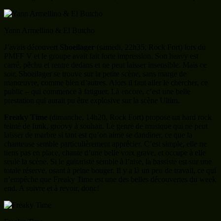
Yann Armellino & El Butcho
J’avais découvert
Shoeilager
(samedi, 22h35, Rock Fort) lors du
PMFF V et le groupe avait fait forte impression. Son heavy est
carré, pêchu et rentre dedans et ne peut laisser insensible. Mais ce
soir, Shoeilager se trouve sur la petite scène, sans marge de
manœuvre, comme bien d’autres. Alors il faut aller le chercher, ce
public – qui commence à fatiguer. Là encore, c’est une belle
prestation qui aurait pu être explosive sur la scène Ultim.
Freaky Time
(dimanche, 14h20, Rock Fort) propose un hard rock
teinté de funk, groovy à souhait. Le genre de musique qui ne peut
laisser de marbre si tant est qu’on aime se dandiner, ce que la
chanteuse semble particulièrement apprécier. C’est simple, elle ne
tiens pas en place, chante d’une belle voix grave, et occupe à elle
seule la scène. Si le guitariste semble à l’aise, la bassiste est sur une
totale réserve, osant à peine bouger. Il y a là un peu de travail, ce qui
n’empêche que Freaky Time est une des belles découvertes du week
end. A suivre et à revoir, donc!