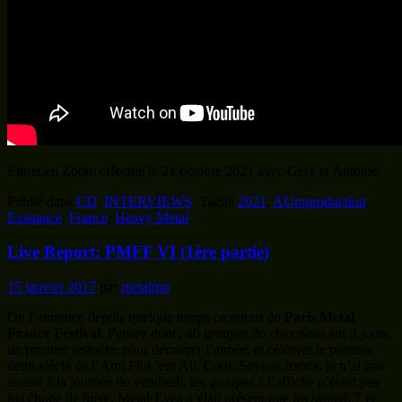
Entretien Zoom effectué le 21 octobre 2021 avec Géry et Antoine
Publié dans
CD
,
INTERVIEWS
.
Tagué
2021
,
AUtoproduction
,
Existance
,
France
,
Heavy Metal
.
Live Report: PMFF VI (1ère partie)
15 janvier 2017
par
metalmp
On l’annonce depuis quelque temps ce retour du
Paris Metal
France Festival
. Pensez donc, 40 groupes de chez nous sur 3 jours,
un premier festoche pour démarrer l’année. et célébrer le premier
demi-siècle de l’Ami Phil ’em All. Cool. Soyons francs: je n’ai pas
assisté à la journée du vendredi, les groupes à l’affiche n’étant pas
ma chope de bière. Metal-Eyes n’était présent que les samedi 7 et