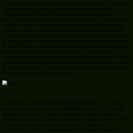
Si certains groupes m’ont, au mieux, laissés indifférent, d’autre ont
confirmé soit leur potentiel, soit leur position.
Furies
(Samedi,
14h00, Ultim) a l’honneur d’inaugurer la seconde journée. On le
sait, Furies est devenu un groupe mixte et paritaire. Et a trouvé une
nouvelle énergie avec ce line up qui ouvre le bal à 14h00 pétantes
samedi, et qui a su séduire, quelque jours avant, les animateurs de
France Inter qui lui ont proposé d’interpréter une reprise de Dalida
en direct, Je veux mourir sur scène. Pas aujourd’hui, car le groupe
ne bénéficie que d’une petite demi heure pour convaincre un public
clairsemé et cependant réceptif. Petit à petit, Furies confirme son
potentiel en proposant un métal tout autant influencé par les 80’s que
par les sonorités plus modernes. Et avec leur arme secrète – le chant
de Lynda Basstarde – il ne reste plus qu’à sortir l’album pour espérer
une confirmation de grande envergure.
Furies
Cuir, chaines, clous, cartouchières et grosses guitares… Le heavy
metal de tradition est de sortie!
Lonewolf
(samedi, 16h50, Ultim),
bien trop rare sur scène, attire inévitablement une jolie foule et
dispense un set carré, direct et sans fioriture. Après une intro épique,
le groupe balance ses
Army of the damned, Hellbent for
metal
,
Made in hell
ou quelques extraits du dernier album en date,