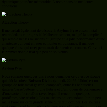
dynamique pour être mémorable. A revoir dans de meilleures
conditions.
Attraction Theory
Il me tardait également de découvrir
Asylum Pyre
et son metal
rentre dedans et progressif. Malheureusement, malgré la complicité
qui semble lier les musiciens du groupe et la jolie performance d’une
chanteuse qui peut enrager et monter en puissance, il manque
quelque chose qui (me) permettrait de retenir ce concert. Car voici
le premier dont je n’ai que peu de souvenirs…
Asylum Pyre
Nous sommes quelques uns à nous demander ce qu’est ce groupe
qui clôt la soirée.
Boisson Divine
(samedi, 22h55, Ultim) est un
groupe de folk metal gascon, composée, outre les habituelles
guitares/basse/batterie, d’une flûtiste et d’un joueur de cornemuse et
d’une sorte d’accordéon (avec lequel il rencontre quelques
problèmes, vite résolus). Les musiciens ont cependant l’air un peu
mal à l’aise sur cette grande scène qu’il faut occuper. Les sourires
sont rares – seul le guitariste chanteur nous offre un peu d’humour –