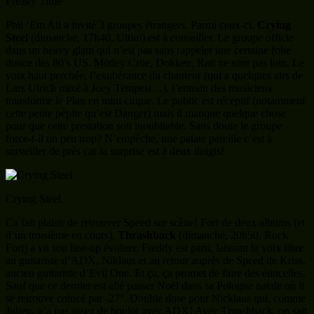
Freaky Time
Phil ‘Em All a invité 3 groupes étrangers. Parmi ceux-ci,
Crying
Steel
(dimanche, 17h40, Ultim) est à conseiller. Le groupe officie
dans un heavy glam qui n’est pas sans rappeler une certaine folie
douce des 80’s US. Mötley Crüe, Dokken, Ratt ne sont pas loin. Le
voix haut perchée, l’exubérance du chanteur (qui a quelques airs de
Lars Ulrich mixé à Joey Tempest…), l’entrain des musiciens
transforme le Plan en mini cirque. Le public est réceptif (notamment
cette petite pépite qu’est Danger) mais il manque quelque chose
pour que cette prestation soit inoubliable. Sans doute le groupe
force-t-il un peu trop? N’empêche, une patate pareille c’est à
surveiller de près car la surprise est à deux doigts!
Crying Steel
Ca fait plaisir de retrouver Speed sur scène! Fort de deux albums (et
d’un troisième en cours),
Thrashback
(dimanche, 20h50, Rock
Fort) a vu son line-up évoluer. Freddy est parti, laissant la voix libre
au guitariste d’ADX, Niklaus et au retour auprès de Speed de Kriss,
ancien guitariste d’Evil One. Et ça, ça promet de faire des étincelles.
Sauf que ce dernier est allé passer Noël dans sa Pologne natale où il
se retrouve coincé par -27°. Double dose pour Nicklaus qui, comme
Julien, n’a pas assez de boulot avec ADX! Avec Thrashback, on sait