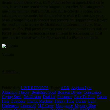
dernier album (
Avec vous, Call of duty
et
Sur la ligne
). De là où je
suis, la set list me semble bien longue, et, en effet, Vulcain grapille
quelques minutes, Phil’Em All, seul sur le côté de la scène, n’en
ratant pas une seconde, lui dont le rêve se réalise là, sous ses yeux.
Mais le temps file et le concert doit prendre fin, zappant ainsi
We are
the road crew
, la reprise de Motörhead initialement prévue. Marc
quitte ses fûts, Phil prend le micro pour dire son plaisir et les staff du
PMFF ainsi que des musiciens envahissent la scène pour un final
que tous ici connaissent,
La digue du cul
. La fête bat son plein.
Vulcain
A suivre…
Publié dans
LIVE REPORTS
.
Tagué
ADX
,
Asylum Pyre
,
Attraction Theory
,
Benighted Soul
,
Boisson Divine
,
Conscience
,
Crying Steel
,
Désillusion
,
Drakkar
,
Existance
,
Face To Face
,
Factor
Hate
,
Fireforce
,
Frantic Machine
,
Freaky Time
,
Furies
,
Gang
,
Hürlement
,
Lonewolf
,
M.F Crew
,
Manigance
,
Mystery Blue
,
Océan
,
Octane
,
one Last Shot
,
Pat O'may
,
PMFF
,
PMFF VI
,