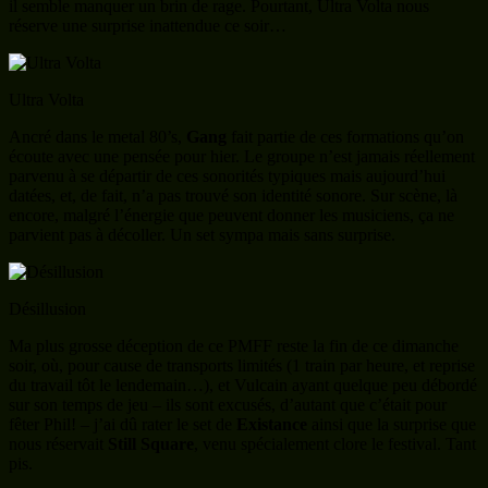
il semble manquer un brin de rage. Pourtant, Ultra Volta nous
réserve une surprise inattendue ce soir…
Ultra Volta
Ancré dans le metal 80’s,
Gang
fait partie de ces formations qu’on
écoute avec une pensée pour hier. Le groupe n’est jamais réellement
parvenu à se départir de ces sonorités typiques mais aujourd’hui
datées, et, de fait, n’a pas trouvé son identité sonore. Sur scène, là
encore, malgré l’énergie que peuvent donner les musiciens, ça ne
parvient pas à décoller. Un set sympa mais sans surprise.
Désillusion
Ma plus grosse déception de ce PMFF reste la fin de ce dimanche
soir, où, pour cause de transports limités (1 train par heure, et reprise
du travail tôt le lendemain…), et Vulcain ayant quelque peu débordé
sur son temps de jeu – ils sont excusés, d’autant que c’était pour
fêter Phil! – j’ai dû rater le set de
Existance
ainsi que la surprise que
nous réservait
Still Square
, venu spécialement clore le festival. Tant
pis.