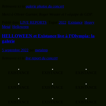
Retrouvez ici la
galerie photos du concert
Merci à Olivier Garnier, Roger Wessier et l »équipe de GDP.
Publié dans
LIVE REPORTS
.
Tagué
2022
,
Existance
,
Heavy
Metal
,
Helloween
.
HELLOWEEN et Existance live à l’Olympia: la
galerie
5 septembre 2022
par
metalmp
Retrouvez ici le
live report du concert
EXISTANCE
EXISTANCE
EXISTANCE
EXISTANCE
EXISTANCE
EXISTANCE
EXISTANCE
EXISTANCE
EXISTANCE