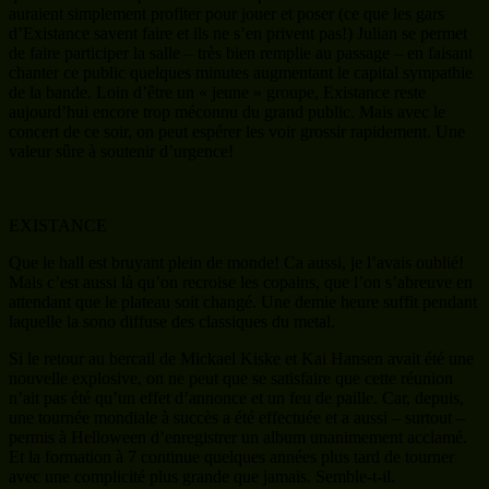
auraient simplement profiter pour jouer et poser (ce que les gars
d’Existance savent faire et ils ne s’en privent pas!) Julian se permet
de faire participer la salle – très bien remplie au passage – en faisant
chanter ce public quelques minutes augmentant le capital sympathie
de la bande. Loin d’être un « jeune » groupe, Existance reste
aujourd’hui encore trop méconnu du grand public. Mais avec le
concert de ce soir, on peut espérer les voir grossir rapidement. Une
valeur sûre à soutenir d’urgence!
EXISTANCE
Que le hall est bruyant plein de monde! Ca aussi, je l’avais oublié!
Mais c’est aussi là qu’on recroise les copains, que l’on s’abreuve en
attendant que le plateau soit changé. Une demie heure suffit pendant
laquelle la sono diffuse des classiques du metal.
Si le retour au bercail de Mickael Kiske et Kai Hansen avait été une
nouvelle explosive, on ne peut que se satisfaire que cette réunion
n’ait pas été qu’un effet d’annonce et un feu de paille. Car, depuis,
une tournée mondiale à succès a été effectuée et a aussi – surtout –
permis à Helloween d’enregistrer un album unanimement acclamé.
Et la formation à 7 continue quelques années plus tard de tourner
avec une complicité plus grande que jamais. Semble-t-il.