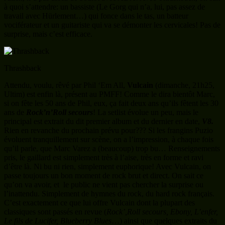
à quoi s’attendre: un bassiste (Le Gorg qui n’a, lui, pas assez de
travail avec Hürlement…) qui fonce dans le tas, un batteur
vociférateur et un guitariste qui va se démonter les cervicales! Pas de
surprise, mais c’est efficace.
Thrashback
Attendu, voulu, rêvé par Phil ‘Em All,
Vulcain
(dimanche, 21h25,
Ultim) est enfin là, présent au PMFF! Comme le dira bientôt Marc,
si on fête les 50 ans de Phil, eux, ça fait deux ans qu’ils fêtent les 30
ans de
Rock’n’Roll secours
! La setlist évolue un peu, mais le
principal est extrait du dit premier album et du dernier en date,
V8.
Rien en revanche du prochain prévu pour??? Si les frangins Puzio
évoluent tranquillement sur scène, on a l’impression, à chaque fois
qu’il parle, que Marc Varez a (beaucoup) trop bu… Renseignements
pris, le gaillard est simplement très à l’aise, très en forme et ravi
d’être là. Ni bu ni rien, simplement euphorique! Avec Vulcain, on
passe toujours un bon moment de rock brut et direct. On sait ce
qu’on va avoir, et le public ne vient pas chercher la surprise ou
l’inattendu. Simplement de hymnes du rock, du hard rock français.
C’est exactement ce que lui offre Vulcain dont la plupart des
classiques sont passés en revue (
Rock’,Roll secours, Ebony, L’enfer,
Le fils de Lucifer, Blueberry Blues
…) ainsi que quelques extraits du