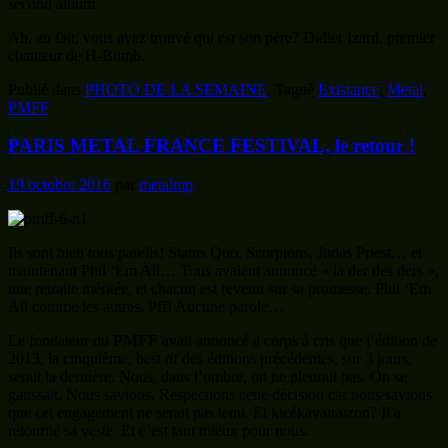
second album.
Ah, au fait, vous avez trouvé qui est son père? Didier Izard, premier
chanteur de H-Bomb.
Publié dans
PHOTO DE LA SEMAINE
.
Tagué
Existance
,
Metal
,
PMFF
.
PARIS METAL FRANCE FESTIVAL, le retour !
19 octobre 2016
par
metalmp
Ils sont bien tous pareils! Status Quo, Scorpions, Judas Priest… et
maintenant Phil ‘Em All… Tous avaient annoncé « la der des ders »,
une retraite méritée, et chacun est revenu sur sa promesse. Phil ‘Em
All comme les autres. Pff! Aucune parole…
Le fondateur du
PMFF
avait annoncé à corps à cris que l’édition de
2013, la cinquième, best of des éditions précédentes, sur 3 jours,
serait la dernière. Nous, dans l’ombre, on ne pleurait pas. On se
gaussait. Nous savions. Respections cette décision car nous savions
que cet engagement ne serait pas tenu. Et kicékavairaizon? Il a
retourné sa veste. Et c’est tant mieux pour nous.