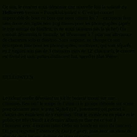
Ce soir, le concert nous démontre une nouvelle fois la solidité du
Helloween
version « Pumpkins united ». C’est un concert
impeccable de bout en bout que nous offrent les 7 – exception faite
sans doute des lights bien trop bleues pour les photographes (après
le trop orangé du Hellfest, ils ne nous facilitent pas la tâche!) On
connait désormais la formule: un démarrage à 7 puis une alternance
de chanteurs solo et duo/trio. Sans surprise, ne change ce soir
(exception faite pour les photographes, nombreux, qui sont séparés
en 2 vagues non pas de 3 chansons mais de 12′ chacune!), le concert
est divisé en trois parties distinctes: fun, speed et plus légère.
HELLOWEEN
Le rideau tombe dévoilant un kit de batterie monté sur une…
citrouille. Ben oui! le temps de l’intro et le groupe déboule sur scène
pour démarrer avec le long
Skyfall
(12′, justement) qui permet à
chacun des musiciens de s’exprimer. Tout le monde est en place et le
public est très chaud! Le dernier album en date est ce soir à
l’honneur avec 4 extraits (plus
Orbit
sur bande en intro du concert).
On peut regretter l’absence de
Out for glory
, mais avec un show de
plus de deux heures, évitons de nous plaindre.