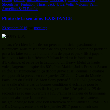
Shoeilager
,
Tentation
,
Thrashback
,
Ultra Volta
,
Vulcain
,
Yann
Armellino & El Butcho
.
Photo de la semaine: EXISTANCE
23 octobre 2016
par
metalmp
Julian, c’est bien le fils de son père: un musicien passionné et
talentueux. Mais faisant partie de ces gens dont le destin ne parvient
pas à les faire sortir de l’ombre. Fils de papa et pas « fils à papa »,
hein, vous faites la différence? Julian Izard est le fondateur
d’Existance, et perpétue la tradition d’un Heavy Metal de haute
volée, largement inspiré des 80’s, Iron Maiden,Judas Priest et Saxon
en tête. Et scéniquement, ça dépote grave aussi, comme le quatuor
en apportait la preuve en ce 8 janvier 2012, au Divan du Monde à
Paris, lors du PMFF IV. Mon Sony poussé à 3200 ISO (souvent,
cette salle n’offre pas de bonnes conditions d’éclairage pour le
simple « 3 chansons sans flash »), ce cliché à été pris à 1/125 de
secondes avec une ouverture à F/5. J’aime la chaleur du brun/jaune
ambiant ainsi que la concentration du jeune guitariste chanteur,
malgré le visage flou) que l’on retrouvera début janvier au PMFF VI
à Ris Orangis, entre le 6 et le 8 janvier 2017 pour soutenir son