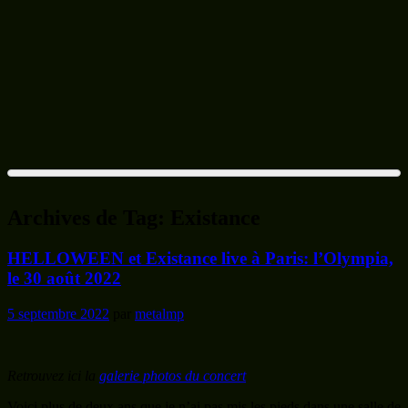
Archives de Tag:
Existance
HELLOWEEN et Existance live à Paris: l’Olympia,
le 30 août 2022
5 septembre 2022
par
metalmp
Retrouvez ici la
galerie photos du concert
Voici plus de deux ans que je n’ai pas mis les pieds dans une salle de