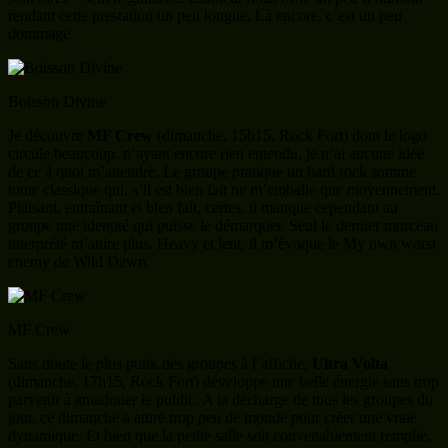
rendant cette prestation un peu longue. Là encore, c’est un peu
dommage.
Boisson Divine
Je découvre
MF Crew
(dimanche, 15h15, Rock Fort) dont le logo
circule beaucoup. n’ayant encore rien entendu, je n’ai aucune idée
de ce à quoi m’attendre. Le groupe pratique un hard rock somme
toute classique qui, s’il est bien fait ne m’emballe que moyennement.
Plaisant, entraînant et bien fait, certes, il manque cependant au
groupe une identité qui puisse le démarquer. Seul le dernier morceau
interprété m’attire plus. Heavy et lent, il m’évoque le My own worst
enemy de Wild Dawn.
MF Crew
Sans doute le plus punk des groupes à l’affiche,
Ultra Volta
(dimanche, 17h15, Rock Fort) développe une belle énergie sans trop
parvenir à amadouer le public. A la décharge de tous les groupes du
jour, ce dimanche a attiré trop peu de monde pour créer une vraie
dynamique. Et bien que la petite salle soit convenablement remplie,