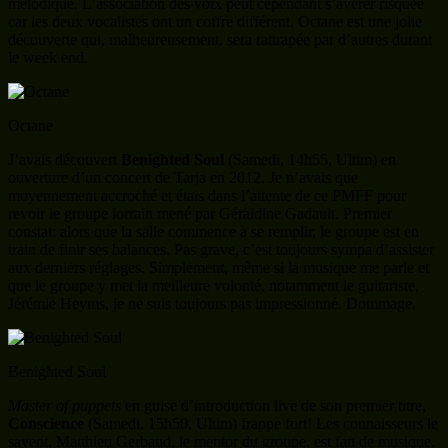
mélodique. L’association des voix peut cependant s’avérer risquée
car les deux vocalistes ont un coffre différent. Octane est une jolie
découverte qui, malheureusement, sera rattrapée par d’autres durant
le week end.
Octane
J’avais découvert
Benighted Soul
(Samedi, 14h55, Ultim) en
ouverture d’un concert de Tarja en 2012. Je n’avais que
moyennement accroché et étais dans l’attente de ce PMFF pour
revoir le groupe lorrain mené par Géraldine Gadault. Premier
constat: alors que la salle commence à se remplir, le groupe est en
train de finir ses balances. Pas grave, c’est toujours sympa d’assister
aux derniers réglages. Simplement, même si la musique me parle et
que le groupe y met la meilleure volonté, notamment le guitariste,
Jérémie Heyms, je ne suis toujours pas impressionné. Dommage.
Benighted Soul
Master of puppets
en guise d’introduction live de son premier titre,
Conscience
(Samedi, 15h50, Ultim) frappe fort! Les connaisseurs le
savent, Matthieu Gerbaud, le mentor du groupe, est fan de musique,