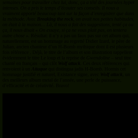
semaines pour travailler chez lui, donc, ça a tété des journées hyper
intenses. On a pris le temps d’écouter ses conseils. Il nous a
vraiment apporté beaucoup tant sur la façon d’enregistrer que dans
la méthode. Avec
Breaking the rock
, on avait nos petites habitudes,
on était à la maison… Là, il nous a fait des suggestions, tenté ça ou
ça, il nous disait « On essaye, si ça ne vous plait pas, on tentera
autre chose ».
Résultat: il n’y a pas un faux pas sur cet album qui,
naturellement, est un hommage au regretté Didier Izard, le père de
Julian, ancien chanteur d’un H-Bomb mythique dont il est plusieurs
fois référence . Déjà, le titre de l’album et son illustration rappellent
évidemment le titre Le loup et la reprise de
Gwendoline
– seul titre
chanté en français – qui clôt
Wolf attack
. Ces deux références qui
renvoient à un
Attaque
qui distingua jadis H-Bomb. Hormis cet
hommage justifié et naturel, Existance signe, avec
Wolf attack
, un
des meilleurs album metal de l’année, une perle de puissance,
d’efficacité et de créativité. Bravo!