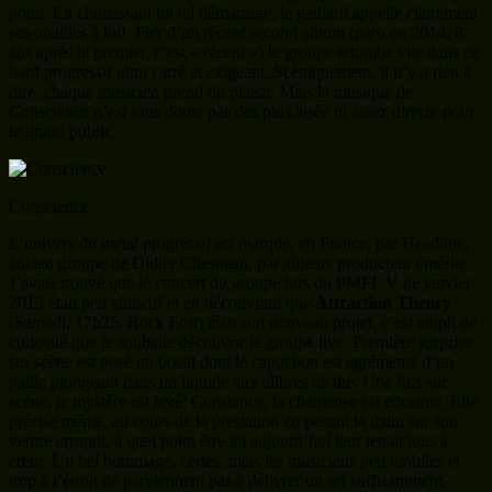
point. En choisissant un tel démarrage, le gaillard appelle clairement
ses ouailles à lui! Fier d’un récent second album (paru en 2014, 8
ans après le premier, c’est « récent ») le groupe retombe vite dans ce
hard progressif ultra carré et exigeant. Scéniquement, il n’y a rien à
dire, chaque musicien prend du plaisir. Mais la musique de
Conscience n’est sans doute pas des plus aisée ni assez directe pour
le grand public.
Conscience
L’univers du metal progressif est marqué, en France, par Headline,
ancien groupe de Didier Chesneau, par ailleurs producteur émérite.
J’avais trouvé que le concert du groupe lors du PMFF V de janvier
2013 était peu attractif et en découvrant que
Attraction Theory
(Samedi, 17h25, Rock Fort) était son nouveau projet, c’est empli de
curiosité que je souhaite découvrir le groupe live. Première surprise:
sur scène est posé un bocal dont le capuchon est agrémenté d’un
paille plongeant dans un liquide aux allures de thé. Une fois sur
scène, le mystère est levé: Constance, la chanteuse est enceinte. Elle
précise même, au cours de la prestation en posant la main sur son
ventre arrondi, à quel point être ici aujourd’hui leur tenait tous à
cœur. Un bel hommage, certes, mais les musiciens peu mobiles et
trop à l’étroit ne parviennent pas à délivrer un set suffisamment