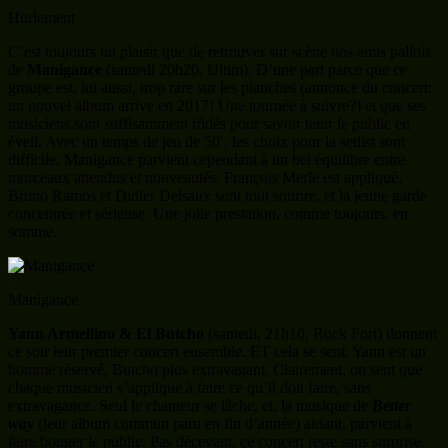
Hürlement
C’est toujours un plaisir que de retrouver sur scène nos amis pallois
de
Manigance
(samedi 20h20, Ultim). D’une part parce que ce
groupe est, lui aussi, trop rare sur les planches (annonce du concert:
un nouvel album arrive en 2017! Une tournée à suivre?) et que ses
musiciens sont suffisamment rôdés pour savoir tenir le public en
éveil. Avec un temps de jeu de 50′, les choix pour la setlist sont
difficile, Manigance parvient cependant à un bel équilibre entre
morceaux attendus et nouveautés. François Merle est appliqué,
Bruno Ramos et Didier Delsaux sont tout sourire, et la jeune garde
concentrée et sérieuse. Une jolie prestation, comme toujours, en
somme.
Manigance
Yann Armellino & El Butcho
(samedi, 21h10, Rock Fort) donnent
ce soir leur premier concert ensemble. ET cela se sent. Yann est un
homme réservé, Butcho plus extravagant. Clairement, on sent que
chaque musicien s’applique à faire ce qu’il doit faire, sans
extravagance. Seul le chanteur se lâche, et, la musique de
Better
way
(leur album commun paru en fin d’année) aidant, parvient à
faire bouger le public. Pas décevant, ce concert reste sans surprise.