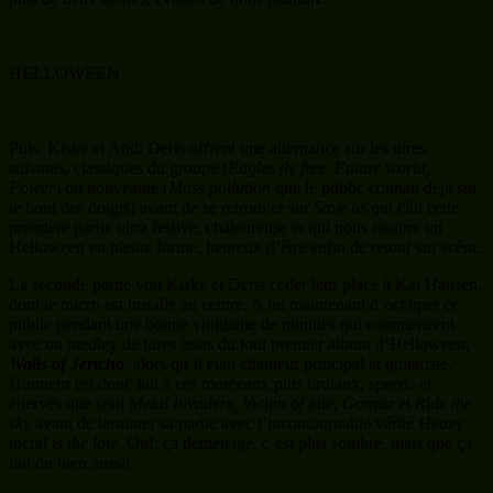
HELLOWEEN
Puis, Kiske et Andi Deris offrent une alternance sur les titres
suivants, classiques du groupe (
Eagles fly free, Future world,
Power
) ou nouveauté (
Mass pollution
que le public connait déjà sur
le bout des doigts) avant de se retrouver sur
Save us
qui clôt cette
première partie ultra festive, chaleureuse et qui nous montre un
Helloween en pleine forme, heureux d’être enfin de retour sur scène.
La seconde partie voit Kiske et Deris céder leur place à Kai Hansen,
dont le micro est installé au centre. A lui maintenant d’occuper ce
public pendant une bonne vingtaine de minutes qui commencent
avec un medley de titres issus du tout premier album d’Helloween,
Walls of Jericho
, alors qu’il était chanteur principal et guitariste.
Honneur est donc fait à ces morceaux plus brutaux, speeds et
énervés que sont
Metal Invaders, Victim of fate, Gorgar
et
Ride the
sky
avant de terminer sa partie avec l’incontournable vérité
Heavy
metal is the law
. Ouf, ça déménage, c’est plus sombre, mais que ça
fait du bien aussi!