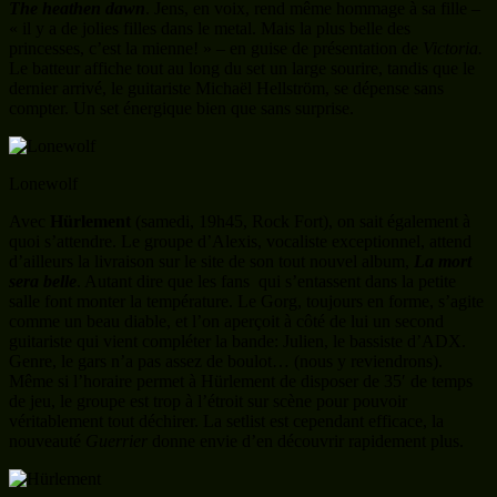
The heathen dawn
. Jens, en voix, rend même hommage à sa fille –
« il y a de jolies filles dans le metal. Mais la plus belle des
princesses, c’est la mienne! » – en guise de présentation de
Victoria.
Le batteur affiche tout au long du set un large sourire, tandis que le
dernier arrivé, le guitariste Michaël Hellström, se dépense sans
compter. Un set énergique bien que sans surprise.
Lonewolf
Avec
Hürlement
(samedi, 19h45, Rock Fort), on sait également à
quoi s’attendre. Le groupe d’Alexis, vocaliste exceptionnel, attend
d’ailleurs la livraison sur le site de son tout nouvel album,
La mort
sera belle
. Autant dire que les fans qui s’entassent dans la petite
salle font monter la température. Le Gorg, toujours en forme, s’agite
comme un beau diable, et l’on aperçoit à côté de lui un second
guitariste qui vient compléter la bande: Julien, le bassiste d’ADX.
Genre, le gars n’a pas assez de boulot… (nous y reviendrons).
Même si l’horaire permet à Hürlement de disposer de 35′ de temps
de jeu, le groupe est trop à l’étroit sur scène pour pouvoir
véritablement tout déchirer. La setlist est cependant efficace, la
nouveauté
Guerrier
donne envie d’en découvrir rapidement plus.