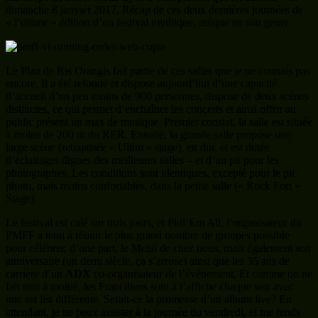
dimanche 8 janvier 2017. Récap de ces deux dernières journées de
« l’ultime » édition d’un festival mythique, unique en son genre.
Le Plan de Ris Orangis fait partie de ces salles que je ne connais pas
encore. Il a été refondé et dispose aujourd’hui d’une capacité
d’accueil d’un peu moins de 900 personnes, dispose de deux scènes
distinctes, ce qui permet d’enchaîner les concerts et ainsi offrir au
public présent un max de musique. Premier constat, la salle est située
à moins de 200 m du RER. Ensuite, la grande salle propose une
large scène (rebaptisée « Ultim » stage), en dur, et est dotée
d’éclairages dignes des meilleures salles – et d’un pit pour les
photographes. Les conditions sont identiques, excepté pour le pit
photo, mais moins confortables, dans la petite salle (« Rock Fort »
Stage).
Le festival est calé sur trois jours, et Phil’Em All, l’organisateur du
PMFF a tenu à réunir le plus grand nombre de groupes possible
pour célébrer, d’une part, le Metal de chez nous, mais également son
anniversaire (un demi siècle, ça s’arrose) ainsi que les 35 ans de
carrière d’un
ADX
co-organisateur de l’événement. Et comme on ne
fait rien à moitié, les Franciliens sont à l’affiche chaque soir avec
une set list différente. Serait-ce la promesse d’un album live? En
attendant, je ne peux assister à la journée du vendredi, et me rends