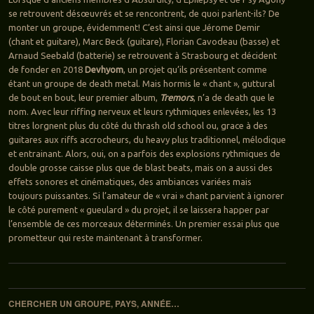
se retrouvent désœuvrés et se rencontrent, de quoi parlent-ils? De
monter un groupe, évidemment! C’est ainsi que Jérome Demir
(chant et guitare), Marc Beck (guitare), Florian Cavodeau (basse) et
Arnaud Seebald (batterie) se retrouvent à Strasbourg et décident
de fonder en 2018
Devhyom
, un projet qu’ils présentent comme
étant un groupe de death metal. Mais hormis le « chant », guttural
de bout en bout, leur premier album,
Tremors
, n’a de death que le
nom. Avec leur riffing nerveux et leurs rythmiques enlevées, les 13
titres lorgnent plus du côté du thrash old school ou, grace à des
guitares aux riffs accrocheurs, du heavy plus traditionnel, mélodique
et entrainant. Alors, oui, on a parfois des explosions rythmiques de
double grosse caisse plus que de blast beats, mais on a aussi des
effets sonores et cinématiques, des ambiances variées mais
toujours puissantes. Si l’amateur de « vrai » chant parvient à ignorer
le côté purement « gueulard » du projet, il se laissera happer par
l’ensemble de ces morceaux déterminés. Un premier essai plus que
prometteur qui reste maintenant à transformer.
Navigation des articles
CHERCHER UN GROUPE, PAYS, ANNÉE…