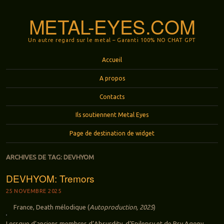
METAL-EYES.COM
Un autre regard sur le metal – Garanti 100% NO CHAT GPT
Menu
Aller au contenu principal
Accueil
A propos
Contacts
Ils soutiennent Metal Eyes
Page de destination de widget
ARCHIVES DE TAG:
DEVHYOM
DEVHYOM: Tremors
25 NOVEMBRE 2025
France, Death mélodique (
Autoproduction, 2025
)
Lorsque d’anciens membres d’Absurdity, d’Epilepsy et de Psy Agony