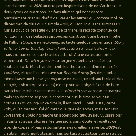
Franchement, ce
2020
au titre peu inspiré risque de ne s’attirer que
deux types de réactions: les fans ultimes qui vont encore
partialement crier au chef d’oeuvre et les autres qui, comme moi, ne
dirons rien de plus qu’un simple « oui, du Bon Jovi, sans surprises ».
Car au bout de presque 40 ans de carrière, la recette continue de
fonctionner: des ballades sirupeuses constituent une bonne moitié
de l’album (
American reckoning
, au texte quelque peu engagé,
Story
of love, Lower the flag, Unbroken
), l’autre se faisant plus « rock »
mais typique de ce que le public attend. A une exception près,
cependant:
Do what you can
qui lorgne volontiers du côté du
southern rock. Mais franchement, les choeurs qui démarrent dès
Limitless,
et que l’on retrouve sur
Beautiful drug
(les deux ont la
même base: une basse groovy mise en avant, un refrain facile et des
« oh,oh, ooh » trop racoleurs) n’ont pour seul objectif que de faire
participer le public en concert. Ok,
Blood in the water
se démarque
mais rapidement se pose le sentiment que le titre se veut un
nouveau
Dry county
. Et ce titre là, il est sacré… Mais aussi, cette
voix, qu’en penser? J’ai dû rater quelques épisodes, mais Jon Bon
Jovi semble vouloir prendre un accent bad guy, un peu vulgaire par
instants et aussi, plus éraillée que jadis, sans doute le résultat de
trop de clopes. Moins séduisante à mes oreilles, en vérité.
2020
est
un album gentiment plaisant mais qui laisse l’auditeur que je suis sur