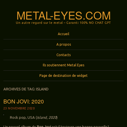
METAL-EYES.COM
Un autre regard sur le metal – Garanti 100% NO CHAT GPT
Menu
Aller au contenu principal
Accueil
A propos
Contacts
Ils soutiennent Metal Eyes
Page de destination de widget
ARCHIVES DE TAG:
ISLAND
BON JOVI: 2020
23 NOVEMBRE 2020
Rock pop, USA (
Island, 2020
)
Un nouvel album de
Bon Jovi
est-il toujours une bonne nouvelle?