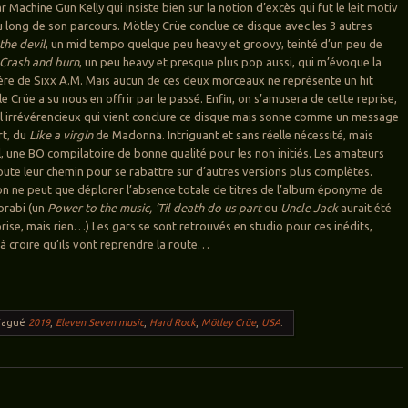
r Machine Gun Kelly qui insiste bien sur la notion d’excès qui fut le leit motiv
 long de son parcours. Mötley Crüe conclue ce disque avec les 3 autres
the devil
, un mid tempo quelque peu heavy et groovy, teinté d’un peu de
Crash and burn
, un peu heavy et presque plus pop aussi, qui m’évoque la
ière de Sixx A.M. Mais aucun de ces deux morceaux ne représente un hit
 Crüe a su nous en offrir par le passé. Enfin, on s’amusera de cette reprise,
eil irrévérencieux qui vient conclure ce disque mais sonne comme un message
t, du
Like a virgin
de Madonna. Intriguant et sans réelle nécessité, mais
l, une BO compilatoire de bonne qualité pour les non initiés. Les amateurs
ute leur chemin pour se rabattre sur d’autres versions plus complètes.
on ne peut que déplorer l’absence totale de titres de l’album éponyme de
orabi (un
Power to the music, ‘Til death do us part
ou
Uncle Jack
aurait été
rise, mais rien…) Les gars se sont retrouvés en studio pour ces inédits,
 à croire qu’ils vont reprendre la route…
Tagué
2019
,
Eleven Seven music
,
Hard Rock
,
Mötley Crüe
,
USA
.