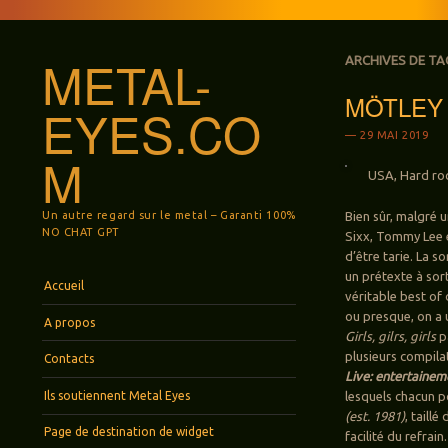
METAL-
ARCHIVES DE TA
MÖTLEY C
EYES.CO
29 MAI 2019
M
USA, Hard roc
Un autre regard sur le metal – Garanti 100%
Bien sûr, malgré u
NO CHAT GPT
Sixx, Tommy Lee e
d’être tarie. La s
un prétexte à sor
Menu
Aller au contenu principal
Accueil
véritable best of 
ou presque, on a u
A propos
Girls, gilrs, girls
pa
plusieurs compila
Contacts
Live: entertainem
Ils soutiennent Metal Eyes
lesquels chacun p
(est. 1981)
, taill
Page de destination de widget
facilité du refrai