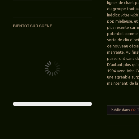
lignes de chant pa
du groupe tout au
inédits:
Ride with 
pop mielleuse, et
BIENTÔT SUR SCENE
plus récente carr
potentiel comme le
sorte de clin d’o
de nouveau dépar
marrante. Au fina
passeront sans do
D’autant plus qu’
1994 avec John C
une agréable surp
maintenant, de là
Publié dans
CD
.