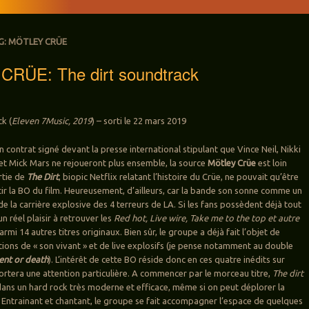
G:
MÖTLEY CRÜE
RÜE: The dirt soundtrack
k (
Eleven 7Music, 2019
) – sorti le 22 mars 2019
n contrat signé devant la presse international stipulant que Vince Neil, Nikki
t Mick Mars ne rejoueront plus ensemble, la source
Mötley Crüe
est loin
ortie de
The Dirt
, biopic Netflix relatant l’histoire du Crüe, ne pouvait qu’être
tir la BO du film. Heureusement, d’ailleurs, car la bande son sonne comme un
de la carrière explosive des 4 terreurs de LA. Si les fans possèdent déjà tout
n réel plaisir à retrouver les
Red hot, Live wire, Take me to the top et autre
rmi 14 autres titres originaux. Bien sûr, le groupe a déjà fait l’objet de
tions de « son vivant » et de live explosifs (je pense notamment au double
ent or death
). L’intérêt de cette BO réside donc en ces quatre inédits sur
ortera une attention particulière. A commencer par le morceau titre,
The dirt
é dans un hard rock très moderne et efficace, même si on peut déplorer la
n. Entrainant et chantant, le groupe se fait accompagner l’espace de quelques