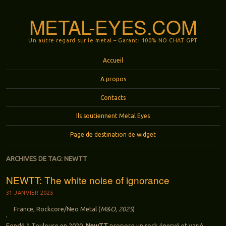
METAL-EYES.COM
Un autre regard sur le metal – Garanti 100% NO CHAT GPT
Menu
Aller au contenu principal
Accueil
A propos
Contacts
Ils soutiennent Metal Eyes
Page de destination de widget
ARCHIVES DE TAG:
NEWTT
NEWTT: The white noise of ignorance
31 JANVIER 2025
France, Rockcore/Neo Metal (
M&O, 2025
)
Fondé à Toulouse en 2020,
NewTT
propose un rock énervé et varié.