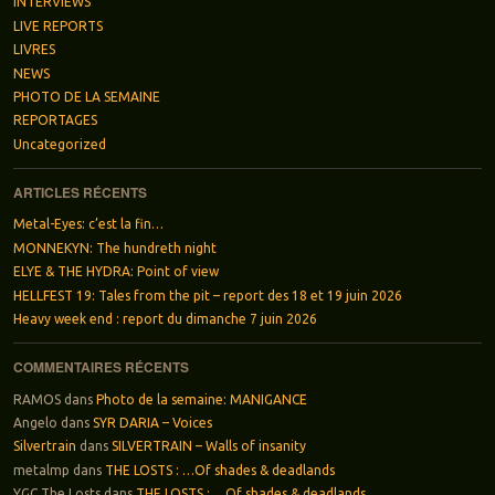
INTERVIEWS
LIVE REPORTS
LIVRES
NEWS
PHOTO DE LA SEMAINE
REPORTAGES
Uncategorized
ARTICLES RÉCENTS
Metal-Eyes: c’est la fin…
MONNEKYN: The hundreth night
ELYE & THE HYDRA: Point of view
HELLFEST 19: Tales from the pit – report des 18 et 19 juin 2026
Heavy week end : report du dimanche 7 juin 2026
COMMENTAIRES RÉCENTS
RAMOS
dans
Photo de la semaine: MANIGANCE
Angelo
dans
SYR DARIA – Voices
Silvertrain
dans
SILVERTRAIN – Walls of insanity
metalmp
dans
THE LOSTS : …Of shades & deadlands
YGC The Losts
dans
THE LOSTS : …Of shades & deadlands