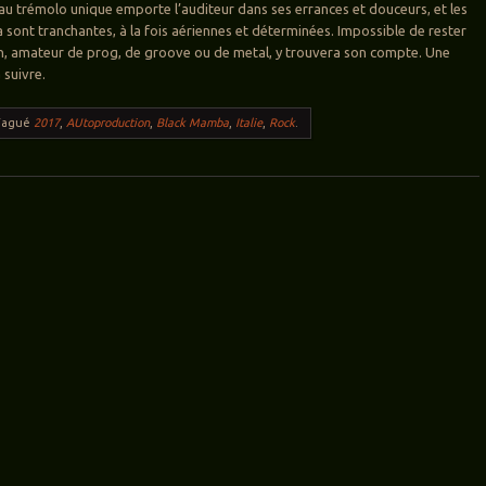
 au trémolo unique emporte l’auditeur dans ses errances et douceurs, et les
a sont tranchantes, à la fois aériennes et déterminées. Impossible de rester
n, amateur de prog, de groove ou de metal, y trouvera son compte. Une
 suivre.
Tagué
2017
,
AUtoproduction
,
Black Mamba
,
Italie
,
Rock
.
ticles