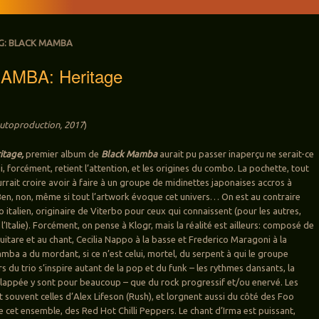
G:
BLACK MAMBA
AMBA: Heritage
utoproduction, 2017
)
itage,
premier album de
Black Mamba
aurait pu passer inaperçu ne serait-ce
, forcément, retient l’attention, et les origines du combo. La pochette, tout
ait croire avoir à faire à un groupe de midinettes japonaises accros à
Ben, non, même si tout l’artwork évoque cet univers… On est au contraire
o italien, originaire de Viterbo pour ceux qui connaissent (pour les autres,
 l’Italie). Forcément, on pense à Klogr, mais la réalité est ailleurs: composé de
 guitare et au chant, Cecilia Nappo à la basse et Frederico Maragoni à la
mba a du mordant, si ce n’est celui, mortel, du serpent à qui le groupe
vers du trio s’inspire autant de la pop et du funk – les rythmes dansants, la
lappée y sont pour beaucoup – que du rock progressif et/ou enervé. Les
 souvent celles d’Alex Lifeson (Rush), et lorgnent aussi du côté des Foo
e cet ensemble, des Red Hot Chilli Peppers. Le chant d’Irma est puissant,