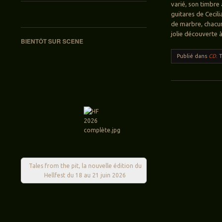
varié, son timbre
guitares de Cecili
de marbre, chacu
jolie découverte à
BIENTÔT SUR SCENE
Publié dans
CD
.
Navigation des ar
Tales from the pit, la nouvelle édition du
Hellfest du 18 au 21 juin 2026