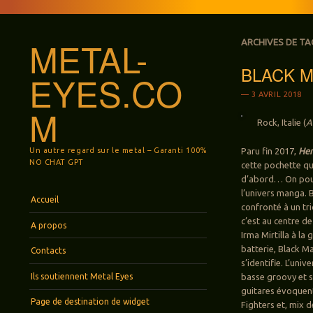
METAL-
ARCHIVES DE TA
BLACK M
EYES.CO
3 AVRIL 2018
M
Rock, Italie (
A
Un autre regard sur le metal – Garanti 100%
Paru fin 2017,
Her
NO CHAT GPT
cette pochette qui
d’abord… On pourr
l’univers manga. 
Menu
Aller au contenu principal
Accueil
confronté à un tri
c’est au centre de
A propos
Irma Mirtilla à la
batterie, Black Ma
Contacts
s’identifie. L’uni
Ils soutiennent Metal Eyes
basse groovy et s
guitares évoquent
Page de destination de widget
Fighters et, mix d