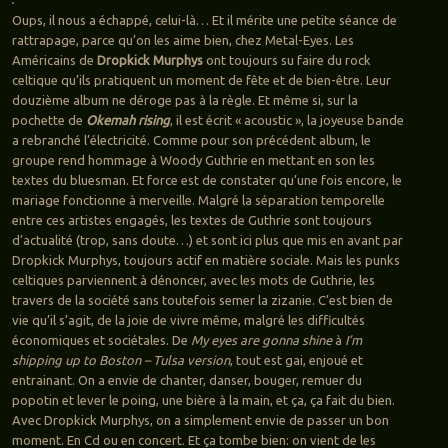
Oups, il nous a échappé, celui-là… Et il mérite une petite séance de
rattrapage, parce qu’on les aime bien, chez Metal-Eyes. Les
Américains de
Dropkick Murphys
ont toujours su faire du rock
celtique qu’ils pratiquent un moment de fête et de bien-être. Leur
douzième album ne déroge pas à la règle. Et même si, sur la
pochette de
Okemah rising
, il est écrit « acoustic », la joyeuse bande
a rebranché l’électricité. Comme pour son précédent album, le
groupe rend hommage à Woody Guthrie en mettant en son les
textes du bluesman. Et force est de constater qu’une fois encore, le
mariage fonctionne à merveille. Malgré la séparation temporelle
entre ces artistes engagés, les textes de Guthrie sont toujours
d’actualité (trop, sans doute…) et sont ici plus que mis en avant par
Dropkick Murphys, toujours actif en matière sociale. Mais les punks
celtiques parviennent à dénoncer, avec les mots de Guthrie, les
travers de la société sans toutefois semer la zizanie. C’est bien de
vie qu’il s’agit, de la joie de vivre même, malgré les difficultés
économiques et sociétales. De
My eyes are gonna shine
à
I’m
shipping up to Boston – Tulsa version
, tout est gai, enjoué et
entrainant. On a envie de chanter, danser, bouger, remuer du
popotin et lever le poing, une bière à la main, et ça, ça fait du bien.
Avec Dropkick Murphys, on a simplement envie de passer un bon
moment. En Cd ou en concert. Et ça tombe bien: on vient de les